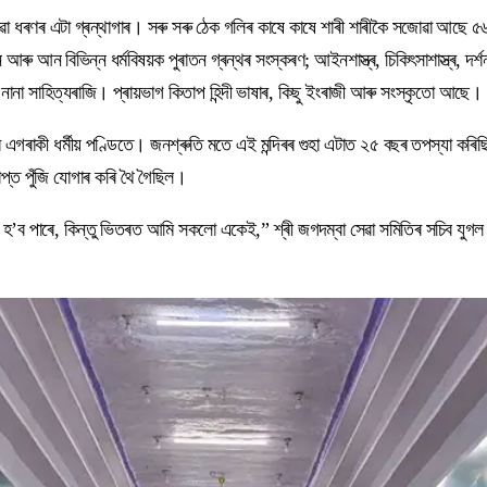
োৱা ধৰণৰ এটা গ্ৰন্থাগাৰ। সৰু সৰু ঠেক গলিৰ কাষে কাষে শাৰী শাৰীকৈ সজোৱা আছে 
ীষ্টান আৰু আন বিভিন্ন ধৰ্মবিষয়ক পুৰাতন গ্ৰন্থৰ সংস্কৰণ; আইনশাস্ত্ৰ, চিকিৎসাশাস্ত্ৰ
না সাহিত্যৰাজি। প্ৰায়ভাগ কিতাপ হিন্দী ভাষাৰ, কিছু ইংৰাজী আৰু সংস্কৃতো আছে।
াঞ্জাৱৰ এগৰাকী ধৰ্মীয় পণ্ডিতে। জনশ্ৰুতি মতে এই মন্দিৰৰ গুহা এটাত ২৫ বছৰ তপস্যা 
াপ্ত পুঁজি যোগাৰ কৰি থৈ গৈছিল।
্ন হ’ব পাৰে, কিন্তু ভিতৰত আমি সকলো একেই,” শ্ৰী জগদম্বা সেৱা সমিতিৰ সচিব যুগল 