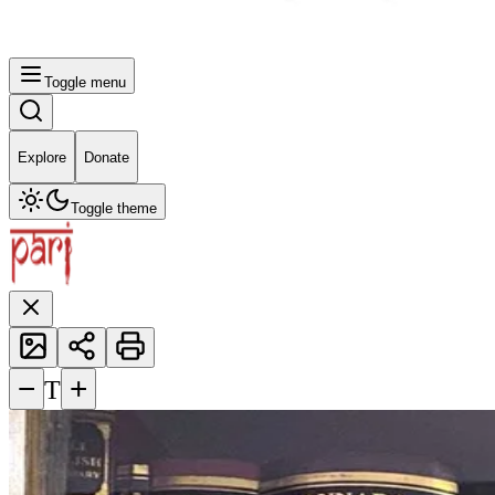
Toggle menu
Explore
Donate
Toggle theme
−
+
T