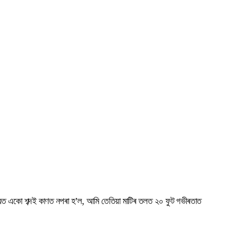
া সময়ত একো শব্দই কাণত নপৰা হ’ল, আমি তেতিয়া মাটিৰ তলত ২০ ফুট গভীৰতাত