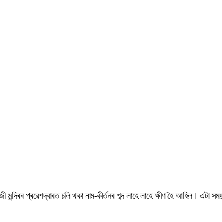
ী মন্দিৰৰ প্ৰৱেশদ্বাৰত চলি থকা নাম-কীৰ্তনৰ শব্দ লাহে লাহে ক্ষীণ হৈ আহিল। এট