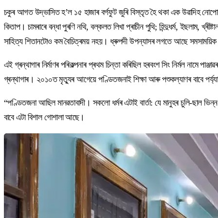
চকুৰ আগত উদ্ভাসিত হ’ল ১৫ হাজাৰ বৰ্গফুট জুৰি বিস্তৃত হৈ থকা এক উৱাদিহ নোপ
কিতাপ। চামৰাৰে বন্ধা পুৰণি নথি, বল্কলত লিখা প্ৰাচীন পুথি; হিন্দুধৰ্ম, ইছলাম, খ্ৰ
সাহিত্য শিতানটোও কম বৈচিত্ৰময় নহয়। ধ্ৰুপদী উপন্যাসৰ লগতে আছে সমসাময়িক না
এই গ্ৰন্থাগাৰ নিৰ্মাণৰ পৰিকল্পনাৰ প্ৰথম চিন্তা কৰিছিল হৰবংশ সিং নিৰ্মল নামে প
গ্ৰন্থাগাৰ। ২০১০ত মৃত্যুৰ আগেয়ে পণ্ডিতজনাই শিক্ষা আৰু পশুকল্যাণৰ বাবে পৰ্য্য
“পণ্ডিতজনা আছিল মানৱতাবাদী। সকলো ধৰ্মৰ এটাই বাৰ্তা: যে মানুহৰ চুলি-ছাল ভিন
বাবে এটা বিশাল গোশালা আছে।