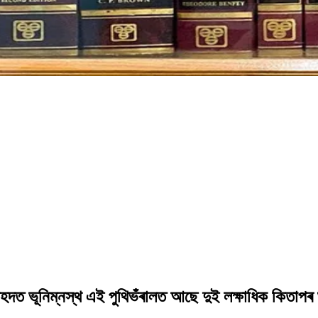
 চৌহদত ভূনিম্নস্থ এই পুথিভঁৰালত আছে দুই লক্ষাধিক কিতাপৰ 