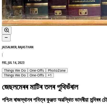
JAISALMER, RAJASTHAN
|
FRI, JUL 14, 2023
Things We Do
One-Offs
PhotoZone
Things We Do
One-Offs
+
1
জেছলমেৰৰ মাটিৰ তলৰ পুথিভঁৰাল
পশ্চিম ৰাজস্থানৰ পবিত্ৰ কুঞ্জত অৱস্থিত ভাদৰীয়া মন্দিৰৰ