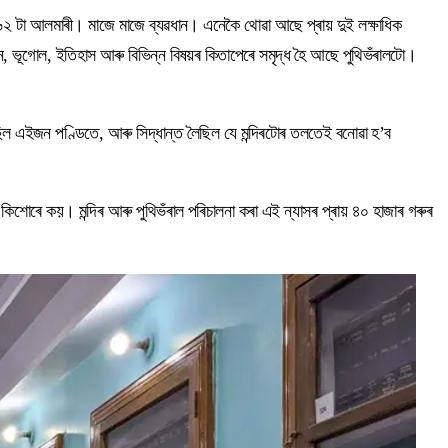
৫৬২ টা আলমাৰী। মাজে মাজে ব্যৱধান। এনেকৈ থোৱা আছে প্ৰায় দুই লক্ষাধিক
, দৰ্শন, ভূগোল, ইতিহাস আৰু বিভিন্ন বিষয়ৰ কিতাপেৰে সমৃদ্ধ হৈ আছে পুথিভঁৰালটো।
কৰিছিল এইজন পণ্ডিতে, আৰু সিদ্ধান্ত লৈছিল যে মন্দিৰটোৰ তলতেই বনোৱা হ’ব
কিশোৰে কয়। মন্দিৰ আৰু পুথিভঁৰাল পৰিচালনা কৰা এই ন্যাসৰ প্ৰায় ৪০ হাজাৰ গৰুৰ