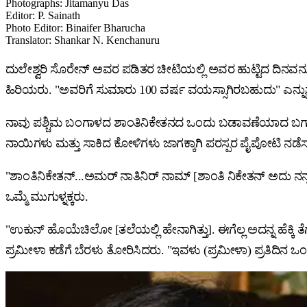
Photographs
:
Jitamanyu Das
Editor
:
P. Sainath
Photo Editor
:
Binaifer Bharucha
Translator
:
Shankar N. Kenchanuru
ದುಲೇಶ್ವರಿ ಸೊರೇನ್ ಅವರ ಪಡಿತರ ಚೀಟಿಯಲ್ಲಿ ಅವರ ಹುಟ್ಟಿದ ದಿನವನ್
ಹಿರಿಯರು. "ಅವರಿಗೆ ಸುಮಾರು 100 ವರ್ಷ ವಯಸ್ಸಾಗಿರಬಹುದು" ಎನ್ನುತ್
ನಾವು ಪಶ್ಚಿಮ ಬಂಗಾಳದ ಶಾಂತಿನಿಕೇತನದ ಒಂದು ಬಡಾವಣೆಯಾದ ಬಗಾನ್‌ಪ
ನಾಯಿಗಳು ಮತ್ತು ಸಾಕಿದ ಕೋಳಿಗಳು ಜಾಗಕ್ಕಾಗಿ ಪರಸ್ಪರ ಪೈಪೋಟಿ ನಡೆಸುತ್ತಿ
"ಶಾಂತಿನಿಕೇತನ್...‌ಅಮರ್‌ ನಾತಿನಿರ್‌ ನಾಮ್ [‌ಶಾಂತಿ ನಿಕೇತನ್ ಅದು ನನ್
ಒಮ್ಮೆ ಮುಗುಳ್ನಕ್ಕರು.
"ಉಕುನ್ ಹೊಯೆಚಿಲೋ [ತಲೆಯಲ್ಲಿ ಹೇನಾಗಿತ್ತು]. ಈಗೆಲ್ಲ ಅದನ್ನ ಹೆಕ್ಕಿ ತ
ಪ್ರಮೀಳಾ ಕಡೆಗೆ ಬೆರಳು ತೋರಿಸಿದರು. "ಇವಳು (ಪ್ರಮೀಳಾ) ಪ್ರತಿದಿನ ಒಂದ