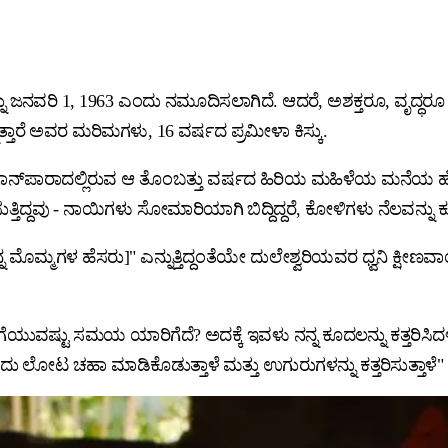
ನು ಜನವರಿ 1, 1963 ಎಂದು ನಮೂದಿಸಲಾಗಿದೆ. ಆದರೆ, ಅಶಕ್ತರೂ, ವೃದ್ಧರ
ತಾರೆ ಅವರ ಮರಿಮಗಳು, 16 ವರ್ಷದ ಪ್ರಮೀಳಾ ಕಿಸ್ಕು.
ಾರಾದಲ್ಲಿರುವ ಆ ತೊಂಬತ್ತು ವರ್ಷದ ಹಿರಿಯ ಮಹಿಳೆಯ ಮನೆಯ ಹೊರಗೆ ಕುಳ
ದ್ದವು - ನಾಯಿಗಳು ಸೋಮಾರಿಯಾಗಿ ಬಿದ್ದಿದ್ದರೆ, ಕೋಳಿಗಳು ನೆಲವನ್ನು ಕುಕ್ಕ
ನ ಮೊಮ್ಮಗಳ ಹೆಸರು]" ಎನ್ನುತ್ತಿದ್ದಂತೆಯೇ ದುಲೇಶ್ವರಿಯವರ ಧ್ವನಿ ಕ್ಷೀಣವಾ
ೆಗೆಯುವಷ್ಟು ಸಮಯ ಯಾರಿಗೆದೆ? ಅದಕ್ಕೆ ಇವಳು ನನ್ನ ಕೂದಲನ್ನು ಕತ್ತರಿಸಿದಳು
ು ಲೋಟ ಚಹಾ ಮಾಡಿಕೊಡುತ್ತಾಳೆ ಮತ್ತು ಉಗುರುಗಳನ್ನು ಕತ್ತರಿಸುತ್ತಾಳೆ" ಎ