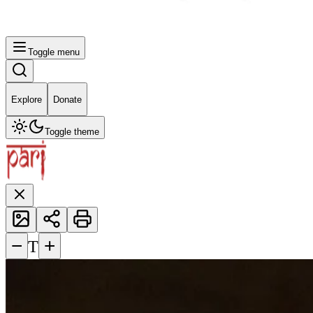
Toggle menu
Explore
Donate
Toggle theme
−
+
T