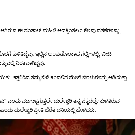
ೂ ಆಗಿರುವ ಈ ಸಂತಾಲ್‌ ಮಹಿಳೆ ಅದಕ್ಕಿಂತಲೂ ಕೆಲವು ದಶಕಗಳಷ್ಟು
ಿತಿದ್ದೆವು. ಇಲ್ಲಿನ ಅಂಕುಡೊಂಕಾದ ಗಲ್ಲಿಗಳಲ್ಲಿ, ಬೀದಿ
ುವಲ್ಲಿ ನಿರತವಾಗಿದ್ದವು.
ಯಿತು. ಕತ್ತರಿಸಿದ ತಮ್ಮ ಬಿಳಿ ಕೂದಲಿನ ಮೇಲೆ ಬೆರಳುಗಳನ್ನು ಆಡಿಸುತ್ತಾ
" ಎಂದು ಮುಗುಳ್ನಗುತ್ತಲೇ ದುಲೇಶ್ವರಿ ತನ್ನ ಪಕ್ಕದಲ್ಲೇ ಕುಳಿತಿರುವ
ಂದು ದುಲೇಶ್ವರಿ ಪ್ರೀತಿ ಬೆರೆತ ದನಿಯಲ್ಲಿ ಹೇಳಿದರು.