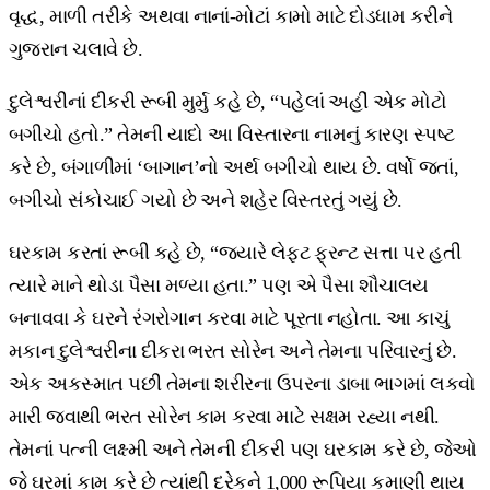
વૃદ્ધ, માળી તરીકે અથવા નાનાં-મોટાં કામો માટે દોડધામ કરીને
ગુજરાન ચલાવે છે.
દુલેશ્વરીનાં દીકરી રૂબી મુર્મુ કહે છે, “પહેલાં અહીં એક મોટો
બગીચો હતો.” તેમની યાદો આ વિસ્તારના નામનું કારણ સ્પષ્ટ
કરે છે, બંગાળીમાં ‘બાગાન’નો અર્થ બગીચો થાય છે. વર્ષો જતાં,
બગીચો સંકોચાઈ ગયો છે અને શહેર વિસ્તરતું ગયું છે.
ઘરકામ કરતાં રૂબી કહે છે, “જ્યારે લેફ્ટ ફ્રન્ટ સત્તા પર હતી
ત્યારે માને થોડા પૈસા મળ્યા હતા.” પણ એ પૈસા શૌચાલય
બનાવવા કે ઘરને રંગરોગાન કરવા માટે પૂરતા નહોતા. આ કાચું
મકાન દુલેશ્વરીના દીકરા ભરત સોરેન અને તેમના પરિવારનું છે.
એક અકસ્માત પછી તેમના શરીરના ઉપરના ડાબા ભાગમાં લકવો
મારી જવાથી ભરત સોરેન કામ કરવા માટે સક્ષમ રહ્યા નથી.
તેમનાં પત્ની લક્ષ્મી અને તેમની દીકરી પણ ઘરકામ કરે છે, જેઓ
જે ઘરમાં કામ કરે છે ત્યાંથી દરેકને 1,000 રૂપિયા કમાણી થાય