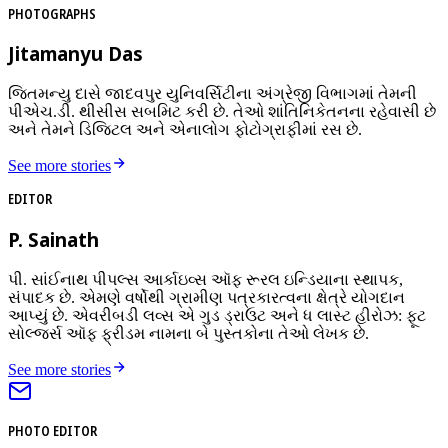
PHOTOGRAPHS
Jitamanyu Das
જિતમન્યુ દાસે જાદવપુર યુનિવર્સિટીના અંગ્રેજી વિભાગમાં તેમની
પીએચ.ડી. થીસીસ સબમિટ કરી છે. તેઓ શાંતિનિકેતનના રહેવાસી છે
અને તેમને ડિજિટલ અને એનાલોગ ફોટોગ્રાફીમાં રસ છે.
See more stories
EDITOR
P. Sainath
પી. સાંઈનાથ પીપલ્સ આર્કાઇવ્સ ઑફ રૂરલ ઇન્ડિયાના સ્થાપક,
સંપાદક છે. એમણે વર્ષોથી ગ્રામીણ પત્રકારત્વના ક્ષેત્રે યોગદાન
આપ્યું છે. એવરીબડી લવ્સ એ ગુડ ડ્રાઉટ અને ધ લાસ્ટ હીરોઝ: ફૂટ
સોલ્જર્સ ઑફ ફ્રીડમ નામના બે પુસ્તકોના તેઓ લેખક છે.
See more stories
PHOTO EDITOR