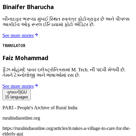
Binaifer Bharucha
બીનાઇફર ભરૂચા મુંબઈ સ્થિત સ્વતંત્ર ફોટોગ્રાફર છે અને પીપલ્સ
આર્કાઈવ ઓફ રૂરલ ઈન્ડિયામાં ફોટો એડિટર છે.
See more stories
TRANSLATOR
Faiz Mohammad
ફૈઝ મોહંમદે પાવર ઇલેક્ટ્રોનિક્સમાં M. Tech. ની પદવી મેળવી છે.
તેમને ટેક્નોલોજી અને ભાષાઓમાં રસ છે.
See more stories
ગુજરાતી
|
GU
15
languages
PARI - People's Archive of Rural India
ruralindiaonline.org
https://ruralindiaonline.org/articles/
it-takes-a-village-to-care-for-the-
elderly-guj