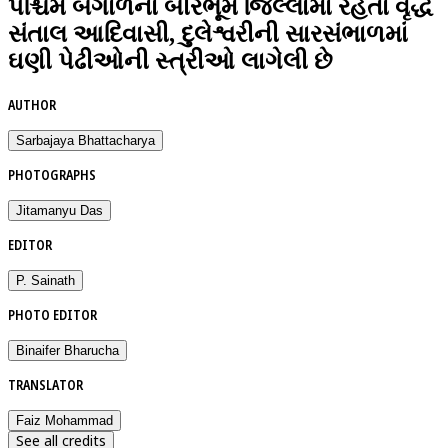
પશ્ચિમ બંગાળના બીરભૂમ જિલ્લામાં રહેતાં વૃદ્ધ
સંતાલ આદિવાસી, દુલેશ્વરીની સારસંભાળમાં
ઘણી પેઢીઓની સ્ત્રીઓ લાગેલી છે
AUTHOR
Sarbajaya Bhattacharya
PHOTOGRAPHS
Jitamanyu Das
EDITOR
P. Sainath
PHOTO EDITOR
Binaifer Bharucha
TRANSLATOR
Faiz Mohammad
See all credits