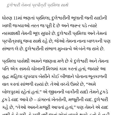
દુલેશ્વરી
તેમનાં પ્રપૌત્રી પ્રમિલા સાથે
ધોરણ 11માં ભણતાં પ્રમિલા, દુલેશ્વરીની ભૂલાતી જતી યાદોની
ખાલી જગ્યાઓ તરત જ પૂરી દે છે અને જરૂર પડે ત્યારે
નરમાશથી તેમની ભૂલ સુધારે છે. દુલેશ્વરી પ્રમિલા અને તેમનાં
પ્રપૌત્રવધૂ જબા સાથે રહે છે, જેઓ તેમના નાના બાળકની પણ
સંભાળ લે છે. દુલેશ્વરીની સંભાળ મુખ્યત્વે એ બંને જ રાખે છે.
પ્રમિલા પાસેથી અમને જાણવા મળે છે કે દુલેશ્વરી અને તેમના
પતિ એક સમયે ચોખાની મિલમાં કામ કરતાં હતાં, જ્યારે આ
વૃદ્ધ મહિલા ચુપચાપ બેસીને કોઈ બીજાને પોતાના ભૂતકાળની
વાત કરતાં સાંભળી રહ્યાં છે. તેઓ વચ્ચે ઉમરે છે, “અમે
બોલપુરમાં રહેતાં હતાં.” એ જીવનની બાકીની યાદો તેમને ટુકડે
ટુકડે યાદ આવે છે – ડાંગરનાં ખેતરોની, મજૂરીની યાદ. દુલેશ્વરી
કહે છે, “તેઓ અમને મજૂરી આપતાં હતાં,” પણ તેમને એ યાદ
નથી કે કેટલી, કે પછી વર્ષો જતાં એમાં વધારો થયો હતો કે નહીં.