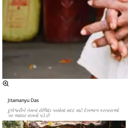
Jitamanyu Das
દુલેશ્વરીને
તેમનાં રોજિંદા કામોમાં મદદ માટે દેખભાળ કરનારાઓ
પર આધાર રાખવો પડે છે