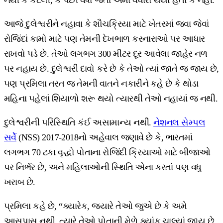
આજે દુલેશ્વરીને નહાવા કે શૌચક્રિયા માટે ખેતરમાં જવા જેવાં
રોજિંદાં કામો માટે પણ તેમની દેખભાળ કરનારાઓ પર આધાર
રાખવો પડે છે. તેઓ લગભગ 300 મીટર દૂર આવેલા જાહેર નળ
પર નહાય છે. દુલેશ્વરી દાવો કરે છે કે તેઓ ત્યાં જાતે જ જાય છે,
પણ પ્રમિલા તરત જ તેમની વાતને નકારીને કહે છે કે થોડા
મહિના પહેલાં શિયાળો શરૂ થયો ત્યારથી તેઓ નહાયાં જ નથી.
દુલેશ્વરીની પરિસ્થિતિ કંઈ અસામાન્ય નથી.
નેશનલ સેમ્પલ
સર્વે
(NSS) 2017-2018નો અહેવાલ જણાવે છે કે, ભારતમાં
લગભગ 70 ટકા વૃદ્ધો પોતાના રોજિંદી ક્રિયાઓ માટે બીજાઓ
પર નિર્ભર છે, અને મહિલાઓની સ્થિતિ એના કરતાં પણ વધુ
ખરાબ છે.
પ્રમિલા કહે છે, “ક્યારેક, જ્યારે તેઓ જુએ છે કે અમે
આસપાસ નથી, ત્યારે તેઓ પોતાની મેળે ક્યાંક ચાલ્યાં જાય છે.