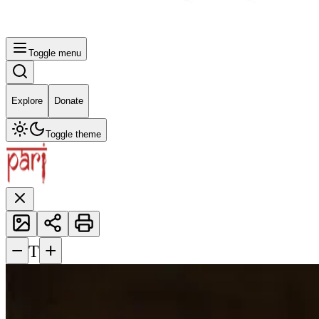
Toggle menu
Explore
Donate
Toggle theme
−
+
T