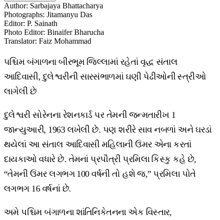
Author
:
Sarbajaya Bhattacharya
Photographs
:
Jitamanyu Das
Editor
:
P. Sainath
Photo Editor
:
Binaifer Bharucha
Translator
:
Faiz Mohammad
પશ્ચિમ બંગાળના બીરભૂમ જિલ્લામાં રહેતાં વૃદ્ધ સંતાલ
આદિવાસી, દુલેશ્વરીની સારસંભાળમાં ઘણી પેઢીઓની સ્ત્રીઓ
લાગેલી છે
દુલેશ્વરી સોરેનના રેશનકાર્ડ પર તેમની જન્મતારીખ 1
જાન્યુઆરી, 1963 લખેલી છે. પણ શરીરે સાવ નબળાં અને ઘરડાં
થયેલાં આ સંતાલ આદિવાસી મહિલાની ઉંમર એના કરતાં
દાયકાઓ વધારે છે. તેમનાં પ્રપૌત્રી પ્રમિલા કિસ્કુ કહે છે,
“તેમની ઉંમર લગભગ 100 વર્ષની તો હશે જ,” પ્રમિલા પોતે
લગભગ 16 વર્ષનાં છે.
અમે પશ્ચિમ બંગાળના શાંતિનિકેતનના એક વિસ્તાર,