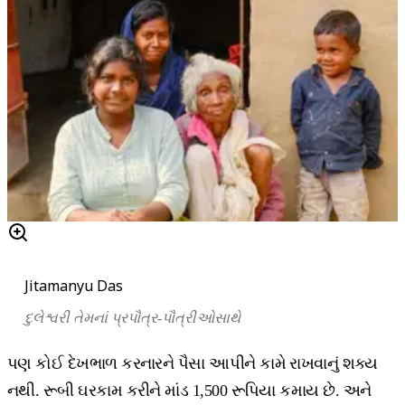
Jitamanyu Das
દુલેશ્વરી
તેમનાં પ્રપૌત્ર
-
પૌત્રીઓસાથે
પણ કોઈ દેખભાળ કરનારને પૈસા આપીને કામે રાખવાનું શક્ય
નથી. રૂબી ઘરકામ કરીને માંડ 1,500 રૂપિયા કમાય છે. અને