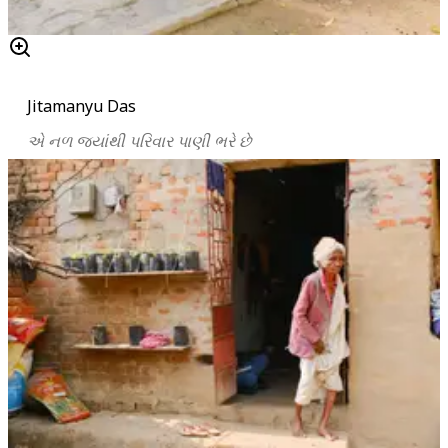
Jitamanyu Das
એ
નળ
જ્યાંથી
પરિવાર
પાણી
ભરે
છે