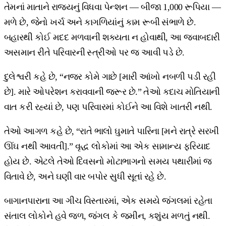
તેમનાં માતાને રાજ્યનું વિધવા પેન્શન — બીજા 1,000 રૂપિયા —
મળે છે, જેનો ખર્ચ અને કાગળિયાંનું કામ રૂબી સંભાળે છે.
બહારથી કોઈ મદદ મળવાની શક્યતા ન હોવાથી, આ જવાબદારી
અસમાન રીતે પરિવારની સ્ત્રીઓ પર જ આવી પડે છે.
દુલેશ્વરી કહે છે, “નજર કોમે ગાછે [મારી આંખો નબળી પડી રહી
છે]. મારે ઓપરેશન કરાવવાની જરૂર છે.” તેઓ કદાચ મોતિયાની
વાત કરી રહ્યાં છે, પણ પરિવારમાં કોઈને આ વિશે ખાતરી નથી.
તેઓ આગળ કહે છે, “રાતે ભાલો ઘુમાતે પારિના [મને રાત્રે સરખી
ઊંઘ નથી આવતી].” વૃદ્ધ લોકોમાં આ એક સામાન્ય ફરિયાદ
હોય છે. એટલે તેઓ દિવસનો મોટાભાગનો સમય પથારીમાં જ
વિતાવે છે, અને ઘણી વાર બપોર સુધી સૂતાં રહે છે.
બાગાનપારાના આ ગીચ વિસ્તારમાં, એક સમયે જંગલમાં રહેતા
સંતાલ લોકોને હવે જળ, જંગલ કે જમીન, કશુંય મળતું નથી.