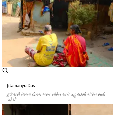
Jitamanyu Das
દુલેશ્વરી
તેમના
દીકરા
ભરત
સોરેન અને વહુ લક્ષ્મી સોરેન સાથે
રહે છે