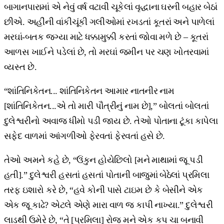
બાગાનપારામાં એ નેવું વર્ષ વટાવી ચૂકેલાં વૃદ્ધાના ઘરની બહાર બેઠાં
છીએ. અહીંની વાંકીચૂંકી ગલીઓમાં રખડતાં કૂતરાં અને પાળેલાં
મરઘાં-બતક જગ્યા માટે ધક્કામુક્કી કરતાં જોવા મળે છે – કૂતરાં
આળસ ખાઈને પડેલાં છે, તો મરઘાં જમીન પર ચણ ખોતરવામાં
વ્યસ્ત છે.
“શાંતિનિકેતન... શાંતિનિકેતન આમાર નાતનીર નામ
[શાંતિનિકેતન...એ તો મારી પૌત્રીનું નામ છે],” બોલતાં બોલતાં
દુલેશ્વરીનો અવાજ ધીમો પડી જાય છે. તેઓ પોતાના ટૂંકા કાપેલા
સફેદ વાળમાં આંગળીઓ ફેરવતાં ફેરવતાં હસે છે.
તેઓ અમને કહે છે, “ઉંકુન હોયેછિલો [મને માથામાં જૂ પડી
હતી].” દુલેશ્વરી હસતાં હસતાં પોતાની બાજુમાં બેઠેલાં પ્રમિલા
તરફ ઇશારો કરે છે, “હવે કોની પાસે ટાઇમ છે કે બેસીને એક
એક જૂ કાઢે? એટલે એણે મારા વાળ જ કાપી નાખ્યા.” દુલેશ્વરી
લાડથી ઉમેરે છે, “તે [પ્રમિલા] રોજ મને એક કપ ચા બનાવી