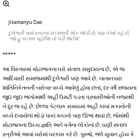
Jitamanyu Das
દુલેશ્વરી
પાસે
રબરના
ચપ્પલની
એક
જોડી
છે
,
પણ
તેઓ
કહે
છે
,
‘
જો
હું
ચપ્પલ
પહેરીશ તો પડી જઈશ
’
*****
આ વિસ્તારમાં મોટાભાગના ઘરો સંતાલ સમુદાયના છે, એ જ
આદિવાસી સમાજમાંથી દુલેશ્વરી પણ આવે છે. બાગાનપારા
શાંતિનિકેતનની બરોબર વચ્ચે આવેલું હોવા છતાં, દર વર્ષે રાજ્યના
જુદા જુદા ભાગોમાંથી અહીં ઉમટી પડતા પ્રવાસીઓની નજરથી
તે દૂર જ રહે છે. છેલ્લા કેટલાક સમયમાં અહીં કાચાં મકાનોની
વચ્ચે દબાયેલાં થોડાં પાકાં મકાનો પણ ઊભાં થયાં છે, જેમાંથી
મોટાભાગના ઉચ્ચ જ્ઞાતિ અને વર્ગના લોકોનાં છે. ઘણી સંતાલ
સ્ત્રીઓ આવાં ઘરોમાં ઘરકામ કરે છે. પુરુષો, ભલે યુવાન હોય કે