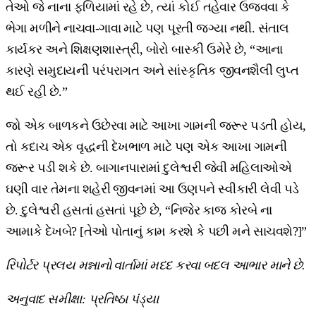
તેઓ જે નાના ફળિયામાં રહે છે, ત્યાં કોઈ તહેવાર ઉજવવા કે
ભેગા મળીને નાચવા-ગાવા માટે પણ પૂરતી જગ્યા નથી. સંતાલ
કાર્યકર અને શિક્ષણશાસ્ત્રી, બોરો બાસ્કી ઉમેરે છે, “આના
કારણે સમુદાયની પરંપરાગત અને સાંસ્કૃતિક જીવનશૈલી લુપ્ત
થઈ રહી છે.”
જો એક બાળકને ઉછેરવા માટે આખા ગામની જરૂર પડતી હોય,
તો કદાચ એક વૃદ્ધની દેખભાળ માટે પણ એક આખા ગામની
જરૂર પડી શકે છે. બાગાનપારામાં દુલેશ્વરી જેવી મહિલાઓએ
ઘણી વાર તેમના શહેરી જીવનમાં આ ઉણપને સ્વીકારી લેવી પડે
છે. દુલેશ્વરી હસતાં હસતાં પૂછે છે, “નિજેર કાજ કોરબે ના
આમાકે દેખબે? [તેઓ પોતાનું કામ કરશે કે પછી મને સાચવશે?]”
રિપોર્ટર પ્રલય મન્નાનો વાર્તામાં મદદ કરવા બદલ આભાર માને છે.
અનુવાદ સમીક્ષા: પ્રતિષ્ઠા પંડ્યા