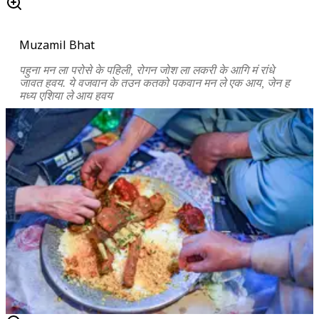
Muzamil Bhat
पहुना मन ला परोसे के पहिली, रोगन जोश ला लकरी के आगि मं रांधे
जावत हवय. ये वजवान के तउन कतको पकवान मन ले एक आय, जेन ह
मध्य एशिया ले आय हवय