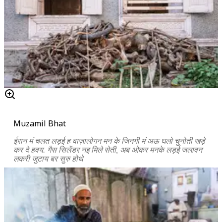
Muzamil Bhat
ईरान मं चलत लड़ई ह वाज़ालोगन मन के जिनगी मं अऊ घलो चुनोती खड़े
कर दे हवय. गैस सिलेंडर नइ मिले सेती, अब ओकर मनके लड़ई जलावन
लकरी जुटाय बर सुरु होथे