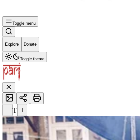
Toggle menu
Explore
Donate
Toggle theme
−
+
T