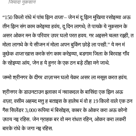
जियादा नुकसान
“150 किलो रांधे मं पांच झिन
वाजा
– जेन मं दू झिन मुखिया रसोइय्या अऊ
तीन झिन संग काम करेइय्या हवंय, दू दिन लागथे; ते पायके ये नुकसान के
असर ओकर मन के परिवार उपर घलो परत हवय. गर अइसने चलत रइही, त
मोला लागथे के ये सीजन मं मोला अपन बुकिंग छोड़े ला परही.” ये मन मं
कुछेक
वाजा
खास करके संग काम करेइय्या, बडगाम जिला के बिरवाह गाँव
के रहेइय्या आंय, जेन ह ये हुनर के एक ठन बड़े ठीहा मने जाथे.
जम्मो श्रीनगर के दीगर
वाज़ा
मन घलो येकर असर ला मसूस करत हवंय.
श्रीनगर के डाउनटाउन इलाका मं नवाकदल के बासिंदा एक झिन अऊ
वाज़ा
, वसीम अहमद मत्तु ह बताइस के हालेच मं वो ह 19 किलो वाले एक ठन
गैस सिलेंडर 3,000 रूपिया मं बिसोइस, काबर के ओकर करा अऊ कोनो
उपाय नइ रहिस. जेन ग्राहक बर वो मन रांधत रहिन, ओकर करा लकरी
बारके रांधे के जगा नइ रहिस.