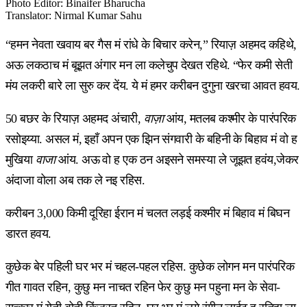
Photo Editor
:
Binaifer Bharucha
Translator
:
Nirmal Kumar Sahu
“हमन नेवता खवाय बर गैस मं रांधे के बिचार करेन,” रियाज़ अहमद कहिथे,
अऊ लकठाच मं बूझत अंगार मन ला कलेचुप देखत रहिथे. “फेर कमी सेती
मंय लकरी बारे ला सुरु कर देंय. ये मं हमर करीबन दुगुना खरचा आवत हवय.
50 बछर के रियाज़ अहमद अंचारी,
वाज़ा
आंय, मतलब कश्मीर के पारंपरिक
रसोइय्या. असल मं, इहाँ अपन एक झिन संगवारी के बहिनी के बिहाव मं वो ह
मुखिया
वाजा
आंय. अऊ वो ह एक ठन अइसने समस्या ले जूझत हवंय,जेकर
अंदाजा वोला अब तक ले नइ रहिस.
करीबन 3,000 किमी दूरिहा ईरान मं चलत लड़ई कश्मीर मं बिहाव मं बिघन
डारत हवय.
कुछेक बेर पहिली घर भर मं चहल-पहल रहिस. कुछेक लोगन मन पारंपरिक
गीत गावत रहिन, कुछु मन नाचत रहिन फेर कुछु मन पहुना मन के सेवा-