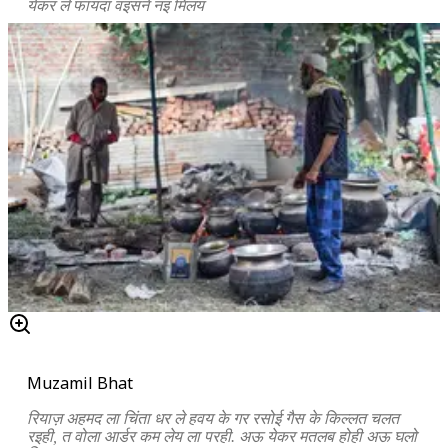
येकर ले फायदा वइसने नइ मिलय
Muzamil Bhat
रियाज़ अहमद ला चिंता धर ले हवय के गर रसोई गैस के किल्लत चलत
रइही, त वोला आर्डर कम लेय ला परही. अऊ येकर मतलब होही अऊ घलो