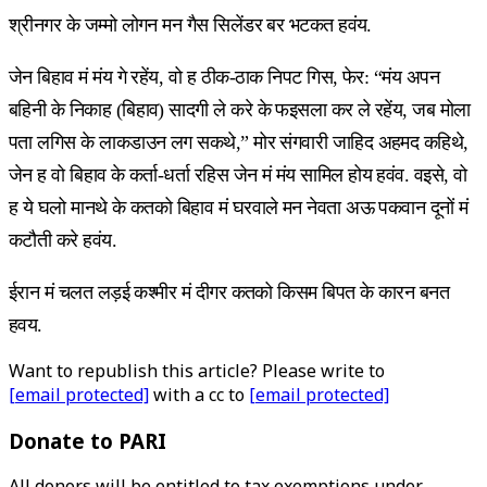
श्रीनगर के जम्मो लोगन मन गैस सिलेंडर बर भटकत हवंय.
जेन बिहाव मं मंय गे रहेंय, वो ह ठीक-ठाक निपट गिस, फेर: “मंय अपन
बहिनी के निकाह (बिहाव) सादगी ले करे के फइसला कर ले रहेंय, जब मोला
पता लगिस के लाकडाउन लग सकथे,” मोर संगवारी जाहिद अहमद कहिथे,
जेन ह वो बिहाव के कर्ता-धर्ता रहिस जेन मं मंय सामिल होय हवंव. वइसे, वो
ह ये घलो मानथे के कतको बिहाव मं घरवाले मन नेवता अऊ पकवान दूनों मं
कटौती करे हवंय.
ईरान मं चलत लड़ई कश्मीर मं दीगर कतको किसम बिपत के कारन बनत
हवय.
Want to republish this article? Please write to
[email protected]
with a cc to
[email protected]
Donate to PARI
All donors will be entitled to tax exemptions under