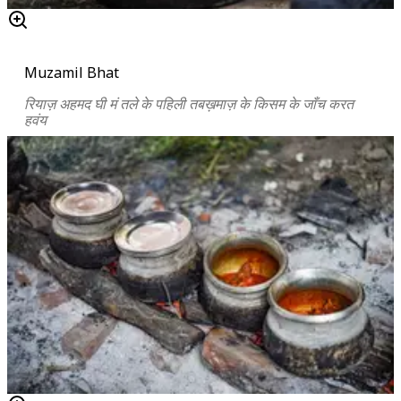
Muzamil Bhat
रियाज़ अहमद घी मं तले के पहिली तबख़माज़ के किसम के जाँच करत
हवंय