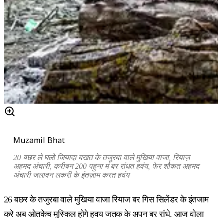
Muzamil Bhat
20 बछर ले घलो जियादा बखत के तजुरबा वाले मुखिया वाजा, रियाज़
अहमद अंचारी, करीबन 200 पहुना मं बर रांधत हवंय, फेर शौकत अहमद
अंचारी जलावन लकरी के इंतज़ाम करत हवंय
26 बछर के तजुरबा वाले मुखिया वाजा रियाज बर गिस सिलेंडर के इंतजाम
करे अब ओतकेच मुस्किल होगे हवय जतक के अपन बर रांधे. आज वोला