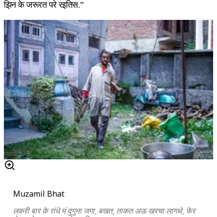
झिन के जरूरत परे रइतिस.”
Muzamil Bhat
लकरी बार के रांधे मं दुगुना जगा, बखत, ताकत अऊ खरचा लागथे, फेर