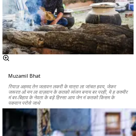
Muzamil Bhat
रियाज़ अहमद तेन जलावन लकरी के मात्रा ला जांचत हवय, जेकर
जरूरत ओ मन ला वाज़वान के कतको व्यंजन बनाय बर परही, ये ह कश्मीर
मं बर-बिहाव के नेवता के बड़े हिस्सा आय जेन मं कतको किसम के
पकवान परोसे जाथे