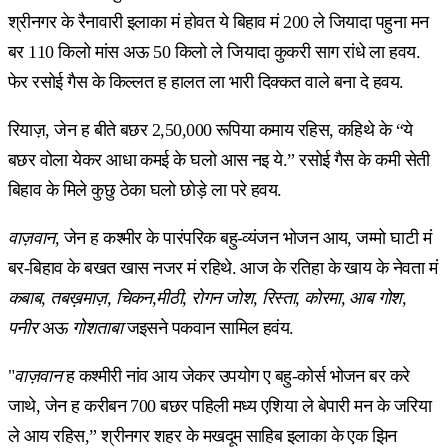
श्रीनगर के रैनावारी इलाका मं होवत ये बिहाव मं 200 ले जियादा पहुना मन
बर 110 किलो मांस अऊ 50 किलो ले जियादा कुकरी साग रांधे ला हवय.
फेर रसोई गैस के किल्लत ह हालत ला भारी दिक्कत वाले बना दे हवय.
रियाज़, जेन ह बीते बछर 2,50,000 रूपिया कमाय रहिस, कहिथे के “ये
बछर वोला येकर आधा कमई के घलो आस नइ ये.” रसोई गैस के कमी सेती
बिहाव के मिले कुछु ठेका घलो छोड़े ला परे हवय.
वाज़वान,
जेन ह कश्मीर के पारंपरिक बहु-व्यंजन भोजन आय, जम्मो घाटी मं
बर-बिहाव के बखत खास नजर मं रहिथे. आज के रतिहा के खाय के नेवता मं
कबाब, तबख़माज़, चिकन,मीठी, रोगन जोश, रिस्ता, कोरमा, आब गोश,
पनीर
अऊ
गोशताबा
जइसने पकवान सामिल हवंय.
"
वाज़वान
ह कश्मीरी नांव आय जेकर उपयोग ए बहु-कोर्स भोजन बर करे
जाथे, जेन ह करीबन 700 बछर पहिली मध्य एशिया ले बेपारी मन के जरिया
ले आय रहिस,” श्रीनगर शहर के मखदूम साहिब इलाका के एक झिन