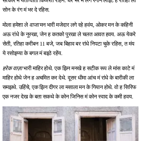
सत्कार मं येती-वोती किंजरत रहिन. घर भर मं लगे रंगीन लाईट ह रतिहा ला
सोन के रंग मं भर दे रहिस.
मोला हमेशा ले
वाजा
मन भारी मजेदार लगे रहे हवंय, ओकर मन के कहिनी
अऊ रांधे के नुस्खा, जेन ह कतको पुरखा ले चलत आवत हवय. अऊ येकरे
सेती, रतिहा करीबन 11 बजे, जब बिहाव बर रांधे निपटा चुके रहिस, त मंय
ये रसोइय्या के बगल मं बइठे रहेंय.
हरेक वाज़ा
भारी माहिर होथे. एक झिन मनखे ह सटीक रूप ले मांस काटे मं
माहिर होथे जेन ह अचमित कर देथे. दूसर धीमा आंच मं रांधे के बारीकी ला
समझथे. उहिंचे, एक झिन दीगर ला मसाला मन के गियान होथे. वो ह सिरिफ
एक नजर देख के बता सकथे के कोन जिनिस मं कोन स्वाद के कमी हवय.