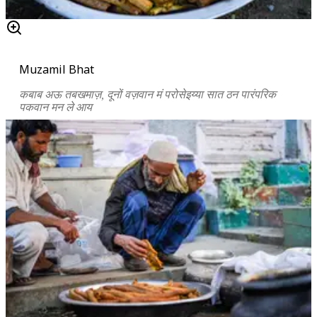
Muzamil Bhat
कबाब अऊ तबखमाज़, दूनों वज़वान मं परोसेइय्या सात ठन पारंपरिक
पकवान मन ले आय