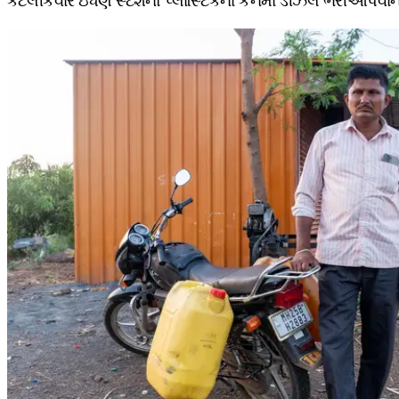
કેટલીકવાર ઇંધણ સ્ટેશનો પ્લાસ્ટિકના કેનમાં ડીઝલ ભરીઆપવાની ન