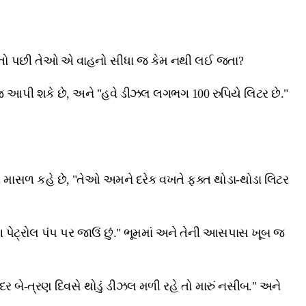
 છે. તો પછી તેઓ એ વાહનો સીધા જ કેમ નથી લઈ જતા?
જ આપી શકે છે, અને "હવે ડીઝલ લગભગ 100 રુપિયે લિટર છે."
ૂત માસળ કહે છે, "તેઓ અમને દરેક વખતે ફક્ત થોડા-થોડા લિટર
પેટ્રોલ પંપ પર જાઉં છું." ભૂમમાં અને તેની આસપાસ ખૂબ જ
 બે-ત્રણ દિવસે થોડું ડીઝલ મળી રહે તો મારું નસીબ." અને