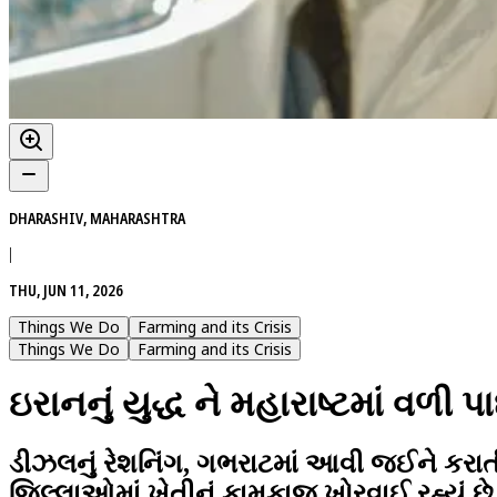
DHARASHIV, MAHARASHTRA
|
THU, JUN 11, 2026
Things We Do
Farming and its Crisis
Things We Do
Farming and its Crisis
ઇરાનનું યુદ્ધ ને મહારાષ્ટમાં વળી
ડીઝલનું રેશનિંગ, ગભરાટમાં આવી જઈને કરાતી ખ
જિલ્લાઓમાં ખેતીનું કામકાજ ખોરવાઈ રહ્યું છ