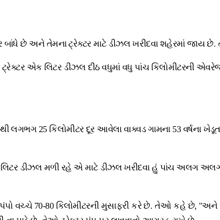
ર બાંધે છે અને તેમના ટ્રેક્ટર માટે ડીઝલ ખરીદવા શહેરમાં જાય
્રેક્ટર એક લિટર ડીઝલ દીઠ વધુમાં વધુ પાંચ કિલોમીટરની એવરે
ગરથી લગભગ 25 કિલોમીટર દૂર આવેલા વાક્વડ ગામના 53 વર્ષના ખેડ
5 લિટર ડીઝલ મળી રહે એ માટે ડીઝલ ખરીદવા હું પાંચ અલગ અલગ 
ચ્ચે 70-80 કિલોમીટરની મુસાફરી કરે છે. તેઓ કહે છે, "અને દર