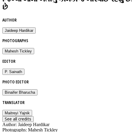
છે
AUTHOR
Jaideep Hardikar
PHOTOGRAPHS
Mahesh Tickley
EDITOR
P. Sainath
PHOTO EDITOR
Binaifer Bharucha
TRANSLATOR
Maitreyi Yajnik
See all credits
Author
:
Jaideep Hardikar
Photographs
:
Mahesh Tickley