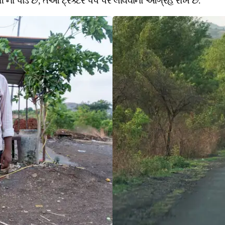
ા પાડે છે, તેઓ ટ્રેક્ટર પંપ પર લાવવાનો આગ્રહ રાખે છે.