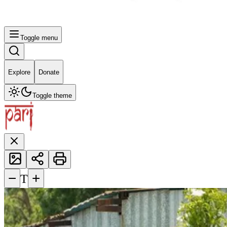
Toggle menu
Explore
Donate
Toggle theme
−
+
T