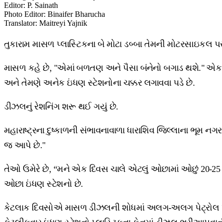
Editor
:
P. Sainath
Photo Editor
:
Binaifer Bharucha
Translator
:
Maitreyi Yajnik
તુકારામ માસળ પ્લાસ્ટિકના બે મોટા ડબ્બા તેમની મોટરસાઇકલ પ
માસળ કહે છે, "એમાં બળતણ અને પૈસા બંનેનો બગાડ થશે." એક ટ
અને તેમણે અનેક ઇંધણ સ્ટેશનોના ચક્કર લગાવવા પડે છે.
ડીઝલનું રેશનિંગ શરૂ થઈ ગયું છે.
મહારાષ્ટ્રના દુષ્કાળની સંભાવનાવાળા ધારાશિવ જિલ્લાના ભૂમ ન
જ આપે છે."
તેઓ ઉમેરે છે, “મને એક દિવસ ચાલે એટલું ઓછામાં ઓછું 20-2
ઓછા ઇંધણ સ્ટેશનો છે.
કેટલાક દિવસોએ માસળ ડીઝલની શોધમાં અલગ-અલગ પેટ્રોલ પંપો વ