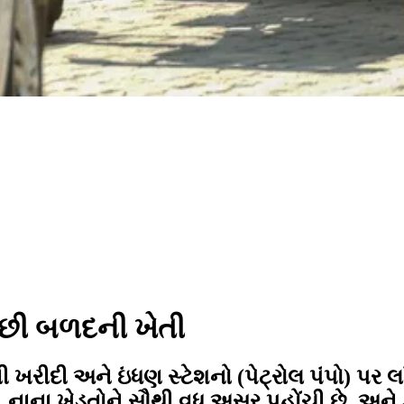
 પાછી બળદની ખેતી
રીદી અને ઇંધણ સ્ટેશનો (પેટ્રોલ પંપો) પર લા
ે. નાના ખેડૂતોને સૌથી વધુ અસર પહોંચી છે, અ