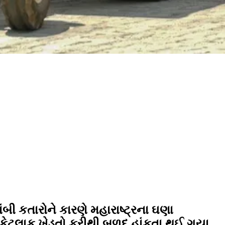
ંબી કતારોને કારણે મહારાષ્ટ્રના ઘણા
ને કેટલાક ખેડૂતો ફરીથી બળદ હાંકતા થઈ ગયા