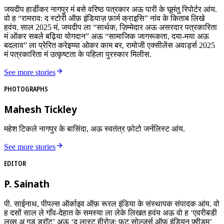
जयदीप हार्डीकर नागपुर मं बसे वरिष्ठ पत्रकार अऊ पारी के घूमंतु रिपोर्टर आंय.
वो ह “रामराव: द स्टोरी ऑफ़ इंडियाज़ फ़ार्म क्राइसि” नांव के किताब लिखे
हवंय. साल 2025 मं, जयदीप ला “सार्थक, ज़िम्मेदार अऊ असरदार पत्रकारिता
मं ओंकर सबले बढ़िया योगदान” अऊ “सामाजिक जागरूकता, दया-मया अऊ
बदलाव” ला प्रेरित करेइय्या ओकर काम बर, रामोजी एक्सीलेंस अवार्ड्स 2025
मं पत्रकारिता मं उत्कृष्टता के पहिला पुरस्कार मिलीस.
See more stories
PHOTOGRAPHS
Mahesh Tickley
महेश टिकले नागपुर के बासिंदा, अऊ स्वतंत्र फ़ोटो जर्नलिस्ट आंय.
See more stories
EDITOR
P. Sainath
पी. साईनाथ, पीपल्स ऑर्काइव ऑफ़ रूरल इंडिया के संस्थापक संपादक आंय. वो
ह दसों साल ले गाँव-देहात के समस्या ला लेके लिखत हवंय अऊ वो ह ‘एवरीबडी
लव्स अ गुड ड्रॉट’ अऊ ‘द लास्ट हीरोज़: फ़ुट सोल्ज़र्स ऑफ़ इंडियन फ़्रीडम’