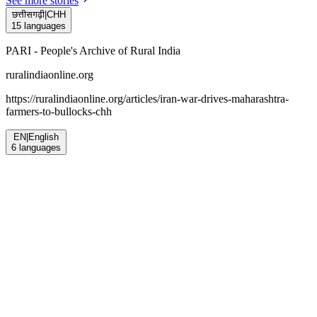
See more stories
छत्तीसगढ़ी
|
CHH
15
languages
PARI - People's Archive of Rural India
ruralindiaonline.org
https://ruralindiaonline.org/articles/
iran-war-drives-maharashtra-
farmers-to-bullocks-chh
EN
|
English
6
languages