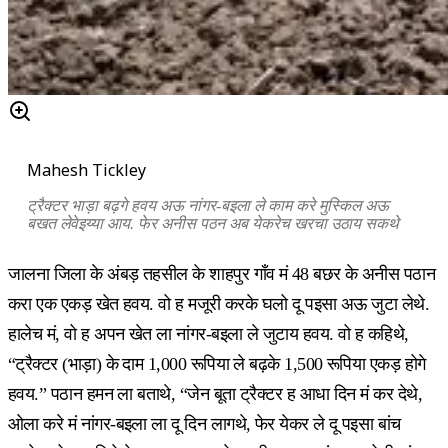
Mahesh Tickley
ट्रैक्टर भाड़ा बढ़गे हवय अऊ नांगर-बइला ले काम करे मुस्किल अऊ
बखत लेवेइय्या आय. फेर अनीस पठन अब येकरेच खरचा उठाय सकथे
जालना जिला के अंबड़ तहसील के शाहपुर गाँव मं 48 बछर के अनीस पठान
करा एक एकड़ खेत हवय. वो ह मजूरी करके घलो दू पइसा अऊ जुटा लेथे.
हालेच मं, वो ह अपन खेत ला नांगर-बइला ले जुटाय हवय. वो ह कहिथे,
“ट्रैक्टर (भाड़ा) के दाम 1,000 रूपिया ले बढ़के 1,500 रूपिया एकड़ होगे
हवय.” पठान हमन ला बताथे, “जेन बूता ट्रैक्टर ह आधा दिन मं कर देथे,
ओला करे मं नांगर-बइला ला दू दिन लागथे, फेर येकर ले दू पइसा बांच