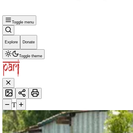
Toggle menu
Explore
Donate
Toggle theme
−
+
T