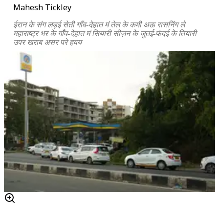
Mahesh Tickley
ईरान के संग लड़ई सेती गाँव-देहात मं तेल के कमी अऊ रासनिंग ले
महाराष्ट्र भर के गाँव-देहात मं सियारी सीज़न के जुतई-फंदई के तियारी
उपर खराब असर परे हवय