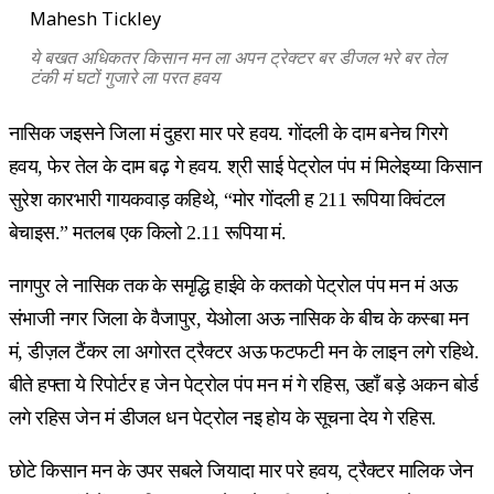
Mahesh Tickley
ये बखत अधिकतर किसान मन ला अपन ट्रेक्टर बर डीजल भरे बर तेल
टंकी मं घटों गुजारे ला परत हवय
नासिक जइसने जिला मं दुहरा मार परे हवय. गोंदली के दाम बनेच गिरगे
हवय, फेर तेल के दाम बढ़ गे हवय. श्री साई पेट्रोल पंप मं मिलेइय्या किसान
सुरेश कारभारी गायकवाड़ कहिथे, “मोर गोंदली ह 211 रूपिया क्विंटल
बेचाइस.” मतलब एक किलो 2.11 रूपिया मं.
नागपुर ले नासिक तक के समृद्धि हाईवे के कतको पेट्रोल पंप मन मं अऊ
संभाजी नगर जिला के वैजापुर, येओला अऊ नासिक के बीच के कस्बा मन
मं, डीज़ल टैंकर ला अगोरत ट्रैक्टर अऊ फटफटी मन के लाइन लगे रहिथे.
बीते हफ्ता ये रिपोर्टर ह जेन पेट्रोल पंप मन मं गे रहिस, उहाँ बड़े अकन बोर्ड
लगे रहिस जेन मं डीजल धन पेट्रोल नइ होय के सूचना देय गे रहिस.
छोटे किसान मन के उपर सबले जियादा मार परे हवय, ट्रैक्टर मालिक जेन