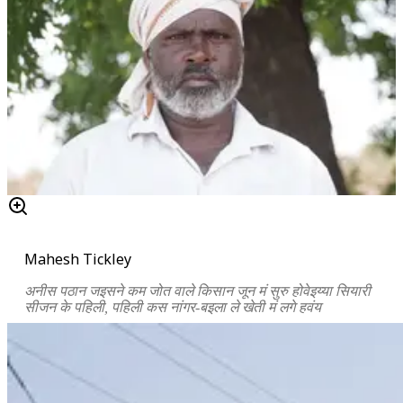
Mahesh Tickley
अनीस पठान जइसने कम जोत वाले किसान जून मं सुरु होवेइय्या सियारी
सीजन के पहिली, पहिली कस नांगर-बइला ले खेती मं लगे हवंय