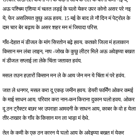
अऊ पश्चिम एशिया मं चलत लड़ई के घलो येकर उपर कोनो असर परे नइ
ये, फेर असलियत कुछु अऊ हवय. 15 मई के बाद ले नौ दिन मं पेट्रोल के
दाम चार बेर बढ़ाय के असर शहर मन मं जियादा परिस.
गाँव-देहात मं डीजल के मांग सिरतोन बढ़े हवय. कतको जिला मं हलाकान
किसान मन लंबा लाइन, नाप -जोख के कुछु लीटर मिले अऊ अवेइय्या बखत
मं डीजल सप्लाई ला लेके चिंता जतावत हवंय.
मसल तउन हज़ारों किसान मन ले के आय जेन मन ये चिंता मं परे हवंय.
जात ले धनगर, मसल करा दू एकड़ जमीन हवय. डेयरी फार्मिंग ओकर कमई
के माई साधन आय. परिवार करा नान-कन किराना दुकान घलो हवय. ओकर
दू ठन ट्रैक्टर बछर भर उपराहा आमदनी के साधन आय, काबर के वो ह येला
तीर-तखार के गाँव के किसान मन ला भाड़ा मं देथे.
तेल के कमी के एक ठन कारन ये घलो आय के अवेइय्या बखत मं येकर