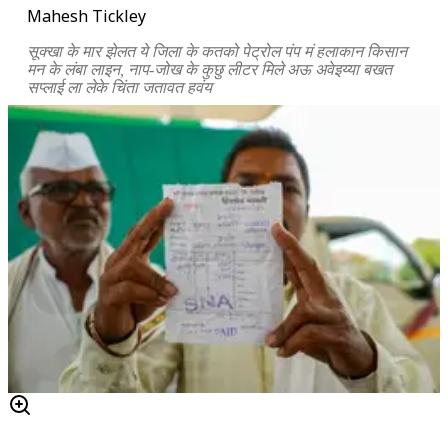
Mahesh Tickley
सूक्खा के मार झेलत ये जिला के कतको पेट्रोल पंप मं हलाकान किसान
मन के लंबा लाइन, नाप-जोख के कुछु लीटर मिले अऊ अवेइय्या बखत
सप्लाई ला लेके चिंता जतावत हवंय