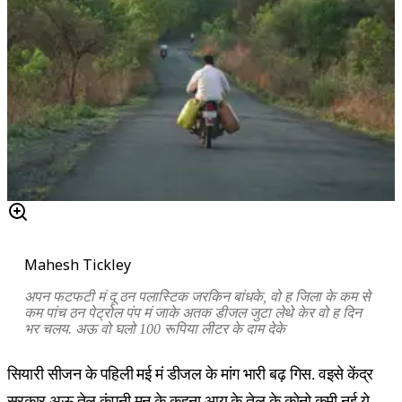
Mahesh Tickley
अपन फटफटी मं दू ठन पलास्टिक जरकिन बांधके, वो ह जिला के कम से
कम पांच ठन पेट्रोल पंप मं जाके अतक डीजल जुटा लेथे केर वो ह दिन
भर चलय. अऊ वो घलो 100 रूपिया लीटर के दाम देके
सियारी सीजन के पहिली मई मं डीजल के मांग भारी बढ़ गिस. वइसे केंद्र
सरकार अऊ तेल कंपनी मन के कहना आय के तेल के कोनो कमी नई ये,