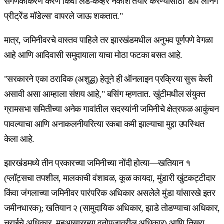
संगणकीकरण करणे किंवा लँड-कव्हर नकाशे तयार करण्यासाठी 'डीप लर्निंग
प्रीट्रेंड मॉडेल्स' वापरले जाऊ शकतात."
मात्र, जमिनीवरचे वास्तव पाहिले तर झारखंडमधील अनुभव पूर्णपणे वेगळा
आहे आणि आदिवासी समुदायाला याचा मोठा फटका बसत आहे.
"सरकारने एका ठराविक (अशुद्ध) हेतूने ही ऑनलाइन प्रक्रिया सुरू केली
असावी असा आम्हाला संशय आहे," बसिंग म्हणतात. खुंटीमधील संयुक्त
ग्रामसभा समितीच्या अनेक गावांतील सदस्यांनी जमिनीचे क्षेत्रफळ आकुंचन
पावल्याचा आणि अनाकलनीयरित्या रकबा कमी झाल्याचा मुद्दा उपस्थित
केला आहे.
झारखंडमध्ये तीन प्रकारच्या जमिनीच्या नोंदी होत्या—खतियान १
(प्लॉट्सचा तपशील, मालकाची वंशावळ, कूळ कायदा, मुंडारी खुंटकट्टीदार
किंवा जंगलाच्या जमिनीवर पारंपरिक अधिकार असलेले मुंडा यांसारखे इतर
जमीनधारक); खतियान २ (सामुदायिक अधिकार, झाडे तोडण्याचा अधिकार,
चराईचे अधिकार, महुआसारख्या वनोपजावरील अधिकार) आणि तिसरा