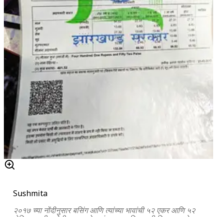
Sushmita
२०१७ च्या नोंदीनुसार बसिंग आणि त्यांच्या भावांची ५२ एकर आणि ५२