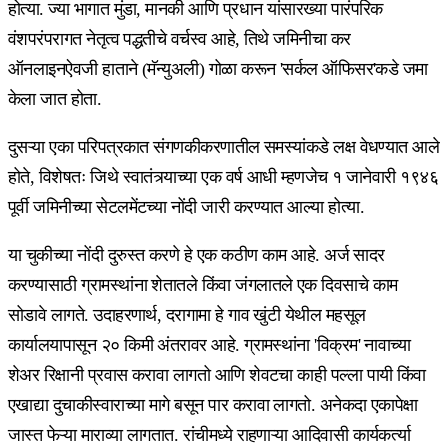
होत्या. ज्या भागात मुंडा, मानकी आणि प्रधान यांसारख्या पारंपरिक
वंशपरंपरागत नेतृत्व पद्धतीचे वर्चस्व आहे, तिथे जमिनीचा कर
ऑनलाइनऐवजी हाताने (मॅन्युअली) गोळा करून 'सर्कल ऑफिसर'कडे जमा
केला जात होता.
दुसऱ्या एका परिपत्रकात संगणकीकरणातील समस्यांकडे लक्ष वेधण्यात आले
होते, विशेषतः जिथे स्वातंत्र्याच्या एक वर्ष आधी म्हणजेच १ जानेवारी १९४६
पूर्वी जमिनीच्या सेटलमेंटच्या नोंदी जारी करण्यात आल्या होत्या.
या चुकीच्या नोंदी दुरुस्त करणे हे एक कठीण काम आहे. अर्ज सादर
करण्यासाठी ग्रामस्थांना शेतातले किंवा जंगलातले एक दिवसाचे काम
सोडावे लागते. उदाहरणार्थ, दरागामा हे गाव खुंटी येथील महसूल
कार्यालयापासून २० किमी अंतरावर आहे. ग्रामस्थांना 'विक्रम' नावाच्या
शेअर रिक्षानी प्रवास करावा लागतो आणि शेवटचा काही पल्ला पायी किंवा
एखाद्या दुचाकीस्वाराच्या मागे बसून पार करावा लागतो. अनेकदा एकापेक्षा
जास्त फेऱ्या माराव्या लागतात. रांचीमध्ये राहणाऱ्या आदिवासी कार्यकर्त्या