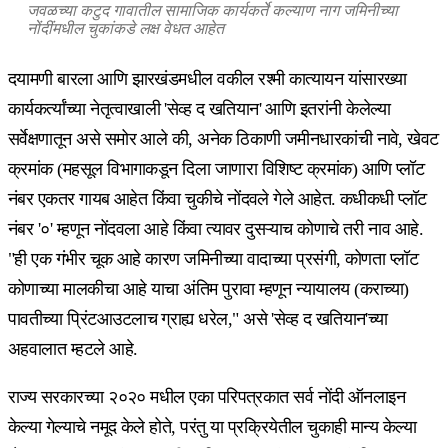
जवळच्या कटुद गावातील सामाजिक कार्यकर्ते कल्याण नाग जमिनीच्या
नोंदींमधील चुकांकडे लक्ष वेधत आहेत
दयामणी बारला आणि झारखंडमधील वकील रश्मी कात्यायन यांसारख्या
कार्यकर्त्यांच्या नेतृत्वाखाली 'सेव्ह द खतियान' आणि इतरांनी केलेल्या
सर्वेक्षणातून असे समोर आले की, अनेक ठिकाणी जमीनधारकांची नावे, खेवट
क्रमांक (महसूल विभागाकडून दिला जाणारा विशिष्ट क्रमांक) आणि प्लॉट
नंबर एकतर गायब आहेत किंवा चुकीचे नोंदवले गेले आहेत. कधीकधी प्लॉट
नंबर '०' म्हणून नोंदवला आहे किंवा त्यावर दुसऱ्याच कोणाचे तरी नाव आहे.
"ही एक गंभीर चूक आहे कारण जमिनीच्या वादाच्या प्रसंगी, कोणता प्लॉट
कोणाच्या मालकीचा आहे याचा अंतिम पुरावा म्हणून न्यायालय (कराच्या)
पावतीच्या प्रिंटआउटलाच ग्राह्य धरेल," असे 'सेव्ह द खतियान'च्या
अहवालात म्हटले आहे.
राज्य सरकारच्या २०२० मधील एका परिपत्रकात सर्व नोंदी ऑनलाइन
केल्या गेल्याचे नमूद केले होते, परंतु या प्रक्रियेतील चुकाही मान्य केल्या