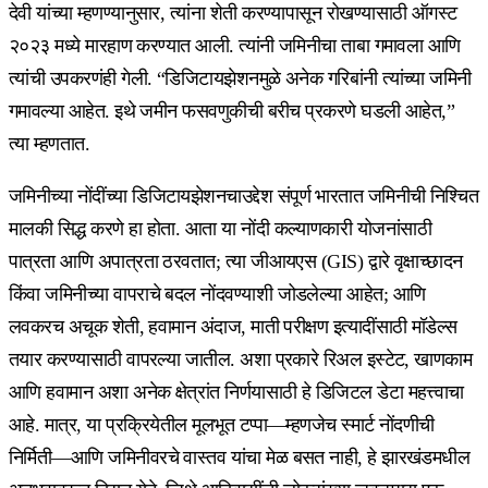
देवी यांच्या म्हणण्यानुसार, त्यांना शेती करण्यापासून रोखण्यासाठी ऑगस्ट
२०२३ मध्ये मारहाण करण्यात आली. त्यांनी जमिनीचा ताबा गमावला आणि
त्यांची उपकरणंही गेली. “डिजिटायझेशनमुळे अनेक गरिबांनी त्यांच्या जमिनी
गमावल्या आहेत. इथे जमीन फसवणुकीची बरीच प्रकरणे घडली आहेत,”
त्या म्हणतात.
जमिनीच्या नोंदींच्या डिजिटायझेशनचाउद्देश संपूर्ण भारतात जमिनीची निश्चित
मालकी सिद्ध करणे हा होता. आता या नोंदी कल्याणकारी योजनांसाठी
पात्रता आणि अपात्रता ठरवतात; त्या जीआयएस (GIS) द्वारे वृक्षाच्छादन
किंवा जमिनीच्या वापराचे बदल नोंदवण्याशी जोडलेल्या आहेत; आणि
लवकरच अचूक शेती, हवामान अंदाज, माती परीक्षण इत्यादींसाठी मॉडेल्स
तयार करण्यासाठी वापरल्या जातील. अशा प्रकारे रिअल इस्टेट, खाणकाम
आणि हवामान अशा अनेक क्षेत्रांत निर्णयासाठी हे डिजिटल डेटा महत्त्वाचा
आहे. मात्र, या प्रक्रियेतील मूलभूत टप्पा—म्हणजेच स्मार्ट नोंदणीची
निर्मिती—आणि जमिनीवरचे वास्तव यांचा मेळ बसत नाही, हे झारखंडमधील