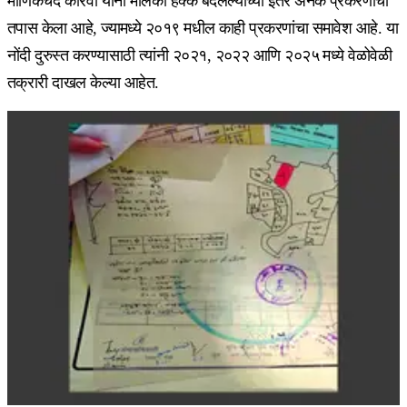
माणिकचंद कोरवा यांनी मालकी हक्क बदलल्याच्या इतर अनेक प्रकरणांचा
तपास केला आहे, ज्यामध्ये २०१९ मधील काही प्रकरणांचा समावेश आहे. या
नोंदी दुरुस्त करण्यासाठी त्यांनी २०२१, २०२२ आणि २०२५ मध्ये वेळोवेळी
तक्रारी दाखल केल्या आहेत.