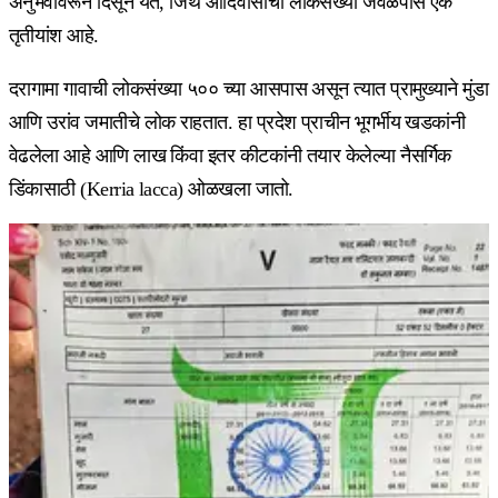
अनुभवावरून दिसून येते, जिथे आदिवासींची लोकसंख्या जवळपास एक
तृतीयांश आहे.
दरागामा गावाची लोकसंख्या ५०० च्या आसपास असून त्यात प्रामुख्याने मुंडा
आणि उरांव जमातीचे लोक राहतात. हा प्रदेश प्राचीन भूगर्भीय खडकांनी
वेढलेला आहे आणि लाख किंवा इतर कीटकांनी तयार केलेल्या नैसर्गिक
डिंकासाठी (Kerria lacca) ओळखला जातो.