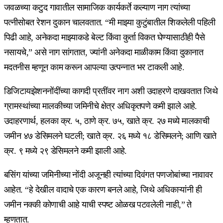
जवळच्या कटुद गावातील सामाजिक कार्यकर्ते कल्याण नाग त्यांच्या
पत्नीसोबत रेशन दुकान चालवतात. “मी माझ्या कुटुंबातील शिकलेली पहिली
पिढी आहे, अनेकदा माझ्याकडे बेल्ट किंवा कुर्ता विकत घेण्यासाठीही पैसे
नसायचे,” असे नाग सांगतात, ज्यांनी अनेकदा माळीकाम किंवा दुकानात
मदतनीस म्हणून काम करून आपल्या उत्पन्नात भर टाकली आहे.
डिजिटायझेशननोंदींच्या कागदी प्रतींवर नाग अशी उदाहरणे दाखवतात जिथे
ग्रामस्थांच्या मालकीच्या जमिनीचे क्षेत्र अधिकृतपणे कमी झाले आहे.
उदाहरणार्थ, हलका क्र. ५, ठाणे क्र. ७५, खाते क्र. २७ मध्ये मालकाची
जमीन ४७ डेसिमलने घटली; खाते क्र. २६ मध्ये १८ डेसिमलने; आणि खाते
क्र. ९ मध्ये २९ डेसिमलने कमी झाली आहे.
बसिंग यांच्या जमिनीच्या नोंदी अजूनही त्यांच्या दिवंगत पणजोबांच्या नावावर
आहेत. “हे देखील वादाचे एक कारण बनले आहे, जिथे अधिकाऱ्यांनी ही
जमीन नक्की कोणाची आहे याची स्पष्ट ओळख पटवलेली नाही,” ते
म्हणतात.