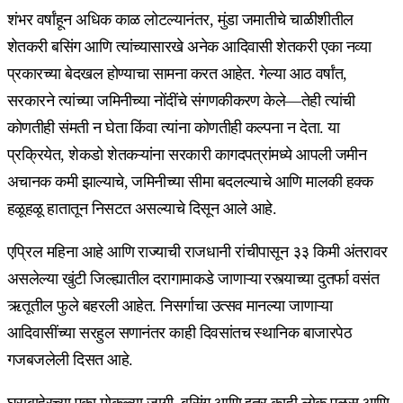
शंभर वर्षांहून अधिक काळ लोटल्यानंतर, मुंडा जमातीचे चाळीशीतील
शेतकरी बसिंग आणि त्यांच्यासारखे अनेक आदिवासी शेतकरी एका नव्या
प्रकारच्या बेदखल होण्याचा सामना करत आहेत. गेल्या आठ वर्षांत,
सरकारने त्यांच्या जमिनीच्या नोंदींचे संगणकीकरण केले—तेही त्यांची
कोणतीही संमती न घेता किंवा त्यांना कोणतीही कल्पना न देता. या
प्रक्रियेत, शेकडो शेतकऱ्यांना सरकारी कागदपत्रांमध्ये आपली जमीन
अचानक कमी झाल्याचे, जमिनीच्या सीमा बदलल्याचे आणि मालकी हक्क
हळूहळू हातातून निसटत असल्याचे दिसून आले आहे.
एप्रिल महिना आहे आणि राज्याची राजधानी रांचीपासून ३३ किमी अंतरावर
असलेल्या खुंटी जिल्ह्यातील दरागामाकडे जाणाऱ्या रस्त्याच्या दुतर्फा वसंत
ऋतूतील फुले बहरली आहेत. निसर्गाचा उत्सव मानल्या जाणाऱ्या
आदिवासींच्या सरहुल सणानंतर काही दिवसांतच स्थानिक बाजारपेठ
गजबजलेली दिसत आहे.
घराबाहेरच्या एका मोकळ्या जागी, बसिंग आणि इतर काही लोक पळस आणि