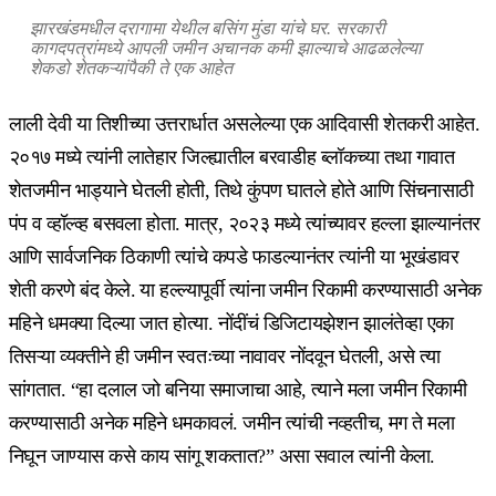
झारखंडमधील दरागामा येथील बसिंग मुंडा यांचे घर. सरकारी
कागदपत्रांमध्ये आपली जमीन अचानक कमी झाल्याचे आढळलेल्या
शेकडो शेतकऱ्यांपैकी ते एक आहेत
लाली देवी या तिशीच्या उत्तरार्धात असलेल्या एक आदिवासी शेतकरी आहेत.
२०१७ मध्ये त्यांनी लातेहार जिल्ह्यातील बरवाडीह ब्लॉकच्या तथा गावात
शेतजमीन भाड्याने घेतली होती, तिथे कुंपण घातले होते आणि सिंचनासाठी
पंप व व्हॉल्व्ह बसवला होता. मात्र, २०२३ मध्ये त्यांच्यावर हल्ला झाल्यानंतर
आणि सार्वजनिक ठिकाणी त्यांचे कपडे फाडल्यानंतर त्यांनी या भूखंडावर
शेती करणे बंद केले. या हल्ल्यापूर्वी त्यांना जमीन रिकामी करण्यासाठी अनेक
महिने धमक्या दिल्या जात होत्या. नोंदींचं डिजिटायझेशन झालंतेव्हा एका
तिसऱ्या व्यक्तीने ही जमीन स्वतःच्या नावावर नोंदवून घेतली, असे त्या
सांगतात. “हा दलाल जो बनिया समाजाचा आहे, त्याने मला जमीन रिकामी
करण्यासाठी अनेक महिने धमकावलं. जमीन त्यांची नव्हतीच, मग ते मला
निघून जाण्यास कसे काय सांगू शकतात?” असा सवाल त्यांनी केला.