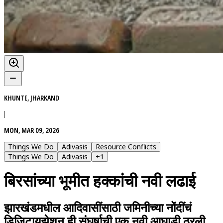
KHUNTI, JHARKAND
|
MON, MAR 09, 2026
Things We Do
Adivasis
Resource Conflicts
Things We Do
Adivasis
+
1
बिरसांच्या भूमीत हक्कांची नवी लढाई
झारखंडमधील आदिवासींसाठी जमिनीच्या नोंदींचं
डिजिटायझेशन ही संघर्षाची एक नवी आघाडी ठरली