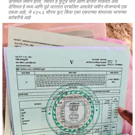
डेसिमल जमीन होती, ज्यावर हे कुटुंब भात आणि बाजरी पिकवत असे.
डेसिमल हे मध्य आणि पूर्व भारतात प्रचलित असलेले जमीन मोजण्याचे एक
एकक आहे, जे ४३५.६ चौरस फूट किंवा एका एकराच्या शंभराव्या भागाच्या
बरोबरीचे आहे