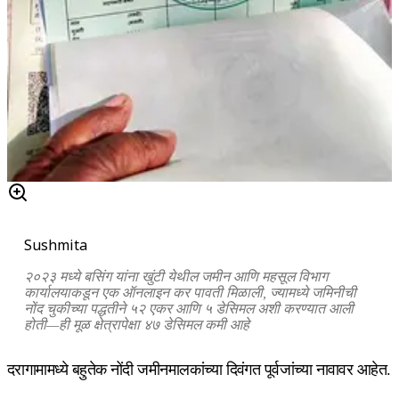
Sushmita
२०२३ मध्ये बसिंग यांना खुंटी येथील जमीन आणि महसूल विभाग
कार्यालयाकडून एक ऑनलाइन कर पावती मिळाली, ज्यामध्ये जमिनीची
नोंद चुकीच्या पद्धतीने ५२ एकर आणि ५ डेसिमल अशी करण्यात आली
होती—ही मूळ क्षेत्रापेक्षा ४७ डेसिमल कमी आहे
दरागामामध्ये बहुतेक नोंदी जमीनमालकांच्या दिवंगत पूर्वजांच्या नावावर आहेत.