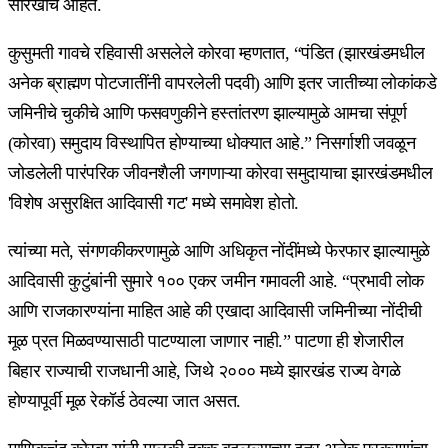
सारखीच आहेत.
कुसुमती गावचे रहिवासी असलेले कोरवा म्हणतात, “पंडित (झारखंडमधील
अनेक ब्राह्मण पोटजातींनी वापरलेली पदवी) आणि इतर जातीच्या लोकांकडे
जमिनीचे चुकीचे आणि फसवणुकीने हस्तांतरण झाल्यामुळे आमचा संपूर्ण
(कोरवा) समुदाय विस्थापित होण्याच्या धोक्यात आहे.” निसर्गाशी जवळून
जोडलेली पारंपरिक जीवनशैली जगणाऱ्या कोरवा समुदायाचा झारखंडमधील
'विशेष असुरक्षित आदिवासी गट' मध्ये समावेश होतो.
त्यांच्या मते, संगणकीकरणामुळे आणि अधिकृत नोंदींमध्ये फेरफार झाल्यामुळे
आदिवासी कुटुंबांनी सुमारे १०० एकर जमीन गमावली आहे. “प्रभावी लोक
आणि राजकारण्यांना माहित आहे की एखादा आदिवासी जमिनीच्या नोंदीची
मूळ प्रत मिळवण्यासाठी पाटण्याला जाणार नाही.” पाटणा ही शेजारील
बिहार राज्याची राजधानी आहे, जिथे २००० मध्ये झारखंड राज्य वेगळे
होण्यापूर्वी मूळ रेकॉर्ड ठेवल्या जात असत.