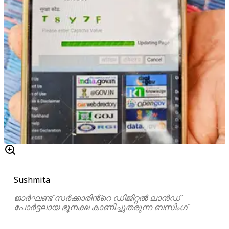
Sushmita
ജാർഘണ്ട് സർക്കാരിൻ്റെ ഡിജിറ്റൽ ലാൻഡ്
പോർട്ടലായ ഭൂനക്ഷ കാണിച്ചുതരുന്ന ബസിംഗ്