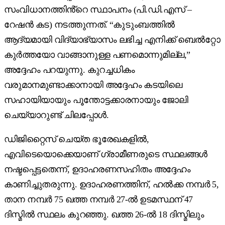
സംവിധാനത്തിൻ്റെ സ്ഥാപനം (പി.ഡി.എസ് –
റേഷൻ കട) നടത്തുന്നത്. “കുടുംബത്തിൽ
ആദ്യമായി വിദ്യാഭ്യാസം ലഭിച്ച എനിക്ക് ബെൽറ്റോ
കുർത്തയോ വാങ്ങാനുള്ള പണമൊന്നുമില്ല,”
അദ്ദേഹം പറയുന്നു. കുറച്ചധികം
വരുമാനമുണ്ടാക്കാനായി അദ്ദേഹം കടയിലെ
സഹായിയായും പൂന്തോട്ടക്കാരനായും ജോലി
ചെയ്യാറുണ്ട് ചിലപ്പോൾ.
ഡിജിറ്റൈസ് ചെയ്ത ഭൂരേഖകളിൽ,
എവിടെയൊക്കെയാണ് ഗ്രാമീണരുടെ സ്ഥലങ്ങൾ
നഷ്ടപ്പെട്ടതെന്ന്, ഉദാഹരണസഹിതം അദ്ദേഹം
കാണിച്ചുതരുന്നു. ഉദാഹരണത്തിന്, ഹൽക്ക നമ്പർ 5,
താന നമ്പർ 75 ഖത്ത നമ്പർ 27-ൽ ഉടമസ്ഥന് 47
ദിസ്മിൽ സ്ഥലം കുറഞ്ഞു. ഖത്ത 26-ൽ 18 ദിസ്മിലും