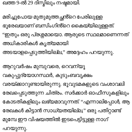
ഖത്ത 9-ൽ 29 ദിസ്മിലും നഷ്ടമായി.
മരിച്ചുപോയ മുതുമുത്തച്ഛൻ്റെ പേരിലുള്ള
ഭൂരേഖയാണ് ബസിംഗിൻ്റെ കൈയ്യിലുള്ളത്.
“ഇതും ഒരു പ്രശ്നമായൊ. ആരുടെ സ്ഥലമാണെന്നത്
അധികാരികൾ കൃത്യമായി
അടയാളപ്പെടുത്തിയില്ല,” അദ്ദേഹം പറയുന്നു.
ആറുവർഷം മുമ്പുവരെ, റെവന്യൂ
വകുപ്പുദ്യോഗസ്ഥർ, കുടുംബവൃക്ഷം
വരയ്ക്കാറുണ്ടായിരുന്നു. ഭൂവുടമകളുടെ വംശാവലി
രേഖപ്പെടുത്തുന്ന ചിത്രം. സർക്കാർ ഓഫീസുകളിലും
കോടതികളിലും ലഭ്യമാവുന്നത്. “എന്നാലിപ്പോൾ, ആ
രേഖകൾ കിട്ടാൻ സാധ്യതയില്ല,” ഒരു പതിറ്റാണ്ട്
മുമ്പേ ഈ വിഷയത്തിൽ ഇടപെട്ടിട്ടുള്ള നാഗ്
പറയുന്നു.