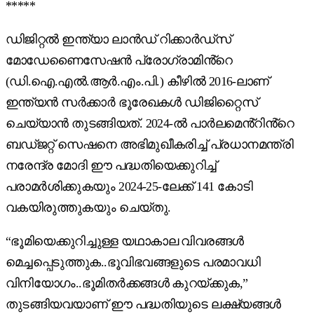
*****
ഡിജിറ്റൽ ഇന്ത്യാ ലാൻഡ് റിക്കാർഡ്സ്
മോഡേണൈസേഷൻ പ്രോഗ്രാമിൻ്റെ
(ഡി.ഐ.എൽ.ആർ.എം.പി.) കീഴിൽ 2016-ലാണ്
ഇന്ത്യൻ സർക്കാർ ഭൂരേഖകൾ ഡിജിറ്റൈസ്
ചെയ്യാൻ തുടങ്ങിയത്. 2024-ൽ പാർലമെൻ്റിൻ്റെ
ബഡ്ജറ്റ് സെഷനെ അഭിമുഖീകരിച്ച് പ്രധാനമന്ത്രി
നരേന്ദ്ര മോദി ഈ പദ്ധതിയെക്കുറിച്ച്
പരാമർശിക്കുകയും 2024-25-ലേക്ക് 141 കോടി
വകയിരുത്തുകയും ചെയ്തു.
“ഭൂമിയെക്കുറിച്ചുള്ള യഥാകാല വിവരങ്ങൾ
മെച്ചപ്പെടുത്തുക..ഭൂവിഭവങ്ങളുടെ പരമാവധി
വിനിയോഗം..ഭൂമിതർക്കങ്ങൾ കുറയ്ക്കുക,”
തുടങ്ങിയവയാണ് ഈ പദ്ധതിയുടെ ലക്ഷ്യങ്ങൾ