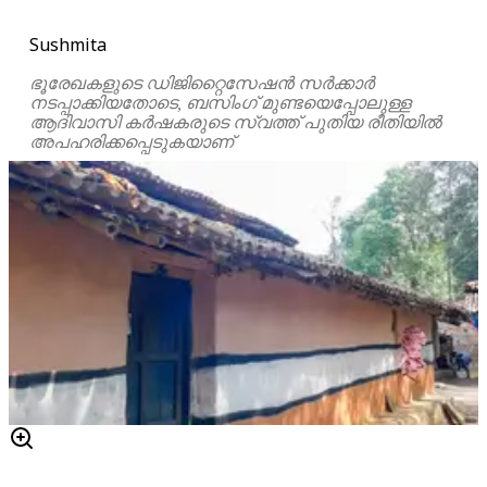
Sushmita
ഭൂരേഖകളുടെ ഡിജിറ്റൈസേഷൻ സർക്കാർ
നടപ്പാക്കിയതോടെ, ബസിംഗ് മുണ്ടയെപ്പോലുള്ള
ആദിവാസി കർഷകരുടെ സ്വത്ത് പുതിയ രീതിയിൽ
അപഹരിക്കപ്പെടുകയാണ്