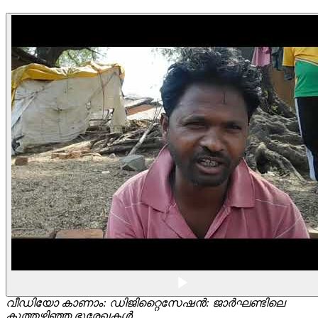
വീഡിയോ കാണാം: ഡിജിറ്റൈസേഷൻ: ജാർഘണ്ടിലെ
കുത്തഴിഞ്ഞ ഭൂരേഖകൾ