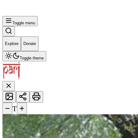
Toggle menu
Explore
Donate
Toggle theme
−
+
T