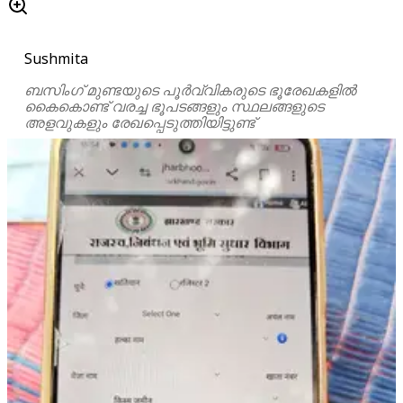
Sushmita
ബസിംഗ് മുണ്ടയുടെ പൂർവ്വികരുടെ ഭൂരേഖകളിൽ
കൈകൊണ്ട് വരച്ച ഭൂപടങ്ങളും സ്ഥലങ്ങളുടെ
അളവുകളും രേഖപ്പെടുത്തിയിട്ടുണ്ട്