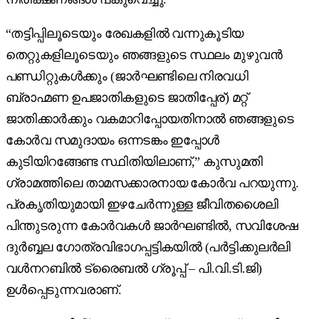
“തട്ടിപ്പിലൂടെയും രേഖകളിൽ വന്നുകൂടിയ
തെറ്റുകളിലൂടെയും ഞങ്ങളുടെ സ്ഥലം മുഴുവൻ
പണ്ഡിറ്റുകൾക്കും (ജാർഘണ്ടിലെ നിരവധി
ബ്രാഹ്മണ ഉപജാതികളുടെ ജാതിപ്പേര്) മറ്റ്
ജാതിക്കാർക്കും വകമാറിപ്പോയതിനാൽ ഞങ്ങളുടെ
കോർവ സമുദായം ഒന്നടങ്കം ഇപ്പോൾ
കുടിയിറങ്ങേണ്ട സ്ഥിതിയിലാണ്,” കുസുമതി
ഗ്രാമത്തിലെ താമസക്കാരനായ കോർവ പറയുന്നു.
പ്രകൃതിയുമായി ഇഴചേർന്നുള്ള ജീവിതശൈലി
പിന്തുടരുന്ന കോർവകൾ ജാർഘണ്ടിൽ, സവിശേഷ
ദുർബ്ബല ഗോത്രവിഭാഗപ്പട്ടികയിൽ (പർട്ടിക്കുലർലി
വൾനറബിൽ ട്രൈബൽ ഗ്രൂപ്പ് – പി.വി.ടി.ജി)
ഉൾപ്പെടുന്നവരാണ്.