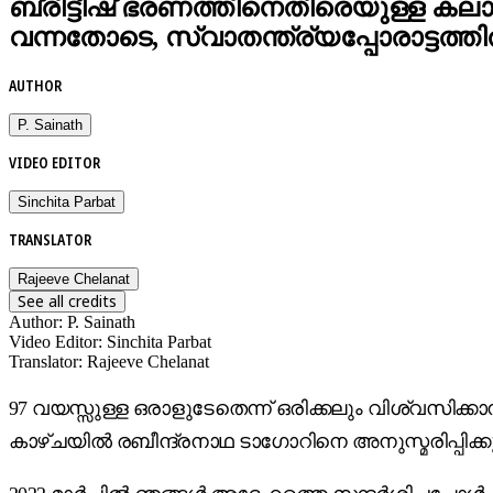
ബ്രിട്ടീഷ് ഭരണത്തിനെതിരെയുള്ള കലാപത
വന്നതോടെ, സ്വാതന്ത്ര്യപ്പോരാട്ടത്ത
AUTHOR
P. Sainath
VIDEO EDITOR
Sinchita Parbat
TRANSLATOR
Rajeeve Chelanat
See all credits
Author
:
P. Sainath
Video Editor
:
Sinchita Parbat
Translator
:
Rajeeve Chelanat
97 വയസ്സുള്ള ഒരാളുടേതെന്ന് ഒരിക്കലും വിശ്വസിക
കാഴ്ചയിൽ രബീന്ദ്രനാഥ ടാഗോറിനെ അനുസ്മരിപ്പിക്കു