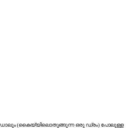
 മഡോലും (കൈയ്യിലൊതുങ്ങുന്ന ഒരു ഡ്രം) പോലുള്ള