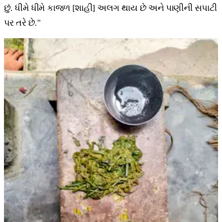
છું. ધીમે ધીમે કાજળ [શાહી] અલગ થાય છે અને પાણીની સપાટી
પર તરે છે."