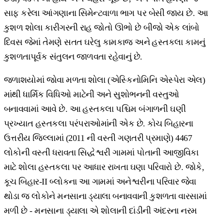
સાફ કરેલા આંગણાના સિમેન્ટવાળા ભાગ પર બેસી જાય છે. આ
કુશળ શોલા કારીગરની રાહ જોતો ઊભો છે બીજો એક લાંબો
દિવસ જેમાં તેમણે સતત ઘરેલુ કામકાજ અને હસ્તકલા કામનું
કુશળતાપૂર્વક સંતુલન જાળવતા રહેવાનું છે.
જળાશયોમાં જોવા મળતા શોલા (એસ્કિનોમિનિ એસ્પેરા એલ)
માંથી ધાર્મિક વિધિઓ માટેની અને સુશોભનની વસ્તુઓ
બનાવવામાં આવે છે. આ હસ્તકલા પશ્ચિમ બંગાળની ઘણી
પ્રખ્યાત હસ્તકલા પરંપરાઓમાંની એક છે. કોચ બિહારના
ઉત્તરીય જિલ્લામાં (2011 ની વસ્તી ગણતરી પ્રમાણે) 4467
લોકોની વસ્તી ધરાવતા સિદ્ધેશ્વરી ગામમાં પોતાની આજીવિકા
માટે શોલા હસ્તકલા પર આધાર રાખતા ઘણા પરિવારો છે. જોકે,
કૂચ બિહાર-II બ્લોકના આ ગામમાં અનેશ્વરીના પરિવાર જેવા
થોડા જ લોકોને મનસાના ડ્યાલા બનાવવાની કુશળતા વારસામાં
મળી છે - મનસાના ડ્યાલા એ શોલાની દાંડીની અંદરના નરમ