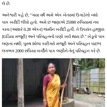
લે છે.
અનેશ્વરી કહે છે, "ગયા વર્ષે અમે એક ખેતરમાં ઉગાડેલો બધો
પાક ખરીદી લીધો હતો. અમે છ જણાએ 25000 રુપિયામાં નવ
કાતા [આશરે 0.28 એકર] જમીન ખરીદી હતી. તે ઉપરાંત હાજીરા
[દાડિયા મજૂરી] અને પરિવહનનો ઘણો ખર્ચ થાય છે." ખેડૂતો પાક
લણતા નથી; પુરુષ શોલા કારીગરો મજૂરી અને પરિવહન પાછળ
લગભગ 2000 રુપિયા ખર્ચીને પાક લણીને તેનું પરિવહન કરે છે.