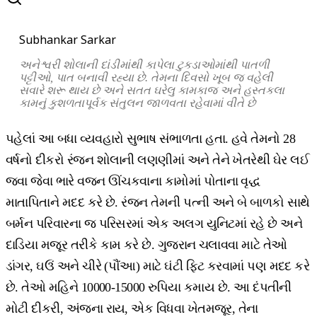
Subhankar Sarkar
અનેશ્વરી
શોલાની
દાંડીમાંથી
કાપેલા
ટુકડાઓમાંથી
પાતળી
પટ્ટીઓ
,
પાત
બનાવી
રહ્યા
છે
.
તેમના
દિવસો
ખૂબ
જ
વહેલી
સવારે
શરૂ
થાય
છે
અને
સતત
ઘરેલુ
કામકાજ
અને
હસ્તકલા
કામનું
કુશળતાપૂર્વક
સંતુલન
જાળવતા
રહેવામાં
વીતે
છે
પહેલાં આ બધા વ્યવહારો સુભાષ સંભાળતા હતા. હવે તેમનો 28
વર્ષનો દીકરો રંજન શોલાની લણણીમાં અને તેને ખેતરેથી ઘેર લઈ
જવા જેવા ભારે વજન ઊંચકવાના કામોમાં પોતાના વૃદ્ધ
માતાપિતાને મદદ કરે છે. રંજન તેમની પત્ની અને બે બાળકો સાથે
બર્મન પરિવારના જ પરિસરમાં એક અલગ યુનિટમાં રહે છે અને
દાડિયા મજૂર તરીકે કામ કરે છે. ગુજરાન ચલાવવા માટે તેઓ
ડાંગર, ઘઉં અને ચીરે (પૌંઆ) માટે ઘંટી ફિટ કરવામાં પણ મદદ કરે
છે. તેઓ મહિને 10000-15000 રુપિયા કમાય છે. આ દંપતીની
મોટી દીકરી, અંજના રાય, એક વિધવા ખેતમજૂર, તેના