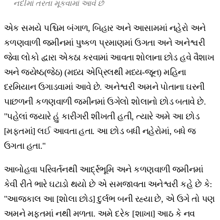
નદીમાં
તરતા
મૂકવામાં
આવે
છે
એક સમયે પશ્ચિમ બંગાળ, બિહાર અને આસામમાં નહેરો અને
કળણવાળી જમીનમાં પુષ્કળ પ્રમાણમાં ઉગતા અને અનેશ્વરી
જેવા લોકો દ્વારા એકઠા કરવામાં આવતા શોલાના છોડ હવે વૈશાખ
અને જ્યેષ્ઠ(જેઠ) (મધ્ય એપ્રિલથી મધ્ય-જૂન) મહિના
દરમિયાન ઉગાડવામાં આવે છે. અનેશ્વરી અમને પોતાના ઘરની
પાછળની કળણવાળી જમીનમાં ઉગેલો શોલાનો છોડ બતાવે છે.
"પહેલાં જ્યારે હું કારીગરી શીખતી હતી, ત્યારે અમે આ છોડ
[મફતમાં] લઈ આવતા હતા. આ છોડ બધી નહેરોમાં, બધે જ
ઉગતા હતા."
આબોહવા પરિવર્તનથી આર્દ્રભૂમિ અને કળણવાળી જમીનમાં
કેવી રીતે ભારે ઘટાડો થયો છે એ સમજાવતા અનેશ્વરી કહે છે કે:
"આજકાલ આ [શોલા છોડ] દુર્લભ બની રહ્યા છે, એ ઉગે તો પણ
અમને મફતમાં નથી મળતા. અમે દરેક [શાખા] આઠ કે નવ