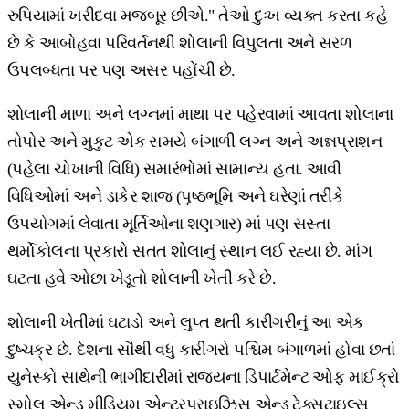
રુપિયામાં ખરીદવા મજબૂર છીએ." તેઓ દુઃખ વ્યક્ત કરતા કહે
છે કે આબોહવા પરિવર્તનથી શોલાની વિપુલતા અને સરળ
ઉપલબ્ધતા પર પણ અસર પહોંચી છે.
શોલાની માળા અને લગ્નમાં માથા પર પહેરવામાં આવતા શોલાના
તોપોર અને મુકુટ એક સમયે બંગાળી લગ્ન અને અન્નપ્રાશન
(પહેલા ચોખાની વિધિ) સમારંભોમાં સામાન્ય હતા. આવી
વિધિઓમાં અને ડાકેર શાજ (પૃષ્ઠભૂમિ અને ઘરેણાં તરીકે
ઉપયોગમાં લેવાતા મૂર્તિઓના શણગાર) માં પણ સસ્તા
થર્મોકોલના પ્રકારો સતત શોલાનું સ્થાન લઈ રહ્યા છે. માંગ
ઘટતા હવે ઓછા ખેડૂતો શોલાની ખેતી કરે છે.
શોલાની ખેતીમાં ઘટાડો અને લુપ્ત થતી કારીગરીનું આ એક
દુષ્ચક્ર છે. દેશના સૌથી વધુ કારીગરો પશ્ચિમ બંગાળમાં હોવા છતાં
યુનેસ્કો સાથેની ભાગીદારીમાં રાજ્યના ડિપાર્ટમેન્ટ ઓફ માઈક્રો
સ્મોલ એન્ડ મીડિયમ એન્ટરપ્રાઇઝિસ એન્ડ ટેક્સટાઇલ્સ