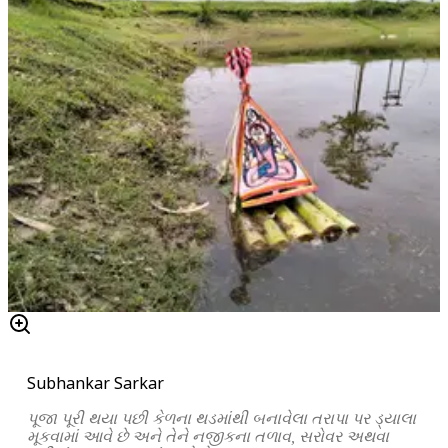
Subhankar Sarkar
પૂજા
પૂરી
થયા
પછી
કેળના
થડમાંથી
બનાવેલા
તરાપા
પર
ડ્યાલા
મૂકવામાં
આવે
છે
અને
તેને
નજીકના
તળાવ
,
સરોવર
અથવા