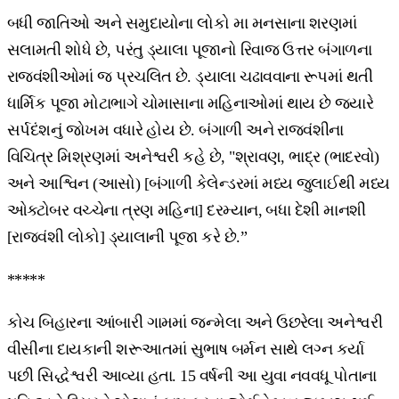
બધી જાતિઓ અને સમુદાયોના લોકો મા મનસાના શરણમાં
સલામતી શોધે છે, પરંતુ ડ્યાલા પૂજાનો રિવાજ ઉત્તર બંગાળના
રાજવંશીઓમાં જ પ્રચલિત છે. ડ્યાલા ચઢાવવાના રૂપમાં થતી
ધાર્મિક પૂજા મોટાભાગે ચોમાસાના મહિનાઓમાં થાય છે જ્યારે
સર્પદંશનું જોખમ વધારે હોય છે. બંગાળી અને રાજવંશીના
વિચિત્ર મિશ્રણમાં અનેશ્વરી કહે છે, "શ્રાવણ, ભાદ્ર (ભાદરવો)
અને આશ્વિન (આસો) [બંગાળી કેલેન્ડરમાં મધ્ય જુલાઈથી મધ્ય
ઓક્ટોબર વચ્ચેના ત્રણ મહિના] દરમ્યાન, બધા દેશી માનશી
[રાજવંશી લોકો] ડ્યાલાની પૂજા કરે છે.”
*****
કોચ બિહારના આંબારી ગામમાં જન્મેલા અને ઉછરેલા અનેશ્વરી
વીસીના દાયકાની શરૂઆતમાં સુભાષ બર્મન સાથે લગ્ન કર્યા
પછી સિદ્ધેશ્વરી આવ્યા હતા. 15 વર્ષની આ યુવા નવવધૂ પોતાના