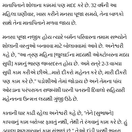
માતાપિતાને શોલાના કામમાં પણ મદદ કરે છે. 32 વર્ષની આ
મહિલા ઘણીવાર, ખાસ કરીને મનસા પૂજા સમયે, તેના બાળકો
સાથે તેના માતાપિતાને મળવા જાય છે.
મનસા પૂજા નજીક હોય ત્યારે બર્મન પરિવારના તમામ સભ્યોને
શોલાની વસ્તુઓ બનાવવા માટે બોલાવવામાં આવે છે. અનેશ્વરી
કહે છે, "આ ત્રણ મહિના [જુલાઈના મધ્યથી ઓક્ટોબરના મધ્ય
સુધી] કામનું ભારણ જબરદસ્ત હોય છે. અમે રાત્રે 2-3 વાગ્યા
સુધી કામ કરીએ છીએ...મારો દીકરો મહેનત કરે છે, મારી દીકરી
પણ કામ કરે છે." પડોશીઓ તેમાં જોડાય છે અને તેમના પાંચ
ઓરડાના પરંપરાગત રાજબંશી ઘરની પતરાની દિવાલો સહિયારી
મહેનતના ઉન્મત્ત લયથી ગુંજી ઉઠે છે.
કાતાની ધાર કાઢી રહેલા અનેશ્વરી કહે છે, "તેને [સુભાષને]
કાપવાનું કામ બરોબર ફાવતું નથી, તેથી તે રંગવાનું કામ કરે છે. હું
ડ્યાલા શણગારવાનું કામ સંભાળું છું." તેઓ દાંડી પરથી ભૂખરા