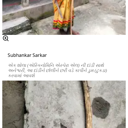
Subhankar Sarkar
એક
શોલા
(
એસ્કિનોમિનિ
એસ્પેરા
એલ
)
ની
દાંડી
સાથે
અનેશ્વરી
,
આ
દાંડીને
છોલીને
છરી
વડે
કાપીને
ડુમ
(
ટુકડા
)
કરવામાં
આવશે