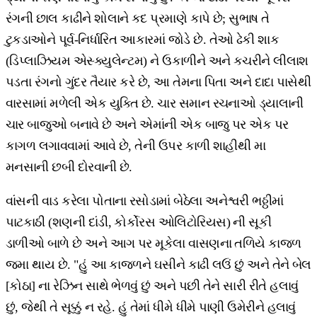
રંગની છાલ કાઢીને શોલાને કદ પ્રમાણે કાપે છે; સુભાષ તે
ટુકડાઓને પૂર્વ-નિર્ધારિત આકારમાં જોડે છે. તેઓ ઢેકી શાક
(ડિપ્લાઝિયમ એસ્ક્યુલેન્ટમ) ને ઉકાળીને અને કચરીને લીલાશ
પડતા રંગનો ગુંદર તૈયાર કરે છે, આ તેમના પિતા અને દાદા પાસેથી
વારસામાં મળેલી એક યુક્તિ છે. ચાર સમાન રચનાઓ ડ્યાલાની
ચાર બાજુઓ બનાવે છે અને એમાંની એક બાજુ પર એક પર
કાગળ લગાવવામાં આવે છે, તેની ઉપર કાળી શાહીથી મા
મનસાની છબી દોરવાની છે.
વાંસની વાડ કરેલા પોતાના રસોડામાં બેઠેલા અનેશ્વરી ભઠ્ઠીમાં
પાટકાઠી (શણની દાંડી, કોર્કોરસ ઓલિટોરિયસ) ની સૂકી
ડાળીઓ બાળે છે અને આગ પર મૂકેલા વાસણના તળિયે કાજળ
જમા થાય છે. "હું આ કાજળને ઘસીને કાઢી લઉં છું અને તેને બેલ
[કોઠા] ના રેઝિન સાથે ભેળવું છું અને પછી તેને સારી રીતે હલાવું
છું, જેથી તે સૂક્કું ન રહે. હું તેમાં ધીમે ધીમે પાણી ઉમેરીને હલાવું