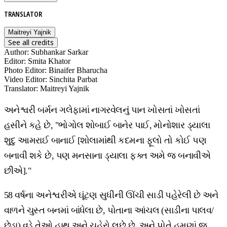
TRANSLATOR
Maitreyi Yajnik
See all credits
Author
:
Subhankar Sarkar
Editor
:
Smita Khator
Photo Editor
:
Binaifer Bharucha
Video Editor
:
Sinchita Parbat
Translator
:
Maitreyi Yajnik
અનેશ્વરી બર્મન ગલેફામાં નાગરવેલનું પાન ખોસતાં ખોસતાં
હસીને કહે છે, "ભોગોલ શોબાઈ બાનેર પાઈ, મોનોશાર ડ્યાલા
શુદુ આમરાઈ બાનાઈ [શોલામાંથી કદમના ફૂલો તો કોઈ પણ
બનાવી શકે છે, પણ મનસાના ડ્યાલા ફક્ત અમે જ બનાવીએ
છીએ]."
58 વર્ષના અનેશ્વરીએ ઘૂંટણ સુધીની ઊંચી સાડી પહેરેલી છે અને
વાળને ચુસ્ત બનમાં બાંધેલા છે, પોતાના આંચલ (સાડીના પાલવ/
છેડા) વડે તેઓ હાથ અને ચહેરો લૂછે છે, અને પોતે હમણાં જ