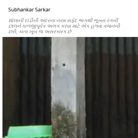
Subhankar Sarkar
શોલાની
દાંડીની
અંદરના
નરમ
સફેદ
ભાગથી
ભૂખરા
રંગની
છાલને
કાળજીપૂર્વક
અલગ
કરવા
માટે
એક
હળવા
વજનની
છરી
,
કાતા
ખૂબ
જ
અસરકારક
છે