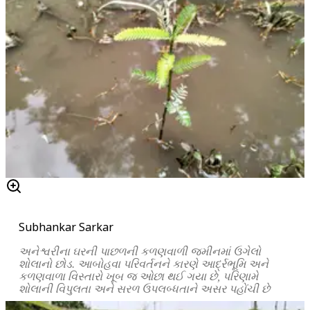
Subhankar Sarkar
અનેશ્વરીના
ઘરની
પાછળની
કળણવાળી
જમીનમાં
ઉગેલો
શોલાનો
છોડ
.
આબોહવા
પરિવર્તનને
કારણે
આર્દ્રભૂમિ
અને
કળણવાળા
વિસ્તારો
ખૂબ
જ
ઓછા
થઈ
ગયા
છે
,
પરિણામે
શોલાની
વિપુલતા
અને
સરળ
ઉપલબ્ધતાને
અસર
પહોંચી
છે