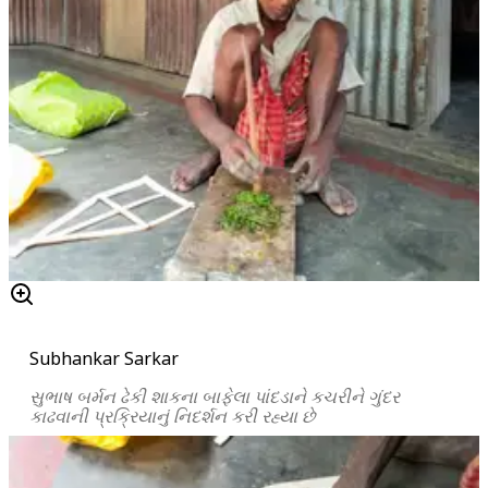
Subhankar Sarkar
સુભાષ
બર્મન
ઢેકી
શાકના
બાફેલા
પાંદડાને
કચરીને
ગુંદર
કાઢવાની
પ્રક્રિયાનું
નિદર્શન
કરી
રહ્યા
છે