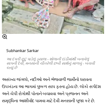
Subhankar Sarkar
આ
દંપતી
છૂટું
પાડેલું
ડ્યાલા
-
શોલાની
દાંડીમાંથી
બનાવેલું
સાપની
દેવી
,
મનસાની
ચીતરેલી
છબી
સાથેનું
માળખું
-
બતાવી
રહ્યું
છે
અસંખ્ય જંગલો, નદીઓ અને ભેજવાળી જમીનો ધરાવતા
ઉપખંડના આ ભાગમાં પુષ્કળ સાપ ફરતા હોય છે. લોકો સર્પદંશ
અને ચેપી રોગોથી પોતાને બચાવવા અને પ્રજનન અને
સમૃદ્ધિના આશીર્વાદ પામવા માટે દેવી મનસાની પૂજા કરે છે.