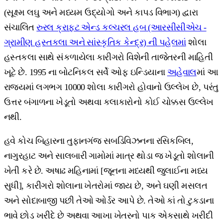
(સૂક્ષ્મ લઘુ અને મધ્યમ ઉદ્યોગો અને કાપડ વિભાગ) દ્વારા
સંચાલિત
રુરલ ક્રાફટ એન્ડ કલ્ચરલ હબ (આરસીસીએચ -
ગ્રામીણ હસ્તકલા અને સાંસ્કૃતિક કેન્દ્ર) ની પહેલમાં
શોલા
હસ્તકલા સાથે સંકળાયેલા કારીગરો વિશેની તાજેતરની માહિતી
ખૂટે છે. 1995 ના બોટનિકલ સર્વે ઓફ ઇન્ડિયાના
અહેવાલ
માં આ
રાજ્યમાં લગભગ 10000 શોલા કારીગરો હોવાનો ઉલ્લેખ છે, પરંતુ
ઉત્તર બંગાળના ખેડૂતો અથવા કલાકારોનો કોઈ ચોક્કસ ઉલ્લેખ
નથી.
હવે કોચ બિહારના તુફાનગંજ સબડિવિઝનના રસિકબિલ,
નાગુરહાટ અને સાલબારી ગામોમાં માત્ર થોડા જ ખેડૂતો શોલાની
ખેતી કરે છે. અષાઢ મહિનામાં [જૂનના મધ્યથી જુલાઈના મધ્ય
સુધી], કારીગરો શોલાના ખેતરોમાં જાય છે, અને ઘણી મસલત
અને સોદાબાજી પછી તેઓ ઓર્ડર આપે છે. તેઓ કાં તો ટુકડાના
ભાવે છોડ ખરીદે છે અથવા આખા ખેતરનો પાક એકસાથે ખરીદી