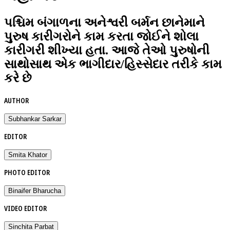
પશ્ચિમ બંગાળના અનેશ્વરી બર્મન છાનેમાને
પુરુષ કારીગરોને કામ કરતા જોઈને શોલા
કારીગરી શીખ્યા હતા. આજે તેઓ પુરુષોની
સાથોસાથ એક ભાગીદાર/હિસ્સેદાર તરીકે કામ
કરે છે
AUTHOR
Subhankar Sarkar
EDITOR
Smita Khator
PHOTO EDITOR
Binaifer Bharucha
VIDEO EDITOR
Sinchita Parbat