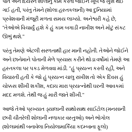
પતિ અને દિયરને શોલાનું કામ કરતા જોઈને ખૂબ જ ખુશ થઈ
ગઈ હતી, પરંતુ તેમને (શોલા હસ્તકલાની) આ દુનિયામાં
પ્રવેશવાની મંજૂરી મળતા સમય લાગ્યો. અનેશ્વરી કહે છે,
"તેઓએ વિચાર્યું હશે કે હું કામ બગાડી નાખીશ અને મોટું સંકટ
ઊભું થશે."
પરંતુ તેમણે એટલી સરળતાથી હાર માની નહોતી. તેઓને જોઈને
અને છાનેમાને પોતાની મેળે પ્રયાસ કરીને થોડા વર્ષોમાં તેમણે આ
હસ્તકલા પર પકડ મેળવવા માંડી. "હું પ્રયત્ન કરતી રહી, અને
વિચારતી હતી કે જો હું પ્રયત્ન ચાલુ રાખીશ તો એક દિવસ હું
ચોક્કસ શીખી શકીશ, કદાચ મારા પ્રયત્નોથી ઘરની આવકમાં
મદદ મળશે. તેથી જ હું મારી જાતે શીખી."
આજે તેઓ પ્રખ્યાત ડ્યાલાની સાથોસાથ સાઈટોલ (મનસાની
છબી ચીતરેલી શોલાની નળાકાર વસ્તુઓ) અને ભોગોલ
(શોલામાંથી બનાવેલા નિયોલામાર્કિયા કદમ્બાના ફૂલો)