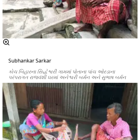
Subhankar Sarkar
કોચ બિહારના
સિદ્ધેશ્વરી
ગામમાં
પોતાના
પાંચ
ઓરડાના
પરંપરાગત
રાજવંશી
ઘરમાં
અનેશ્વરી
બર્મન
અને
સુભાષ
બર્મન