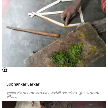
Subhankar Sarkar
સુભાષ
તેમના
પિતા
અને
દાદા
પાસેથી
આ
જૈવિક
ગુંદર
બનાવતા
શીખ્યા