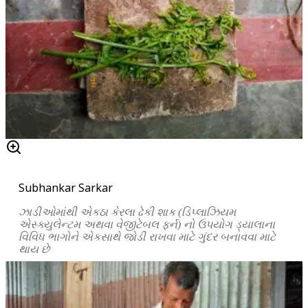
Subhankar Sarkar
ઝાડીઓમાંથી
એકઠા
કેરલા
ઢેકી
શાક
(
ડિપ્લાઝિયમ
એસ્ક્યુલેન્ટમ
અથવા
વેજીટેબલ
ફર્ન
)
નો
ઉપયોગ
ડ્યાલાના
વિવિધ
ભાગોને
એકસાથે
જોડી
રાખવા
માટે
ગુંદર
બનાવવા
માટે
થાય
છે