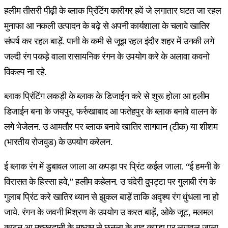
हलीम तीसरी पीढ़ी के ब्लाक प्रिंटिंग कारीगर हवें जे लगातार घटत जा रहल
मुनाफा आ नकली उत्पादन के बढ़े से अपनी कार्यशाला के चलावे खातिर
संघर्ष कर रहल बाड़ें. पानी के कमी से जूझ रहल इंदौर शहर में उनकी लगे
जल्दी रंग पकड़े वाला रासायनिक रंगन के उपयोग करे के अलावा कवनो
विकल्प ना रहे.
ब्लाक प्रिंटिंग लकड़ी के ब्लाक के डिजाईन करे से शुरू होला आ हलीम
डिजाईन बना के जयपुर, फर्रुखाबाद आ फतेहपुर के ब्लाक बनावे वालन के
लगे भेजेलन. उ आमतौर पर ब्लाक बनावे खातिर सागवान (टीक) या शीशम
(भारतीय रोजवुड) के उपयोग करेलन.
ई ब्लाक रंग में डुबावल जाला आ कपड़ा पर प्रिंट कईल जाला. “ई हमनी के
विरासत के हिस्सा हवे,” हलीम कहेलन. उ चंदेरी दुपट्टा पर गुलाबी रंग के
गुलाब प्रिंट करे खातिर ध्यान से झुकल बाड़ें ताकि अदृश्य रंग धुंधला ना हो
जाये. रंगन के जवनी मिश्रण के उपयोग उ करत बाड़ें, ओके जूट, मलमल
काटन आ मच्छरदानी के माध्यम से छनला के बाद कपड़ा पर लगावल जाला.