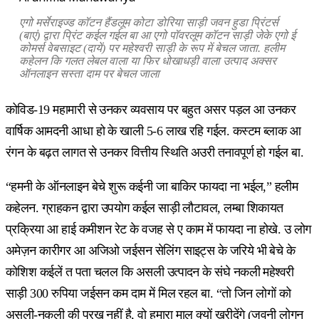
एगो मर्सेराइज्ड कॉटन हैंडलूम कोटा डोरिया साड़ी जवन हुडा प्रिंटर्स
(बाएं) द्वारा प्रिंट कईल गईल बा आ एगो पॉवरलूम कॉटन साड़ी जेके एगो ई
कोमर्स वेबसाइट (दायें) पर महेश्वरी साड़ी के रूप में बेचल जाता. हलीम
कहेलन कि गलत लेबल वाला या फिर धोखाधड़ी वाला उत्पाद अक्सर
ऑनलाइन सस्ता दाम पर बेचल जाला
कोविड-19 महामारी से उनकर व्यवसाय पर बहुत असर पड़ल आ उनकर
वार्षिक आमदनी आधा हो के खाली 5-6 लाख रहि गईल. कस्टम ब्लाक आ
रंगन के बढ़त लागत से उनकर वित्तीय स्थिति अउरी तनावपूर्ण हो गईल बा.
“हमनी के ऑनलाइन बेचे शुरू कईनी जा बाकिर फायदा ना भईल,” हलीम
कहेलन. ग्राहकन द्वारा उपयोग कईल साड़ी लौटावल, लम्बा शिकायत
प्रक्रिया आ हाई कमीशन रेट के वजह से ए काम में फायदा ना होखे. उ लोग
अमेज़न कारीगर आ अजिओ जईसन सेलिंग साइट्स के जरिये भी बेचे के
कोशिश कईलें त पता चलल कि असली उत्पादन के संघे नकली महेश्वरी
साड़ी 300 रुपिया जईसन कम दाम में मिल रहल बा. “तो जिन लोगों को
असली-नकली की परख नहीं है, वो हमारा माल क्यों खरीदेंगे (जवनी लोगन