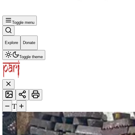
Toggle menu
Explore
Donate
Toggle theme
−
+
T