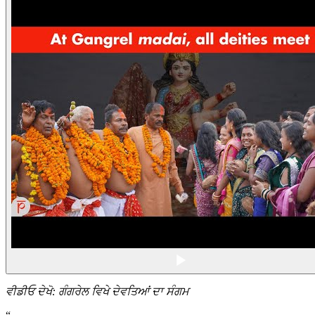
ਵੀਡੀਓ ਦੇਖੋ: ਗੰਗਰੇਲ ਵਿਖੇ ਦੇਵਤਿਆਂ ਦਾ ਸੰਗਮ