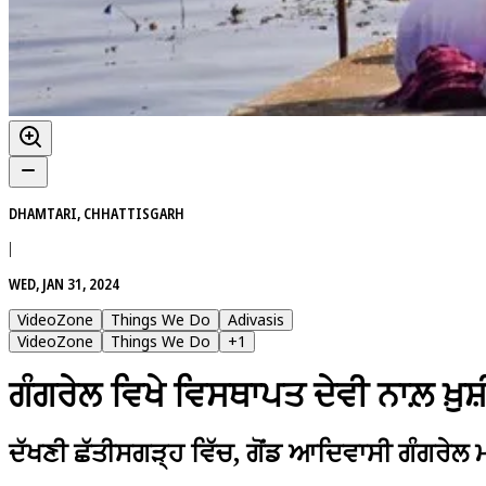
DHAMTARI, CHHATTISGARH
|
WED, JAN 31, 2024
VideoZone
Things We Do
Adivasis
VideoZone
Things We Do
+
1
ਗੰਗਰੇਲ ਵਿਖੇ ਵਿਸਥਾਪਤ ਦੇਵੀ ਨਾਲ਼ ਖ਼ੁ
ਦੱਖਣੀ ਛੱਤੀਸਗੜ੍ਹ ਵਿੱਚ, ਗੋਂਡ ਆਦਿਵਾਸੀ ਗੰਗਰੇਲ ਮਦ