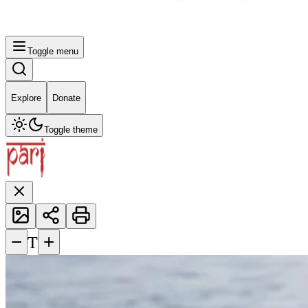
Toggle menu
Explore
Donate
Toggle theme
−
+
T