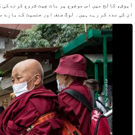
آیوش، کالج میں اس موضوع پر بات چیت شروع کرنے کی ک
ان کی مدد کر رہے ہیں۔ لوگ صنف اور جنسیت کے بارے م