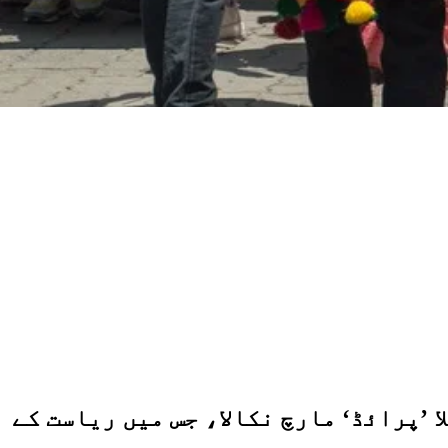
 ’پرائڈ‘ مارچ نکالا، جس میں ریاست کے