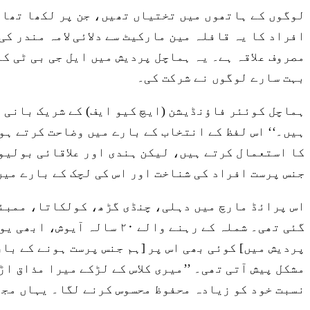
لوگوں کے ہاتھوں میں تختیاں تھیں، جن پر لکھا تھا
افراد کا یہ قافلہ مین مارکیٹ سے دلائی لامہ مندر ک
مصروف علاقہ ہے۔ یہ ہماچل پردیش میں ایل جی بی ٹی ک
بہت سارے لوگوں نے شرکت کی۔
ہماچل کوئئر فاؤنڈیشن (ایچ کیو ایف) کے شریک بانی ا
کا استعمال کرتے ہیں، لیکن ہندی اور علاقائی بولیوں
جنس پرست افراد کی شناخت اور اس کی لچک کے بارے میں
گئی تھی۔ شملہ کے رہنے وا
پردیش میں] کوئی بھی اس پر [ہم جنس پرست ہونے کے با
مشکل پیش آتی تھی۔ ’’میری کلاس کے لڑکے میرا مذاق اڑ
نسبت خود کو زیادہ محفوظ محسوس کرنے لگا۔ یہاں مجھے