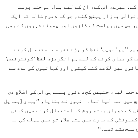
کے، میرے، اس کے، ان کے لیے ہے]۔ ہم جنس پرست
وتوالی بازار پہنچ گئے، جو کہ دھرم شالہ کا ایک
، جس میں ریاست کے گاؤوں اور چھوٹے شہروں کے بھی
، ’’ہم ’عجیب‘ لفظ کو بڑے فخر سے استعمال کرتے
د کہتے ہیں، ’’نرالا پن یا عجیب کو بیان کرنے کے لیے ہم انگریزی لفظ ’کوئئرنیس‘
انوں میں لکھے گئے گیتوں اور کہانیوں کی مدد سے
، چنڈی گڑھ، کولکاتا، ممبئی، اور ہماچل پردیش کے چھوٹے شہروں سے ۳۰۰ افراد نے حصہ لیا، جنہیں کچھ دنوں پہلے ہی اس کی اطلاع دی
س پرائڈ مارچ میں حصہ لیا تھا۔ انہوں نے بتایا، ’’یہاں [ہماچل
ئی کے دوران باتھ روم کا استعمال کرنے میں کافی
کمیونٹی کے بارے میں پتہ چلا، تو میں پہلے کی بہ
 سمجھتے تھے۔‘‘