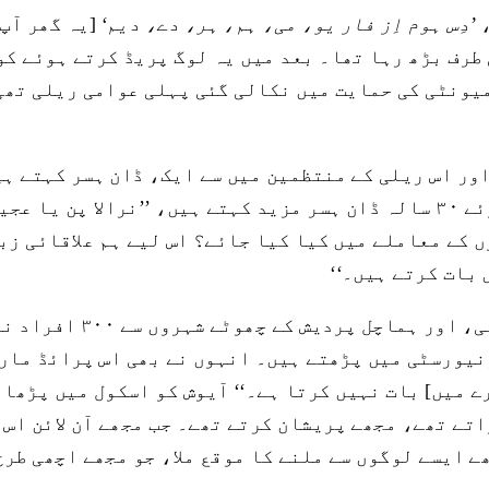
،
’دِس ہوم اِز فار یو، می، ہم، ہر، دے، دیم‘
[یہ گھر آپ 
ی طرف بڑھ رہا تھا۔ بعد میں یہ لوگ پریڈ کرتے ہوئے ک
میونٹی کی حمایت میں نکالی گئی پہلی عوامی ریلی تھی
ور اس ریلی کے منتظمین میں سے ایک، ڈان ہسر کہتے ہیں
ہیں۔‘‘ اس لفظ کے انتخاب کے بارے میں وضاحت کرتے ہوئے ۳۰ سالہ ڈان ہسر مزی
 کے معاملے میں کیا کیا جائے؟ اس لیے ہم علاقائی زب
 بات کرتے ہیں۔‘‘
اس پرائڈ مارچ میں دہلی
لے ۲۰ سالہ آیوش، ابھی یونیورسٹی میں پڑھتے ہیں۔ انہوں نے بھی ا
رے میں] بات نہیں کرتا ہے۔‘‘ آیوش کو اسکول میں پڑھا
اتے تھے، مجھے پریشان کرتے تھے۔ جب مجھے آن لائن اس 
 ایسے لوگوں سے ملنے کا موقع ملا، جو مجھے اچھی طرح