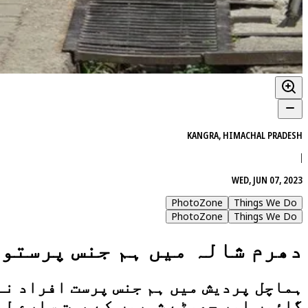
KANGRA, HIMACHAL PRADESH
|
WED, JUN 07, 2023
PhotoZone
Things We Do
PhotoZone
Things We Do
دھرم شالہ میں ہم جنس پرستوں
ہماچل پردیش میں ہم جنس پرست افراد نے 
گاؤوں اور چھوٹے شہروں کے بہت سارے لو