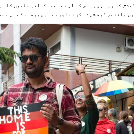
وشش کر رہے ہیں۔ اس کے لیے وہ مذاکراتی حلقوں کا اہ
یں جاننے، کچھ شیئر کرنے اور سوال پوچھنے کے لیے جم