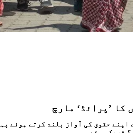
 کا ’پرائڈ‘ مارچ
اپنے حقوق کی آواز بلند کرتے ہوئے پہلا
گ شریک ہوئے