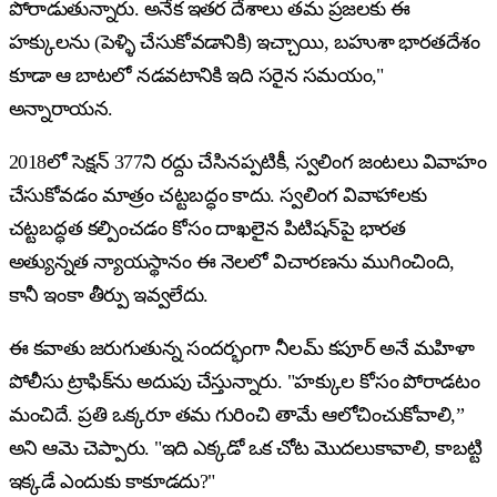
పోరాడుతున్నారు. అనేక ఇతర దేశాలు తమ ప్రజలకు ఈ
హక్కులను (పెళ్ళి చేసుకోవడానికి) ఇచ్చాయి, బహుశా భారతదేశం
కూడా ఆ బాటలో నడవటానికి ఇది సరైన సమయం,"
అన్నారాయన.
2018లో సెక్షన్ 377ని రద్దు చేసినప్పటికీ, స్వలింగ జంటలు వివాహం
చేసుకోవడం మాత్రం చట్టబద్ధం కాదు. స్వలింగ వివాహాలకు
చట్టబద్ధత కల్పించడం కోసం దాఖలైన పిటిషన్‌పై భారత
అత్యున్నత న్యాయస్థానం ఈ నెలలో విచారణను ముగించింది,
కానీ ఇంకా తీర్పు ఇవ్వలేదు.
ఈ కవాతు జరుగుతున్న సందర్భంగా నీలమ్ కపూర్ అనే మహిళా
పోలీసు ట్రాఫిక్‌ను అదుపు చేస్తున్నారు. "హక్కుల కోసం పోరాడటం
మంచిదే. ప్రతి ఒక్కరూ తమ గురించి తామే ఆలోచించుకోవాలి,”
అని ఆమె చెప్పారు. "ఇది ఎక్కడో ఒక చోట మొదలుకావాలి, కాబట్టి
ఇక్కడే ఎందుకు కాకూడదు?"