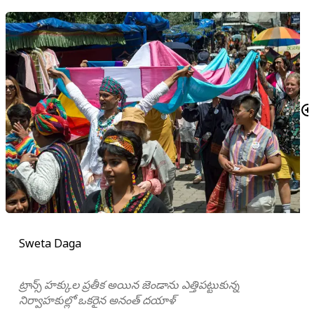
Sweta Daga
ట్రాన్స్ హక్కుల ప్రతీక అయిన జెండాను ఎత్తిపట్టుకున్న
నిర్వాహకుల్లో ఒకరైన అనంత్ దయాళ్