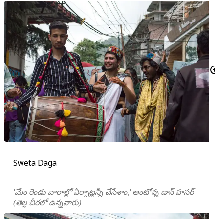
Sweta Daga
'మేం రెండు వారాల్లో ఏర్పాట్లన్నీ చేసేశాం,' అంటోన్న డాన్ హసర్
(తెల్ల చీరలో ఉన్నవారు)