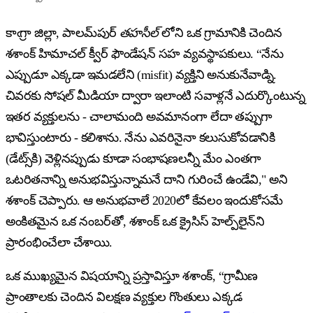
కాఁగ్రా జిల్లా, పాలమ్‌పుర్
తహసీల్
లోని ఒక గ్రామానికి చెందిన
శశాంక్ హిమాచల్ క్వీర్ ఫౌండేషన్ సహ వ్యవస్థాపకులు. “నేను
ఎప్పుడూ ఎక్కడా ఇమడలేని (misfit) వ్యక్తిని అనుకునేవాడ్ని.
చివరకు సోషల్ మీడియా ద్వారా ఇలాంటి సవాళ్లనే ఎదుర్కొంటున్న
ఇతర వ్యక్తులను - చాలామంది అవమానంగా లేదా తప్పుగా
భావిస్తుంటారు - కలిశాను. నేను ఎవరినైనా కలుసుకోవడానికి
(డేట్స్‌కి) వెళ్లినప్పుడు కూడా సంభాషణలన్నీ మేం ఎంతగా
ఒటరితనాన్ని అనుభవిస్తున్నామనే దాని గురించే ఉండేవి," అని
శశాంక్ చెప్పారు. ఆ అనుభవాలే 2020లో కేవలం ఇందుకోసమే
అంకితమైన ఒక నంబర్‌తో, శశాంక్ ఒక క్రైసిస్ హెల్ప్‌లైన్‌ని
ప్రారంభించేలా చేశాయి.
ఒక ముఖ్యమైన విషయాన్ని ప్రస్తావిస్తూ శశాంక్, “గ్రామీణ
ప్రాంతాలకు చెందిన విలక్షణ వ్యక్తుల గొంతులు ఎక్కడ