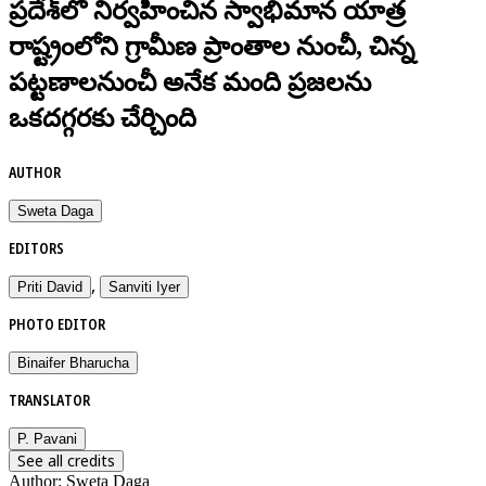
ప్రదేశ్‌లో నిర్వహించిన స్వాభిమాన యాత్ర
రాష్ట్రంలోని గ్రామీణ ప్రాంతాల నుంచీ, చిన్న
పట్టణాలనుంచీ అనేక మంది ప్రజలను
ఒకదగ్గరకు చేర్చింది
AUTHOR
Sweta Daga
EDITORS
,
Priti David
Sanviti Iyer
PHOTO EDITOR
Binaifer Bharucha
TRANSLATOR
P. Pavani
See all credits
Author
:
Sweta Daga