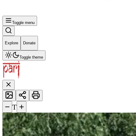
Toggle menu
Explore
Donate
Toggle theme
−
+
T