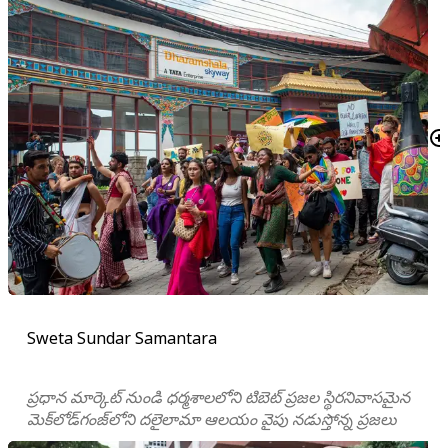
Sweta Sundar Samantara
ప్రధాన మార్కెట్ నుండి ధర్మశాలలోని టిబెట్ ప్రజల స్థిరనివాసమైన
మెక్‌లోడ్‌గంజ్‌లోని దలైలామా ఆలయం వైపు నడుస్తోన్న ప్రజలు