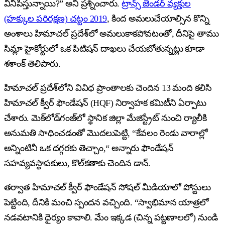
వినిపిస్తున్నాయి?” అని ప్రశ్నించారు.
ట్రాన్స్ జెండర్ వ్యక్తుల
(హక్కుల పరిరక్షణ) చట్టం 2019
, కింద అమలుచేయాల్సిన కొన్ని
అంశాలు హిమాచల్ ప్రదేశ్‌లో అమలుకాకపోవటంతో, దీనిపై తాము
సిమ్లా హైకోర్టులో ఒక పిటిషన్ దాఖలు చేయబోతున్నట్లు కూడా
శశాంక్ తెలిపారు.
హిమాచల్ ప్రదేశ్‌లోని వివిధ ప్రాంతాలకు చెందిన 13 మంది కలిసి
హిమాచల్ క్వీర్ ఫౌండేషన్ (HQF) నిర్వాహక కమిటీని ఏర్పాటు
చేశారు. మెక్‌లోడ్‌గంజ్‌లో స్థానిక జిల్లా మేజిస్ట్రేట్ నుంచి ర్యాలీకి
అనుమతి సాధించడంతో మొదలుపెట్టి, “కేవలం రెండు వారాల్లో
అన్నింటినీ ఒక దగ్గరకు తెచ్చాం,“ అన్నారు ఫౌండేషన్
సహవ్యవస్థాపకులు, కొల్‌కతాకు చెందిన డాన్.
తర్వాత హిమాచల్ క్వీర్ ఫౌండేషన్ సోషల్ మీడియాలో పోస్టులు
పెట్టింది, దీనికి మంచి స్పందన వచ్చింది. “స్వాభిమాన యాత్రలో
నడవటానికి ధైర్యం కావాలి. మేం ఇక్కడ (చిన్న పట్టణాలలో) నుండి