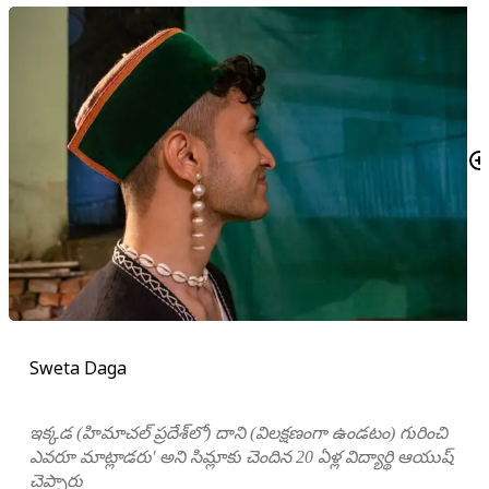
Sweta Daga
ఇక్కడ (హిమాచల్ ప్రదేశ్‌లో) దాని (విలక్షణంగా ఉండటం) గురించి
ఎవరూ మాట్లాడరు' అని సిమ్లాకు చెందిన 20 ఏళ్ల విద్యార్థి ఆయుష్
చెప్పారు