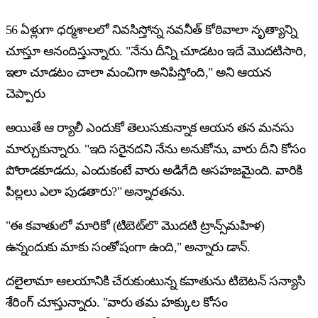
56 ఏళ్లుగా ధర్మశాలలో నివసిస్తోన్న నవనీత్ కోఠివాలా నృత్యాన్ని
చూస్తూ ఆనందిస్తున్నారు. "నేను దీన్ని చూడటం ఇదే మొదటిసారి,
ఇలా చూడటం చాలా మంచిగా అనిపిస్తోంది," అని ఆయన
చెప్పారు
అయితే ఆ ర్యాలీ ఎందుకో తెలుసుకున్నాక ఆయన తన మనసు
మార్చుకున్నారు. "ఇది సరైనదని నేను అనుకోను, వారు దీని కోసం
పోరాడకూడదు, ఎందుకంటే వారు అడిగేది అసహజమైంది. వారికి
పిల్లలు ఎలా పుడతారు?" అన్నారతను.
"ఈ కవాతులో మారికో (టిబెట్‌లొ మొదటి ట్రాన్స్‌మహిళ)
ఉన్నందుకు మాకు సంతోషంగా ఉంది," అన్నారు డాన్.
దలైలామా ఆలయానికి చేరుకుంటున్న కవాతును టిబెటన్ సన్యాసి
శేరింగ్ చూస్తున్నారు. "వారు తమ హక్కుల కోసం