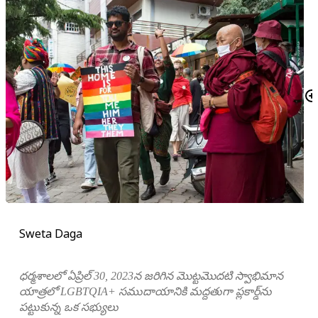
Sweta Daga
ధర్మశాలలో ఏప్రిల్ 30, 2023న జరిగిన మొట్టమొదటి స్వాభిమాన
యాత్రలో LGBTQIA+ సముదాయానికి మద్దతుగా ప్లకార్డ్‌ను
పట్టుకున్న ఒక సభ్యులు