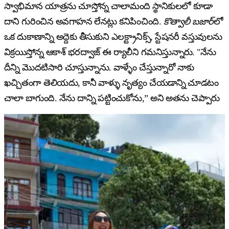
స్వాభిమాన యాత్రను చూస్తోన్న చాలామంది స్థానికులలో కూడా
దాని గురించిన అవగాహన లేనట్లు కనిపించింది.
కొత్వాలీ బజార్‌
లో
ఒక దుకాణాన్ని అద్దెకు తీసుకుని ఎలక్ట్రానిక్స్, స్టేషనరీ వస్తువులను
విక్రయిస్తోన్న ఆకాశ్ భరద్వాజ్ ఈ ర్యాలీని గమనిస్తున్నారు. "నేను
దీన్ని మొదటిసారి చూస్తున్నాను. వాళ్ళేం చేస్తున్నారో నాకు
ఖచ్చితంగా తెలియదు, కానీ వాళ్ళు నృత్యం చేయడాన్ని చూడటం
చాలా బాగుంది. నేను దాన్ని పట్టించుకోను,” అని అతను చెప్పారు