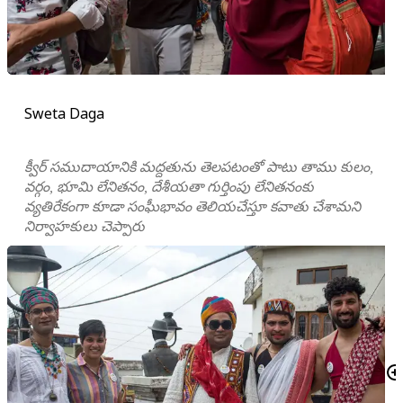
Sweta Daga
క్వీర్ సముదాయానికి మద్దతును తెలపటంతో పాటు తాము కులం,
వర్గం, భూమి లేనితనం, దేశీయతా గుర్తింపు లేనితనంకు
వ్యతిరేకంగా కూడా సంఘీభావం తెలియచేస్తూ కవాతు చేశామని
నిర్వాహకులు చెప్పారు