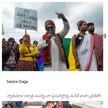
Sweta Daga
స్వాభిమాన యాత్ర సందర్భంగా ప్రసంగిస్తోన్న మనీశ్ థాపా (మైక్‌తో)