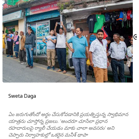
Sweta Daga
ఏం జరుగుతోందో అర్థం చేసుకోవడానికి ప్రయత్నిస్తున్న స్వాభిమాన
యాత్రను చూస్తోన్న ప్రజలు. 'అందరూ చూసేలా ప్రధాన
రహదారులపై ర్యాలీ చేయడం మాకు చాలా అవసరం' అని
చెప్పారు నిర్వాహకుల్లో ఒకరైన మనీశ్ థాపా