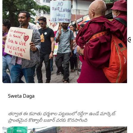
Sweta Daga
తర్వాత ఈ కవాతు ధర్మశాల పట్టణంలో రద్దీగా ఉండే మార్కెట్
ప్రాంతమైన కొత్వాలీ బజార్ వరకు కొనసాగింది