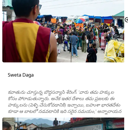
Sweta Daga
కవాతును చూస్తున్న బౌద్ధసన్యాసి శేరింగ్. 'వారు తమ హక్కుల
కోసం పోరాడుతున్నారు. అనేక ఇతర దేశాలు తమ ప్రజలకు ఈ
హక్కులను (పెళ్ళి చేసుకోవడానికి) ఇచ్చాయి, బహుశా భారతదేశం
కూడా ఆ బాటలో నడవటానికి ఇది సరైన సమయం,' అన్నారాయన