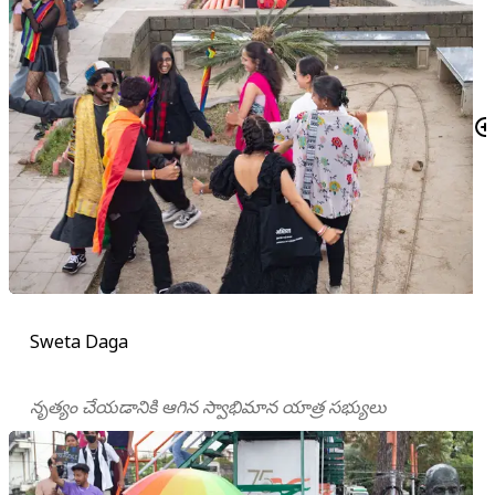
Sweta Daga
నృత్యం చేయడానికి ఆగిన స్వాభిమాన యాత్ర సభ్యులు