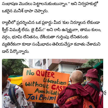
సంభాషణ మొదలు పెట్టాలనుకుంటున్నాం.” అని నిర్వహకుల్లో
ఒకరైన మనీశ్ థాపా చెప్పారు.
ర్యాలీలో ప్రదర్శించిన ఒక ప్లకార్డు మీద 'కుల నిర్మూలన లేకుండా
క్వీర్ విముక్తి లేదు. జై భీమ్!’ అని రాసి ఉన్నట్టుగా, తాము కులం,
వర్గం, భూమి లేనితనం, దేశీయతా గుర్తింపు లేనితనంకు
వ్యతిరేకంగా కూడా సంఘీభావం తెలియచేస్తూ కవాతు చేశామని
డాన్ పేర్కొన్నారు.