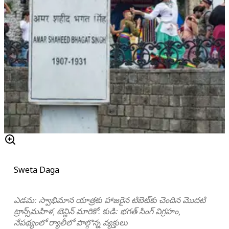
Sweta Daga
ఎడమ: స్వాభిమాన యాత్రకు హాజరైన టిబెట్‌కు చెందిన మొదటి
ట్రాన్స్‌మహిళ, టెన్జిన్ మారికో. కుడి: భగత్ సింగ్ విగ్రహం,
నేపథ్యంలో ర్యాలీలో పాల్గొన్న వ్యక్తులు