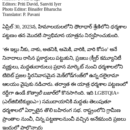
Editors
:
Priti David, Sanviti Iyer
Photo Editor
:
Binaifer Bharucha
Translator
:
P. Pavani
ఏప్రిల్ 30, 2023న, హిమాలయలలోని ధౌలాధార్ శ్రేణిలోని ధర్మశాల
పట్టణం తన మొదటి స్వాభిమాన యాత్రను నిర్వహించుకుంది.
‘ఈ ఇల్లు నీకు, నాకు, అతనికి, ఆమెకి, వారికి, వారి కోసం’ అనే
నినాదాలు రాసిన ప్లకార్డులు పట్టుకుని, ప్రజలు (క్వీర్ కమ్యూనిటీ
వ్యక్తులు, మద్దతుదారులు) ప్రధాన మార్కెట్ నుంచి ధర్మశాలలోని
టిబెట్ ప్రజల స్థిరనివాసమైన మెక్‌లోడ్‌గంజ్‌లో ఉన్న దలైలామా
ఆలయం వైపుకు నడిచారు. తర్వాత ఈ యాత్ర ధర్మశాల పట్టణంలో
రద్దీగా ఉండే
కొత్వాలీ బజార్‌
లో కొనసాగింది. ఇది LGBTQIA+
(ఎల్‌జిబిటిక్యుఐఎ+) సముదాయానికి మద్దతు తెలుపుతూ
ధర్మశాలలో ఏర్పాటైన తొలి బహిరంగ సభ. రాష్ట్రంలోని గ్రామీణ
ప్రాంతాల నుంచీ, చిన్న పట్టణాలనుంచీ వచ్చిన అనేకమంది ప్రజలు
ఇందులో పాల్గొన్నారు