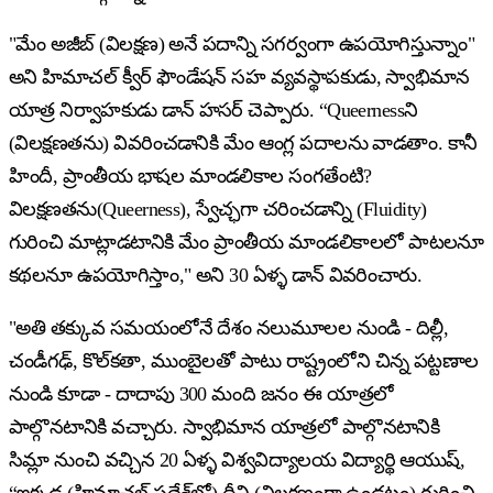
"మేం అజీబ్ (విలక్షణ) అనే పదాన్ని సగర్వంగా ఉపయోగిస్తున్నాం"
అని హిమాచల్ క్వీర్ ఫౌండేషన్ సహ వ్యవస్థాపకుడు, స్వాభిమాన
యాత్ర నిర్వాహకుడు డాన్ హసర్ చెప్పారు. “Queernessని
(విలక్షణతను) వివరించడానికి మేం ఆంగ్ల పదాలను వాడతాం. కానీ
హిందీ, ప్రాంతీయ భాషల మాండలికాల సంగతేంటి?
విలక్షణతను(Queerness), స్వేచ్ఛగా చరించడాన్ని (Fluidity)
గురించి మాట్లాడటానికి మేం ప్రాంతీయ మాండలికాలలో పాటలనూ
కథలనూ ఉపయోగిస్తాం," అని 30 ఏళ్ళ డాన్ వివరించారు.
"అతి తక్కువ సమయంలోనే దేశం నలుమూలల నుండి - దిల్లీ,
చండీగఢ్, కొల్‌కతా, ముంబైలతో పాటు రాష్ట్రంలోని చిన్న పట్టణాల
నుండి కూడా - దాదాపు 300 మంది జనం ఈ యాత్రలో
పాల్గొనటానికి వచ్చారు. స్వాభిమాన యాత్రలో పాల్గొనటానికి
సిమ్లా నుంచి వచ్చిన 20 ఏళ్ళ విశ్వవిద్యాలయ విద్యార్థి ఆయుష్,
“ఇక్కడ (హిమాచల్ ప్రదేశ్‌లో) దీని (విలక్షణంగా ఉండటం) గురించి