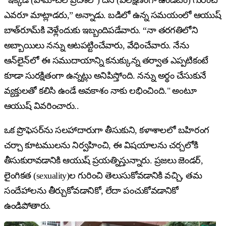
ఎవరూ మాట్లాడరు,” అన్నాడు. బడిలో ఉన్న సమయంలో ఆయుష్
బాత్‌రూమ్‌కి వెళ్లేందుకు ఇబ్బందిపడేవారు. “నా తరగతిలోని
అబ్బాయిలు నన్ను ఆటపట్టించేవారు, వేధించేవారు. నేను
ఆన్‌లైన్‌లో ఈ సముదాయాన్ని కనుక్కున్న తర్వాత ఎప్పటికంటే
కూడా సురక్షితంగా ఉన్నట్లు అనిపిస్తోంది. నన్ను అర్థం చేసుకునే
వ్యక్తులతో కలిసి ఉండే అవకాశం నాకు లభించింది." అంటూ
ఆయుష్ వివరించారు..
ఒక ప్రొఫెసర్‌ను సలహాదారుగా తీసుకుని, కళాశాలలో బహిరంగ
చర్చా కూటములను నిర్వహించి, ఈ విషయాలను చర్చలోకి
తీసుకురావడానికి ఆయుష్ ప్రయత్నిస్తున్నారు. ప్రజలు జెండర్,
లైంగికత (sexuality)ల గురించి తెలుసుకోవడానికి వచ్చి, తమ
సందేహాలను తీర్చుకోవడానికో, లేదా పంచుకోవడానికో
ఉండిపోతారు.