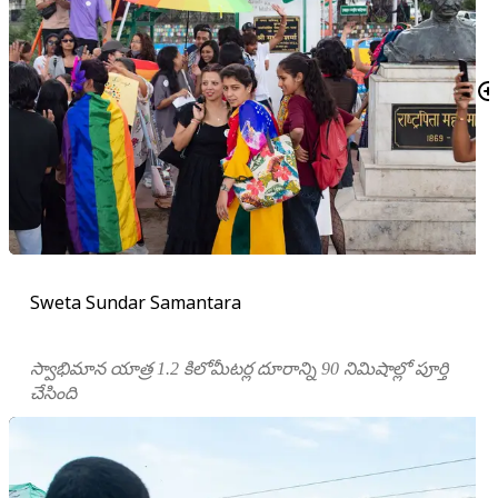
Sweta Sundar Samantara
స్వాభిమాన యాత్ర 1.2 కిలోమీటర్ల దూరాన్ని 90 నిమిషాల్లో పూర్తి
చేసింది