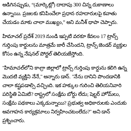
అడిగినప్పుడు, “(మార్కెట్లో) దాదాపు 300 చిన్న దుకాణాలు
ఉన్నాయి. ప్రజలకు కనిపించేలా ప్రధాన రహదారులపై కవాతు
చేయడం మాకు చాలా ముఖ్యం,” అని మనీశ్ థాపా చెప్పారు.
హిమాచల్ ప్రదేశ్ 2019 నుండి ఇప్పటి వరకూ కేవలం 17 ట్రాన్స్
గుర్తింపు కార్డులను మాత్రమే జారీ చేసిందని, ట్రాన్స్ జెండర్ వ్యక్తుల
కోసం ఉన్న నేషనల్ పోర్టల్ తెలియజేస్తోంది.
"హిమాచల్‌లోని కాఁగ్రా జిల్లాలో ట్రాన్స్ గుర్తింపు కార్డును కలిగి ఉన్న
మొదటి వ్యక్తిని నేనే," అన్నారు డాన్. "నేను దానిని పొందడానికి
చాలా కష్టపడాల్సి వచ్చింది. ఇక హక్కుల గురించి తెలియనివారి
పరిస్థితి ఏమిటి? రాష్ట్రలో సంక్షేమ బోర్డు లేదు; షెల్టర్ హోమ్‌లు,
సంక్షేమ పథకాలు ఎక్కడున్నాయి? ప్రభుత్వ అధికారులకు ఎందుకు
అవగాహన కార్యక్రమాలు నిర్వహించటంలేదు?" అని డాన్
ప్రశ్నించారు.