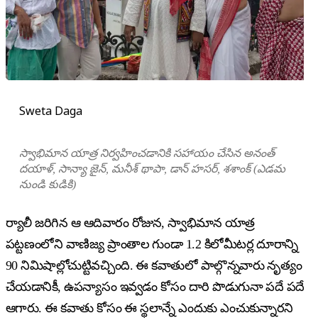
Sweta Daga
స్వాభిమాన యాత్ర నిర్వహించడానికి సహాయం చేసిన అనంత్
దయాళ్, సాన్యా జైన్, మనీశ్ థాపా, డాన్ హసర్, శశాంక్ (ఎడమ
నుండి కుడికి)
ర్యాలీ జరిగిన ఆ ఆదివారం రోజున, స్వాభిమాన యాత్ర
పట్టణంలోని వాణిజ్య ప్రాంతాల గుండా 1.2 కిలోమీటర్ల దూరాన్ని
90 నిమిషాల్లోచుట్టివచ్చింది. ఈ కవాతులో పాల్గొన్నవారు నృత్యం
చేయడానికీ, ఉపన్యాసం ఇవ్వడం కోసం దారి పొడుగునా పదే పదే
ఆగారు. ఈ కవాతు కోసం ఈ స్థలాన్నే ఎందుకు ఎంచుకున్నారని