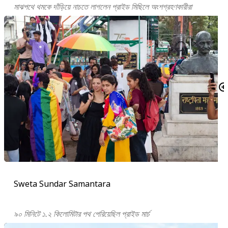
মাঝপথে থমকে দাঁড়িয়ে নাচতে লাগলেন প্রাইড মিছিলে অংশগ্রহণকারীরা
Sweta Sundar Samantara
৯০ মিনিটে ১.২ কিলোমিটার পথ পেরিয়েছিল প্রাইড মার্চ