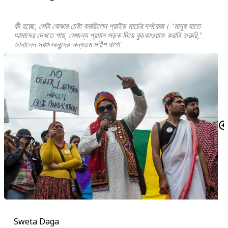
কী হচ্ছে, সেটা বোঝার চেষ্টা করছিলেন প্রাইড মার্চের দর্শকেরা। ‘মানুষ যাতে
আমাদের দেখতে পায়, সেজন্য প্রধান সড়ক দিয়ে কুচকাওয়াজ করাটা জরুরি,’
জানালেন সঞ্চালকবৃন্দের অন্যতম মণীশ থাপা
Sweta Daga