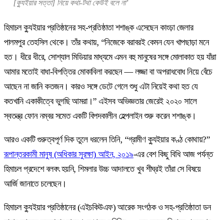
[ক্যুইয়ার সত্তা] নিয়ে কথা-টথা কেউই বলে না’
হিমাচল ক্যুইয়ার প্রতিষ্ঠানের সহ-প্রতিষ্ঠাতা শশাঙ্ক এসেছেন কাংড়া জেলার
পালমপুর তেহসিল থেকে। তাঁর কথায়, “নিজেকে বরাবরই কেমন যেন খাপছাড়া মনে
হত। ধীরে ধীরে, সোশ্যাল মিডিয়ার মাধ্যমে এমন বহু মানুষের সঙ্গে মোলাকাত হয় যাঁরা
আমার মতোই বাধা-বিপত্তির মোকাবিলা করছেন — লজ্জা বা অপরাধবোধ নিয়ে বেঁচে
আছেন না জানি কতজন। কারও সঙ্গে ডেটে গেলে শুধু এটা নিয়েই কথা হত যে
কতখানি একাকীত্বে ভুগছি আমরা।” এইসব অভিজ্ঞতার জেরেই ২০২০ সালে
স্বতন্ত্র ফোন নম্বর সমেত একটি বিপদকালীন হেল্পলাইন শুরু করেন শশাঙ্ক।
আরও একটি গুরুত্বপূর্ণ দিক তুলে ধরলেন তিনি, “গ্রামীণ ক্যুইয়ার কণ্ঠ কোথায়?”
রূপান্তরকামী মানুষ (অধিকার সুরক্ষা) আইন, ২০১৯
-এর বেশ কিছু বিধি আজ পর্যন্ত
হিমাচল প্রদেশে বলবৎ হয়নি, শিমলার উচ্চ আদালতে খুব শীঘ্রই তাঁরা সে বিষয়ে
আর্জি জানাতে চলেছেন।
হিমাচল ক্যুইয়ার প্রতিষ্ঠানের (এইচকিউএফ) আরেক সংগঠক ও সহ-প্রতিষ্ঠাতা ডন