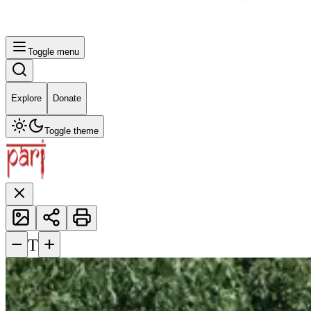
Toggle menu
Explore
Donate
Toggle theme
−
+
T