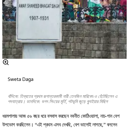
Sweta Daga
বাঁদিকে: তিব্বতের প্রথম রূপান্তরকামী নারী তেনজিন মারিকো-ও হেঁটেছিলেন এ
পদযাত্রায়। ডানদিকে: ভগৎ সিংয়ের মূর্তি, পটভূমি জুড়ে ক্যুইয়ার মিছিল
ধরমশালায় আজ ৫৬ বছর ধরে বসবাস করছেন নবনীত কোঠিওয়ালা, নাচ-গান বেশ
উপভোগ করছিলেন। “এই প্রথম এসব দেখছি, বেশ ভালোই লাগছে,” বললেন