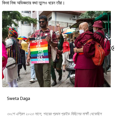
কিংবা নিজ অভিজ্ঞতার কথা তুলেও ধরেন তাঁরা।
Sweta Daga
৩০শে এপ্রিল ২০২৩ সালে, শহরের প্রথম প্রাইড মিছিলের সাক্ষী থেকেছিল