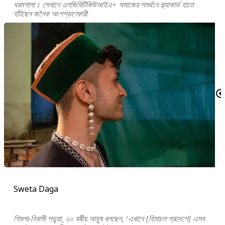
ধরমশালা। সেখানে এলজিবিটিকিউআইএ+ সমাজের সমর্থনে প্ল্যাকার্ড হাতে
হাঁটছেন জনৈক অংশগ্রহণকারী
Sweta Daga
শিমলা-নিবাসী পড়ুয়া, ২০ বর্ষীয় আয়ুষ বলছেন, ‘এখানে [হিমাচল প্রদেশে] এসব