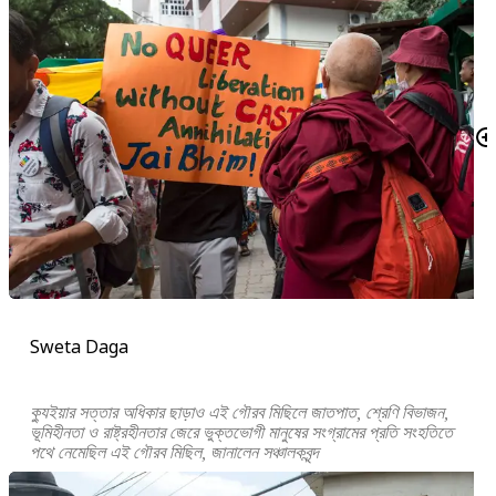
Sweta Daga
ক্যুইয়ার সত্তার অধিকার ছাড়াও এই গৌরব মিছিলে জাতপাত, শ্রেণি বিভাজন,
ভূমিহীনতা ও রাষ্ট্রহীনতার জেরে ভুক্তভোগী মানুষের সংগ্রামের প্রতি সংহতিতে
পথে নেমেছিল এই গৌরব মিছিল, জানালেন সঞ্চালকবৃন্দ