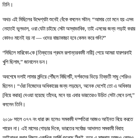
তিনি।
অথচ এই মিছিলের উদ্দেশ্যটা শুনেই বেঁকে বসলেন সটান: “আমার তো মনে হয় এসব
নেহাতই ভুলভাল, ওরা যেটা চাইছে সেটা অস্বাভাবিক, তাই এসবের জন্য লড়াই করার
কোনও মানেই হয় না — ওদের বাচ্চাকাচ্চা হবে কেমন করে শুনি?”
“মিছিলে মারিকো-কে [তিব্বতের প্রথম রূপান্তরকামী নারী] পেয়ে আমরা যারপরনাই
খুশি ছিলাম,” জানালেন ডন।
অবশেষে দলাই লামার মন্দিরে পৌঁছল মিছিলটি, দর্শকদের ভিড়ে তিব্বতী সাধু শেরিংও
ছিলেন। “ওঁরা নিজেদের অধিকারের জন্য লড়ছেন, অনেক দেশেই তো এ অধিকার
[বিয়ে করার] দেওয়া হয়েছে তাঁদের, মনে হয় এবার ভারতেরও উচিত সেটা মেনে চলা,”
বললেন তিনি।
২০১৮ সালে ৩৭৭ নং ধারা রদ হলেও সমকামী দম্পতিরা আজও আইনত বিয়ে করতে
পারেন না। এই মাসের গোড়ার দিকে, ভারতের সর্বোচ্চ আদালত সমকামী বিবাহ
আইনানুগ করার বিষয়ে একাধিক আর্জি শুনেছে ঠিকই, তবে এ মামলায় আজও কোনও