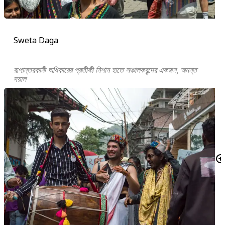
Sweta Daga
রূপান্তরকামী অধিকারের প্রতীকী নিশান হাতে সঞ্চালকবৃন্দের একজন, অনন্ত
দয়াল