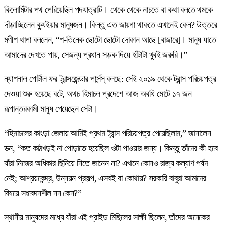
কিলোমিটার পথ পেরিয়েছিল পদযাত্রাটি। থেকে থেকে নাচতে বা কথা বলতে থমকে
দাঁড়াচ্ছিলেন ক্যুইয়ার মানুষজন। কিন্তু এত জায়গা থাকতে এখানেই কেন? উত্তরে
মণীশ থাপা বললেন, “শ-তিনেক ছোটো ছোটো দোকান আছে [বাজারে]। মানুষ যাতে
আমাদের দেখতে পায়, সেজন্য প্রধান সড়ক দিয়ে হাঁটাটা খুবই জরুরি।”
ন্যাশনাল পোর্টাল ফর ট্রান্সজেন্ডার পার্সন্স্ বলছে: সেই ২০১৯ থেকে ট্রান্স পরিচয়পত্র
দেওয়া শুরু হয়েছে বটে, অথচ হিমাচল প্রদেশে আজ অবধি মোটে ১৭ জন
রূপান্তরকামী মানুষ পেয়েছেন সেটা।
“হিমাচলের কাংড়া জেলায় আমিই প্রথম ট্রান্স পরিচয়পত্র পেয়েছিলাম,” জানালেন
ডন, “কত কাঠখড়ই না পোড়াতে হয়েছিল ওটা পাওয়ার জন্য। কিন্তু তাঁদের কী হবে
যাঁরা নিজের অধিকার ছিনিয়ে নিতে জানেন না? এখানে কোনও রাজ্য কল্যাণ পর্ষদ
নেই; আশ্রয়কেন্দ্র, উন্নয়ন প্রকল্প, এসবই বা কোথায়? সরকারি বাবুরা আমাদের
বিষয়ে সংবেদনশীল নন কেন?”
স্থানীয় মানুষদের মধ্যে যাঁরা এই প্রাইড মিছিলের সাক্ষী ছিলেন, তাঁদের অনেকের