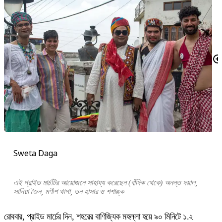
Sweta Daga
এই প্রাইড মার্চটির আয়োজনে সাহায্য করেছেন (বাঁদিক থেকে) অনন্ত দয়াল,
সানিয়া জৈন, মণীশ থাপা, ডন হাসার ও শশাঙ্ক
রোববার, প্রাইড মার্চের দিন, শহরের বাণিজ্যিক মহল্লা হয়ে ৯০ মিনিটে ১.২