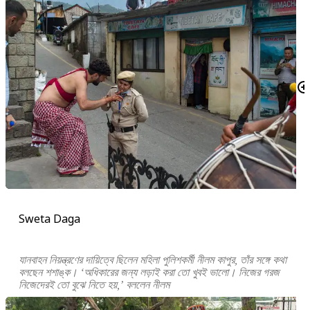
Sweta Daga
যানবাহন নিয়ন্ত্রণের দায়িত্বে ছিলেন মহিলা পুলিশকর্মী নীলম কাপুর, তাঁর সঙ্গে কথা
বলছেন শশাঙ্ক। ‘অধিকারের জন্য লড়াই করা তো খুবই ভালো। নিজের গরজ
নিজেদেরই তো বুঝে নিতে হয়,’ বললেন নীলম