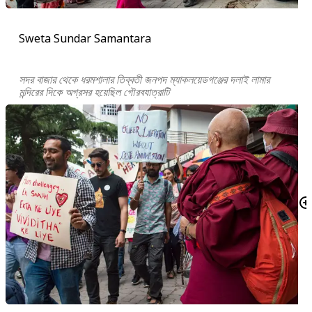
Sweta Sundar Samantara
সদর বাজার থেকে ধরমশালার তিব্বতী জনপদ ম্যাকলয়েডগঞ্জের দলাই লামার
মন্দিরের দিকে অগ্রসর হয়েছিল গৌরবযাত্রাটি