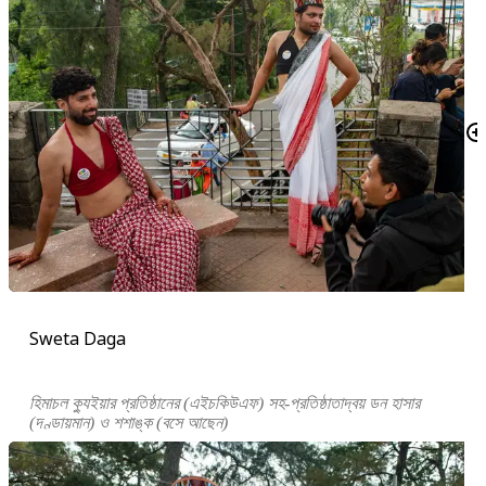
Sweta Daga
হিমাচল ক্যুইয়ার প্রতিষ্ঠানের (এইচকিউএফ) সহ-প্রতিষ্ঠাতাদ্বয় ডন হাসার
(দণ্ডায়মান) ও শশাঙ্ক (বসে আছেন)