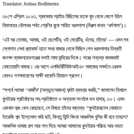
Translator
:
Joshua Bodhinetra
৩০শে এপ্রিল ২০২৩, প্রথমবার প্রাইড মিছিলের ডাকে ঘুম থেকে জেগে উঠল
হিমালয়ের ধৌলাধর পর্বত শ্রেণির বুকে শায়িত ধরমশালা (বিকল্প বানান ‘ধর্মশালা’)।
‘এই ঘর তোমার, আমার, ওই ছেলেটির, ওই মেয়েটির, ওঁদের, তাঁদের’ — এমন সব
স্লোগান লেখা প্ল্যাকার্ড হাতে সদর বাজার থেকে মিছিল গেল ধরমশালার তিব্বতী
জনপদ ম্যাকলয়েডগঞ্জের দলাই লামা মন্দিরের দিকে। পরের গন্তব্য জমজমাট
কোতোয়ালি বাজার। এর আগে এলজিবিটিকিউআইএ+ সমাজের সমর্থনে এরকম
কোনও গণসমাবেশের সাক্ষী থাকেনি হিমাচল প্রদেশ।
“সগর্বে আমরা
‘আজীব’
[অদ্ভুত/আজব] শব্দটা ব্যবহার করছি,” জানালেন হিমাচল
ক্যুইয়ার প্রতিষ্ঠানের সহ-প্রতিষ্ঠাতা ও অন্যতম সংগঠক ডন হাসার, ৩০। এমন
একখান লব্জ কেন বেছেছেন, সে বিষয়ে তাঁদের বক্তব্য: “ক্যুইয়ারনেস বোঝাতে
ইংরেজি শব্দ ইস্তেমাল করি বটে, কিন্তু হিন্দি কিংবা আঞ্চলিক বুলির কী হবে তাহলে?
আঞ্চলিক ভাষায় গল্প আর গান দিয়ে আমরা আমাদের ক্যুইয়ার পরিচয় আর বহতা