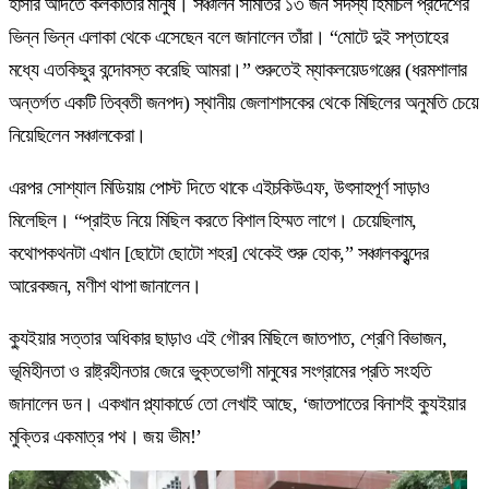
হাসার আদতে কলকাতার মানুষ। সঞ্চালন সমিতির ১৩ জন সদস্য হিমাচল প্রদেশের
ভিন্ন ভিন্ন এলাকা থেকে এসেছেন বলে জানালেন তাঁরা। “মোটে দুই সপ্তাহের
মধ্যে এতকিছুর বন্দোবস্ত করেছি আমরা।” শুরুতেই ম্যাকলয়েডগঞ্জের (ধরমশালার
অন্তর্গত একটি তিব্বতী জনপদ) স্থানীয় জেলাশাসকের থেকে মিছিলের অনুমতি চেয়ে
নিয়েছিলেন সঞ্চালকেরা।
এরপর সোশ্যাল মিডিয়ায় পোস্ট দিতে থাকে এইচকিউএফ, উৎসাহপূর্ণ সাড়াও
মিলেছিল। “প্রাইড নিয়ে মিছিল করতে বিশাল হিম্মত লাগে। চেয়েছিলাম,
কথোপকথনটা এখান [ছোটো ছোটো শহর] থেকেই শুরু হোক,” সঞ্চালকবৃন্দের
আরেকজন, মণীশ থাপা জানালেন।
ক্যুইয়ার সত্তার অধিকার ছাড়াও এই গৌরব মিছিলে জাতপাত, শ্রেণি বিভাজন,
ভূমিহীনতা ও রাষ্ট্রহীনতার জেরে ভুক্তভোগী মানুষের সংগ্রামের প্রতি সংহতি
জানালেন ডন। একখান প্ল্যাকার্ডে তো লেখাই আছে, ‘জাতপাতের বিনাশই ক্যুইয়ার
মুক্তির একমাত্র পথ। জয় ভীম!’