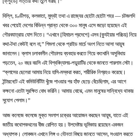
[ফ্লুইড] সত্তার কথা তুলে ধরছি।”
দিল্লি, চণ্ডীগড়, কলকাতা, মুম্বই তথা এ রাজ্যের ছোটো ছোটো শহর — চটজলদি
খবর পেয়েই দেশের বিভিন্ন প্রান্ত থেকে ৩০০ মানুষ এসে জড়ো হয়েছেন এই
গৌরবযাত্রায় যোগ দিতে। “এখানে [হিমাচল প্রদেশে] এসব [ক্যুইয়ার পরিচয়] নিয়ে
কথা-টথা কেউই বলে না,” শিমলা থেকে প্রাইড মার্চে অংশ নিতে আসা আয়ুষ
জানালেন। ক্লাস চলাকালীন শৌচালয় ব্যবহার করতে গিয়ে কতখানি অসুবিধায়
পড়তেন, ২০ বছর বয়সি এই বিশ্ববিদ্যালয়-পড়ুয়াটির থেকে জানতে পারলাম সেটা।
“ক্লাসের ছেলেরা আমায় নিয়ে হাসি-মস্করা করত, শারীরিক নিগ্রহও করেছে।
ইন্টারনেটে এই কমিউনিটিটা খুঁজে পাওয়ার পর হাঁফ ছেড়ে বেঁচেছিলাম, এর আগে
কক্ষনো এতটা সুরক্ষিত বোধ করিনি। আমায় বোঝে, এমন মানুষের সান্নিধ্যে থাকার
সুযোগ পেলাম।”
আজ কলেজে কলেজে মুক্ত সংলাপ চক্রের আয়োজন করছেন আয়ুষ, যাতে এই
জাতীয় কথোপকথনের বীজ রোপিত হয়। উপদেষ্টার ভূমিকায় রয়েছেন একজন
অধ্যাপক। লোকজন এখানে লিঙ্গ ও যৌনতা বিষয়ে জানতে আসেন, সওয়াল করতে