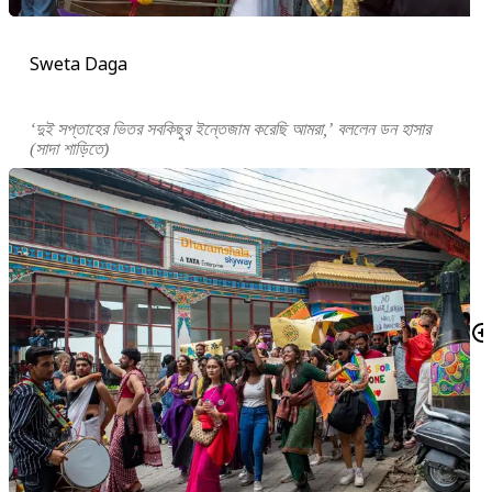
Sweta Daga
‘দুই সপ্তাহের ভিতর সবকিছুর ইন্তেজাম করেছি আমরা,’ বললেন ডন হাসার
(সাদা শাড়িতে)