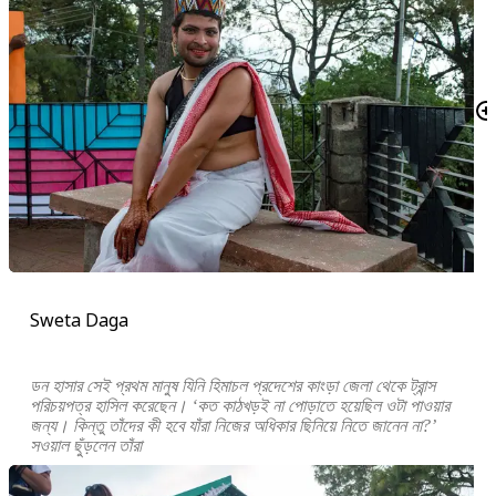
Sweta Daga
ডন হাসার সেই প্রথম মানুষ যিনি হিমাচল প্রদেশের কাংড়া জেলা থেকে ট্রান্স
পরিচয়পত্র হাসিল করেছেন। ‘কত কাঠখড়ই না পোড়াতে হয়েছিল ওটা পাওয়ার
জন্য। কিন্তু তাঁদের কী হবে যাঁরা নিজের অধিকার ছিনিয়ে নিতে জানেন না?’
সওয়াল ছুঁড়লেন তাঁরা