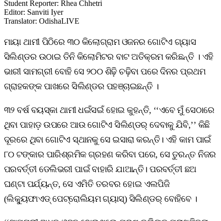
Student Reporter
:
Rhea Chhetri
Editor
:
Sanviti Iyer
Translator
:
OdishaLIVE
ମାୟା ଥାମୀ ପିଠିରେ ୩୦ କିଲୋଗ୍ରାମ ଓଜନର ଗୋଟିଏ ଗ୍ୟାସ
ସିଲିଣ୍ଡର ଉଠାଇ ତିନି କିଲୋମିଟର ବାଟ ଅତିକ୍ରମ କରିଛନ୍ତି । ଏହି
ଭାରୀ ସାମଗ୍ରୀ ବୋହି ସେ ୨୦୦ ଶିଢ଼ି ଚଢ଼ିବା ପରେ ଦିନର ପ୍ରଥମ
ଗ୍ରାହକଙ୍କ ପାଖରେ ସିଲିଣ୍ଡର ପହଞ୍ଚାଇଛନ୍ତି ।
୩୨ ବର୍ଷ ବୟସ୍କା ଥାମୀ ଧଇଁସଇଁ ହୋଇ କୁହନ୍ତି, ‘‘ଏବେ ମୁଁ ସେଠାରେ
ଥିବା ପାହାଡ଼ ଉପରେ ଆଉ ଗୋଟିଏ ସିଲିଣ୍ଡର୍‌ ଦେବାକୁ ଯିବି,’’ କିଛି
ଦୂରରେ ଥିବା ଗୋଟିଏ ସ୍ଥାନକୁ ସେ ଇସାରା କରନ୍ତି। ଏହି କାମ ପାଇଁ
୮୦ ଟଙ୍କାର ପାରିଶ୍ରମିକ ଗ୍ରହଣ କରିବା ପରେ, ସେ ତୁରନ୍ତ ନିଜର
ପରବର୍ତ୍ତୀ ଡେଲିଭରୀ ପାଇଁ ବାହାରି ଯାଆନ୍ତି। ପରବର୍ତ୍ତୀ ଛଅ
ଘଣ୍ଟା ପର୍ଯ୍ୟନ୍ତ, ସେ ଏମିତି ତରବର ହୋଇ ଏଲପିଜି
(ଲିକ୍ୟୁଫାଏଡ୍‌ ପେଟ୍ରୋଲିୟମ ଗ୍ୟାସ୍‌) ସିଲିଣ୍ଡର୍‌ ବୋହିବେ ।