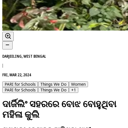
DARJEELING, WEST BENGAL
|
FRI, MAR 22, 2024
PARI for Schools
Things We Do
Women
PARI for Schools
Things We Do
+
1
ଦାର୍ଜିଲିଂ ସହରରେ ବୋଝ ବୋହୁଥିବା
ମହିଳା କୁଲି