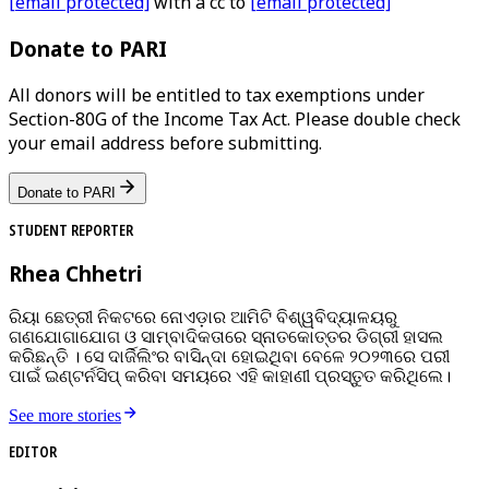
[email protected]
with a cc to
[email protected]
Donate to PARI
All donors will be entitled to tax exemptions under
Section-80G of the Income Tax Act. Please double check
your email address before submitting.
Donate to PARI
STUDENT REPORTER
Rhea Chhetri
ରିୟା ଛେତ୍ରୀ ନିକଟରେ ନୋଏଡ଼ାର ଆମିଟି ବିଶ୍ୱବିଦ୍ୟାଳୟରୁ
ଗଣଯୋଗାଯୋଗ ଓ ସାମ୍ବାଦିକତାରେ ସ୍ନାତକୋତ୍ତର ଡିଗ୍ରୀ ହାସଲ
କରିଛନ୍ତି । ସେ ଦାର୍ଜିଲିଂର ବାସିନ୍ଦା ହୋଇଥିବା ବେଳେ ୨୦୨୩ରେ ପରୀ
ପାଇଁ ଇଣ୍ଟର୍ନସିପ୍‌ କରିବା ସମୟରେ ଏହି କାହାଣୀ ପ୍ରସ୍ତୁତ କରିଥିଲେ।
See more stories
EDITOR