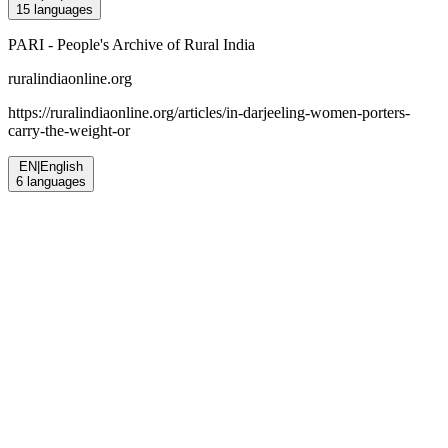
15
languages
PARI - People's Archive of Rural India
ruralindiaonline.org
https://ruralindiaonline.org/articles/
in-darjeeling-women-porters-
carry-the-weight-or
EN
|
English
6
languages