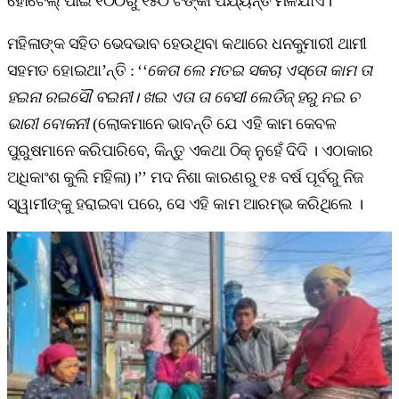
ହୋଟେଲ୍‌ ପାଇଁ ୧୦୦ରୁ ୧୫୦ ଟଙ୍କା ପର୍ଯ୍ୟନ୍ତ ମିଳିଯାଏ।’’
ମହିଳାଙ୍କ ସହିତ ଭେଦଭାବ ହେଉଥିବା କଥାରେ ଧନକୁମାରୀ ଥାମୀ
ସହମତ ହୋଇଥା’ନ୍ତି : ‘‘
କେତା ଲେ ମତଇ ସକଚା ଏସ୍ତୋ କାମ ତା
ହଇନା ରଇସୌ ବଇନୀ। ଖଇ ଏତା ତା ବେସୀ ଲେଡିଜ୍‌ ହରୁ ନଇ ଚ
ଭାରୀ ବୋକନୀ
(ଲୋକମାନେ ଭାବନ୍ତି ଯେ ଏହି କାମ କେବଳ
ପୁରୁଷମାନେ କରିପାରିବେ, କିନ୍ତୁ ଏକଥା ଠିକ୍‌ ନୁହେଁ ଦିଦି । ଏଠାକାର
ଅଧିକାଂଶ କୁଲି ମହିଳା)।’’ ମଦ ନିଶା କାରଣରୁ ୧୫ ବର୍ଷ ପୂର୍ବରୁ ନିଜ
ସ୍ୱାମୀଙ୍କୁ ହରାଇବା ପରେ, ସେ ଏହି କାମ ଆରମ୍ଭ କରିଥିଲେ ।