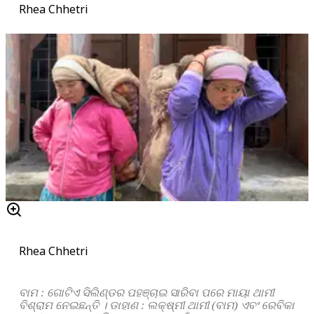
Rhea Chhetri
Rhea Chhetri
ବାମ : ଗୋଟିଏ ସିଲିଣ୍ଡର ପହଞ୍ଚାଇ ସାରିବା ପରେ ମାୟା ଥାମୀ
ବିଶ୍ରାମ ନେଇଛନ୍ତି । ଡାହାଣ : ଲକ୍ଷ୍ମୀ ଥାମୀ (ବାମ) ଏବଂ ରେବିକା