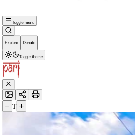
Toggle menu
Explore
Donate
Toggle theme
−
+
T