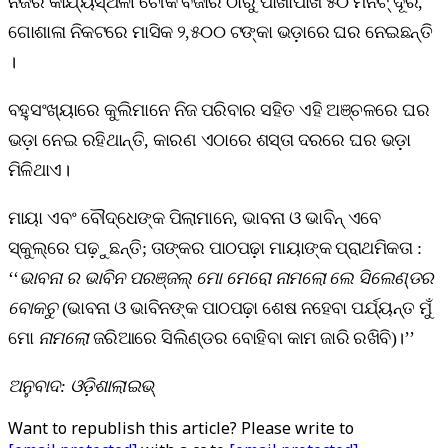
ନିଜର କାର୍ଯ୍ୟସ୍ଥଳୀ ଚୌକ ବଜାର ଠାରୁ ପାଖାପାଖି ୫୦ ମିନିଟ୍‌ ଦୂର,
ଗୋଶାଳା ନିକଟରେ ମାସିକ ୨,୫୦୦ ଟଙ୍କା ଭଡ଼ାରେ ଘର ନେଇଛନ୍ତି
।
ବହୁସଂଖ୍ୟାରେ କୁଲିମାନେ ନିଜ ପରିବାର ସହିତ ଏହି ଅଞ୍ଚଳରେ ଘର
ଭଡ଼ା ନେଇ ରହିଥାନ୍ତି, କାରଣ ଏଠାରେ ଶସ୍ତା ଦରରେ ଘର ଭଡ଼ା
ମିଳିଥାଏ।
ମାୟା ଏବଂ ବୌଦ୍ଧେଙ୍କ ପିଲାମାନେ, ଭାବନା ଓ ଭାବିନ୍‌ ଏବେ
ସ୍କୁଲ୍‌ରେ ପଢ଼ୁଛନ୍ତି; ତାଙ୍କର ପାଠପଢ଼ା ମାୟାଙ୍କ ପ୍ରାଥମିକତା :
‘‘
ଭାବନା
ର ଭାବିନ ପରଞ୍ଜଲ୍‌ ମୋ ମେରୋ ନାମଲୋ ଲେ ସିଲେଣ୍ଡର
ବୋକଚୁ
(ଭାବନା ଓ ଭାବିନଙ୍କ ପାଠପଢ଼ା ଶେଷ ନହେବା ପର୍ଯ୍ୟନ୍ତ ମୁଁ
ମୋ
ନାମଲୋ
ଜରିଆରେ ସିଲିଣ୍ଡର ବୋହିବା କାମ ଜାରି ରଖିବି)।’’
ଅନୁବାଦ: ଓଡ଼ିଶାଲାଇଭ୍‍
Want to republish this article? Please write to