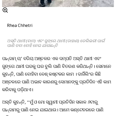
Rhea Chhetri
ଅସ୍ତି ଥାମୀ (ବାମ) ଏବଂ ଜୁଙ୍ଗେ ଥାମୀ (ଡାହାଣ) ଡେଲିଭରୀ ପାଇଁ
ପାଣି ଡବା ବୋହି ନେଇ ଯାଉଛନ୍ତି
ପାନ୍ଦାମ୍‌ ଚା’ ବଗିଚା ଅଞ୍ଚଳର ଏକ ଦମ୍ପତି ଅସ୍ତି ଥାମୀ ଏବଂ
ଜୁଙ୍ଗେ ଥାମୀ ଘରକୁ ଘର ବୁଲି ପାଣି ବିତରଣ କରିଥାନ୍ତି। ସେମାନେ
କୁହନ୍ତି, ପାଣି ବୋହିବା ବେଶ୍‌ କଷ୍ଟକର କାମ । ଦାର୍ଜିଲିଂର କିଛି
ଅଞ୍ଚଳରେ ପାଣି ଅଭାବ କାରଣରୁ ସେମାନଙ୍କୁ ପ୍ରତିଦିନ ଏହି କାମ
କରିବାକୁ ପଡ଼ିଥାଏ।
ଅସ୍ତି କୁହନ୍ତି, ‘‘ମୁଁ ଓ ମୋ ସ୍ୱାମୀ ପ୍ରତିଦିନ ସକାଳ ୬ଟାରୁ
ପାନ୍ଦାମରୁ ପାଣି ନେଇ ଯାଇଥାଉ। ଆମେ କଣ୍ଟେନରରେ ପାଣି