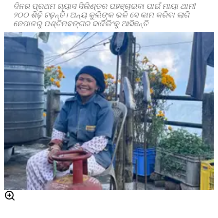
ଦିନର ପ୍ରଥମ ଗ୍ୟାସ ସିଲିଣ୍ଡର ପହଞ୍ଚାଇବା ପାଇଁ ମାୟା ଥାମୀ
୨୦୦ ଶିଢ଼ି ଚଢ଼ନ୍ତି। ଅନ୍ୟ କୁଲିଙ୍କ ଭଳି ସେ କାମ କରିବା ଲାଗି
ନେପାଳରୁ ପଶ୍ଚିମବଙ୍ଗର ଦାର୍ଜିଲିଂକୁ ଆସିଛନ୍ତି