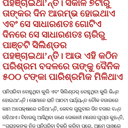
ପହଞ୍ଚାଇଥା’ନ୍ତି। ସକାଳ ୭ଟାରୁ
ତାଙ୍କର ଦିନ ଆରମ୍ଭ ହୋଇଥାଏ
ଏବଂ ସେ ସାଧାରଣତଃ ଗୋଟିଏ
ଦିନରେ ସେ ସାଧାରଣତଃ ଚାରିରୁ
ପାଞ୍ଚଟି ସିଲିଣ୍ଡର
ପହଞ୍ଚାଇଥା’ନ୍ତି। ଆଉ ଏହି କଠିନ
ପରିଶ୍ରମ ବଦଳରେ ତାଙ୍କୁ ଦୈନିକ
୫୦୦ ଟଙ୍କା ପାରିଶ୍ରମିକ ମିଳିଥାଏ
ପନିପରିବା ବୋହୁଥିବା କୁଲି ଏବଂ ସିଲିଣ୍ଡର୍‌ ବୋହୁଥିବା କୁଲି ଭିନ୍ନ
ହୋଇଥା’ନ୍ତି। ସେମାନେ ରାତି ଆଠଟା ପର୍ଯ୍ୟନ୍ତ ଚୌକ ବଜାରରେ
କାମ ଅପେକ୍ଷାରେ ରହିଥା’ନ୍ତି, କେବଳ ଗୁରୁବାର ଦିନ ବଜାର ବନ୍ଦ
ରହିଥାଏ। ବିହାରରୁ ଆସିଥିବା ଜଣେ ଦୋକାନୀ ମନୋଜ ଗୁପ୍ତା କୁହନ୍ତି,
‘‘ଗ୍ରାହକଙ୍କୁ ନିଜ ପନିପରିବା ବିକ୍ରି କରିବା ପରେ, ଆମେ ପାଖରେ