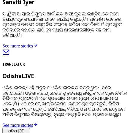
Sanviti Iyer
ସନ୍ୱିତୀ ଆୟାର ପିପୁଲ୍ସ ଆର୍କାଇଭ ଅଫ୍‌ ରୁରାଲ ଇଣ୍ଡିଆରେ ଜଣେ
ବିଷୟବସ୍ତୁ ସଂଯୋଜିକା ଭାବେ କାର୍ଯ୍ୟ କରୁଛନ୍ତି। ଗ୍ରାମୀଣ ଭାରତର
ପ୍ରସଙ୍ଗ ଉପରେ ଦସ୍ତାବିଜ ସଂଗ୍ରହ କରିବା ଏବଂ ରିପୋର୍ଟ ପ୍ରସ୍ତୁତ
କରିବାରେ ସହାୟତା ଲାଗି ସେ ମଧ୍ୟ ଛାତ୍ରଛାତ୍ରୀଙ୍କ ସହ କାମ
କରିଥାନ୍ତି।
See more stories
TRANSLATOR
OdishaLIVE
ଓଡ଼ିଶାଲାଇଭ୍: ଏହି ଅନୁବାଦ ଓଡ଼ିଶାଲାଇଭର ତତ୍ତ୍ୱାବଧାନରେ
କରାଯାଇଛି। ଓଡ଼ିଶାଲାଇଭ୍ ହେଉଛି ଭୁବନେଶ୍ୱରସ୍ଥିତ ଏକ ପ୍ରଗତିଶୀଳ
ଡିଜିଟାଲ୍ ପ୍ଲାଟଫର୍ମ ଏବଂ ସୃଜନଶୀଳ ଗଣମାଧ୍ୟମ ଓ ଯୋଗାଯୋଗ
ଏଜେନ୍ସି। ଏଠାରେ ଲୋକାଲାଇଜେସନ, କଣ୍ଟେଣ୍ଟ ପ୍ରସ୍ତୁତି, ଭିଡିଓ
ପ୍ରଡକ୍ସନ ଏବଂ ୱେବ୍ ଓ ସୋସିଆଲ୍ ମିଡିଆ ପରି ବିଭିନ୍ନ କ୍ଷେତ୍ରରେ
ଅଡିଓ ଭିଜୁଆଲ୍‌ ବିଷୟବସ୍ତୁ, ନ୍ୟୁଜ୍ ଇତ୍ୟାଦି ସେବା ପ୍ରଦାନ କରୁଛୁ।
See more stories
ଓଡ଼ିଆ
|
OD