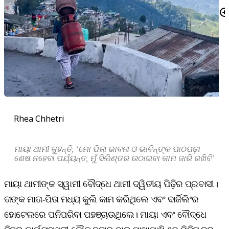
Rhea Chhetri
ମାୟା ଥାମୀ କୁହନ୍ତି, ‘ମୋ ପିଲା ଭାବନା ଓ ଭାବିନ୍‌ଙ୍କ ପାଠପଢ଼ା
ଶେଷ ନହେବା ପର୍ଯ୍ୟନ୍ତ, ମୁଁ ସିଲିଣ୍ଡର ଉଠାଇବା କାମ ଜାରି ରଖିବି’
ମାୟା ଥାମୀଙ୍କ ସ୍ୱାମୀ ବୌଦ୍ଧେ ଥାମୀ ଦ୍ୱିତୀୟ ପିଢ଼ିର ପ୍ରବାସୀ।
ତାଙ୍କ ମାତା-ପିତା ମଧ୍ୟ କୁଲି କାମ କରିଥିଲେ ଏବଂ ଦାର୍ଜିଲିଂର
ହୋଟେଲରେ ପନିପରିବା ପହଞ୍ଚାଉଥିଲେ। ମାୟା ଏବଂ ବୌଦ୍ଧେ