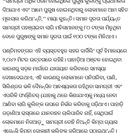
‘‘ସାମଗ୍ରୀ ଅଧିକ ଓଜନ ହୋଇଥିଲେ ପୁରୁଷ କୁଲିଙ୍କୁ ପ୍ରାଥମିକତା
ଦିଆଯାଏ ଏବଂ ଆମେ ପୁରୁଷ ହୋଇନଥିବାରୁ ଲୋକମାନେ ଆମ ସହିତ
ମୂଲଚାଲ କରିଥା’ନ୍ତି,’’ ମାୟା କୁହନ୍ତି। ସମାନ ଦୂରତା ପର୍ଯ୍ୟନ୍ତ
ସାମଗ୍ରୀ ପହଞ୍ଚାଇବା ଲାଗି ମହିଳାମାନଙ୍କୁ ୮୦ ଟଙ୍କା ମିଳୁଥିବା
ବେଳେ ପୁରୁଷଙ୍କୁ ସମାନ ଦୂରତା ପାଇଁ ୧୦୦ ଟଙ୍କା ମିଳିଥାଏ।
ପଶ୍ଚିମବଙ୍ଗର ଏହି ବ୍ୟସ୍ତବହୁଳ ସହର ଦାର୍ଜିଲିଂ ପୂର୍ବ ହିମାଳୟରେ
୨,୦୪୨ ମିଟର ଉଚ୍ଚତାରେ ରହିଛି। ପାହାଡ଼ିଆ ଅଞ୍ଚଳ ହୋଇଥିବା
କାରଣରୁ ସଡ଼କ ମାର୍ଗରେ ଯାତାୟାତ କରିବାରେ ସମସ୍ୟା
ଦେଖାଦେଇଥାଏ, ଏହି କାରଣରୁ ଲୋକମାନେ ପନିପରିବା, ପାଣି,
ସିଲିଣ୍ଡର ଭଳି ଦୈନନ୍ଦିନ ଆବଶ୍ୟକତା ରହିଥିବା ସାମଗ୍ରୀ ଏବଂ
ଏପରିକି ଫର୍ଣ୍ଣିଚର୍‌ (ଯାହାକୁ ଥରେ କିଣାଯାଏ)କୁ ମଧ୍ୟ ନେବା
ଆଣିବା ଲାଗି କୁଲିଙ୍କ ଉପରେ ନିର୍ଭର କରିବାକୁ ପଡ଼ିଥାଏ। ପାହାଡ଼ି
ଗଡ଼ାଣିଆ ରାସ୍ତାରେ ଯାନବାହନ ଚାଲିପାରିବ ନାହିଁ, ସେଥିପାଇଁ
ଲୋକମାନେ ନିଜଆଡ଼ୁ ସାମଗ୍ରୀ ବୋହି ନିଅନ୍ତି କିମ୍ବା ଗ୍ୟାସ
ଏଜେନ୍ସି କିମ୍ବା ଦୋକାନୀ କୁଲିଙ୍କ ଜରିଆରେ ପଠାଇଥା’ନ୍ତି।