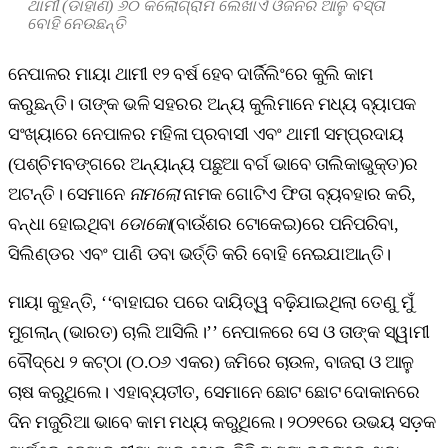
ଥାମୀ (ଡାହାଣ) ୬୦ କିଲୋଗ୍ରାମ ଲେଖାଏଁ ଓଜନର ଆଳୁ ବସ୍ତା
ବୋହି ନେଉଛନ୍ତି
ନେପାଳର ମାୟା ଥାମୀ ୧୨ ବର୍ଷ ହେବ ଦାର୍ଜିଲିଂରେ କୁଲି କାମ
କରୁଛନ୍ତି। ତାଙ୍କ ଭଳି ସହରର ଅନ୍ୟ କୁଲିମାନେ ମଧ୍ୟ ବ୍ୟାପକ
ସଂଖ୍ୟାରେ ନେପାଳର ମହିଳା ପ୍ରବାସୀ ଏବଂ ଥାମୀ ସମ୍ପ୍ରଦାୟ
(ପଶ୍ଚିମବଙ୍ଗରେ ଅନ୍ୟାନ୍ୟ ପଛୁଆ ବର୍ଗ ଭାବେ ତାଲିକାଭୁକ୍ତ)ର
ଅଟନ୍ତି। ସେମାନେ
ନାମଲୋ
ନାମକ ଗୋଟିଏ ଫିତା ବ୍ୟବହାର କରି,
ବନ୍ଧା ହୋଇଥିବା
ଡୋକୋ
(ବାଉଁଶର ଟୋକେଇ)ରେ ପନିପରିବା,
ସିଲିଣ୍ଡର ଏବଂ ପାଣି ଡବା ଭର୍ତ୍ତି କରି ବୋହି ନେଇଯାଆନ୍ତି।
ମାୟା କୁହନ୍ତି, ‘‘ବାହାଘର ପରେ ଦାୟିତ୍ୱ ବଢ଼ିଯାଇଥିଲା ତେଣୁ ମୁଁ
ମୁଗଲାନ୍‌ (ଭାରତ) ଚାଲି ଆସିଲି।’’ ନେପାଳରେ ସେ ଓ ତାଙ୍କ ସ୍ୱାମୀ
ବୌଦ୍ଧେ ୨ କଟ୍ଠା (୦.୦୬ ଏକର) ଜମିରେ ଚାଉଳ, ବାଜରା ଓ ଆଳୁ
ଚାଷ କରୁଥିଲେ। ଏହାବ୍ୟତୀତ, ସେମାନେ ଛୋଟ ଛୋଟ ଦୋକାନରେ
ଦିନ ମଜୁରିଆ ଭାବେ କାମ ମଧ୍ୟ କରୁଥିଲେ। ୨୦୨୧ରେ ଉଭୟ ସଡ଼କ