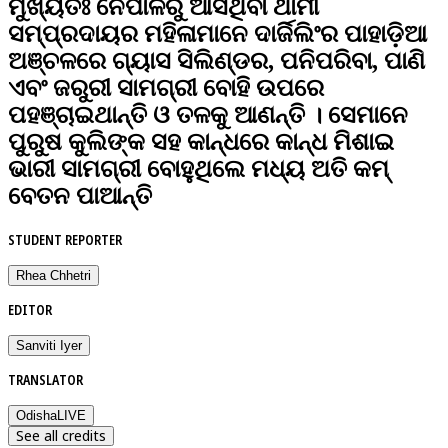
ମୁଖ୍ୟତଃ ନେପାଳରୁ ଆସିଥିବା ଥାମୀ
ସମ୍ପ୍ରଦାୟର ମହିଳାମାନେ ଦାର୍ଜିଲିଂର ପାହାଡ଼ିଆ
ଅଞ୍ଚଳରେ ଗ୍ୟାସ ସିଲିଣ୍ଡର, ପନିପରିବା, ପାଣି
ଏବଂ ଜରୁରୀ ସାମଗ୍ରୀ ବୋହି ଉପରେ
ପହଞ୍ଚାଇଥାନ୍ତି ଓ ତଳକୁ ଆଣନ୍ତି । ସେମାନେ
ପୁରୁଷ କୁଲିଙ୍କ ସହ କାନ୍ଧରେ କାନ୍ଧ ମିଶାଇ
ଭାରୀ ସାମଗ୍ରୀ ବୋହୁଥିଲେ ମଧ୍ୟ ଅତି କମ୍‌
ବେତନ ପାଆନ୍ତି
STUDENT REPORTER
Rhea Chhetri
EDITOR
Sanviti Iyer
TRANSLATOR
OdishaLIVE
See all credits