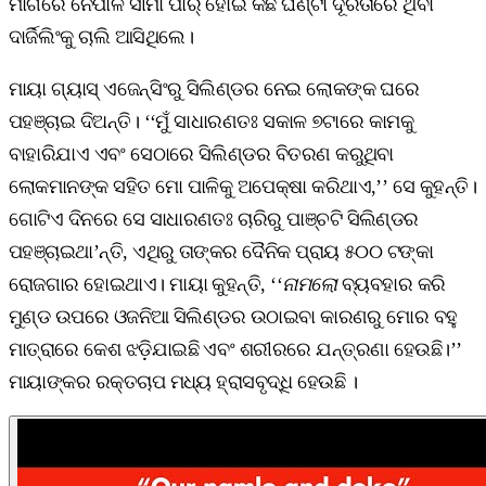
ମାର୍ଗରେ ନେପାଳ ସୀମା ପାର୍‌ ହୋଇ କିଛି ଘଣ୍ଟା ଦୂରତାରେ ଥିବା
ଦାର୍ଜିଲିଂକୁ ଚାଲି ଆସିଥିଲେ।
ମାୟା ଗ୍ୟାସ୍‌ ଏଜେନ୍ସିଂରୁ ସିଲିଣ୍ଡର ନେଇ ଲୋକଙ୍କ ଘରେ
ପହଞ୍ଚାଇ ଦିଅନ୍ତି। ‘‘ମୁଁ ସାଧାରଣତଃ ସକାଳ ୭ଟାରେ କାମକୁ
ବାହାରିଯାଏ ଏବଂ ସେଠାରେ ସିଲିଣ୍ଡର ବିତରଣ କରୁଥିବା
ଲୋକମାନଙ୍କ ସହିତ ମୋ ପାଳିକୁ ଅପେକ୍ଷା କରିଥାଏ,’’ ସେ କୁହନ୍ତି।
ଗୋଟିଏ ଦିନରେ ସେ ସାଧାରଣତଃ ଚାରିରୁ ପାଞ୍ଚଟି ସିଲିଣ୍ଡର
ପହଞ୍ଚାଇଥା’ନ୍ତି, ଏଥିରୁ ତାଙ୍କର ଦୈନିକ ପ୍ରାୟ ୫୦୦ ଟଙ୍କା
ରୋଜଗାର ହୋଇଥାଏ। ମାୟା କୁହନ୍ତି, ‘‘
ନାମଲୋ
ବ୍ୟବହାର କରି
ମୁଣ୍ଡ ଉପରେ ଓଜନିଆ ସିଲିଣ୍ଡର ଉଠାଇବା କାରଣରୁ ମୋର ବହୁ
ମାତ୍ରାରେ କେଶ ଝଡ଼ିଯାଇଛି ଏବଂ ଶରୀରରେ ଯନ୍ତ୍ରଣା ହେଉଛି।’’
ମାୟାଙ୍କର ରକ୍ତଚାପ ମଧ୍ୟ ହ୍ରାସବୃଦ୍ଧି ହେଉଛି ।