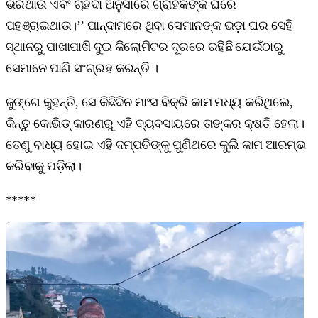
ଭରିଥାଉ ଏବଂ ଚାହିଦା ଅନୁସାରେ ଗ୍ରାହକଙ୍କ ଘରେ
ପହଞ୍ଚାଇଥାଉ।’’ ପାନ୍ଦାମରେ ଥିବା ସେମାନଙ୍କ ଭଡ଼ା ଘର ସେହି
ସ୍ଥାନରୁ ପାଖାପାଖି ଦୁଇ କିଲୋମିଟର ଦୂରରେ ରହିଛି ଯେଉଁଠାରୁ
ସେମାନେ ପାଣି ସଂଗ୍ରହ କରନ୍ତି ।
ଜୁଙ୍ଗେ କୁହନ୍ତି, ସେ କିଛିଦିନ ମାଂସ ବିକ୍ରି କାମ ମଧ୍ୟ କରିଥିଲେ,
କିନ୍ତୁ କୋଭିଡ୍‌ କାରଣରୁ ଏହି ବ୍ୟବସାୟରେ ତାଙ୍କର କ୍ଷତି ହେଲା।
ତେଣୁ ବାଧ୍ୟ ହୋଇ ଏହି ଦମ୍ପତିଙ୍କୁ ପୁଣିଥରେ କୁଲି କାମ ଆରମ୍ଭ
କରିବାକୁ ପଡ଼ିଲା।
*****