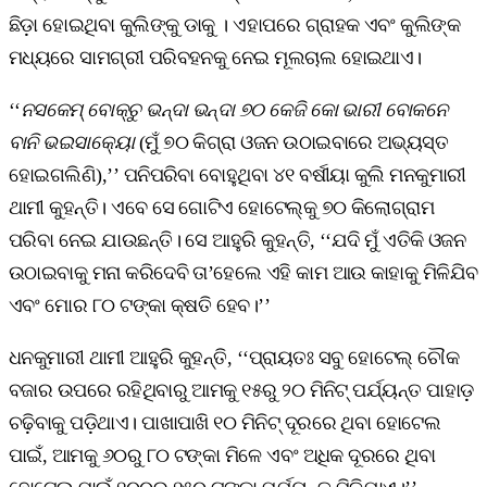
ଛିଡ଼ା ହୋଇଥିବା କୁଲିଙ୍କୁ ଡାକୁ । ଏହାପରେ ଗ୍ରାହକ ଏବଂ କୁଲିଙ୍କ
ମଧ୍ୟରେ ସାମଗ୍ରୀ ପରିବହନକୁ ନେଇ ମୂଲଚାଲ ହୋଇଥାଏ।
‘‘
ନସକେମ୍‌ ବୋକ୍‌ଚୁ ଭନ୍ଦା ଭନ୍ଦା ୭୦ କେଜି କୋ ଭାରୀ ବୋକନେ
ବାନି ଭଇସାକ୍ୟୋ
(ମୁଁ ୭୦ କିଗ୍ରା ଓଜନ ଉଠାଇବାରେ ଅଭ୍ୟସ୍ତ
ହୋଇଗଲିଣି),’’ ପନିପରିବା ବୋହୁଥିବା ୪୧ ବର୍ଷୀୟା କୁଲି ମନକୁମାରୀ
ଥାମୀ କୁହନ୍ତି। ଏବେ ସେ ଗୋଟିଏ ହୋଟେଲ୍‌କୁ ୭୦ କିଲୋଗ୍ରାମ
ପରିବା ନେଇ ଯାଉଛନ୍ତି। ସେ ଆହୁରି କୁହନ୍ତି, ‘‘ଯଦି ମୁଁ ଏତିକି ଓଜନ
ଉଠାଇବାକୁ ମନା କରିଦେବି ତା’ହେଲେ ଏହି କାମ ଆଉ କାହାକୁ ମିଳିଯିବ
ଏବଂ ମୋର ୮୦ ଟଙ୍କା କ୍ଷତି ହେବ।’’
ଧନକୁମାରୀ ଥାମୀ ଆହୁରି କୁହନ୍ତି, ‘‘ପ୍ରାୟତଃ ସବୁ ହୋଟେଲ୍‌ ଚୌକ
ବଜାର ଉପରେ ରହିଥିବାରୁ ଆମକୁ ୧୫ରୁ ୨୦ ମିନିଟ୍‌ ପର୍ଯ୍ୟନ୍ତ ପାହାଡ଼
ଚଢ଼ିବାକୁ ପଡ଼ିଥାଏ। ପାଖାପାଖି ୧୦ ମିନିଟ୍‌ ଦୂରରେ ଥିବା ହୋଟେଲ
ପାଇଁ, ଆମକୁ ୬୦ରୁ ୮୦ ଟଙ୍କା ମିଳେ ଏବଂ ଅଧିକ ଦୂରରେ ଥିବା