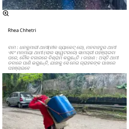
Rhea Chhetri
ବାମ : ଧନକୁମାରୀ ଥାମୀ(ନୀଳ ଜ୍ୟାକେଟ୍‌ ରେ), ମନବାହଦୁର ଥାମୀ
ଏବଂ ମନମାୟା ଥାମୀ (ଲାଲ ସ୍ୱେଟରରେ) ସାମଗ୍ରୀ ପହଞ୍ଚାଇବା
ପରେ, ଚୌକ ବଜାରରେ ବିଶ୍ରାମ କରୁଛନ୍ତି । ଡାହାଣ : ଅସ୍ତି ଥାମୀ
ଡବାରେ ପାଣି ଭରୁଛନ୍ତି, ଯାହାକୁ ସେ ନେଇ ଗ୍ରାହକଙ୍କ ପାଖରେ
ପହଞ୍ଚାଇବେ