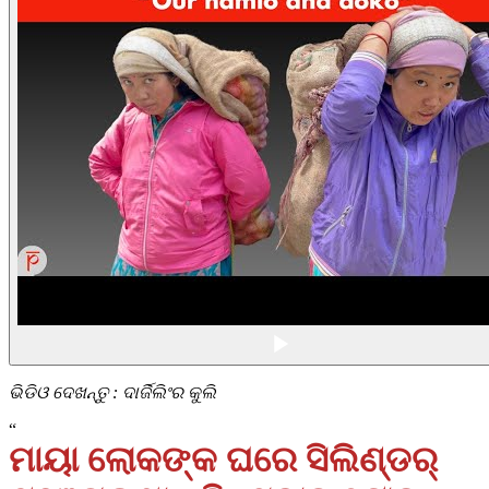
ଭିଡିଓ ଦେଖନ୍ତୁ : ଦାର୍ଜିଲିଂର କୁଲି
“
ମାୟା ଲୋକଙ୍କ ଘରେ ସିଲିଣ୍ଡର୍‌