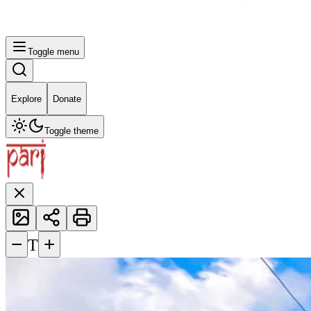
Toggle menu
Explore
Donate
Toggle theme
−
+
T