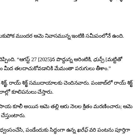
కొట్టుకుపోక ముందర ఆమె నివాసమున్న ఇంటికి సమీపంలోనే ఉంది.
పింది. “ఆగస్ట్ 27 [2025]న పొద్దున్న ఆరింటికి,
ధుస్సీ
[మట్టితో
తైన స్థలం మీద తలదాచుకోవడానికి మేమంతా పరుగులు తీశాం.”
క్ఖ్, రాయ్ శిక్ఖ్ సముదాయాలకు చెందినవారు. పంజాబ్‌లో రాయ్ శిక్ఖ్
ల్లో కూలిపనులు చేస్తారు.
్యవసాయ కూలీ అయిన ఆమె తల్లి ఆరు నెలల క్రితం మరణించారు; ఆమె
ేస్తుంటారు.
వంసంచేసి, పండేందుకు సిద్ధంగా ఉన్న
ఖరీఫ్
వరి పంటను పూర్తిగా