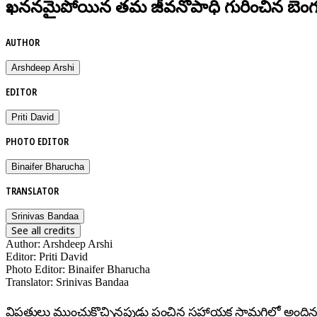
ఖననమైపోయిన తమ జీవనోపాధి గురించిన బెంగ ఇ
AUTHOR
Arshdeep Arshi
EDITOR
Priti David
PHOTO EDITOR
Binaifer Bharucha
TRANSLATOR
Srinivas Bandaa
See all credits
Author
:
Arshdeep Arshi
Editor
:
Priti David
Photo Editor
:
Binaifer Bharucha
Translator
:
Srinivas Bandaa
విపత్తులు ముంచుకొచ్చినపుడు పంచిన సహాయక సామగ్రిలో అందిన దిను