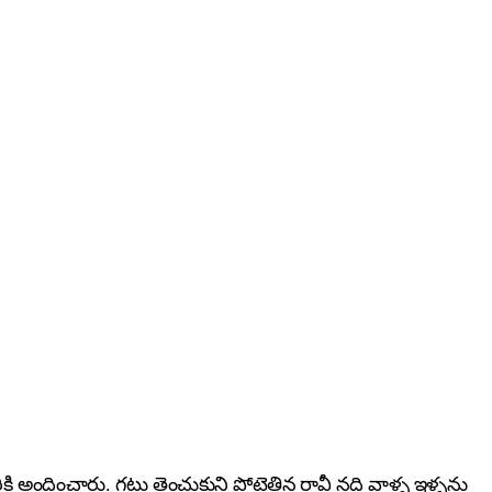
అందించారు. గట్లు తెంచుకుని పోటెత్తిన రావీ నది వాళ్ళ ఇళ్ళను