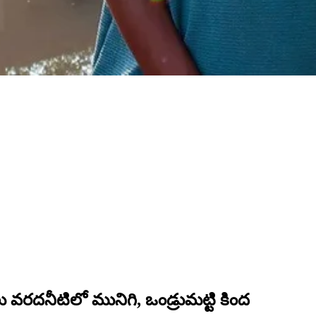
వరదనీటిలో మునిగి, ఒండ్రుమట్టి కింద