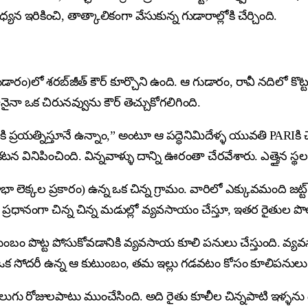
 ఇరికించి, తాత్కాలికంగా వేసుకున్న గుడారాల్లోకి చేర్చింది.
డారం)లో శరబ్‌జీత్ కౌర్ కూర్చొని ఉంది. ఆ గుడారం, రావీ నదిలో 
నా ఒక చిరునవ్వును కౌర్ తెచ్చుకోగలిగింది.
 ప్రయత్నిస్తూనే ఉన్నాం,” అంటూ ఆ పద్ధెనిమిదేళ్ళ యువతి PARIకి చెప్
ఒక ప్రకటన వినిపించింది. విన్నవాళ్ళు దాన్ని ఊరంతా చేరవేశారు. ఎత్
ెక్కల ప్రకారం) ఉన్న ఒక చిన్న గ్రామం. వారిలో ఎక్కువమంది జట్ట్ శి
్రధానంగా చిన్న చిన్న మడుల్లో వ్యవసాయం చేస్తూ, ఇతర రైతుల పొలా
ుటుంబం పొట్ట పోసుకోవడానికి వ్యవసాయ కూలి పనులు చేస్తుంది. వ
 ఒక సోదరీ ఉన్న ఆ కుటుంబం, తమ ఇల్లు గడవటం కోసం కూలిపనులు చ
ు రోజులపాటు ముంచేసింది. అది రైతు కూలీల చిన్నపాటి ఇళ్ళను ధ్