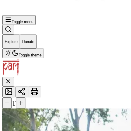
Toggle menu
Explore
Donate
Toggle theme
−
+
T