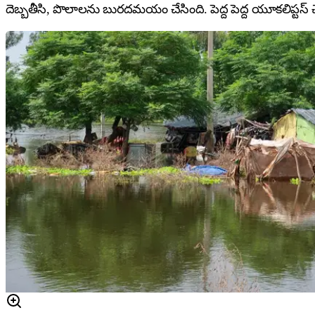
దెబ్బతీసి, పొలాలను బురదమయం చేసింది. పెద్ద పెద్ద యూకలిప్టస్