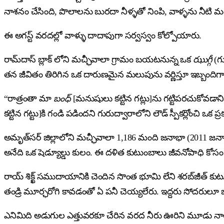
నాశనం చేసింది, పొలాలను బురదా నీళ్ళతో నింపి, వాళ్ళను నీటి మధ్యన
ఈ అగస్ట్ వరదల్లో వాళ్ళు దాదాపుగా సర్వస్వం కోల్పోయారు.
రామ్‌దాస్ బ్లాక్ లోని మచ్ఛీవాలా గ్రామం బయటనున్న ఒక
ఝుగ్గీ
(గు
తన జీవితం తిరిగిన ఒక దారుణమైన మలుపును వర్ణిస్తూ ఇబ్బందిగానై
“రాత్రంతా మా
బంధ్
[మనుషులు కట్టిన గట్లు]ను గట్టిపరచుకోవడానికి
కట్టిన గట్టు]కి గండి పడిందని గురుద్వారాలోని లౌడ్ స్పీకర్లోంచి 
అమృత్‌సర్ జిల్లాలోని మచ్ఛీవాలా 1,186 మంది జనాభా (2011 జనాభా ల
అనేది ఒక షెడ్యూల్డు కులం. ఈ దళిత కుటుంబాలు జీవనోపాధి కోసం ప
రాయ్ శిక్ఖ్ సముదాయానికి చెందిన సొంత భూమి లేని శరబ్‌జీత్ క
తండ్రి మూర్ఛరోగి కావడంతో ఏ పనీ చెయ్యలేరు. ఇద్దరు సోదరులూ
ఎనిమిది అడుగుల ఎత్తువరకూ చేరిన వరద నీరు ఊరిని మూడు నాలుగ