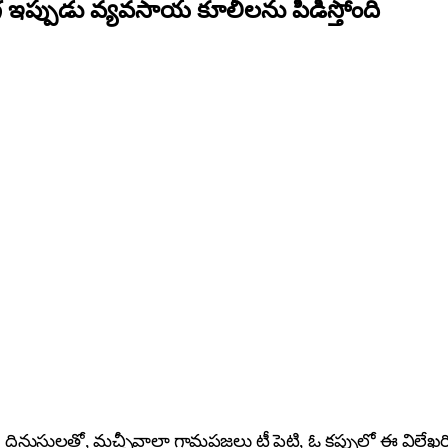
ప్పుడు వ్యవసాయ కూలీలను పీడిస్తోంది
సులతో, మచ్ఛీవాలా గ్రామప్రజలు టీ పెట్టి, ఓ కప్పులో ఈ విలేఖరికి 