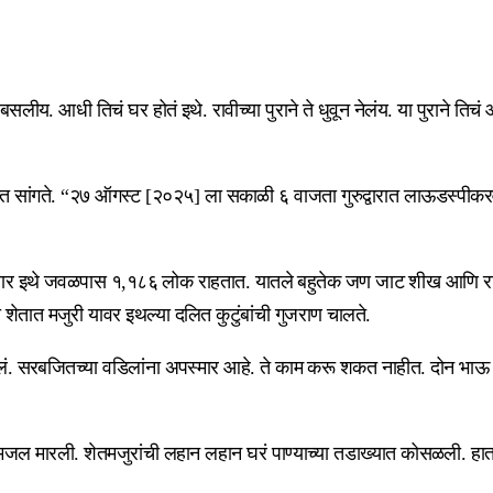
बसलीय. आधी तिचं घर होतं इथे. रावीच्या पुराने ते धुवून नेलंय. या पुराने त
बजीत सांगते. “२७ ऑगस्ट [२०२५] ला सकाळी ६ वाजता गुरुद्वारात लाऊडस्पीकरव
नुसार इथे जवळपास १,१८६ लोक राहतात. यातले बहुतेक जण जाट शीख आणि राय
शेतात मजुरी यावर इथल्या दलित कुटुंबांची गुजराण चालते.
झालं. सरबजितच्या वडिलांना अपस्मार आहे. ते काम करू शकत नाहीत. दोन भाऊ 
यंत मजल मारली. शेतमजुरांची लहान लहान घरं पाण्याच्या तडाख्यात कोसळली. ह