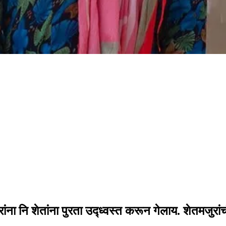
घरांना नि शेतांना पुरता उद्ध्वस्त करून गेलाय. शेतमजुरा