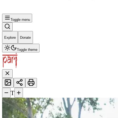
Toggle menu
Explore
Donate
Toggle theme
−
+
T