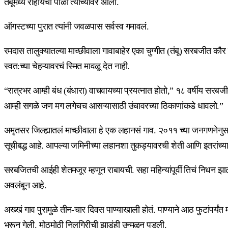
तंबूंमध्ये राहायची पाळी त्यांच्यावर आली.
ऑगस्टच्या पुरात त्यांनी जवळपास सर्वस्व गमावलं.
रमदास तालुक्यातल्या माच्छीवाला गावाबाहेर एका चुग्गीत (तंबू) सरबजीत कौर 
स्वत:च्या चेहऱ्यावरचं स्मित मावळू देत नाही.
“रात्रभर आम्ही बंध (बंधारा) वाचवायच्या प्रयत्नात होतो,” १८ वर्षीय सर
आम्ही सगळे जण मग लगेचच आसऱ्यासाठी उंचावरच्या ठिकाणांकडे धावलो.”
अमृतसर जिल्ह्यातलं माच्छीवाला हे एक लहानसं गाव. २०११ च्या जनगणने
सूचीबद्ध आहे. आपल्या जमिनीच्या लहानशा तुकड्यावरची शेती आणि इतरांच्या 
सरबजितची आईही शेतमजूर म्हणून राबायची. सहा महिन्यांपूर्वी तिचं निधन 
अवलंबून आहे.
अख्खं गाव पुरामुळे तीन-चार दिवस पाण्याखाली होतं. पाण्याने आठ फुटांपर्
भरून गेली. मोठमोठी निलगिरीची झाडंही उन्मळून पडली.