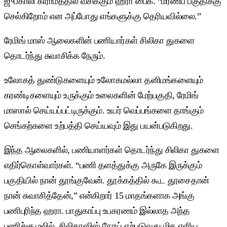
ஜுப்காலி கிராமத்தில் வசிக்கும் ஹரா பைக். “மரணப் பகுதிக்கு
செல்கிறோம் என அப்போது எங்களுக்கு தெரியவில்லை.”
ரேமிங் மாஸ் ஆலைகளின் பணியார்கள் சிலிகா துகளை
தொடர்ந்து சுவாசிக்க நேரும்.
உலோகத் துண்டுகளையும் உலோகமல்லா தனிமங்களையும்
கரண்டிகளையும் உருக்கும் உலைகளின் மேற்பகுதி, ரேமிங்
மாஸால் செய்யப்பட்டிருக்கும். உயர் வெப்பங்களை தாங்கும்
செங்கற்களை உற்பத்தி செய்யவும் இது பயன்படுகிறது.
இந்த ஆலைகளில், பணியாளர்கள் தொடர்ந்து சிலிகா துகளை
எதிர்கொள்வார்கள். “பணி தளத்துக்கு அருகே இருக்கும்
பகுதியில் நான் தூங்குவேன். தூக்கத்தில் கூட தூசைதான்
நான் சுவாசித்தேன்,” என்கிறார் 15 மாதங்களாக அங்கு
பணிபுரிந்த ஹரா. பாதுகாப்பு உபகரணம் இல்லாத அந்த
பணிச்சூழலில், சிலிகாஸிஸ் நோய் ஏற்படுவது மிக எளிய