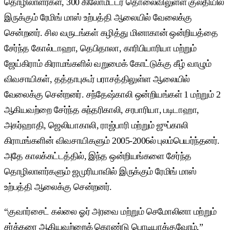
தொழிலாளர்கள், 300 கிலோமீட்டர் தொலைவிலுள்ள குல்தியில்
இருக்கும் ரேமிங் மாஸ் உற்பத்தி ஆலையில் வேலைக்கு
சென்றனர். சில வருடங்கள் கழித்து மினாகான் ஒன்றியத்தை
சேர்ந்த கோல்டாஹா, தெபிதாலா, காரிபியாரியா மற்றும்
ஜேய்கிராம் கிராமங்களில் வறுமைக் கோட்டுக்கு கீழ் வாழும்
விவசாயிகள், தத்தாபுகூர் பராசத்திலுள்ள ஆலையில்
வேலைக்கு சென்றனர். சந்தேஷ்காலி ஒன்றியங்கள் 1 மற்றும் 2
ஆகியவற்றை சேர்ந்த சுந்தரிகாலி, சரபாரியா, படிடாஹா,
அகர்ஹாதி, ஜெலியாகாலி, ராஜ்பாரி மற்றும் ஜுப்காலி
கிராமங்களின் விவசாயிகளும் 2005-2006ல் புலம்பெயர்ந்தனர்.
அதே காலக்கட்டத்தில், இந்த ஒன்றியங்களை சேர்ந்த
தொழிலாளர்களும் ஜமுரியாவில் இருக்கும் ரேமிங் மாஸ்
உற்பத்தி ஆலைக்கு சென்றனர்.
“குவார்சைட் கல்லை ஓர் அரவை மற்றும் செமோலினா மற்றும்
சர்க்கரை ஆகியவற்றைக் கொண்டு பொடியாக்குவோம்,”