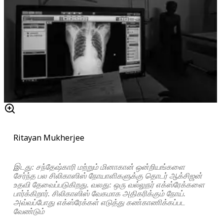
Ritayan Mukherjee
இடது: சந்தேஷ்காரி மற்றும் மினாகான் ஒன்றியங்களை
சேர்ந்த பல சிலிகாஸிஸ் நோயாளிகளுக்கு தொடர் ஆக்சிஜன்
உதவி தேவைப்படுகிறது. வலது: ஒரு வல்லுநர் எக்ஸ்ரேக்களை
பார்க்கிறார். சிலிகாஸிஸ் வேகமாக அதிகரிக்கும் நோய்.
அவ்வப்போது எக்ஸ்ரேக்கள் எடுத்து கண்காணிக்கப்பட
வேண்டும்