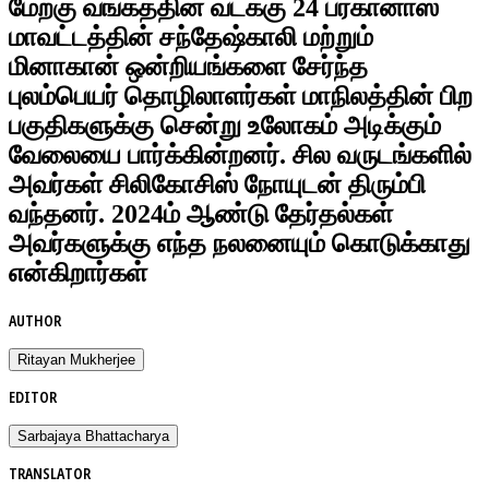
மேற்கு வங்கத்தின் வடக்கு 24 பர்கானாஸ்
மாவட்டத்தின் சந்தேஷ்காலி மற்றும்
மினாகான் ஒன்றியங்களை சேர்ந்த
புலம்பெயர் தொழிலாளர்கள் மாநிலத்தின் பிற
பகுதிகளுக்கு சென்று உலோகம் அடிக்கும்
வேலையை பார்க்கின்றனர். சில வருடங்களில்
அவர்கள் சிலிகோசிஸ் நோயுடன் திரும்பி
வந்தனர். 2024ம் ஆண்டு தேர்தல்கள்
அவர்களுக்கு எந்த நலனையும் கொடுக்காது
என்கிறார்கள்
AUTHOR
Ritayan Mukherjee
EDITOR
Sarbajaya Bhattacharya
TRANSLATOR