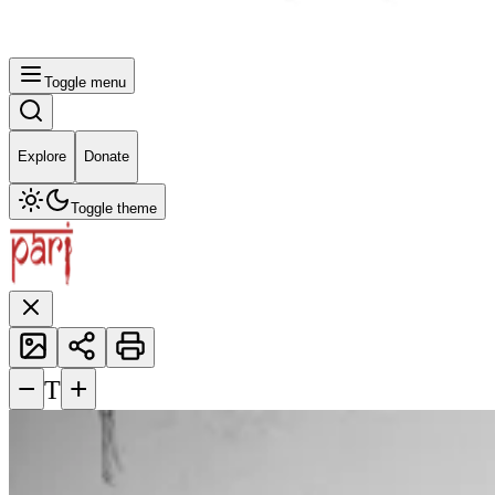
Toggle menu
Explore
Donate
Toggle theme
−
+
T