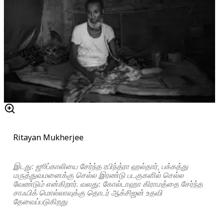
Ritayan Mukherjee
இடது: ஜூப்காலியை சேர்ந்த ரபிந்த்ரா ஹல்தார், பக்கத்து
மருத்துவமனைக்கு செல்ல இரண்டு படகுகளில் செல்ல
வேண்டும் என்கிறார். வலது: கோல்டாஹா கிராமத்தை சேர்ந்த
சாஃபிக் மொல்லாவுக்கு தொடர் ஆக்சிஜன் உதவி
தேவைப்படுகிறது