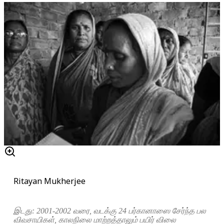
Ritayan Mukherjee
இடது: 2001-2002 வரை, வடக்கு 24 பர்கானாஸை சேர்ந்த பல
விவசாயிகள், காலநிலை மாற்றத்தாலும் பயிர் விலை