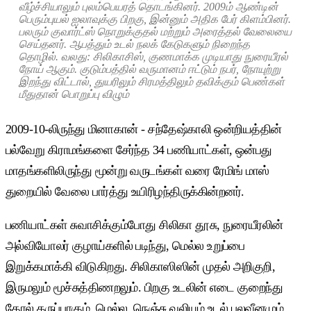
வீழ்ச்சியாலும் புலம்பெயரத் தொடங்கினர். 2009ம் ஆண்டின்
பெரும்புயல் ஐலாவுக்கு பிறகு, இன்னும் அதிக பேர் கிளம்பினர்.
பலரும் குவார்ட்ஸ் நொறுக்குதல் மற்றும் அரைத்தல் வேலையை
செய்தனர். ஆபத்தும் உடல் நலக் கேடுகளும் நிறைந்த
தொழில். வலது: சிலிகாசிஸ், குணமாக்க முடியாது நுரையீரல்
நோய் ஆகும். குடும்பத்தில் வருமானம் ஈட்டும் நபர், நோயுற்று
இறந்து விட்டால், துயரிலும் சிரமத்திலும் தவிக்கும் பெண்கள்
மீதுதான் பொறுப்பு விழும்
2009-10-லிருந்து மினாகான் - சந்தேஷ்காலி ஒன்றியத்தின்
பல்வேறு கிராமங்களை சேர்ந்த 34 பணியாட்கள், ஒன்பது
மாதங்களிலிருந்து மூன்று வருடங்கள் வரை ரேமிங் மாஸ்
துறையில் வேலை பார்த்து உயிரிழந்திருக்கின்றனர்.
பணியாட்கள் சுவாசிக்கும்போது சிலிகா தூசு, நுரையீரலின்
அல்வியோலர் குழாய்களில் படிந்து, மெல்ல உறுப்பை
இறுக்கமாக்கி விடுகிறது. சிலிகாஸிஸின் முதல் அறிகுறி,
இருமலும் மூச்சுத்திணறலும். பிறகு உடலின் எடை குறைந்து
தோல் கருப்பாகும். மெல்ல, நெஞ்சு வலியும் உடல் பலவீனமும்