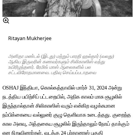
Ritayan Mukherjee
அனிதா மண்டல் (இடது) மற்றும் பாரதி ஹல்தார் (வலது)
ஆகிய இருவரின் கணவர்களும் சிலிகாஸிஸ் வந்து
உயிரிழந்தனர். ரேமிங் மாஸ் ஆலைகளில் பல
சட்டவிரோதமானவை. பதிவு செய்யப்படாதவை
OSHAJ இந்தியா, கொல்கத்தாவில் மார்ச் 31, 2024 அன்று
நடத்திய பயிற்சிப் பட்டறையில், அதிக காலம் மாசு சூழலில்
இருந்தால்தான் சிலிகாஸிஸ் வரும் என்கிற வழக்கமான
நம்பிக்கையை வல்லுனர் குழு தெளிவாக உடைத்தது. குறைந்த
கால அளவு, அத்தகைய சூழலில் இருந்தாலும் நோய் தாக்கும்
என நிறுவினார்கள். வடக்கு 24 பர்கானாஸ் பகுதி