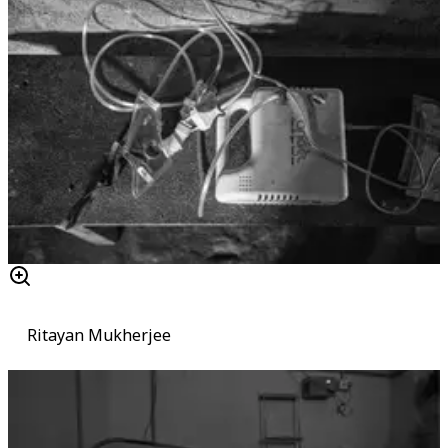
Ritayan Mukherjee