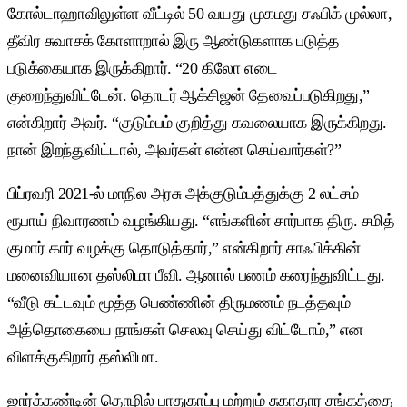
கோல்டாஹாவிலுள்ள வீட்டில் 50 வயது முகமது சஃபிக் முல்லா,
தீவிர சுவாசக் கோளாறால் இரு ஆண்டுகளாக படுத்த
படுக்கையாக இருக்கிறார். “20 கிலோ எடை
குறைந்துவிட்டேன். தொடர் ஆக்சிஜன் தேவைப்படுகிறது,”
என்கிறார் அவர். “குடும்பம் குறித்து கவலையாக இருக்கிறது.
நான் இறந்துவிட்டால், அவர்கள் என்ன செய்வார்கள்?”
பிப்ரவரி 2021-ல் மாநில அரசு அக்குடும்பத்துக்கு 2 லட்சம்
ரூபாய் நிவாரணம் வழங்கியது. “எங்களின் சார்பாக திரு. சமித்
குமார் கார் வழக்கு தொடுத்தார்,” என்கிறார் சாஃபிக்கின்
மனைவியான தஸ்லிமா பீவி. ஆனால் பணம் கரைந்துவிட்டது.
“வீடு கட்டவும் மூத்த பெண்ணின் திருமணம் நடத்தவும்
அத்தொகையை நாங்கள் செலவு செய்து விட்டோம்,” என
விளக்குகிறார் தஸ்லிமா.
ஜார்க்கண்டின் தொழில் பாதுகாப்பு மற்றும் சுகாதார சங்கத்தை