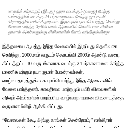
மாணிக் சர்காரும் (இடது) ஹரா பைக்கும் (வலது) மேற்கு
வங்கத்தின் வடக்கு 24 பர்கானாஸை சேர்ந்த ஜுப்காலி
கிராமத்தில் வசிக்கிறார்கள். இருவரும் புலம்பெயர்ந்து சென்று
வேலை பார்த்த ரேமிங் மாஸ் ஆலையில் வெளியான சிலிகா
தூசால் அவர்களுக்கு சிலிகாஸிஸ் நோய் வந்திருக்கிறது
இத்தகைய ஆபத்து இந்த வேலையில் இருப்பது தெளிவாக
தெரிந்து, 2000மாம் வருடம் தொடங்கி 2009ம் ஆண்டு வரை,
கிட்டத்தட்ட 10 வருடங்களாக வடக்கு 24 பர்கானாஸை சேர்ந்த
மாணிக் மற்றும் நபா குமார் போன்றவர்கள்,
வாழ்வாதாரத்துக்காக புலம்பெயர்ந்து இந்த ஆலைகளில்
வேலை பார்த்தனர். காலநிலை மாற்றமும் பயிர் விலைகளின்
சரிவும் அவர்களின் பாரம்பரிய வாழ்வாதாரமான விவசாயத்தை
வருமானமின்றி ஆக்கி விட்டது.
“வேலைகள் தேடி அங்கு நாங்கள் சென்றோம்,” என்கிறார்