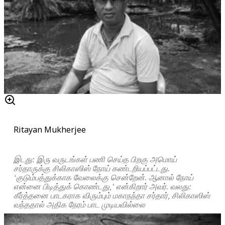
Ritayan Mukherjee
இடது: இரு வருடங்கள் பணி செய்த பிறகு அமொய்
சர்தாருக்கு சிலிகாஸிஸ் நோய் கண்டறியப்பட்டது.
‘குடும்பத்துக்காக வேலைக்கு சென்றேன். ஆனால் நோய்
என்னை பிடித்துக் கொண்டது,’ என்கிறார் அவர். வலது:
கீர்த்தனை பாடகராக விரும்பும் மகாநந்தா சர்தார், சிலிகாஸிஸ்
வந்ததால் அதிக நேரம் பாட முடியவில்லை