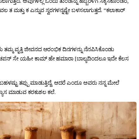
ದೆ. ಅವುಗಳಲ್ಲಿ ಒಂದು ತುಂಡನ್ನು ಹೆಬ್ಬೆರಳಿಗೆ ಸಿಕ್ಕಿಸಿಕೊಂಡರೆ,
ಕೇವಲ ತ ಮತ್ತು ಕ ಎನ್ನುವ ಸ್ವರಗಳನ್ನಷ್ಟೇ ಬಳಸಲಾಗುತ್ತದೆ. “ಕಲಾಕಾರ್‌
ು ತಮ್ಮ ವೃತ್ತಿ ಜೀವನದ ಆರಂಭಿಕ ದಿನಗಳನ್ನು ನೆನಪಿಸಿಕೊಂಡು
ಬಚಪನ್‌ ಸೇ ಯಹೀ ಕಾಮ್‌ ಹೇ ಹಮಾರಾ [ಬಾಲ್ಯದಿಂದಲೂ ಇದೇ ಕೆಲಸ
ಹಳಷ್ಟು ತಪ್ಪು ಮಾಡುತ್ತಿದ್ದೆ. ಆದರೆ ಎಂದೂ ಅವರು ನನ್ನ ಮೇಲೆ
ಭ್ಯಾಸ ಮಾಡುವ ಕರಕುಶಲ ಕಲೆ.