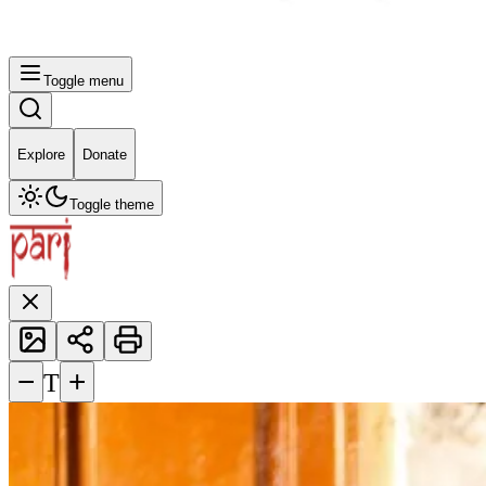
Toggle menu
Explore
Donate
Toggle theme
−
+
T