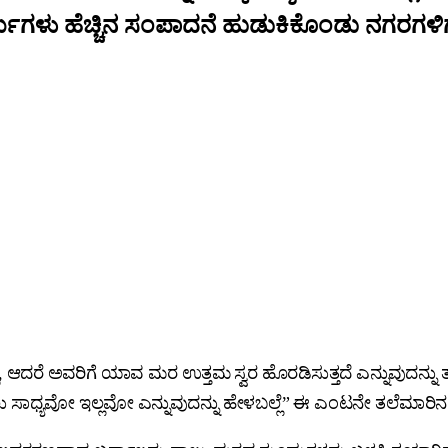
ಮಿಗಳು ಹೆಚ್ಚಿನ ಸಂಪಾದನೆ ಹುಡುಕಿಕೊಂಡು ನಗರಗಳಿಗೆ
 ಆದರೆ ಅವರಿಗೆ ಯಾವ ಮರ ಉತ್ತಮ ಸ್ವರ ಹೊರಡಿಸುತ್ತದೆ ಎನ್ನುವುದನ್ನು
ಾಧ್ಯವೋ ಇಲ್ಲವೋ ಎನ್ನುವುದನ್ನು ಹೇಳಬಲ್ಲೆ” ಈ ಎಂಟನೇ ತಲೆಮಾರಿನ ಅ