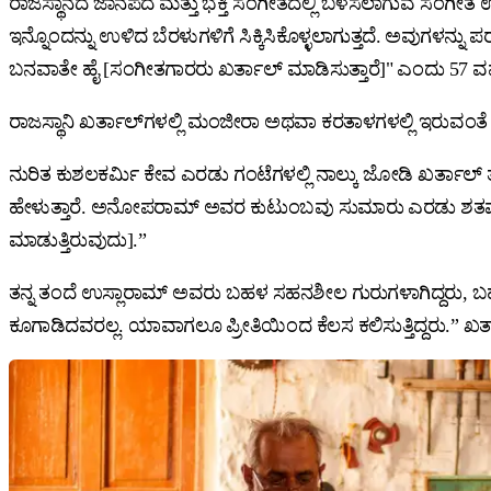
ರಾಜಸ್ಥಾನದ ಜಾನಪದ ಮತ್ತು ಭಕ್ತಿ ಸಂಗೀತದಲ್ಲಿ ಬಳಸಲಾಗುವ ಸಂಗೀತ ಉಪಕ
ಇನ್ನೊಂದನ್ನು ಉಳಿದ ಬೆರಳುಗಳಿಗೆ ಸಿಕ್ಕಿಸಿಕೊಳ್ಳಲಾಗುತ್ತದೆ. ಅವುಗಳನ್ನು ಪ
ಬನವಾತೇ ಹೈ [ಸಂಗೀತಗಾರರು ಖರ್ತಾಲ್‌ ಮಾಡಿಸುತ್ತಾರೆ]" ಎಂದು 57 ವರ
ರಾಜಸ್ಥಾನಿ ಖರ್ತಾಲ್‌ಗಳಲ್ಲಿ ಮಂಜೀರಾ ಅಥವಾ ಕರತಾಳಗಳಲ್ಲಿ ಇರುವಂತೆ ಗೆಜ
ನುರಿತ ಕುಶಲಕರ್ಮಿ ಕೇವ ಎರಡು ಗಂಟೆಗಳಲ್ಲಿ ನಾಲ್ಕು ಜೋಡಿ ಖರ್ತಾಲ್‌ 
ಹೇಳುತ್ತಾರೆ. ಅನೋಪರಾಮ್‌ ಅವರ ಕುಟುಂಬವು ಸುಮಾರು ಎರಡು ಶತಮಾನ
ಮಾಡುತ್ತಿರುವುದು].”
ತನ್ನ ತಂದೆ ಉಸ್ಲಾರಾಮ್‌ ಅವರು ಬಹಳ ಸಹನಶೀಲ ಗುರುಗಳಾಗಿದ್ದರು, ಬಹಳ ತ
ಕೂಗಾಡಿದವರಲ್ಲ. ಯಾವಾಗಲೂ ಪ್ರೀತಿಯಿಂದ ಕೆಲಸ ಕಲಿಸುತ್ತಿದ್ದರು.”