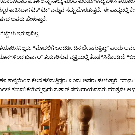
ರಣವಾದ ಖರ್ತಾಲನ್ನು ನಾಲ್ಕು ಮರದ ತುಂಡುಗಳನ್ನು ಬಳಸಿ ತಯಾರಿಸಲಾಗುತ್ತ
ರಸ್ಪರ ತಾಕಿಸಿದಾಗ ಟಕ್‌ ಟಕ್‌ ಎನ್ನುವ ಸದ್ದು ಹೊರಡುತ್ತದೆ. ಈ ವಾದ್ಯದಲ್ಲಿ 
್ಷದ ಅವರು ಹೇಳುತ್ತಾರೆ.
್ಜೆಗಳು ಇರುವುದಿಲ್ಲ.
ತಯಾರಿಸಬಲ್ಲರು. “ಮೊದಲಿಗೆ ಒಂದಿಡೀ ದಿನ ಬೇಕಾಗುತ್ತಿತ್ತು” ಎಂದು ಅವರ
ಗಳಿಂದ ಖರ್ತಾಲ್‌ ತಯಾರಿಸುವ ವೃತ್ತಿಯಲ್ಲಿ ತೊಡಗಿಸಿಕೊಂಡಿದೆ. “
ಾಳ್ಮೆಯಿಂದ ಕೆಲಸ ಕಲಿಸುತ್ತಿದ್ದರು ಎಂದು ಅವರು ಹೇಳುತ್ತಾರೆ. “ನಾನು ಬ
 ಖರ್ತಾಲ್‌ ತಯಾರಿಕೆಯೆನ್ನುವುದು ಸುತಾರ್‌ ಸಮುದಾಯದವರು ಮಾತ್ರವೇ ಅ