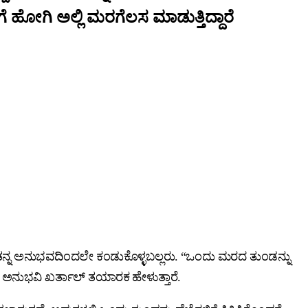
 ಹೋಗಿ ಅಲ್ಲಿ ಮರಗೆಲಸ ಮಾಡುತ್ತಿದ್ದಾರೆ
 ತನ್ನ ಅನುಭವದಿಂದಲೇ ಕಂಡುಕೊಳ್ಳಬಲ್ಲರು. “ಒಂದು ಮರದ ತುಂಡನ್ನು
ನುಭವಿ ಖರ್ತಾಲ್‌ ತಯಾರಕ ಹೇಳುತ್ತಾರೆ.