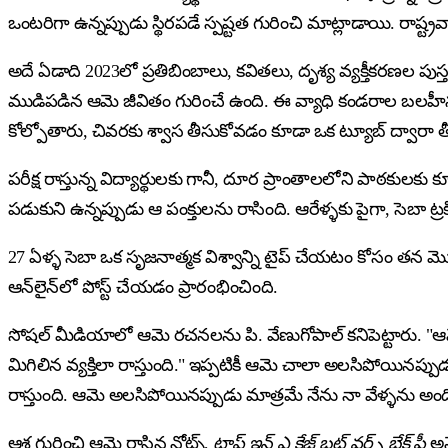
ఒంటరిగా ఉన్నప్పుడు స్థిరపడే స్పష్టత గురించి మాట్లాడాయి. రాష్ట్
అదే ఏడాది 2023లో ప్రతిబింబాలు, కవితలు, దృశ్య వ్యక్తీకరణల పు
ముడిపడిన ఆమె జీవితం గురించే ఉంది. ఈ వ్యాధి కండరాల బలహీనతక
కోల్పోతారు, చివరకు శ్వాస తీసుకోవడం కూడా ఒక ట్యూబ్ ద్వారా తీస
పరీక్ష రాస్తున్న విద్యార్థులకు గానీ, దూర ప్రాంతాలలోని పాఠకు
పడుకుని ఉన్నప్పుడు ఆ పంక్తులను రాసింది. ఆరేళ్ళకు పైగా, సెబా ట
27 ఏళ్ళ సెబా ఒక సృజనాత్మక విశ్వాన్ని టైప్ చేయటం కోసం తన మొబ
ఆన్‌లైన్‌లో పోస్ట్ చేయడం ప్రారంభించింది.
సోషల్ మీడియాలో ఆమె రచనలను పి. వేణుగోపాల్ కనిపెట్టారు. "ఆమ
మిగిలిన వ్యక్తిలా రాస్తుంది." ఇప్పటికీ ఆమె చాలా అలసిపోయి
రాస్తుంది. ఆమె అలసిపోయినప్పుడు మాత్రమే నేను నా వేళ్ళను అంది
ఆశ గురించి ఆమె రాసిన నోట్స్,
ట్రాప్డ్ ఇన్ ఎ కేజ్ బట్ వర్డ్స్ బ్రేక్ ఫ్రీ
అనే