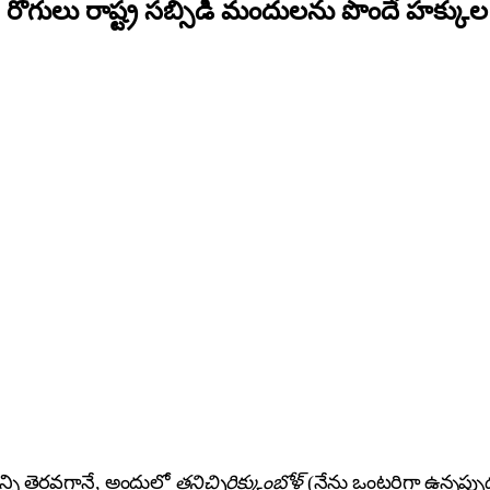
టి రోగులు రాష్ట్ర సబ్సిడీ మందులను పొందే హక్క
న్ని తెరవగానే, అందులో
తనిచ్చిరిక్కుంబోళ్
(నేను ఒంటరిగా ఉన్నప్పుడ