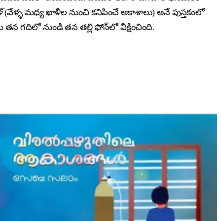
్
(వేళ్ళ మధ్య ఖాళీల నుంచి కనిపించే ఆకాశాలు) అనే పుస్తకంలో
 తన గదిలో నుండి తన తల్లి ఫోన్‌లో వీక్షించింది.