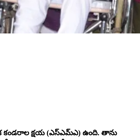
ెముక కండరాల క్షయ (ఎస్ఎమ్ఎ) ఉంది. తాను