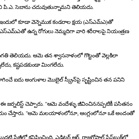
ువ కవి పి.ఎ. సెబాను చదువుతున్నామని తెలియదు.
ంది. ఇందులో కూడా వెన్నెముక కండరాల క్షయ (ఎస్ఎమ్ఎ)తో
 ఎస్ఎమ్ఎతో ఉన్న రోగులు నెమ్మదిగా వారి శరీరాలపై నియంత్రణ
సంగతి తెలియదు. ఆమె తన శ్వాసనాళంలో గొట్టంతో వెల్లకిలా
చోలేదు, కష్టపడకుండా మింగలేదు.
ంచే ఐదు అంగుళాల మొబైల్ స్క్రీన్‌పై సృష్టించిన తన పనిని
ర్నలిస్ట్ చెప్పారు. "ఆమె వందేళ్ళు జీవించిననప్పటికీ పసితనం
ి సహాయం చేస్తారు. "ఆమె మలయాళంలోనూ, ఆంగ్లంలోనూ ఒకే అందంతో
ొదటి పేజీలో కనిపించింది. ఎడిటర్ ఆర్. రాజగోపాల్ ఫేస్‌బుక్‌లో