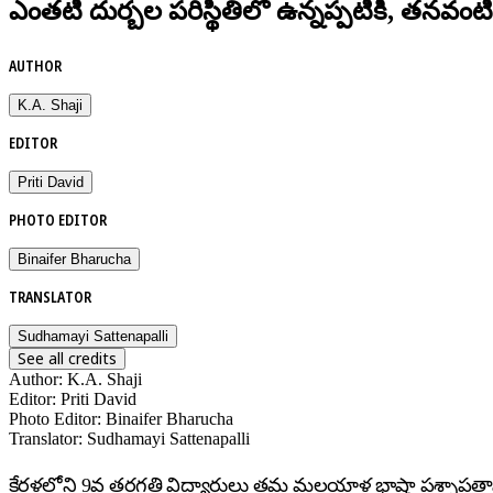
ఎంతటి దుర్బల పరిస్థితిలో ఉన్నప్పటికీ, తనవం
AUTHOR
K.A. Shaji
EDITOR
Priti David
PHOTO EDITOR
Binaifer Bharucha
TRANSLATOR
Sudhamayi Sattenapalli
See all credits
Author
:
K.A. Shaji
Editor
:
Priti David
Photo Editor
:
Binaifer Bharucha
Translator
:
Sudhamayi Sattenapalli
కేరళలోని 9వ తరగతి విద్యార్థులు తమ మలయాళ భాషా ప్రశ్నాపత్రా