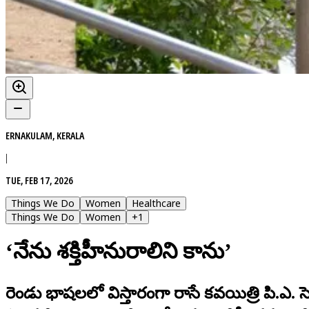
ERNAKULAM, KERALA
|
TUE, FEB 17, 2026
Things We Do
Women
Healthcare
Things We Do
Women
+
1
‘నేను శక్తిహీనురాలిని కాను’
రెండు భాషలలో విస్తారంగా రాసే కవయిత్రి పి.ఎ.