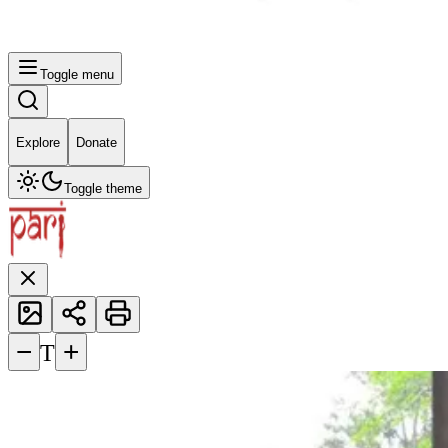
Toggle menu
Explore
Donate
Toggle theme
−
+
T