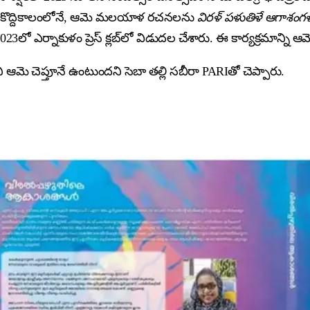
త కొద్దికాలంలోనే, ఆమె మలయాళ రచనలను
విరళ్ పళుతిళే ఆగాశంగళ
3లో ఎర్నాకుళం ప్రెస్ క్లబ్‌లో విడుదల చేశారు. ఈ కార్యక్రమాన్ని ఆమె
ె చెప్తూనే ఉంటుందని సెబా తల్లి సబీరా PARIతో చెప్పారు.