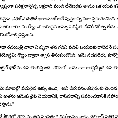
రవ్యాప్తంగా పరీక్ష రాస్తోన్న లక్షలాది మంది టీనేజర్లకు తాము ఒక య
స్తకమైన
విరళ్ పళుతిళే ఆగాశంగళ్
అనే పుస్తకాన్ని సెబా ప్రచురించి
ు కారణమయ్యే ఒక అరుదైన జన్యు పరిస్థితి. దీనికి చికిత్స లేదు.
ుకోవాల్సివస్తుంది.
లకు కూడా రచయిత్రి చాలా ఏళ్ళుగా తన గదిని వదిలి బయటకు రాలేదనే 
్రకియోస్టమీ గొట్టం ద్వారా శ్వాస తీసుకుంటోంది. ఆమె నడవలేదు, కూర్
ైల్ ఫోన్‌ను ఉపయోగిస్తుంది. 2018లో, ఆమె చాలా కష్టమ్మీద ఉపయోగి
ె మాటల్లో పదునైన ఉక్కు ఉంది," అని తిరువనంతపురంకు చెందిన ఈ జ
నప్పుడు అతను ఆమెకు టైప్ చేయడానికి, రాసినదాన్ని సవరించడానిక
స్తాను."
 శీర్షికతో 2023 నూతన సంవత్సర దినోత్సవం నాడు టెలిగ్రాఫ్ పత్రిక మ