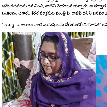
ఆమె రచనలను గమనించి, వాటిని వేయాలనుకున్నారు. ఆ తర్వా
సంకలనం చేశారు. కేరళ పరిశ్రమల మంత్రి పి. రాజీవ్ దీనిని జనవరి 202
"
అమ్మా
, నా ఆకాశం ఇతర మనుషులను చేరుకుంటోంది చూడు!" అని ఆమ