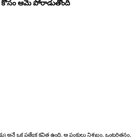
ుల కోసం ఆమె పోరాడుతోంది
ు) అనే ఒక ప్రత్యేక కవిత ఉంది. ఆ పంక్తులు నిశ్శబ్దం, ఒంటరితనం,