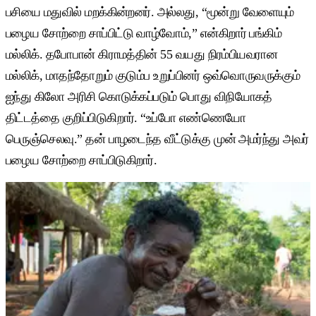
பசியை மதுவில் மறக்கின்றனர். அல்லது, “மூன்று வேளையும்
பழைய சோற்றை சாப்பிட்டு வாழ்வோம்,” என்கிறார் பங்கிம்
மல்லிக். தபோபான் கிராமத்தின் 55 வயது நிரம்பியவரான
மல்லிக், மாதந்தோறும் குடும்ப உறுப்பினர் ஒவ்வொருவருக்கும்
ஐந்து கிலோ அரிசி கொடுக்கப்படும் பொது விநியோகத்
திட்டத்தை குறிப்பிடுகிறார். “உப்போ எண்ணெயோ
பெருஞ்செலவு.” தன் பாழடைந்த வீட்டுக்கு முன் அமர்ந்து அவர்
பழைய சோற்றை சாப்பிடுகிறார்.