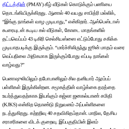
திட்டத்தின்
(PMAY) கீழ் வீடுகள் கொடுக்கும் பணியை
தொடங்கியிருக்கிறது. ஆனால் 40 வயது சாபித்ரி மல்லிக்,
“இங்கு நாங்கள் வாழ முடியாது,” என்கிறார். ஆஸ்பெஸ்டாஸ்
கூரையுடன் கூடிய கல் வீடுகள், கோடை மாதங்களில்
தட்பவெப்பம் 43 டிகிரி செல்சியஸ்ஸை எட்டும்போது சகிக்க
முடியாதபடிக்கு இருக்கும். “மார்ச்சிலிருந்து ஜூன் மாதம் வரை
வெப்பநிலை அதிகமாக இருக்கும்போது எப்படி நாங்கள்
வாழ்வது?”
பெனாஷுலியிலும் தபோபானிலும் சில தனியார் ஆரம்பப்
பள்ளிகள் இருக்கின்றன. சமூகத்தின் வாழ்க்கை தரத்தை
உயர்த்துவதற்காக இயங்கும் கஜ்லா ஜனகல்யாண் சமிதி
(KJKS) என்கிற தொண்டு நிறுவனம் அப்பள்ளிகளை
நடத்துகிறது. கற்றறிவு 40 சதவிகிதம்தான். மாநில, தேசிய
சராசரிகளை விடக் குறைவு. இப்பகுதியின் இளம்