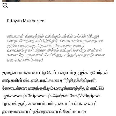
Ritayan Mukherjee
தபோபான் கிராமத்தில் வசிக்கும் பங்கிம் மல்லிக் (இடது)
பழைய சோற்றை சாப்பிடுகிறார். உணவு வாங்க முடியாத பல
குடும்பங்களுக்கு அதுதான் நிலையான உணவு.
வனவிலங்குகள் மீதான அச்சம் காட்டில் சென்று அவர்கள்
உணவு தேட முடியாமல் செய்கிறது. சத்துக்குறைபாடுடனான
ஒரு குழந்தை (வலது)
குறைவான உணவை ஈடு செய்ய வருடம் முழுக்க ஷபோர்கள்
காடுகளின் விளைபொருட்களை சார்ந்திருக்கின்றனர்.
கோடைக்கால மாதங்களிலும் மழைக்காலத்திலும் காட்டுப்
பழங்களையும் வேர்களையும் அவர்கள் சேகரிக்கிறார்கள்.
பறவைக் குஞ்சுகளையும் பாம்புகளையும் பல்லிகளையும்
தவளைகளையும் நத்தைகளையும் வேட்டையாடி