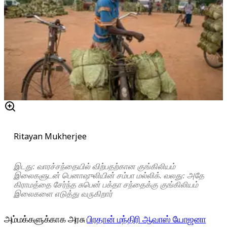
Ritayan Mukherjee
இடது: வாரச்சந்தையில் விற்பதற்கான குங்கிலியம்
இலைகளுடன் பெனாஷுலியின் சம்பா மல்லிக். வலது: அதே
கிராமத்தை சேர்ந்த சுபென் பக்தா சந்தைக்கு குங்கிலியம்
இலைகளை எடுத்து வருகிறார்
அம்மக்களுக்காக அரசு
பிரதான் மந்திரி ஆவாஸ் யோஜனா