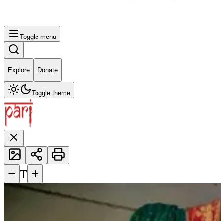
Toggle menu
Explore
Donate
Toggle theme
−
+
T