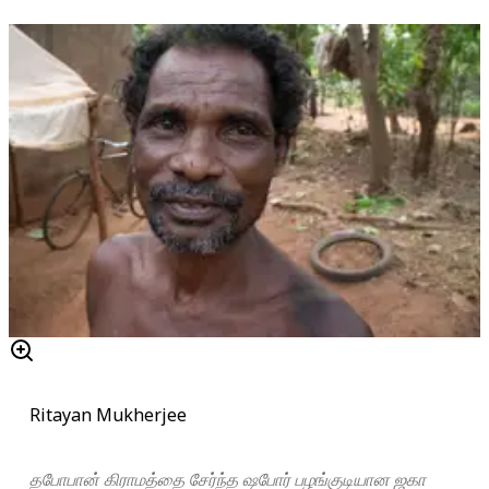
Ritayan Mukherjee
தபோபான் கிராமத்தை சேர்ந்த ஷபோர் பழங்குடியான ஜகா