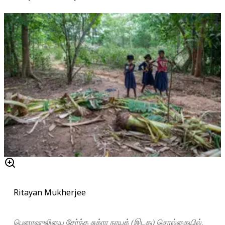
Ritayan Mukherjee
பெனாஷுலியை சேர்ந்த சுக்ரா நாயக் (இடது) சொல்கையில்,