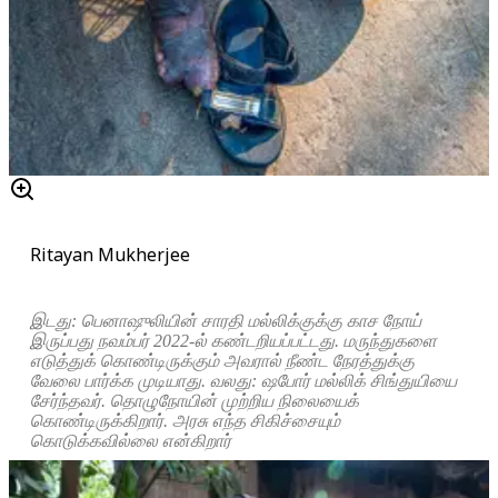
Ritayan Mukherjee
இடது: பெனாஷுலியின் சாரதி மல்லிக்குக்கு காச நோய்
இருப்பது நவம்பர் 2022-ல் கண்டறியப்பட்டது. மருந்துகளை
எடுத்துக் கொண்டிருக்கும் அவரால் நீண்ட நேரத்துக்கு
வேலை பார்க்க முடியாது. வலது: ஷபோர் மல்லிக் சிங்துயியை
சேர்ந்தவர். தொழுநோயின் முற்றிய நிலையைக்
கொண்டிருக்கிறார். அரசு எந்த சிகிச்சையும்
கொடுக்கவில்லை என்கிறார்