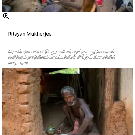
Ritayan Mukherjee
ரொபிந்திரா புய்யா(இடது) ஷபோர் பழங்குடி குடும்பங்கள்
வசிக்கும் ஜாடுகிராம் மாவட்டத்தின் சிங்துய் கிராமத்தில்
வாழ்கிறார்