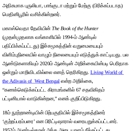
அதிகமாக புருலியா, பாங்குடா மற்றும் மேற்கு (பிரிக்கப்படாத)
மெதினிபூரில் வசிக்கின்றனர்.
மகாஸ்வெதா தேவியின்
The Book of the Hunter
(முதன்முதலாக வங்காளியில் 1994-ம் ஆண்டில்
பதிப்பிக்கப்பட்டது) இச்சமூகத்தின் வறுமையையும்
விளிம்புநிலையில் வாழும் நிலையையும் எடுத்துக் காட்டியது. பல
ஆண்டுகளாகியும் 2020ம் ஆண்டின் அறிக்கையின்படி பெரிதாக
ஒன்றும் மாறிவிடவில்லை எனத் தெரிகிறது.
Living World of
the Adivasis of West Bengal
என்ற அறிக்கை,
“கணக்கெடுக்கப்பட்ட கிராமங்களில் 67 சதவிகிதம்
பட்டினியால் வாடுகின்றன,” எனக் குறிப்பிடுகிறது.
18ம் நூற்றாண்டியின் பிற்பகுதியில் இச்சமூகத்தினர்
‘குற்றப்பரம்பரை’ என பிரிட்டிஷாரால் வரையறுக்கப்பட்டனர்.
1952ம் ஆண்டில்தான் அந்த அடையாளம் நீக்கப்பட்டது.