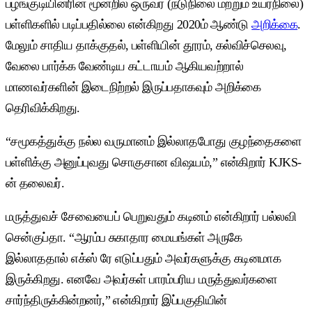
பழங்குடியினரின் மூன்றில் ஒருவர் (நடுநிலை மற்றும் உயர்நிலை)
பள்ளிகளில் படிப்பதில்லை என்கிறது 2020ம் ஆண்டு
அறிக்கை
.
மேலும் சாதிய தாக்குதல், பள்ளியின் தூரம், கல்விச்செலவு,
வேலை பார்க்க வேண்டிய கட்டாயம் ஆகியவற்றால்
மாணவர்களின் இடைநிற்றல் இருப்பதாகவும் அறிக்கை
தெரிவிக்கிறது.
“சமூகத்துக்கு நல்ல வருமானம் இல்லாதபோது குழந்தைகளை
பள்ளிக்கு அனுப்புவது சொகுசான விஷயம்,” என்கிறார் KJKS-
ன் தலைவர்.
மருத்துவச் சேவையைப் பெறுவதும் கடினம் என்கிறார் பல்லவி
சென்குப்தா. “ஆரம்ப சுகாதார மையங்கள் அருகே
இல்லாததால் எக்ஸ் ரே எடுப்பதும் அவர்களுக்கு கடினமாக
இருக்கிறது. எனவே அவர்கள் பாரம்பரிய மருத்துவர்களை
சார்ந்திருக்கின்றனர்,” என்கிறார் இப்பகுதியின்