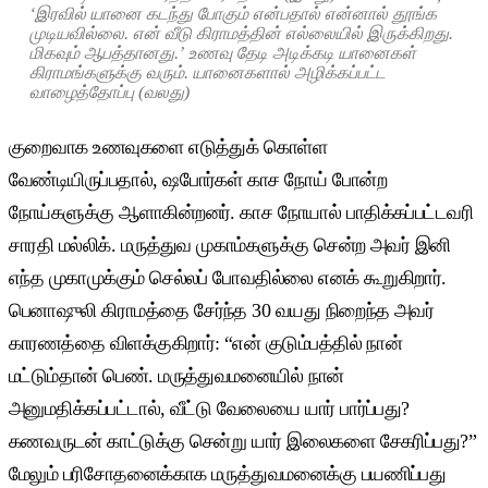
‘இரவில் யானை கடந்து போகும் என்பதால் என்னால் தூங்க
முடியவில்லை. என் வீடு கிராமத்தின் எல்லையில் இருக்கிறது.
மிகவும் ஆபத்தானது.’ உணவு தேடி அடிக்கடி யானைகள்
கிராமங்களுக்கு வரும். யானைகளால் அழிக்கப்பட்ட
வாழைத்தோப்பு (வலது)
குறைவாக உணவுகளை எடுத்துக் கொள்ள
வேண்டியிருப்பதால், ஷபோர்கள் காச நோய் போன்ற
நோய்களுக்கு ஆளாகின்றனர். காச நோயால் பாதிக்கப்பட்டவரி
சாரதி மல்லிக். மருத்துவ முகாம்களுக்கு சென்ற அவர் இனி
எந்த முகாமுக்கும் செல்லப் போவதில்லை எனக் கூறுகிறார்.
பெனாஷுலி கிராமத்தை சேர்ந்த 30 வயது நிறைந்த அவர்
காரணத்தை விளக்குகிறார்: “என் குடும்பத்தில் நான்
மட்டும்தான் பெண். மருத்துவமனையில் நான்
அனுமதிக்கப்பட்டால், வீட்டு வேலையை யார் பார்ப்பது?
கணவருடன் காட்டுக்கு சென்று யார் இலைகளை சேகரிப்பது?”
மேலும் பரிசோதனைக்காக மருத்துவமனைக்கு பயணிப்பது