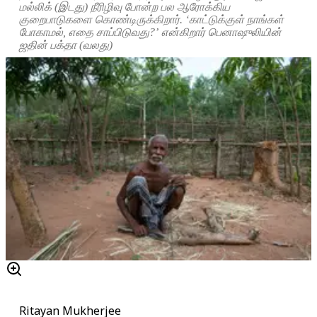
மல்லிக் (இடது) நீரிழிவு போன்ற பல ஆரோக்கிய
குறைபாடுகளை கொண்டிருக்கிறார். ‘காட்டுக்குள் நாங்கள்
போகாமல், எதை சாப்பிடுவது?’ என்கிறார் பெனாஷுலியின்
ஜதின் பக்தா (வலது)
Ritayan Mukherjee