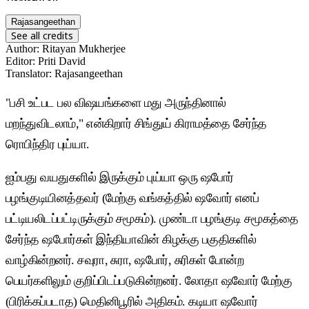
Rajasangeethan
See all credits
Author
:
Ritayan Mukherjee
Editor
:
Priti David
Translator
:
Rajasangeethan
"பசி உட்பட பல விஷயங்களை மது அருந்தினால்
மறந்துவிடலாம்," என்கிறார் சிங்துய் கிராமத்தை சேர்ந்த
ரொபிந்திர புய்யா.
ஐம்பது வயதுகளில் இருக்கும் புய்யா ஒரு ஷபோர்
பழங்குடியினத்தவர் (மேற்கு வங்கத்தில் ஷவோர் எனப்
பட்டியலிடப்பட்டிருக்கும் சமூகம்). முண்டா பழங்குடி சமூகத்தை
சேர்ந்த ஷபோர்கள் இந்தியாவின் கிழக்கு பகுதிகளில்
வாழ்கின்றனர். சவுரா, சுரா, ஷபோர், சுரிகள் போன்ற
பெயர்களிலும் குறிப்பிடப்படுகின்றனர். லோதா ஷவோர் மேற்கு
(பிரிக்கப்படாத) மெதினிபூரில் அதிகம். கடியா ஷவோர்