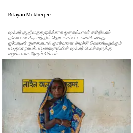
Ritayan Mukherjee
ஷபோர் குழந்தைகளுக்க்காக ஜனகல்யாண் சமிதியால்
தபோபான் கிராமத்தில் தொடங்கப்பட்ட பள்ளி. வலது:
ஐயோடின் குறைபாடால் குரல்வளை அழற்சி கொண்டிருக்கும்
பெகுலா நாயக். பெனாஷுலியின் ஷபோர் பெண்களுக்கு
வழக்கமாக நேரும் சிக்கல்