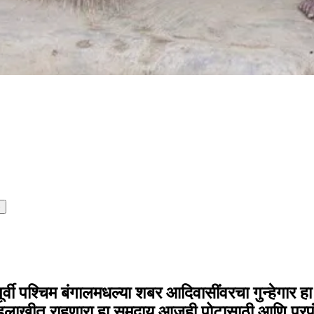
e
पूर्वी पश्चिम बंगालमधल्या शबर आदिवासींवरचा गुन्हेगार 
त हलाखीत राहणारा हा समुदाय आजही पोटासाठी आणि प्रप