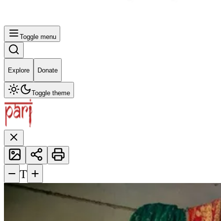
Toggle menu
Explore
Donate
Toggle theme
−
+
T