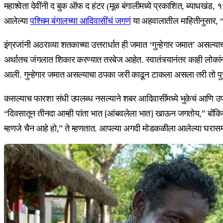
महाश्वेता देवींनी द बुक ऑफ द हंटर (मूळ बंगालीमध्ये प्रकाशित, ब्याधखंड
आलेल्या
पश्चिम बंगालच्या आदिवासींचं जगणं
या अहवालातील माहितीनुसार, “सर
इंग्रजांनी अठराव्या शतकाच्या उत्तरार्धात ही जमात ‘गुन्हेगार जमात’ असल्
अर्थातच जंगलात शिकार करण्यात तरबेज आहेत. स्वातंत्र्यानंतर काही लोका
आली. गुन्हेगार जमात असल्याचा ठपका जरी काढून टाकला असला तरी तो पुरता 
कसल्याच फारशा संधी उपलब्ध नसल्याने शबर आदिवासींमध्ये भुकेचं आणि उपा
“दिवसातून तीनदा आम्ही पांता भात [आंबवलेला भात] खाऊन जगतोय,” बोंकिम मो
म्हणजे चैन आहे हो,” ते म्हणतात. आपल्या अगदी मोडकळीला आलेल्या घरासम