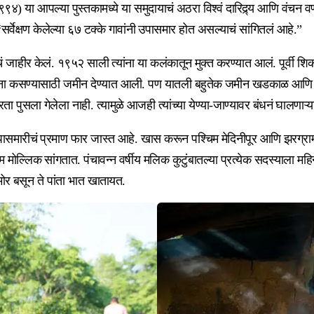
, १९९४) या आपल्या पुस्तकामध्ये या समुदायाचं अठरा विश्वं दारिद्र्य आणि व
्वेक्षण केलेल्या ६७ टक्के गावांनी उपासमार होत असल्याचं सांगितलं आहे.”
याचं जाहीर केलं. १९५२ साली त्यांना या कलंकातून मुक्त करण्यात आलं. पूर्वी
ंना कसण्यासाठी जमीन देण्यात आली. पण यातली बहुतेक जमीन खडकाळ आणि नापी
पुसला गेलेला नाही. त्यामुळे आजही त्यांच्या येण्या-जाण्यावर बंधनं घालणाऱ
समारीचं प्रमाण फार जास्त आहे. खास करून पश्चिम मेदिनीपूर आणि झरग्राम य
ल्लिक सांगतात. पंचावन्न वर्षीय मलिक कुटुंबातल्या प्रत्येक सदस्याला महिन
ोर बसून ते पांता भात खातायत.