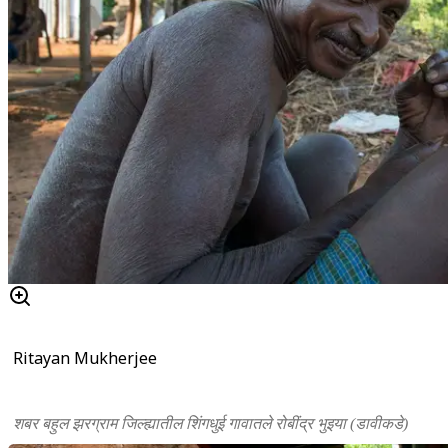
Ritayan Mukherjee
शबर बहुल झरग्राम जिल्ह्यातील शिंगधुई गावातले रोबींद्र भुइया (डावीकडे)