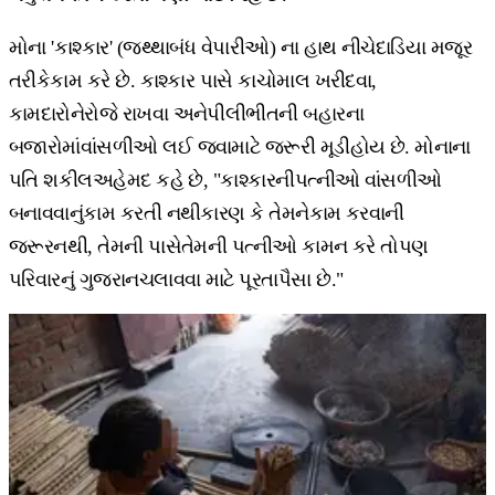
મોના 'કાશ્કાર' (જથ્થાબંધ વેપારીઓ) ના હાથ નીચેદાડિયા મજૂર
તરીકેકામ કરે છે. કાશ્કાર પાસે કાચોમાલ ખરીદવા,
કામદારોનેરોજે રાખવા અનેપીલીભીતની બહારના
બજારોમાંવાંસળીઓ લઈ જવામાટે જરૂરી મૂડીહોય છે. મોનાના
પતિ શકીલઅહેમદ કહે છે, "કાશ્કારનીપત્નીઓ વાંસળીઓ
બનાવવાનુંકામ કરતી નથીકારણ કે તેમનેકામ કરવાની
જરૂરનથી, તેમની પાસેતેમની પત્નીઓ કામન કરે તોપણ
પરિવારનું ગુજરાનચલાવવા માટે પૂરતાપૈસા છે."