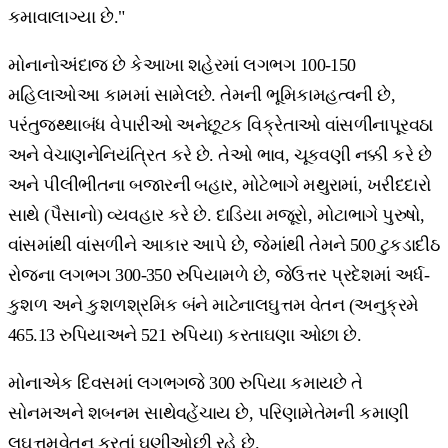
કમાવાલાગ્યા છે."
મોનાનોઅંદાજ છે કેઆખા શહેરમાં લગભગ 100-150
મહિલાઓઆ કામમાં સામેલછે. તેમની ભૂમિકામહત્વની છે,
પરંતુજથ્થાબંધ વેપારીઓ અનેછૂટક વિક્રેતાઓ વાંસળીનાપૂરવઠા
અને વેચાણનેનિયંત્રિત કરે છે. તેઓ ભાવ, ચૂકવણી નક્કી કરે છે
અને પીલીભીતના બજારની બહાર, મોટેભાગે મથુરામાં, ખરીદદારો
સાથે (પૈસાનો) વ્યવહાર કરે છે. દાડિયા મજૂરો, મોટાભાગે પુરુષો,
વાંસમાંથી વાંસળીને આકાર આપે છે, જેમાંથી તેમને 500 ટુકડાદીઠ
રોજના લગભગ 300-350 રુપિયામળે છે, જેઉત્તર પ્રદેશમાં અર્ધ-
કુશળ અને કુશળશ્રમિક બંને માટેનાલઘુત્તમ વેતન (અનુક્રમે
465.13 રુપિયાઅને 521 રુપિયા) કરતાઘણા ઓછા છે.
મોનાએક દિવસમાં લગભગજે 300 રુપિયા કમાયછે તે
સોનમઅને શબનમ સાથેવહેંચાય છે, પરિણામેતેમની કમાણી
લઘુત્તમવેતન કરતાં ઘણીઓછી રહે છે.