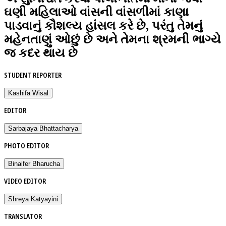
ઘણી મહિલાઓ વાંસની વાંસળીમાં કાણા
પાડવાનું કૌશલ્ય હાંસલ કરે છે, પરંતુ તેમનું
મહેનતાણું ઓછું છે અને તેમના શ્રમની ભાગ્યે
જ કદર થાય છે
STUDENT REPORTER
Kashifa Wisal
EDITOR
Sarbajaya Bhattacharya
PHOTO EDITOR
Binaifer Bharucha
VIDEO EDITOR
Shreya Katyayini
TRANSLATOR