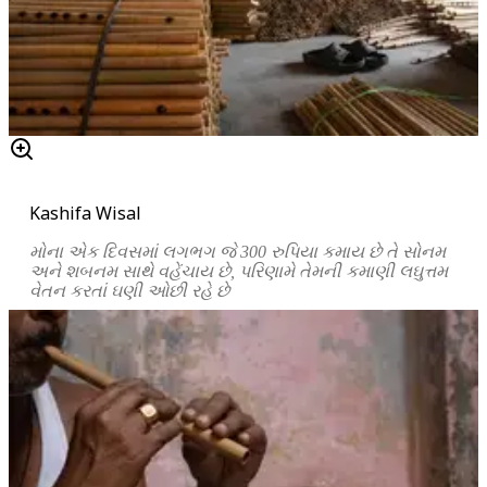
Kashifa Wisal
મોના
એક
દિવસમાં
લગભગ
જે
300
રુપિયા
કમાય
છે
તે
સોનમ
અને
શબનમ
સાથે
વહેંચાય
છે
,
પરિણામે
તેમની
કમાણી
લઘુત્તમ
વેતન
કરતાં
ઘણી
ઓછી
રહે
છે