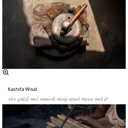
Kashifa Wisal
એક
હથોડી
અને
પથ્થરની
એરણ
વાંસને
આકાર
આપે
છે