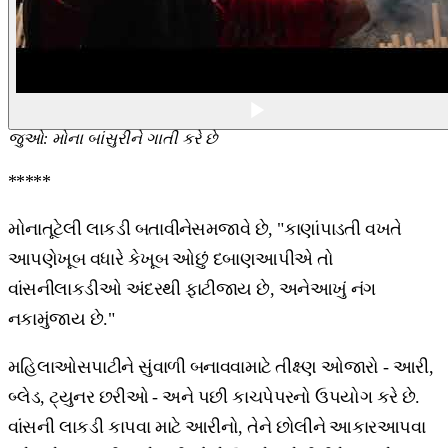
જુઓ
:
મોના
બાંસુરીને
ગાતી
કરે
છે
*****
મોનાતૂટેલી લાકડી બતાવીનેસમજાવે છે, "કાણાંપાડતી વખતે
આપણેખૂબ વધારે કેખૂબ ઓછું દબાણઆપીએ તો
વાંસનીલાકડીઓ અંદરથી ફાટીજાય છે, અનેઆખું નંગ
નકામુંજાય છે."
મહિલાઓસપાટીને સુંવાળી બનાવવામાટે તીક્ષ્ણ ઓજારો - આરી,
બ્લેડ, ટ્યુનર છરીઓ - અને પછી કાચપેપરનો ઉપયોગ કરે છે.
વાંસની લાકડી કાપવા માટે આરીનો, તેને છોલીને આકારઆપવા