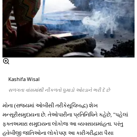
Kashifa Wisal
સળગતા
વાંસમાંથી
નીકળતો
ધુમાડો
ઓરડાને
ભરી
દે
છે
મોના (રાજ્યમાં ઓબીસી તરીકેસૂચિબદ્ધ) શેખ
મન્સૂરીસમુદાયના છે. તેઓપારીના પ્રતિનિધિને કહેછે, "પહેલાં
ફક્તઅમારા સમુદાયના લોકોજ આ વ્યવસાયમાંહતા. પરંતુ
હવેબીજી જાતિઓના લોકોપણ આ કારીગરીદ્વારા પૈસા