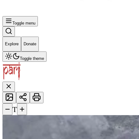
Toggle menu
Explore
Donate
Toggle theme
−
+
T