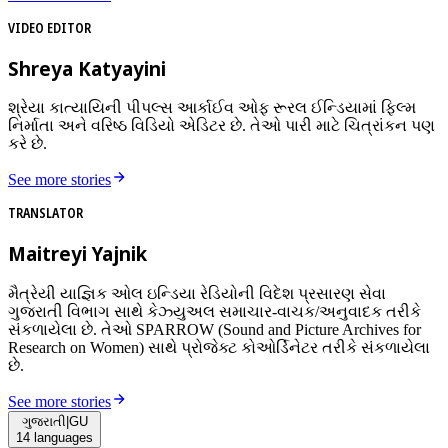
VIDEO EDITOR
Shreya Katyayini
શ્રેયા કાત્યાયિની પીપલ્સ આર્કાઈવ ઓફ રૂરલ ઈન્ડિયામાં ફિલ્મ
નિર્માતા અને વરિષ્ઠ વિડિયો એડિટર છે. તેઓ પારી માટે ચિત્રાંકન પણ
કરે છે.
See more stories
TRANSLATOR
Maitreyi Yajnik
મૈત્રેયી યાજ્ઞિક ઓલ ઇન્ડિયા રેડિયોની વિદેશ પ્રસારણ સેવા
ગુજરાતી વિભાગ સાથે કેઝ્યુઅલ સમાચાર-વાચક/અનુવાદક તરીકે
સંકળાયેલા છે. તેઓ SPARROW (Sound and Picture Archives for
Research on Women) સાથે પ્રોજેક્ટ કોઓર્ડિનેટર તરીકે સંકળાયેલા
છે.
See more stories
ગુજરાતી
|
GU
14
languages