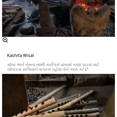
Kashifa Wisal
મોના
અને
તેમના
સાથી
કારીગરો
વાંસમાં
કાણાં
પાડવા
માટે
લોખંડના
સળિયાને
વાપરતા
પહેલા
તેને
ગરમ
કરે
છે