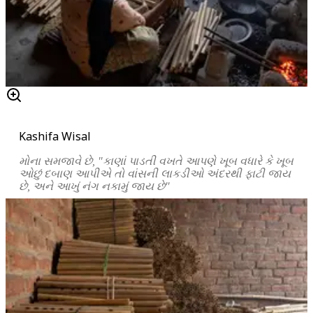
Kashifa Wisal
મોના
સમજાવે
છે
, "
કાણાં
પાડતી
વખતે
આપણે
ખૂબ
વધારે
કે
ખૂબ
ઓછું
દબાણ
આપીએ
તો
વાંસની
લાકડીઓ
અંદરથી
ફાટી
જાય
છે
,
અને
આખું
નંગ
નકામું
જાય
છે
"