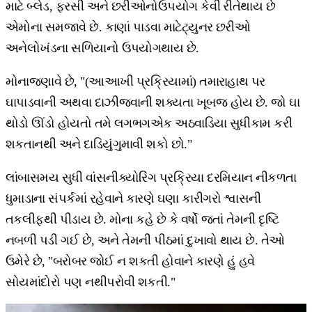
માટે બ્લેડ, ફરસી અને છરીઓનોઉપયોગ કેવી રીતેથાય છે
એમોના સમજાવે છે. કાણાં પાડવા માટેટ્યુનર છરીઓ
અનેલોખંડના સળિયાનો ઉપયોગથાય છે.
મોનાજણાવે છે, "(આઆખી પ્રક્રિયામાં) તમારાહાથ પર
ઘાપાડવાની અથવા દાઝીજવાની શક્યતા ખૂબજ હોય છે. જો ઘા
થોડો ઊંડો હોયતો તમે લગભગએક અઠવાડિયા સુધીકામ કરી
શકતાનથી અને દાડિયુંગુમાવી શકો છો."
લાંબાસમય સુધી વાંસનીક્યોરિંગ પ્રક્રિયા દરમિયાન નીકળતા
ધુમાડાના સંપર્કમાં રહેવાને કારણે ઘણા કારીગરો શ્વાસની
તકલીફથી પીડાય છે. મોના કહે છે કે વર્ષો જતાં તેમની દૃષ્ટિ
નબળી પડી ગઈ છે, અને તેમની પીઠમાં દુખાવો થાય છે. તેઓ
ઉમેરે છે, "બરોબર જોઈ ન શકતી હોવાને કારણે હું હવે
સોયમાંદોરો પણ નથીપરોવી શકતી."