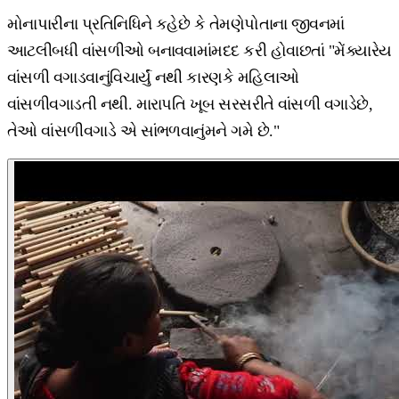
મોનાપારીના પ્રતિનિધિને કહેછે કે તેમણેપોતાના જીવનમાં
આટલીબધી વાંસળીઓ બનાવવામાંમદદ કરી હોવાછતાં "મેંક્યારેય
વાંસળી વગાડવાનુંવિચાર્યું નથી કારણકે મહિલાઓ
વાંસળીવગાડતી નથી. મારાપતિ ખૂબ સરસરીતે વાંસળી વગાડેછે,
તેઓ વાંસળીવગાડે એ સાંભળવાનુંમને ગમે છે."