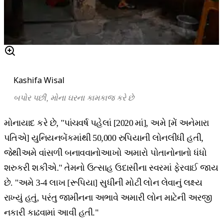
Kashifa Wisal
બપોર
પછી
,
મોના
ઘરના
કામકાજ
કરે
છે
મોનાયાદ કરે છે, "પાંચવર્ષ પહેલાં [2020 માં], અમે [મેં અનેમારા
પતિએ] યુનિયનબેંકમાંથી 50,000 રુપિયાની લોનલીધી હતી,
જેથીઅમે વાંસળી બનાવવાનોઆખો અમારો પોતાનોનાનો ધંધો
શરુકરી શકીએ." તેમનો ઉત્સાહ ઉદાસીના સ્વરમાં ફેરવાઈ જાય
છે. "અમે 3-4 લાખ [રૂપિયા] સુધીની મોટી લોન લેવાનું લક્ષ્ય
રાખ્યું હતું, પરંતુ જામીનના અભાવે અમારી લોન માટેની અરજી
નકારી કાઢવામાં આવી હતી."