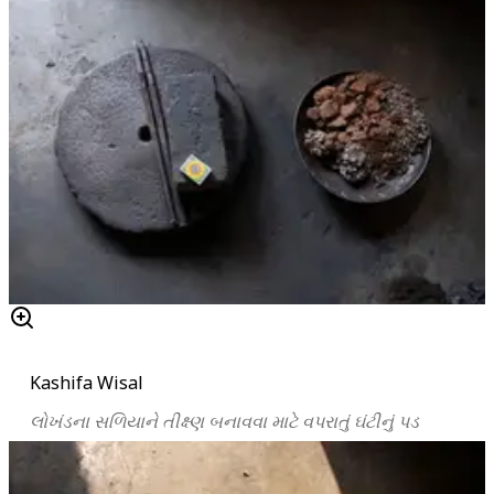
Kashifa Wisal
લોખંડના
સળિયાને
તીક્ષ્ણ
બનાવવા
માટે
વપરાતું
ઘંટીનું
પડ