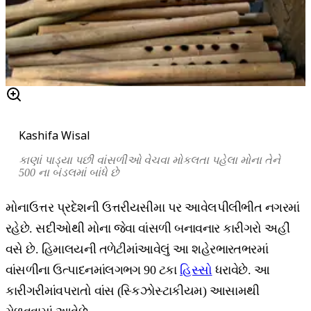
Kashifa Wisal
કાણાં
પાડ્યા
પછી
વાંસળીઓ
વેચવા
મોકલતા
પહેલા
મોના
તેને
500
ના
બંડલમાં
બાંધે
છે
મોનાઉત્તર પ્રદેશની ઉત્તરીયસીમા પર આવેલપીલીભીત નગરમાં
રહેછે. સદીઓથી મોના જેવા વાંસળી બનાવનાર કારીગરો અહીં
વસે છે. હિમાલયની તળેટીમાંઆવેલું આ શહેરભારતભરમાં
વાંસળીના ઉત્પાદનમાંલગભગ 90 ટકા
હિસ્સો
ધરાવેછે. આ
કારીગરીમાંવપરાતો વાંસ (સ્કિઝોસ્ટાકીયમ) આસામથી