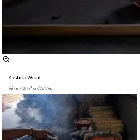
Kashifa Wisal
મોના
તેમની
વર્કશોપમાં