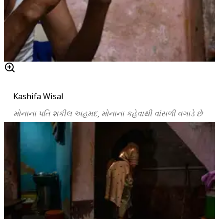
Kashifa Wisal
મોનાના
પતિ
શકીલ
અહમદ
,
મોનાના
કહેવાથી
વાંસળી
વગાડે
છે