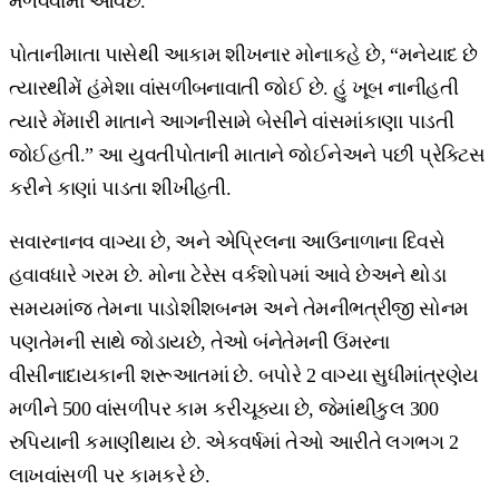
મેળવવામાં આવેછે.
પોતાનીમાતા પાસેથી આકામ શીખનાર મોનાકહે છે, “મનેયાદ છે
ત્યારથીમેં હંમેશા વાંસળીબનાવાતી જોઈ છે. હું ખૂબ નાનીહતી
ત્યારે મેંમારી માતાને આગનીસામે બેસીને વાંસમાંકાણા પાડતી
જોઈહતી.” આ યુવતીપોતાની માતાને જોઈનેઅને પછી પ્રેક્ટિસ
કરીને કાણાં પાડતા શીખીહતી.
સવારનાનવ વાગ્યા છે, અને એપ્રિલના આઉનાળાના દિવસે
હવાવધારે ગરમ છે. મોના ટેરેસ વર્કશોપમાં આવે છેઅને થોડા
સમયમાંજ તેમના પાડોશીશબનમ અને તેમનીભત્રીજી સોનમ
પણતેમની સાથે જોડાયછે, તેઓ બંનેતેમની ઉંમરના
વીસીનાદાયકાની શરૂઆતમાં છે. બપોરે 2 વાગ્યા સુધીમાંત્રણેય
મળીને 500 વાંસળીપર કામ કરીચૂક્યા છે, જેમાંથીકુલ 300
રુપિયાની કમાણીથાય છે. એકવર્ષમાં તેઓ આરીતે લગભગ 2
લાખવાંસળી પર કામકરે છે.