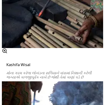
Kashifa Wisal
મોના
ગરમ
કરેલા
લોખંડના
સળિયાને
વાંસમાં
નિશાની
કરેલી
જગ્યાએ
કાળજીપૂર્વક
નાખે
છે
જેથી
તેમાં
કાણાં
પડે
છે