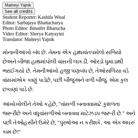
Maitreyi Yajnik
See all credits
Student Reporter
:
Kashifa Wisal
Editor
:
Sarbajaya Bhattacharya
Photo Editor
:
Binaifer Bharucha
Video Editor
:
Shreya Katyayini
Translator
:
Maitreyi Yajnik
મોનાનીઆંખો બંધ છે. તેમના એક હાથમાંતપાવેલો સળિયો
છેઅને બીજા હાથમાંપોલી વાંસની લાકડી. ઓરડો ધુમાડાથી
ભરાઈગયો છે. તેમનીઆંખો હજી પણબંધ છે, તેઓસળિયા વડે
વાંસમાંએક કાણું પાડેછે, પછી બીજુંઅને વળી બીજું. એમ કુલ
છકાણાં પાડે છે.
આંખોખોલીને તેઓ કહેછે, "વાંસળી બનાવવામાટે કુશળતા
જરૂરીછે અને વધુવાંસળીઓ બનાવવા માટેઝડપ જરૂરી છે." અને
પછી તેઓહસીને ઉમેરે છે, "પુરુષોઆ ન કરીશકે. આ એકઅઘરું
કામ છે!"