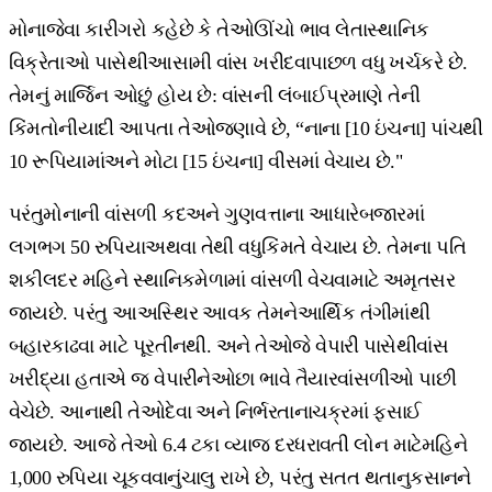
મોનાજેવા કારીગરો કહેછે કે તેઓઊંચો ભાવ લેતાસ્થાનિક
વિક્રેતાઓ પાસેથીઆસામી વાંસ ખરીદવાપાછળ વધુ ખર્ચકરે છે.
તેમનું માર્જિન ઓછું હોય છે: વાંસની લંબાઈપ્રમાણે તેની
કિંમતોનીયાદી આપતા તેઓજણાવે છે, “નાના [10 ઇંચના] પાંચથી
10 રૂપિયામાંઅને મોટા [15 ઇંચના] વીસમાં વેચાય છે."
પરંતુમોનાની વાંસળી કદઅને ગુણવત્તાના આધારેબજારમાં
લગભગ 50 રુપિયાઅથવા તેથી વધુકિંમતે વેચાય છે. તેમના પતિ
શકીલદર મહિને સ્થાનિકમેળામાં વાંસળી વેચવામાટે અમૃતસર
જાયછે. પરંતુ આઅસ્થિર આવક તેમનેઆર્થિક તંગીમાંથી
બહારકાઢવા માટે પૂરતીનથી. અને તેઓજે વેપારી પાસેથીવાંસ
ખરીદ્યા હતાએ જ વેપારીનેઓછા ભાવે તૈયારવાંસળીઓ પાછી
વેચેછે. આનાથી તેઓદેવા અને નિર્ભરતાનાચક્રમાં ફસાઈ
જાયછે. આજે તેઓ 6.4 ટકા વ્યાજ દરધરાવતી લોન માટેમહિને
1,000 રુપિયા ચૂકવવાનુંચાલુ રાખે છે, પરંતુ સતત થતાનુકસાનને