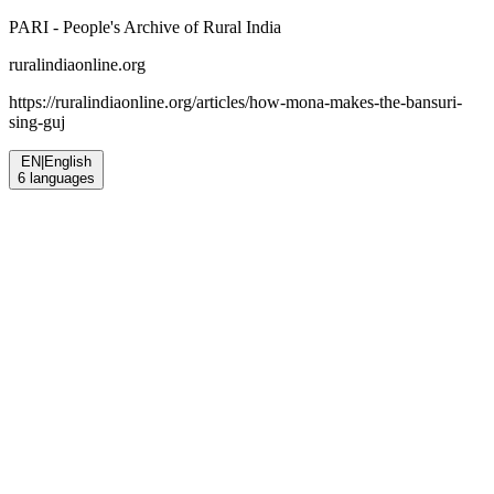
PARI - People's Archive of Rural India
ruralindiaonline.org
https://ruralindiaonline.org/articles/
how-mona-makes-the-bansuri-
sing-guj
EN
|
English
6
languages