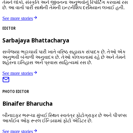
તેમને લોકો, સંસ્કૃતિ અને જીવનના અનુભવોનું રિપોર્ટિંગ કરવામાં રસ
છે. આ વાર્તા પારી સાથેની તેમની ઇન્ટર્નશિપ દરમિયાન લખાઈ હતી.
See more stories
EDITOR
Sarbajaya Bhattacharya
સર્બજયા ભટ્ટાચાર્ય પારી ખાતે વરિષ્ઠ સહાયક સંપાદક છે. તેઓ એક
અનુભવી બંગાળી અનુવાદક છે. તેઓ કોલકાતામાં રહે છે અને તેમને
શહેરના ઇતિહાસ અને પ્રવાસ સાહિત્યમાં રસ છે.
See more stories
PHOTO EDITOR
Binaifer Bharucha
બીનાઇફર ભરૂચા મુંબઈ સ્થિત સ્વતંત્ર ફોટોગ્રાફર છે અને પીપલ્સ
આર્કાઈવ ઓફ રૂરલ ઈન્ડિયામાં ફોટો એડિટર છે.
See more stories