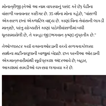
મોનાત્રીજી (તેઓ આ નામ વાપરવાનું પસંદ કરે છે) પેઢીના
વાંસળી બનાવનાર કારીગર છે. 35 વર્ષના મોના કહેછે, "વાંસળી
એકસરળ છતાં એકજટિલ વાદ્ય છે. કાણાં વિના તેવાંસની લાકડી
માત્રછે, પરંતુ યોગ્યરીતે કાણાં પાડેલીવાંસળીમાં બધી
ધૂનસમાયેલી છે, તે કાન્હા જી [ભગવાન કૃષ્ણ] નુંપ્રતીક છે."
તેઓપ્લાસ્ટર કર્યા વગરનાઓરડાની વચ્ચે સળગતાકોલસા
સાથેના માટીનાચૂલાની બાજુમાં બેઠાછે. છત પરનીઆ ઓરડાની
એકમાત્રબારીમાંથી સૂર્યપ્રકાશ અંદરઆવે છે; બહાર,
આકાશમાં સમડીઓ ચકરાવા લગાવ્યા કરે છે.