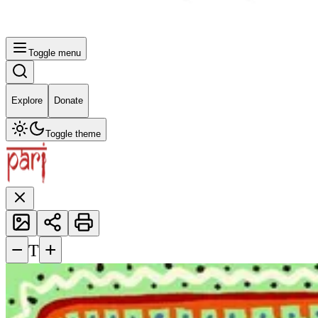
Toggle menu
Explore
Donate
Toggle theme
−
+
T