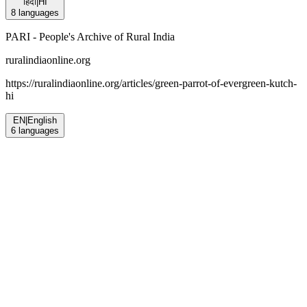
हिंदी
|
HI
8
languages
PARI - People's Archive of Rural India
ruralindiaonline.org
https://ruralindiaonline.org/articles/
green-parrot-of-evergreen-kutch-
hi
EN
|
English
6
languages