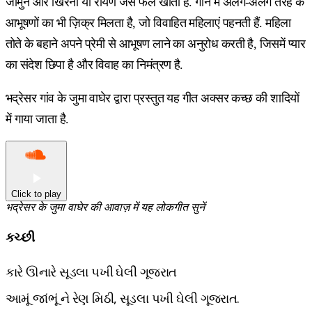
जामुन और खिरनी या रायण जैसे फल खाता है. गाने में अलग-अलग तरह के
आभूषणों का भी ज़िक्र मिलता है, जो विवाहित महिलाएं पहनती हैं. महिला
तोते के बहाने अपने प्रेमी से आभूषण लाने का अनुरोध करती है, जिसमें प्यार
का संदेश छिपा है और विवाह का निमंत्रण है.
भद्रेसर गांव के जुमा वाघेर द्वारा प्रस्तुत यह गीत अक्सर कच्छ की शादियों
में गाया जाता है.
Click to play
भद्रेसर के जुमा वाघेर की आवाज़ में यह लोकगीत सुनें
કચ્છી
કારે ઊનારે સૂડલા પખી ઘેલી ગૂજરાત
આમૂં જાંભૂં ને રેણ મિઠી, સૂડલા પખી ઘેલી ગૂજરાત.