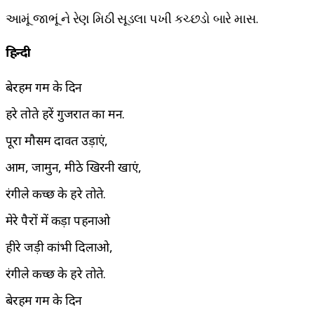
આમૂં જાભૂં ને રેણ મિઠી સૂડલા પખી કચ્છડો બારે માસ.
हिन्दी
बेरहम गर्मी के दिन
हरे तोते हरें गुजरात का मन.
पूरा मौसम दावत उड़ाएं,
आम, जामुन, मीठे खिरनी खाएं,
रंगीले कच्छ के हरे तोते.
मेरे पैरों में कड़ा पहनाओ
हीरे जड़ी कांभी दिलाओ,
रंगीले कच्छ के हरे तोते.
बेरहम गर्मी के दिन