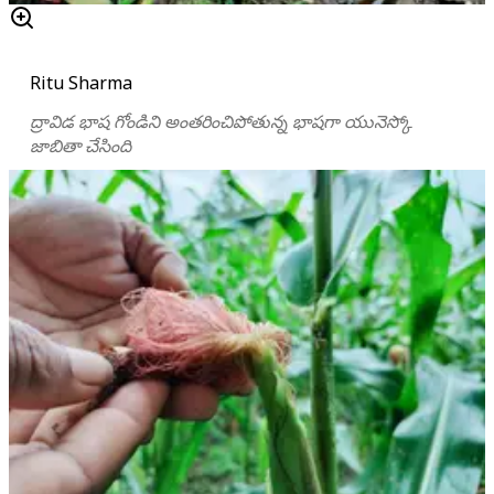
Ritu Sharma
ద్రావిడ భాష గోండిని అంతరించిపోతున్న భాషగా యునెస్కో
జాబితా చేసింది