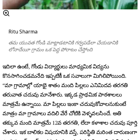
Ritu Sharma
తమ యువత గోండి మాట్లాడటానికి గర్వపడేలా చేయడానికి
లోనాదేయీ గ్రామం ఒక పెద్ద పోరాటం చేస్తోంది
ఇదిలా ఉంటే, గోండు విద్యార్థులు మాధ్యమిక విద్యను
కొనసాగించడమనేది ఇప్పటికీ ఒక సవాలుగా మిగిలిపోయింది.
“మా గ్రామాల్లో యాభై శాతం మంది పిల్లలు ఎనిమిదవ తరగతి
తరువాత చదువు మానేశారు. ఇక్కడ ప్రాథమిక పాఠశాలలు
మాత్రమే ఉన్నాయి. మా పిల్లలు ఇంకా చదువుకోవాలనుకుంటే
మాత్రం మా గ్రామాలు వదిలి వేరే చోటికి వెళ్ళవలసిందే. అతి
తక్కువ మంది మాత్రమే 12వ తరగతి, లేదా కళాశాల చదువు పూర్తి
చేశారు. ఇక బాలికల విషయానికి వస్తే, పరిస్థితి మరింత దారుణంగా