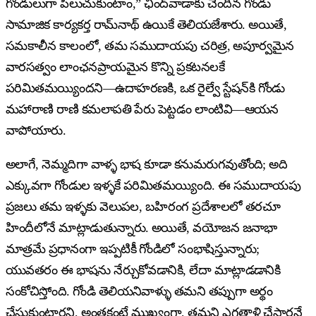
గోండులుగా పిలుచుకుంటాం,” ఛింద్‌వాడాకు చెందిన గోండు
సామాజిక కార్యకర్త రామ్‌నాథ్ ఉయికే తెలియజేశారు. అయితే,
సమకాలీన కాలంలో, తమ సముదాయపు చరిత్ర, అపూర్వమైన
వారసత్వం లాంఛనప్రాయమైన కొన్ని ప్రకటనలకే
పరిమితమయ్యిందని—ఉదాహరణకి, ఒక రైల్వే స్టేషన్‌కి గోండు
మహారాణి రాణి కమలాపతి పేరు పెట్టడం లాంటివి—ఆయన
వాపోయారు.
అలాగే, నెమ్మదిగా వాళ్ళ భాష కూడా కనుమరుగవుతోంది; అది
ఎక్కువగా గోండుల ఇళ్ళకే పరిమితమయ్యింది. ఈ సముదాయపు
ప్రజలు తమ ఇళ్ళకు వెలుపల, బహిరంగ ప్రదేశాలలో తరచూ
హిందీలోనే మాట్లాడుతున్నారు. అయితే, వయోజన జనాభా
మాత్రమే ప్రధానంగా ఇప్పటికీ గోండిలో సంభాషిస్తున్నారు;
యువతరం ఈ భాషను నేర్చుకోవడానికి, లేదా మాట్లాడడానికి
సంకోచిస్తోంది. గోండి తెలియనివాళ్ళు తమని తప్పుగా అర్థం
చేసుకుంటారని, అంతకంటే ముఖ్యంగా, తమని ఎగతాళి చేస్తారనే