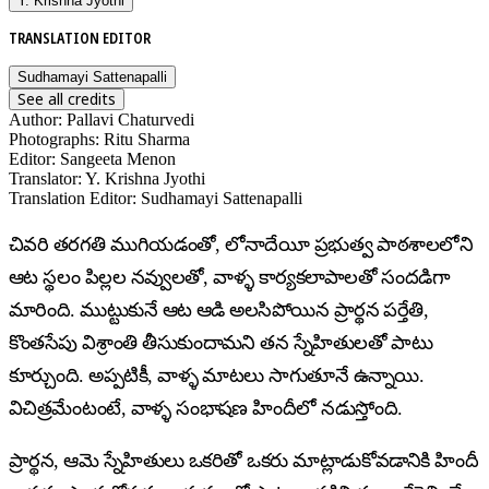
Y. Krishna Jyothi
TRANSLATION EDITOR
Sudhamayi Sattenapalli
See all credits
Author
:
Pallavi Chaturvedi
Photographs
:
Ritu Sharma
Editor
:
Sangeeta Menon
Translator
:
Y. Krishna Jyothi
Translation Editor
:
Sudhamayi Sattenapalli
చివరి తరగతి ముగియడంతో, లోనాదేయీ ప్రభుత్వ పాఠశాలలోని
ఆట స్థలం పిల్లల నవ్వులతో, వాళ్ళ కార్యకలాపాలతో సందడిగా
మారింది. ముట్టుకునే ఆట ఆడి అలసిపోయిన ప్రార్థన పర్తేతి,
కొంతసేపు విశ్రాంతి తీసుకుందామని తన స్నేహితులతో పాటు
కూర్చుంది. అప్పటికీ, వాళ్ళ మాటలు సాగుతూనే ఉన్నాయి.
విచిత్రమేంటంటే, వాళ్ళ సంభాషణ హిందీలో నడుస్తోంది.
ప్రార్థన, ఆమె స్నేహితులు ఒకరితో ఒకరు మాట్లాడుకోవడానికి హిందీ