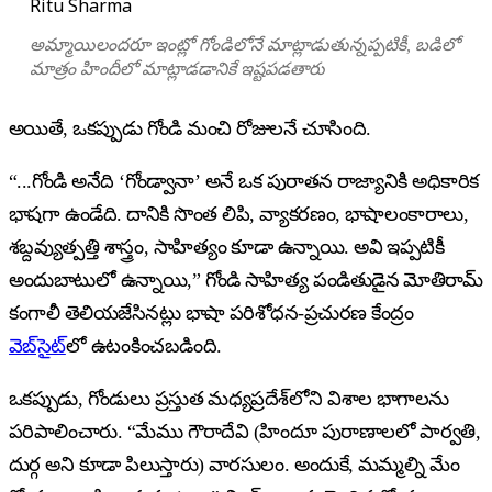
Ritu Sharma
అమ్మాయిలందరూ ఇంట్లో గోండిలోనే మాట్లాడుతున్నప్పటికీ, బడిలో
మాత్రం హిందీలో మాట్లాడడానికే ఇష్టపడతారు
అయితే, ఒకప్పుడు గోండి మంచి రోజులనే చూసింది.
“...గోండి అనేది ‘గోండ్వానా’ అనే ఒక పురాతన రాజ్యానికి అధికారిక
భాషగా ఉండేది. దానికి సొంత లిపి, వ్యాకరణం, భాషాలంకారాలు,
శబ్దవ్యుత్పత్తి శాస్త్రం, సాహిత్యం కూడా ఉన్నాయి. అవి ఇప్పటికీ
అందుబాటులో ఉన్నాయి,” గోండి సాహిత్య పండితుడైన మోతిరామ్
కంగాలీ తెలియజేసినట్లు భాషా పరిశోధన-ప్రచురణ కేంద్రం
వెబ్‌సైట్‌
లో ఉటంకించబడింది.
ఒకప్పుడు, గోండులు ప్రస్తుత మధ్యప్రదేశ్‌లోని విశాల భాగాలను
పరిపాలించారు. “మేము గౌరాదేవి (హిందూ పురాణాలలో పార్వతి,
దుర్గ అని కూడా పిలుస్తారు) వారసులం. అందుకే, మమ్మల్ని మేం