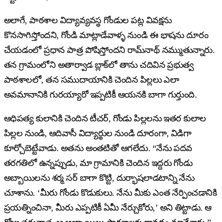
అలాగే, పాఠశాల విద్యావ్యవస్థ గోండుల పట్ల వివక్షను
కొనసాగిస్తోందని, గోండి మాట్లాడేవాళ్ళ నుండి ఈ భాషను దూరం
చేయడంలో ప్రధాన పాత్ర పోషిస్తోందని రామ్‌నాథ్ నమ్ముతున్నారు.
తన గ్రామంలోని అతార్వాడ బ్లాక్‌లో తాను చదివిన ప్రభుత్వ
పాఠశాలలో, తన సముదాయానికి చెందిన పిల్లలు ఎలా
అవమానానికి గురయ్యారో ఇప్పటికీ ఆయనకి బాగా గుర్తుంది.
ఆధిపత్య కులానికి చెందిన టీచర్, గోండు పిల్లలను ఇతర కులాల
పిల్లల నుండి, ఆదివాసీ విద్యార్థుల నుండి దూరంగా, విడిగా
కూర్చోబెట్టేవాడు. అతను అంతటితో ఆగలేదు. “నేను పదవ
తరగతిలో ఉన్నప్పుడు, మా గ్రామానికి చెందిన ఇద్దరు గోండు
అబ్బాయిలను శర్మ సర్ బాగా కొట్టి, దుర్భాషలాడటాన్ని నేను
చూశాను. ‘మీరు గోండు కొడుకులు. నేను మీకు ఎంత నేర్పించడానికి
ప్రయత్నించినా, మీరు ఎప్పటికీ ఏమీ నేర్చుకోరు,’ అని తిట్టాడు. ఆ