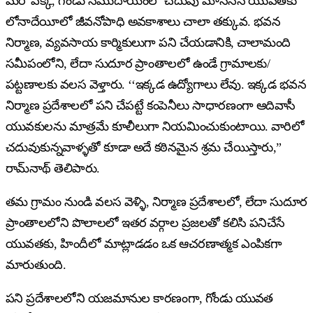
మరో పక్క, గోండు సముదాయంలో చదువు మానేసిన యువతకు
లోనాదేయీలో జీవనోపాధి అవకాశాలు చాలా తక్కువ. భవన
నిర్మాణ, వ్యవసాయ కార్మికులుగా పని చేయడానికి, చాలామంది
సమీపంలోని, లేదా సుదూర ప్రాంతాలలో ఉండే గ్రామాలకు/
పట్టణాలకు వలస వెళ్తారు. ‘‘ఇక్కడ ఉద్యోగాలు లేవు. ఇక్కడ భవన
నిర్మాణ ప్రదేశాలలో పని చేపట్టే కంపెనీలు సాధారణంగా ఆదివాసీ
యువకులను మాత్రమే కూలీలుగా నియమించుకుంటాయి. వారిలో
చదువుకున్నవాళ్ళతో కూడా అదే కఠినమైన శ్రమ చేయిస్తారు,”
రామ్‌నాథ్ తెలిపారు.
తమ గ్రామం నుండి వలస వెళ్ళి, నిర్మాణ ప్రదేశాలలో, లేదా సుదూర
ప్రాంతాలలోని పొలాలలో ఇతర వర్గాల ప్రజలతో కలిసి పనిచేసే
యువతకు, హిందీలో మాట్లాడడం ఒక ఆచరణాత్మక ఎంపికగా
మారుతుంది.
పని ప్రదేశాలలోని యజమానుల కారణంగా, గోండు యువత