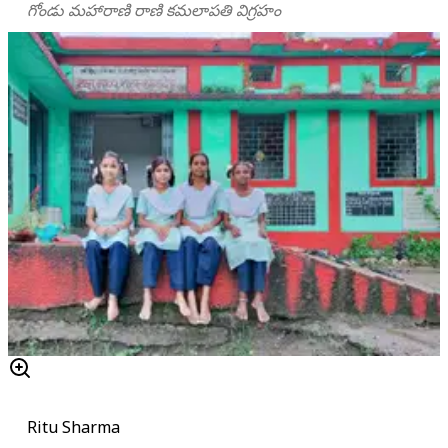
గోండు మహారాణి రాణి కమలాపతి విగ్రహం
Ritu Sharma