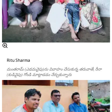
Ritu Sharma
మంతరామ్ (ఎడమవైపు)ను వివాహం చేసుకున్న తరువాతే, రీనా
(కుడివైపు) గోండి మాట్లాడడం నేర్చుకున్నారు