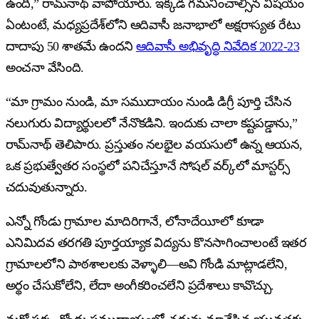
ఉంది,” రామ్‌నాథ్ వాపోయారు. ఇక్కడ గమనించాల్సిన విషయం
ఏంటంటే, మధ్యప్రదేశ్‌లోని ఆదివాసీ జనాభాలో అక్షరాస్యత రేటు
దాదాపు 50 శాతమే ఉందని
ఆదివాసీ అభివృద్ధి నివేదిక 2022-23
అంచనా వేసింది.
“మా గ్రామం నుండి, మా సముదాయం నుండి డిగ్రీ పూర్తి చేసిన
నలుగురు విద్యార్థులలో నేనొకడిని. ఇందుకు చాలా కష్టపడ్డాను,”
రామ్‌నాథ్ తెలిపారు. ప్రస్తుతం నలభైల వయసులో ఉన్న ఆయన,
ఒక ప్రభుత్వేతర సంస్థలో పనిచేస్తూనే సోషల్ వర్క్‌లో మాస్టర్స్
చదువుతున్నారు.
ఎన్నో గోండు గ్రామాల మాదిరిగానే, లోనాదేయీలో కూడా
ఎనిమిదవ తరగతి పూర్తయ్యాక విద్యను కొనసాగించాలంటే ఇతర
గ్రామాలలోని పాఠశాలలకు వెళ్ళాలి—అవి గోండి మాట్లాడలేని,
అర్థం చేసుకోలేని, లేదా అంగీకరించలేని ప్రదేశాలు కావొచ్చు.