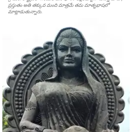
ప్రస్తుతం అతి తక్కువ మంది మాత్రమే తమ మాతృభాషలో
మాట్లాడుతున్నారు.