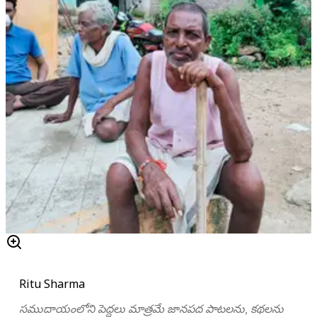
Ritu Sharma
సముదాయంలోని పెద్దలు మాత్రమే జానపద పాటలను, కథలను