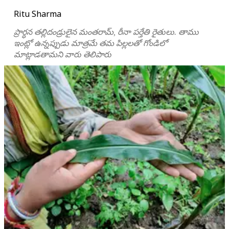
Ritu Sharma
ప్రార్థన తల్లిదండ్రులైన మంతరామ్, రీనా పర్తేతి రైతులు. తాము
ఇంట్లో ఉన్నప్పుడు మాత్రమే తమ పిల్లలతో గోండిలో
మాట్లాడతామని వారు తెలిపారు