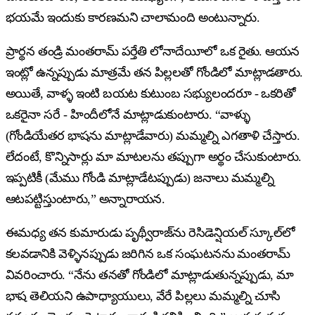
భయమే ఇందుకు కారణమని చాలామంది అంటున్నారు.
ప్రార్థన తండ్రి మంతరామ్ పర్తేతి లోనాదేయీలో ఒక రైతు. ఆయన
ఇంట్లో ఉన్నప్పుడు మాత్రమే తన పిల్లలతో గోండిలో మాట్లాడతారు.
అయితే, వాళ్ళ ఇంటి బయట కుటుంబ సభ్యులందరూ - ఒకరితో
ఒకరైనా సరే - హిందీలోనే మాట్లాడుకుంటారు. “వాళ్ళు
(గోండియేతర భాషను మాట్లాడేవారు) మమ్మల్ని ఎగతాళి చేస్తారు.
లేదంటే, కొన్నిసార్లు మా మాటలను తప్పుగా అర్థం చేసుకుంటారు.
ఇప్పటికీ (మేము గోండి మాట్లాడేటప్పుడు) జనాలు మమ్మల్ని
ఆటపట్టిస్తుంటారు,” అన్నారాయన.
ఈమధ్య తన కుమారుడు పృథ్వీరాజ్‌ను రెసిడెన్షియల్ స్కూల్‌లో
కలవడానికి వెళ్ళినప్పుడు జరిగిన ఒక సంఘటనను మంతరామ్
వివరించారు. “నేను తనతో గోండిలో మాట్లాడుతున్నప్పుడు, మా
భాష తెలియని ఉపాధ్యాయులు, వేరే పిల్లలు మమ్మల్ని చూసి