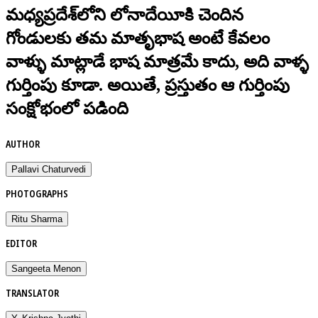
మధ్యప్రదేశ్‌లోని లోనాదేయీకి చెందిన
గోండులకు తమ మాతృభాష అంటే కేవలం
వాళ్ళు మాట్లాడే భాష మాత్రమే కాదు, అది వాళ్ళ
గుర్తింపు కూడా. అయితే, ప్రస్తుతం ఆ గుర్తింపు
సంక్షోభంలో పడింది
AUTHOR
Pallavi Chaturvedi
PHOTOGRAPHS
Ritu Sharma
EDITOR
Sangeeta Menon
TRANSLATOR