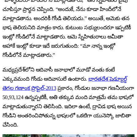
చూపిస్తూ ప్రార్థన చెప్పింది. “అందుకే, నేను కూడా హిందీలోనే
మాట్లాడతాను. అందరికీ గోండి తెలియదు.” అయితే, ఆమెకు తన
భాష తెలియనిది మాత్రం కాదు. కుటుంబ సభ్యులందరూ ఇప్పటికీ
ఇంట్లో గోండిలోనే మాట్లాడతారు. ఆమె స్నేహితురాలు అమీతా
అహాకే ఇంట్లో కూడా ఇదే జరుగుతుంది: “మా నాన్న ఇంట్లో
గోండిలోనే మాట్లాడతారు.”
మధ్యప్రదేశ్‌లోని ఆదివాసీ జనాభాలో మూడో వంతు కంటే
ఎక్కువమంది గోండు ఆదివాసులే ఉంటారు.
భారతదేశ షెడ్యూల్డ్
తెగల గణాంక ప్రొఫైల్-2013
ప్రకారం, గోండుల జనాభా గణనీయంగా
50,93,124 ఉన్నప్పటికీ, అతి తక్కువ మంది మాత్రమే తమ భాషలో
మాట్లాడుతున్నారని తెలిసింది. ఇదిలా ఉంటే, ద్రావిడ భాష అయిన
గోండిని అంతరించిపోతున్న భాషలలో ఒకటిగా యునెస్కో జాబితా
చేసింది.