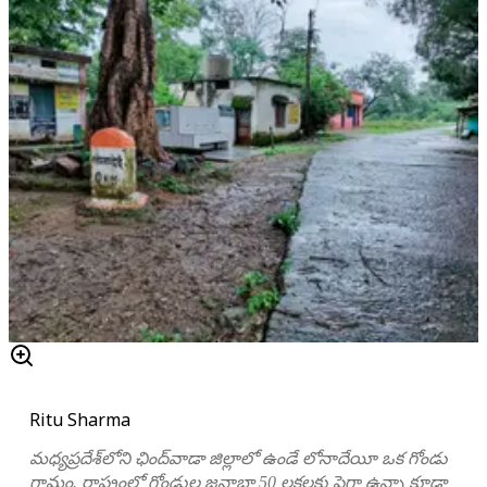
Ritu Sharma
మధ్యప్రదేశ్‌లోని ఛింద్‌వాడా జిల్లాలో ఉండే లోనాదేయీ ఒక గోండు
గ్రామం. రాష్ట్రంలో గోండుల జనాభా 50 లక్షలకు పైగా ఉన్నా కూడా,