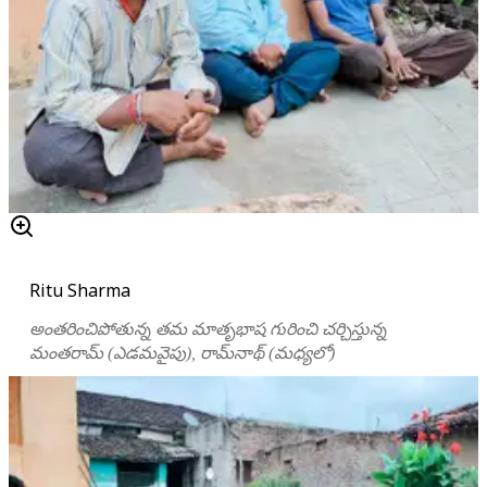
Ritu Sharma
అంతరించిపోతున్న తమ మాతృభాష గురించి చర్చిస్తున్న
మంతరామ్ (ఎడమవైపు), రామ్‌నాథ్ (మధ్యలో)