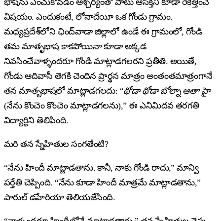
భాషను ఎంచుకోవడం ఆశ్చర్యంతో పాటు ఆసక్తిని కూడా రేకెత్తించే
విషయం. ఎందుకంటే, లోనాదేయీ ఒక గోండు గ్రామం.
మధ్యప్రదేశ్‌లోని ఛింద్‌వాడా జిల్లాలో ఉండే ఈ గ్రామంలో, గోండి
తమ మాతృభాష కాకపోయినా కూడా అక్కడ
నివసించేవాళ్ళందరూ గోండి మాట్లాడగలరని ప్రతీతి. అయితే,
గోండు ఆదివాసీ తెగకి చెందిన ప్రార్థన మాత్రం అంతంతమాత్రంగానే
తన మాతృభాషలో మాట్లాడగలదు: “
థోడా థోడా బోల్నా ఆతా హై
(నేను కొంచెం కొంచెం మాట్లాడగలను),” ఈ ఎనిమిదవ తరగతి
విద్యార్థిని తెలిపింది.
మరి తన స్నేహితుల సంగతేంటి?
“నేను హిందీ మాట్లాడతాను. కానీ, నాకు గోండి రాదు,” మాన్వి
పర్తేతి చెప్పింది. “నేను కూడా హిందీ మాత్రమే మాట్లాడతాను,”
పారుల్ డహేరియా తెలియజేసింది.
“వాళ్ళందరూ హిందీలోనే మాట్లాడతారు,” తన స్నేహితుల వైపు