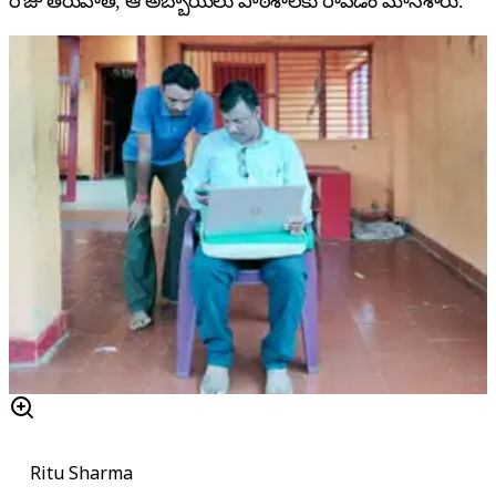
రోజు తరువాత, ఆ అబ్బాయిలు పాఠశాలకు రావడం మానేశారు.”
Ritu Sharma