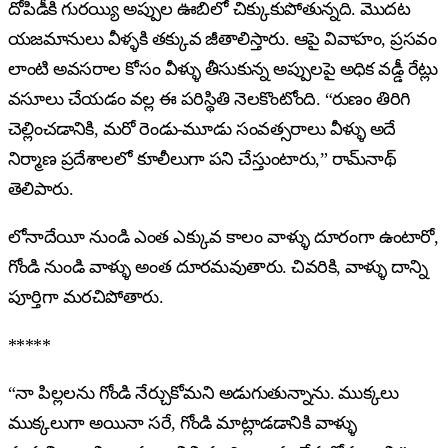
దోపిడీకి గురయ్యి అప్పుల ఊబిలో చిక్కుకుపోతున్నది. మొదట
యజమానులు వీళ్ళకి తక్కువ జీతాలిస్తారు. ఆపై వివాహం, ప్రసవం
లాంటి అవసరాల కోసం వీళ్ళు తీసుకున్న అప్పులపై అధిక వడ్డీ రేట్లు
వసూలు చేయడం వల్ల ఈ పరిస్థితి నెలకొంటోంది. “రుణం తిరిగి
చెల్లించడానికి, మరో రెండు-మూడు సంవత్సరాలు వీళ్ళు అదే
నిర్మాణ ప్రదేశాలలో కూలీలుగా పని చేస్తుంటారు,” రామ్‌నాథ్
తెలిపారు.
లోనాదేయీ నుండి ఎంత ఎక్కువ కాలం వాళ్ళు దూరంగా ఉంటారో,
గోండి నుండి వాళ్ళు అంత దూరమవుతారు. చివరికి, వాళ్ళు దాన్ని
పూర్తిగా మరచిపోతారు.
*****
“నా పిల్లలను గోండి నేర్చుకోమని అడుగుతున్నాను. ముక్కలు
ముక్కలుగా అయినా సరే, గోండి మాట్లాడడానికి వాళ్ళు