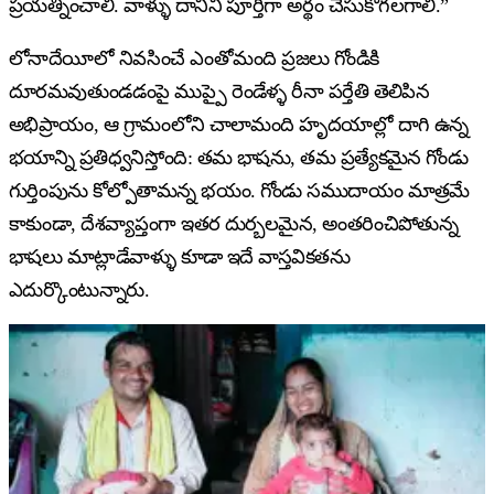
ప్రయత్నించాలి. వాళ్ళు దానిని పూర్తిగా అర్థం చేసుకోగలగాలి.”
లోనాదేయీలో నివసించే ఎంతోమంది ప్రజలు గోండికి
దూరమవుతుండడంపై ముప్పై రెండేళ్ళ రీనా పర్తేతి తెలిపిన
అభిప్రాయం, ఆ గ్రామంలోని చాలామంది హృదయాల్లో దాగి ఉన్న
భయాన్ని ప్రతిధ్వనిస్తోంది: తమ భాషను, తమ ప్రత్యేకమైన గోండు
గుర్తింపును కోల్పోతామన్న భయం. గోండు సముదాయం మాత్రమే
కాకుండా, దేశవ్యాప్తంగా ఇతర దుర్బలమైన, అంతరించిపోతున్న
భాషలు మాట్లాడేవాళ్ళు కూడా ఇదే వాస్తవికతను
ఎదుర్కొంటున్నారు.