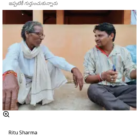
ఇప్పటికీ గుర్తుంచుకున్నారు
Ritu Sharma