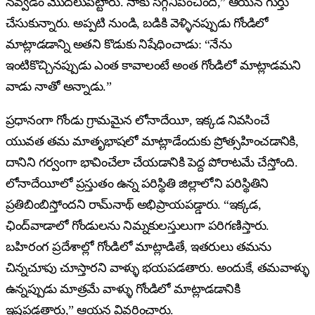
నవ్వడం మొదలుపెట్టారు. నాకు సిగ్గనిపించింది,” ఆయన గుర్తు
చేసుకున్నారు. అప్పటి నుండి, బడికి వెళ్ళినప్పుడు గోండిలో
మాట్లాడడాన్ని అతని కొడుకు నిషేధించాడు: “నేను
ఇంటికొచ్చినప్పుడు ఎంత కావాలంటే అంత గోండిలో మాట్లాడమని
వాడు నాతో అన్నాడు.”
ప్రధానంగా గోండు గ్రామమైన లోనాదేయీ, ఇక్కడ నివసించే
యువత తమ మాతృభాషలో మాట్లాడేందుకు ప్రోత్సహించడానికి,
దానిని గర్వంగా భావించేలా చేయడానికి పెద్ద పోరాటమే చేస్తోంది.
లోనాదేయీలో ప్రస్తుతం ఉన్న పరిస్థితి జిల్లాలోని పరిస్థితిని
ప్రతిబింబిస్తోందని రామ్‌నాథ్ అభిప్రాయపడ్డారు. “ఇక్కడ,
ఛింద్‌వాడాలో గోండులను నిమ్నకులస్తులుగా పరిగణిస్తారు.
బహిరంగ ప్రదేశాల్లో గోండిలో మాట్లాడితే, ఇతరులు తమను
చిన్నచూపు చూస్తారని వాళ్ళు భయపడతారు. అందుకే, తమవాళ్ళు
ఉన్నప్పుడు మాత్రమే వాళ్ళు గోండిలో మాట్లాడడానికి
ఇష్టపడతారు,” ఆయన వివరించారు.