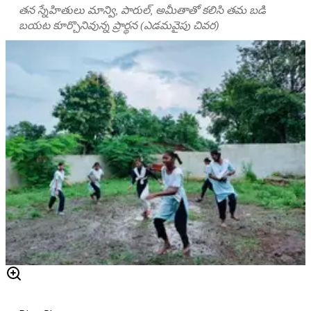
తన స్నేహితులు మాన్వి, పారుల్, అమీతాతో కలిసి తమ బడి
బయట కూర్చొనివున్న ప్రార్థన (ఎడమవైపు చివర)