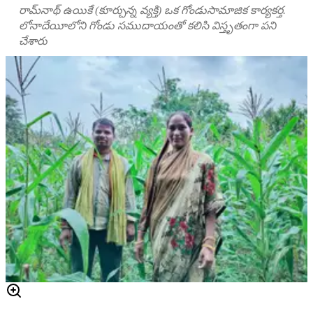
రామ్‌నాథ్ ఉయికే (కూర్చున్న వ్యక్తి) ఒక గోండుసామాజిక కార్యకర్త.
లోనాదేయీలోని గోండు సముదాయంతో కలిసి విస్తృతంగా పని
చేశారు