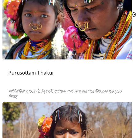
Purusottam Thakur
আদিবাসীরা তাদের ঐতিহ্যবাহী পোশাক এবং অলংকার পরে উৎসবের প্রস্তুতি
নিচ্ছে