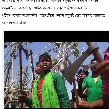
হয় ২০১৩ সালে, সেখানে দেখা যায় যে আদিবাসী মানুষজন উপরোক্ত ওই খনি
প্রকল্পটিকে একজোট হয়ে খারিজ করেছেন। তবুও ওড়িশা সরকার এই
পরিবেশগতভাবে সংবেদনশীল-পাহাড়গুলিকে খননের অনুমতি চেয়ে অনবরত আদালতে
আবেদন করে যাচ্ছে।