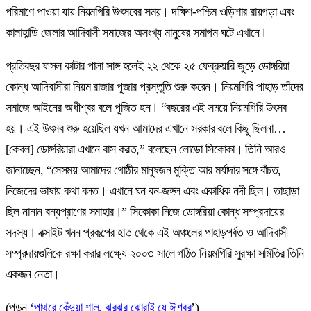
পরিমাণে পাওয়া যায় নিয়মগিরি উৎসবের সময়। দক্ষিণ-পশ্চিম ওড়িশার রায়গড়া এবং
কালাহান্ডি জেলার আদিবাসী সমাজের অসংখ্য মানুষের সমাগম ঘটে এখানে।
প্রতিবছর ফসল কাটার পালা সাঙ্গ হলেই ২২ থেকে ২৫ ফেব্রুয়ারি জুড়ে ডোঙ্গরিয়া
কোন্ধ আদিবাসীরা নিয়ম রাজার পূজার প্রস্তুতি শুরু করেন। নিয়মগিরি পাহাড় তাঁদের
সমাজে আইনের অধীশ্বর বলে পূজিত হন। “বছরের এই সময়ে নিয়মগিরি উৎসব
হয়। এই উৎসব শুরু হয়েছিল যখন আমাদের এখানে সরকার বলে কিছু ছিলনা…
[কেবল] ডোঙ্গরিয়ারা এখানে বাস করত,” বলেছেন লোডো সিকোকা। তিনি আরও
জানাচ্ছেন, “সেসময় আমাদের গোষ্ঠীর মানুষজন মুক্তি আর মর্যাদার সঙ্গে বাঁচত,
নিজেদের ভাষায় কথা বলত। এখানে ঘন বন-জঙ্গল এবং একাধিক নদী ছিল। তাছাড়া
ছিল নানান বন্যপ্রাণের সমাহার।” সিকোকা নিজে ডোঙ্গরিয়া কোন্ধ সম্প্রদায়ের
সদস্য। বক্সাইট খনন প্রকল্পের হাত থেকে এই অঞ্চলের পাহাড়পর্বত ও আদিবাসী
সম্প্রদায়গুলিকে রক্ষা করার লক্ষ্যে ২০০৩ সালে গঠিত নিয়মগিরি সুরক্ষা সমিতির তিনি
একজন নেতা।
(পড়ুন
‘পাথুরে কেঁদুয়া শাল, ঝরঝর ঝোরাই যে ঈশ্বর
’)