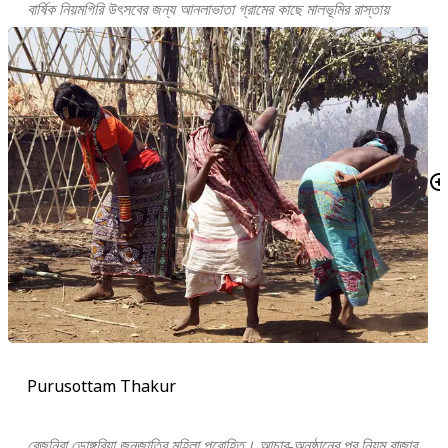
বার্ষিক নিয়মগিরি উৎসবের জন্য আনলাভাতা গ্রামের কাছে মালভূমির রাস্তায়
Purusottam Thakur
বেজুনিরা ডোঙ্গরিয়া জনজাতির মহিলা পুরোহিত। আচার-অনুষ্ঠানের পর নিয়ম রাজার