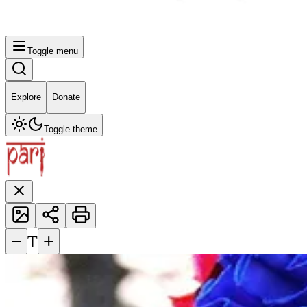
Toggle menu
Explore
Donate
Toggle theme
−
+
T