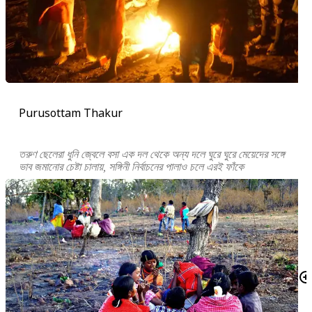
Purusottam Thakur
তরুণ ছেলেরা ধুনি জ্বেলে বসা এক দল থেকে অন্য দলে ঘুরে ঘুরে মেয়েদের সঙ্গে
ভাব জমানোর চেষ্টা চালায়, সঙ্গিনী নির্বাচনের পালাও চলে এরই ফাঁকে