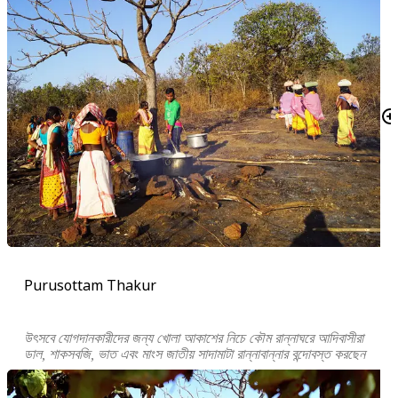
Purusottam Thakur
উৎসবে যোগদানকারীদের জন্য খোলা আকাশের নিচে কৌম রান্নাঘরে আদিবাসীরা
ডাল, শাকসবজি, ভাত এবং মাংস জাতীয় সাদামাটা রান্নাবান্নার বন্দোবস্ত করছেন