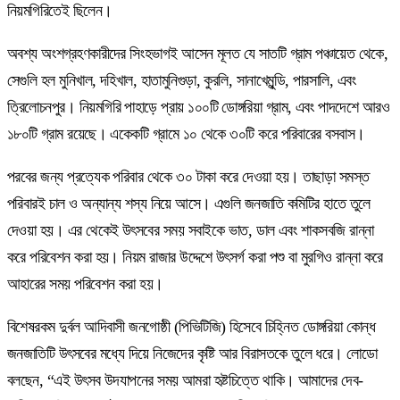
নিয়মগিরিতেই ছিলেন।
অবশ্য অংশগ্রহণকারীদের সিংহভাগই আসেন মূলত যে সাতটি গ্রাম পঞ্চায়েত থেকে,
সেগুলি হল মুনিখাল, দহিখাল, হাতামুনিগুড়া, কুরলি, সানাখেমুন্ডি, পারসালি, এবং
ত্রিলোচনপুর। নিয়মগিরি পাহাড়ে প্রায় ১০০টি ডোঙ্গরিয়া গ্রাম, এবং পাদদেশে আরও
১৮০টি গ্রাম রয়েছে। একেকটি গ্রামে ১০ থেকে ৩০টি করে পরিবারের বসবাস।
পরবের জন্য প্রত্যেক পরিবার থেকে ৩০ টাকা করে দেওয়া হয়। তাছাড়া সমস্ত
পরিবারই চাল ও অন্যান্য শস্য নিয়ে আসে। এগুলি জনজাতি কমিটির হাতে তুলে
দেওয়া হয়। এর থেকেই উৎসবের সময় সবাইকে ভাত, ডাল এবং শাকসবজি রান্না
করে পরিবেশন করা হয়। নিয়ম রাজার উদ্দেশে উৎসর্গ করা পশু বা মুরগিও রান্না করে
আহারের সময় পরিবেশন করা হয়।
বিশেষরকম দুর্বল আদিবাসী জনগোষ্ঠী (পিভিটিজি) হিসেবে চিহ্নিত ডোঙ্গরিয়া কোন্ধ
জনজাতিটি উৎসবের মধ্যে দিয়ে নিজেদের কৃষ্টি আর বিরাসতকে তুলে ধরে। লোডো
বলছেন, “এই উৎসব উদযাপনের সময় আমরা হৃষ্টচিত্তে থাকি। আমাদের দেব-