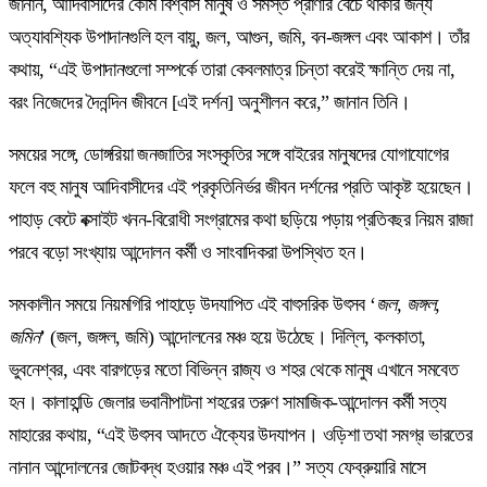
জানান, আদিবাসীদের কৌম বিশ্বাস মানুষ ও সমস্ত প্রাণীর বেঁচে থাকার জন্য
অত্যাবশ্যিক উপাদানগুলি হল বায়ু, জল, আগুন, জমি, বন-জঙ্গল এবং আকাশ। তাঁর
কথায়, “এই উপাদানগুলো সম্পর্কে তারা কেবলমাত্র চিন্তা করেই ক্ষান্তি দেয় না,
বরং নিজেদের দৈনন্দিন জীবনে [এই দর্শন] অনুশীলন করে,” জানান তিনি।
সময়ের সঙ্গে, ডোঙ্গরিয়া জনজাতির সংস্কৃতির সঙ্গে বাইরের মানুষদের যোগাযোগের
ফলে বহু মানুষ আদিবাসীদের এই প্রকৃতিনির্ভর জীবন দর্শনের প্রতি আকৃষ্ট হয়েছেন।
পাহাড় কেটে বক্সাইট খনন-বিরোধী সংগ্রামের কথা ছড়িয়ে পড়ায় প্রতিবছর নিয়ম রাজা
পরবে বড়ো সংখ্যায় আন্দোলন কর্মী ও সাংবাদিকরা উপস্থিত হন।
সমকালীন সময়ে নিয়মগিরি পাহাড়ে উদযাপিত এই বাৎসরিক উৎসব ‘
জল, জঙ্গল,
জমিন
’ (জল, জঙ্গল, জমি) আন্দোলনের মঞ্চ হয়ে উঠেছে। দিল্লি, কলকাতা,
ভুবনেশ্বর, এবং বারগড়ের মতো বিভিন্ন রাজ্য ও শহর থেকে মানুষ এখানে সমবেত
হন। কালাহান্ডি জেলার ভবানীপাটনা শহরের তরুণ সামাজিক-আন্দোলন কর্মী সত্য
মাহারের কথায়, “এই উৎসব আদতে ঐক্যের উদযাপন। ওড়িশা তথা সমগ্র ভারতের
নানান আন্দোলনের জোটবদ্ধ হওয়ার মঞ্চ এই পরব।” সত্য ফেব্রুয়ারি মাসে