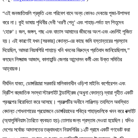
“এই জনজাতিগুলি প্রকৃতি এবং পরিবেশ বাদে অন্য কোনও দেবতার পূজা-উপাসনা
করে না। কুই ভাষায় পৃথিবীর দেবী ‘ধরণী পেনু’ এবং পাহাড়-পর্বত হল পিতৃদেব
‘হোরু’। জল, জঙ্গল, গাছ এবং বাতাস আমাদের জীবনের অংশ এবং এগুলিই পূজিত
হয়। এই কারণেই যখন [সরকার] বেদান্ত-এর কাছে জমি হস্তান্তরের প্রস্তাব
দিয়েছিল, আমরা নিয়মগিরি পাহাড়ে খনি খননের বিরুদ্ধে প্রতিবাদ জানিয়েছিলাম,”
বলছেন লিঙ্গরাজ আজাদ, কালাহান্ডি জেলার আন্দোলন কর্মী এবং উক্ত সমিতির
আহ্বায়ক।
দীর্ঘদিন যাবত, ডোঙ্গরিয়ারা সরকারি মালিকানাধীন ওড়িশা মাইনিং কর্পোরেশন এবং
ব্রিটিশ বহুজাতিক সংস্থা স্টারলাইট ইন্ডাস্ট্রিজ (অধুনা বেদান্ত) দ্বারা গৃহীত একটি
প্রকল্পের বিরোধিতা করে আসছে। প্রকল্পটির অধীনে লাঞ্জিগড় তহসিলে অবস্থিত
বেদান্ত শোধনাগারের প্রয়োজনে ডোঙ্গরিয়াদের পবিত্র পাহাড়গুলিকে খনন করে বক্সাইট
(অ্যালুমিনিয়াম তৈরিতে ব্যবহৃত হয়) তোলার জন্য প্রস্তাব দেওয়া হয়েছিল। যদিও
দেশের সর্বোচ্চ আদালতের তত্ত্বাবধানে নিয়মগিরির ১২টি গ্রামে একটি গণভোট করা