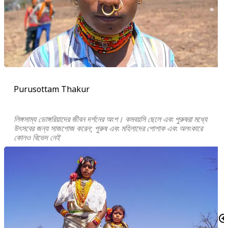
Purusottam Thakur
লিঙ্গসাম্য ডোঙ্গরিয়াদের জীবন দর্শনের অংশ। কমবয়সি ছেলে এবং পুরুষরা মধ্যে
উৎসবের জন্য সাজগোজ করেন; পুরুষ এবং মহিলাদের পোশাক এবং অলংকারে
কোনও বিভেদ নেই