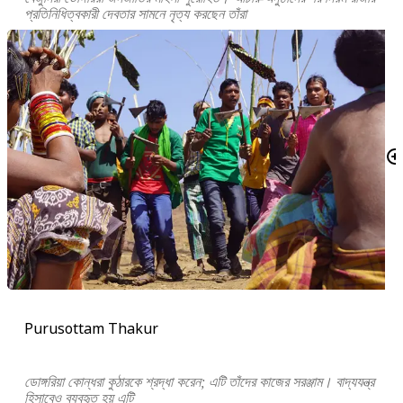
প্রতিনিধিত্বকারী দেবতার সামনে নৃত্য করছেন তাঁরা
Purusottam Thakur
ডোঙ্গরিয়া কোন্ধরা কুঠারকে শ্রদ্ধা করেন; এটি তাঁদের কাজের সরঞ্জাম। বাদ্যযন্ত্র
হিসাবেও ব্যবহৃত হয় এটি