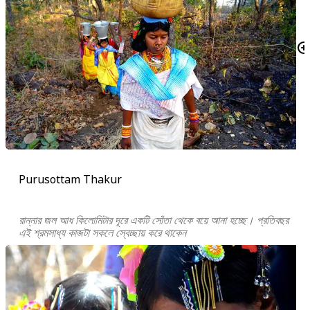
Purusottam Thakur
রান্নার জল আধ কিলোমিটার দূরে একটি সোঁতা থেকে বয়ে আনা হচ্ছে। প্রতিবছর
এই শ্রমসাধ্য কাজটা সকলে স্বেচ্ছায় করে থাকেন