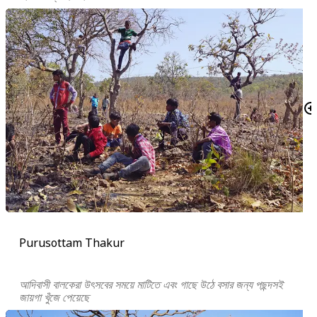
Purusottam Thakur
আদিবাসী বালকেরা উৎসবের সময়ে মাটিতে এবং গাছে উঠে বসার জন্য পছন্দসই
জায়গা খুঁজে পেয়েছে