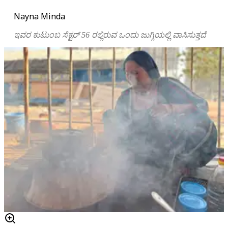
Nayna Minda
ಇವರ ಕುಟುಂಬ ಸೆಕ್ಟರ್‌ 56 ರಲ್ಲಿರುವ ಒಂದು ಜುಗ್ಗಿಯಲ್ಲಿ ವಾಸಿಸುತ್ತದೆ