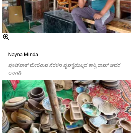
Nayna Minda
ಪೂಟ್‌ಪಾತ್‌ ಮೇಲಿರುವ
ನೆರಳಿನ
ವ್ಯವಸ್ಥೆಯಿಲ್ಲದ ಕಾನ್ಸಿ
ರಾಮ್
ಅವರ
ಅಂಗಡಿ