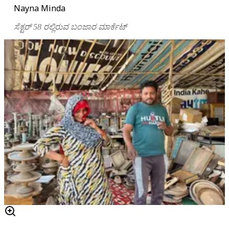
Nayna Minda
ಸೆಕ್ಟರ್
58
ರಲ್ಲಿರುವ
ಬಂಜಾರ
ಮಾರ್ಕೆಟ್