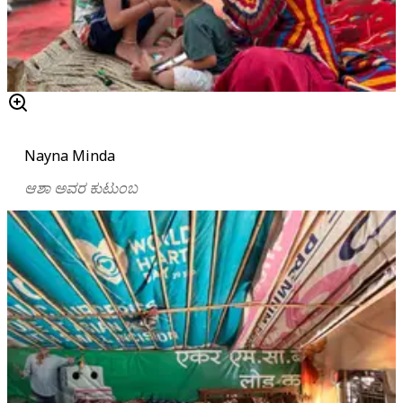
Nayna Minda
ಆಶಾ ಅವರ ಕುಟುಂಬ