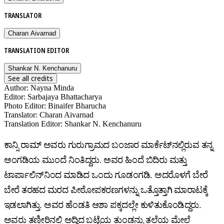
TRANSLATOR
Charan Aivarnad
TRANSLATION EDITOR
Shankar N. Kenchanuru
See all credits
Author
:
Nayna Minda
Editor
:
Sarbajaya Bhattacharya
Photo Editor
:
Binaifer Bharucha
Translator
:
Charan Aivarnad
Translation Editor
:
Shankar N. Kenchanuru
ಕಾನ್ಸಿ ರಾಮ್‌ ಅವರು ಗುರುಗ್ರಾಮದ ಬಂಜಾರ ಮಾರ್ಕೆಟ್‌ನಲ್ಲಿರುವ ತನ್ನ
ಅಂಗಡಿಯ ಮುಂದೆ ನಿಂತಿದ್ದರು. ಅವರ ಹಿಂದೆ ಬಿದಿರು ಮತ್ತು
ಟಾರ್ಪಾಲಿನ್‌ನಿಂದ ಮಾಡಿದ ಒಂದು ಗೂಡಂಗಡಿ. ಅದರೊಳಗೆ ಬೇರೆ
ಬೇರೆ ತರಹದ ಮರದ ಪೀಠೋಪಕರಣಗಳನ್ನು ಒತ್ತೊತ್ತಾಗಿ ಮಾರಾಟಕ್ಕೆ
ಇಡಲಾಗಿತ್ತು. ಅವರ ಹೆಂಡತಿ ಆಶಾ ಪಕ್ಕದಲ್ಲೇ ಕುಳಿತುಕೊಂಡಿದ್ದರು.
ಅವರು ತಣ್ಣೀರಿನಲ್ಲಿ ಅದ್ದಿದ ಬಟ್ಟೆಯ ತುಂಡನ್ನು ತಲೆಯ ಮೇಲೆ