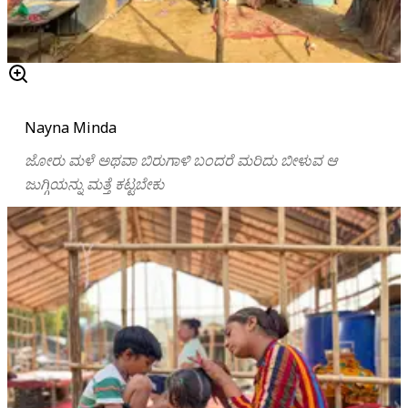
Nayna Minda
ಜೋರು
ಮಳೆ
ಅಥವಾ
ಬಿರುಗಾಳಿ
ಬಂದರೆ
ಮರಿದು ಬೀಳುವ ಆ
ಜುಗ್ಗಿಯನ್ನು ಮತ್ತೆ ಕಟ್ಟಬೇಕು