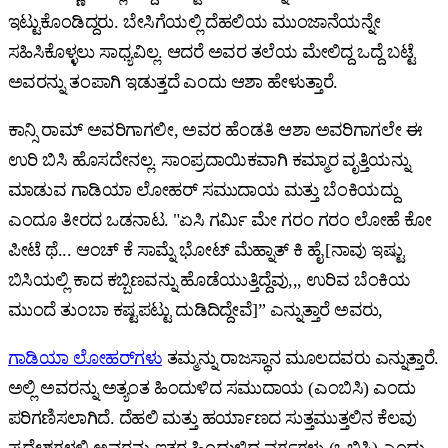
ಇಟ್ಟುಕೊಂಡಿದ್ದರು. ಬೇಸಿಗೆಯಲ್ಲಿ ದೆಹಲಿಯ ಮುಂಜಾನೆಯನ್ನೇ
ಸಹಿಸಿಕೊಳ್ಳಲು ಸಾಧ್ಯವಿಲ್ಲ. ಆದರೆ ಅವರ ತಲೆಯ ಮೇಲಿದ್ದ ಒದ್ದೆ ಬಟ್ಟೆ
ಅವರನ್ನು ತಂಪಾಗಿ ಇಡುತ್ತದೆ ಎಂದು ಆಶಾ ಹೇಳುತ್ತಾರೆ.
ಕಾನ್ಸಿ ರಾಮ್‌ ಅವರಿಗಾಗಲೀ, ಅವರ ಹೆಂಡತಿ ಆಶಾ ಅವರಿಗಾಗಲೇ ಈ
ಉರಿ ಬಿಸಿ ಹೊಸದೇನಲ್ಲ. ಸಾಂಪ್ರದಾಯಿಕವಾಗಿ ಕಮ್ಮಾರ ವೃತ್ತಿಯನ್ನು
ಮಾಡುವ ಗಾಡಿಯಾ ಲೋಹರ್‌ ಸಮುದಾಯ ಮತ್ತು ಬೆಂಕಿಯದ್ದು
ಎಂದೂ ತೀರದ ಒಡನಾಟ. "ಏಸಿ ಗರ್ಮಿ ಮೇ ಗರಂ ಗರಂ ಲೋಹೆ ಕೋ
ಪೀಟೆ ಥೆ... ಆಂಚ್ ಕೆ ಸಾಮ್ನೆ ಭೋಟ್ ಮೆಹ್ನಾತ್ ಕಿ ಹೈ [ನಾವು ಇಷ್ಟು
ಬಿಸಿಯಲ್ಲಿ ಕಾದ ಕಬ್ಬಿಣವನ್ನು ಹೊಡೆಯುತ್ತಿದ್ದೆವು,,, ಉರಿವ ಬೆಂಕಿಯ
ಮುಂದೆ ತುಂಬಾ ಕಷ್ಟಪಟ್ಟು ದುಡಿದಿದ್ದೇವೆ]” ಎನ್ನುತ್ತಾರೆ ಅವರು,
ಗಾಡಿಯಾ ಲೋಹರ್‌ಗಳು
ತಮ್ಮನ್ನು ರಾಜಸ್ಥಾನ ಮೂಲದವರು ಎನ್ನುತ್ತಾರೆ.
ಅಲ್ಲಿ ಅವರನ್ನು ಅತ್ಯಂತ ಹಿಂದುಳಿದ ಸಮುದಾಯ (ಎಂಬಿಸಿ) ಎಂದು
ಪರಿಗಣಿಸಲಾಗಿದೆ. ದೆಹಲಿ ಮತ್ತು ಹರ್ಯಾಣದ ಸುತ್ತಮುತ್ತಲಿನ ಕೆಲವು
ಪ್ರದೇಶಗಳಲ್ಲಿ ಅವರನ್ನು ಇತರ ಹಿಂದುಳಿದ ವರ್ಗಗಳು (ಒಬಿಸಿ) ಎಂದು