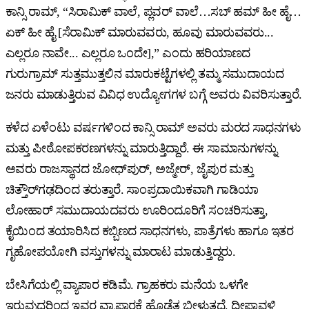
ಕಾನ್ಸಿ ರಾಮ್, “ಸಿರಾಮಿಕ್‌ ವಾಲೆ, ಪ್ಲವರ್‌ ವಾಲೆ…ಸಬ್‌ ಹಮ್‌ ಹೀ ಹೈ…
ಏಕ್‌ ಹೀ ಹೈ [ಸೆರಾಮಿಕ್‌ ಮಾರುವವರು, ಹೂವು ಮಾರುವವರು...
ಎಲ್ಲರೂ ನಾವೇ... ಎಲ್ಲರೂ ಒಂದೇ],” ಎಂದು ಹರಿಯಾಣದ
ಗುರುಗ್ರಾಮ್‌ ಸುತ್ತಮುತ್ತಲಿನ ಮಾರುಕಟ್ಟೆಗಳಲ್ಲಿ ತಮ್ಮ ಸಮುದಾಯದ
ಜನರು ಮಾಡುತ್ತಿರುವ ವಿವಿಧ ಉದ್ಯೋಗಗಳ ಬಗ್ಗೆ ಅವರು ವಿವರಿಸುತ್ತಾರೆ.
ಕಳೆದ ಏಳೆಂಟು ವರ್ಷಗಳಿಂದ ಕಾನ್ಸಿ ರಾಮ್ ಅವರು ಮರದ ಸಾಧನಗಳು
ಮತ್ತು ಪೀಠೋಪಕರಣಗಳನ್ನು ಮಾರುತ್ತಿದ್ದಾರೆ. ಈ ಸಾಮಾನುಗಳನ್ನು
ಅವರು ರಾಜಸ್ಥಾನದ ಜೋಧ್‌ಪುರ್, ಅಜ್ಮೇರ್, ಜೈಪುರ ಮತ್ತು
ಚಿತ್ತೌರ್‌ಗಢದಿಂದ ತರುತ್ತಾರೆ. ಸಾಂಪ್ರದಾಯಿಕವಾಗಿ ಗಾಡಿಯಾ
ಲೋಹಾರ್ ಸಮುದಾಯದವರು ಊರಿಂದೂರಿಗೆ ಸಂಚರಿಸುತ್ತಾ,
ಕೈಯಿಂದ ತಯಾರಿಸಿದ ಕಬ್ಬಿಣದ ಸಾಧನಗಳು, ಪಾತ್ರೆಗಳು ಹಾಗೂ ಇತರ
ಗೃಹೋಪಯೋಗಿ ವಸ್ತುಗಳನ್ನು ಮಾರಾಟ ಮಾಡುತ್ತಿದ್ದರು.
ಬೇಸಿಗೆಯಲ್ಲಿ ವ್ಯಾಪಾರ ಕಡಿಮೆ. ಗ್ರಾಹಕರು ಮನೆಯ ಒಳಗೇ
ಇರುವುದರಿಂದ ಇವರ ವ್ಯಾಪಾರಕ್ಕೆ ಹೊಡೆತ ಬೀಳುತ್ತದೆ. ದೀಪಾವಳಿ