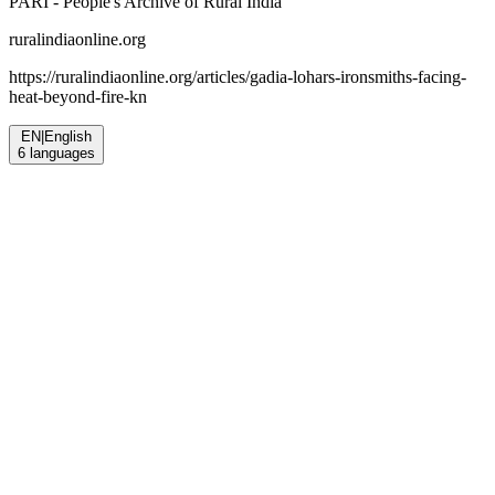
PARI - People's Archive of Rural India
ruralindiaonline.org
https://ruralindiaonline.org/articles/
gadia-lohars-ironsmiths-facing-
heat-beyond-fire-kn
EN
|
English
6
languages