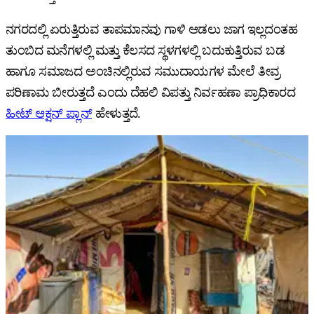
ನಗರದಲ್ಲಿ ಏರುತ್ತಿರುವ ತಾಪಮಾನವು ಗಾಳಿ ಆಡಲು ಜಾಗ ಇಲ್ಲದಂತಹ
ತುಂಬಿದ ಮನೆಗಳಲ್ಲಿ ಮತ್ತು ಕೆಲಸದ ಸ್ಥಳಗಳಲ್ಲಿ ಬದುಕುತ್ತಿರುವ ಬಡ
ಹಾಗೂ ಸಮಾಜದ ಅಂಚಿನಲ್ಲಿರುವ ಸಮುದಾಯಗಳ ಮೇಲೆ ತೀವ್ರ
ಪರಿಣಾಮ ಬೀರುತ್ತದೆ ಎಂದು ದೆಹಲಿ ವಿಪತ್ತು ನಿರ್ವಹಣಾ ಪ್ರಾಧಿಕಾರದ
ಹೀಟ್ ಆಕ್ಷನ್ ಪ್ಲಾನ್
ಹೇಳುತ್ತದೆ.