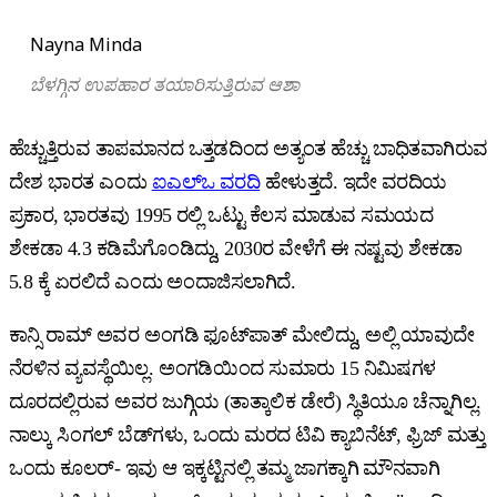
Nayna Minda
ಬೆಳಗ್ಗಿನ ಉಪಹಾರ ತಯಾರಿಸುತ್ತಿರುವ ಆಶಾ
ಹೆಚ್ಚುತ್ತಿರುವ ತಾಪಮಾನದ ಒತ್ತಡದಿಂದ ಅತ್ಯಂತ ಹೆಚ್ಚು ಬಾಧಿತವಾಗಿರುವ
ದೇಶ ಭಾರತ ಎಂದು
ಐಎಲ್‌ಒ ವರದಿ
ಹೇಳುತ್ತದೆ. ಇದೇ ವರದಿಯ
ಪ್ರಕಾರ, ಭಾರತವು 1995 ರಲ್ಲಿ ಒಟ್ಟು ಕೆಲಸ ಮಾಡುವ ಸಮಯದ
ಶೇಕಡಾ 4.3 ಕಡಿಮೆಗೊಂಡಿದ್ದು, 2030ರ ವೇಳೆಗೆ ಈ ನಷ್ಟವು ಶೇಕಡಾ
5.8 ಕ್ಕೆ ಏರಲಿದೆ ಎಂದು ಅಂದಾಜಿಸಲಾಗಿದೆ.
ಕಾನ್ಸಿ ರಾಮ್ ಅವರ ಅಂಗಡಿ ಫೂಟ್‌ಪಾತ್‌ ಮೇಲಿದ್ದು, ಅಲ್ಲಿ ಯಾವುದೇ
ನೆರಳಿನ ವ್ಯವಸ್ಥೆಯಿಲ್ಲ. ಅಂಗಡಿಯಿಂದ ಸುಮಾರು 15 ನಿಮಿಷಗಳ
ದೂರದಲ್ಲಿರುವ ಅವರ ಜುಗ್ಗಿಯ (ತಾತ್ಕಾಲಿಕ ಡೇರೆ) ಸ್ಥಿತಿಯೂ ಚೆನ್ನಾಗಿಲ್ಲ.
ನಾಲ್ಕು ಸಿಂಗಲ್‌ ಬೆಡ್‌ಗಳು, ಒಂದು ಮರದ ಟಿವಿ ಕ್ಯಾಬಿನೆಟ್, ಫ್ರಿಜ್ ಮತ್ತು
ಒಂದು ಕೂಲರ್‌- ಇವು ಆ ಇಕ್ಕಟ್ಟಿನಲ್ಲಿ ತಮ್ಮ ಜಾಗಕ್ಕಾಗಿ ಮೌನವಾಗಿ