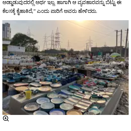
ಅಡ್ಡಾಡುವುದರಲ್ಲಿ ಅರ್ಥ ಇಲ್ಲ. ಹಾಗಾಗಿ ಆ ವ್ಯವಹಾರವನ್ನು ಬಿಟ್ಟು ಈ
ಕೆಲಸಕ್ಕೆ ಕೈಹಾಕಿದೆ,” ಎಂದು ಪಾರಿಗೆ ಅವರು ಹೇಳಿದರು.