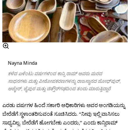
Nayna Minda
ಕಳೆದ
ಏಳೆಂಟು
ವರ್ಷಗಳಿಂದ
ಕಾನ್ಸಿ
ರಾಮ್
ಅವರು ಮರದ
ಸಾಧನಗಳು
ಮತ್ತು
ಪೀಠೋಪಕರಣಗಳನ್ನು
ರಾಜಸ್ಥಾನದ
ಜೋಧ್‌ಪುರ್
,
ಅಜ್ಮೇರ್
,
ಜೈಪುರ
ಮತ್ತು
ಚಿತ್ತೌರ್‌ಗಢದಿಂದ
ತಂದು ಮಾರುತ್ತಿದ್ದಾರೆ
ಎರಡು ವರ್ಷಗಳ ಹಿಂದೆ ಸರ್ಕಾರಿ ಅಧಿಕಾರಿಗಳು ಅವರ ಅಂಗಡಿಯನ್ನು
ಬೇರೆಡೆಗೆ ಸ್ಥಳಾಂತರಿಸುವಂತೆ ಸೂಚಿಸಿದರು. “ನೀವು ಇಲ್ಲಿ ವಾಸಿಸಲು
ಸಾಧ್ಯವಿಲ್ಲ. ಬೇರೆಡೆಗೆ ಹೋಗಬೇಕು ಎಂದರು,” ಎಂದು ಕಾನ್ಸಿರಾಮ್