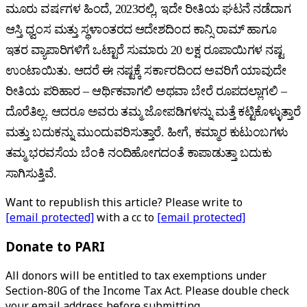
ಮೂರು ವರ್ಷಗಳ ಹಿಂದೆ, 2023ರಲ್ಲಿ, ಇದೇ ರೀತಿಯ ಘಟನೆ ನಡೆದಾಗ
ಆಸ್ತಿ ಧ್ವಂಸ ಮತ್ತು ಸ್ಥಳಾಂತರದ ಆದೇಶದಿಂದ ಕಾನ್ಸಿ ರಾಮ್ ಹಾಗೂ
ಇತರ ವ್ಯಾಪಾರಿಗಳಿಗೆ ಒಟ್ಟಾರೆ ಸುಮಾರು 20 ಲಕ್ಷ ರೂಪಾಯಿಗಳ ನಷ್ಟ
ಉಂಟಾಯಿತು. ಆದರೆ ಈ ನಷ್ಟಕ್ಕೆ ಸರ್ಕಾರದಿಂದ ಅವರಿಗೆ ಯಾವುದೇ
ರೀತಿಯ ಪರಿಹಾರ – ಆರ್ಥಿಕವಾಗಲಿ ಅಥವಾ ಬೇರೆ ರೂಪದಲ್ಲಾಗಲಿ –
ದೊರೆತಿಲ್ಲ. ಆದರೂ ಅವರು ತಮ್ಮ ಜೋಪಡಿಗಳನ್ನು ಮತ್ತೆ ಕಟ್ಟಿಕೊಳ್ಳುತ್ತಾರೆ
ಮತ್ತು ಬದುಕನ್ನು ಮುಂದುವರಿಸುತ್ತಾರೆ. ಹೀಗೆ, ಕಮ್ಮಾರ ಕುಟುಂಬಗಳು
ತಮ್ಮ ಭರವಸೆಯ ಬೆಂಕಿ ನಂದಿಹೋಗದಂತೆ ಕಾಪಾಡುತ್ತಾ ಬದುಕು
ಸಾಗಿಸುತ್ತಿವೆ.
Want to republish this article? Please write to
[email protected]
with a cc to
[email protected]
Donate to PARI
All donors will be entitled to tax exemptions under
Section-80G of the Income Tax Act. Please double check
your email address before submitting.