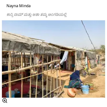
Nayna Minda
ಕಾನ್ಸಿ ರಾಮ್‌ ಮತ್ತು ಆಶಾ ತಮ್ಮ ಅಂಗಡಿಯಲ್ಲಿ