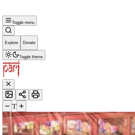
Toggle menu
Explore
Donate
Toggle theme
−
+
T