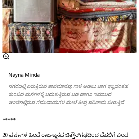
Nayna Minda
ನಗರದಲ್ಲಿ
ಏರುತ್ತಿರುವ
ತಾಪಮಾನವು
ಗಾಳಿ
ಆಡಲು
ಜಾಗ
ಇಲ್ಲದಂತಹ
ತುಂಬಿದ
ಮನೆಗಳಲ್ಲಿ
ಬದುಕುತ್ತಿರುವ
ಬಡ
ಹಾಗೂ
ಸಮಾಜದ
ಅಂಚಿನಲ್ಲಿರುವ
ಸಮುದಾಯಗಳ
ಮೇಲೆ
ತೀವ್ರ
ಪರಿಣಾಮ
ಬೀರುತ್ತಿದೆ
*****
20 ವರ್ಷಗಳ ಹಿಂದೆ ರಾಜಸ್ಥಾನದ ಚಿತ್ತೌರ್‌ಗಢದಿಂದ ದೆಹಲಿಗೆ ಬಂದ