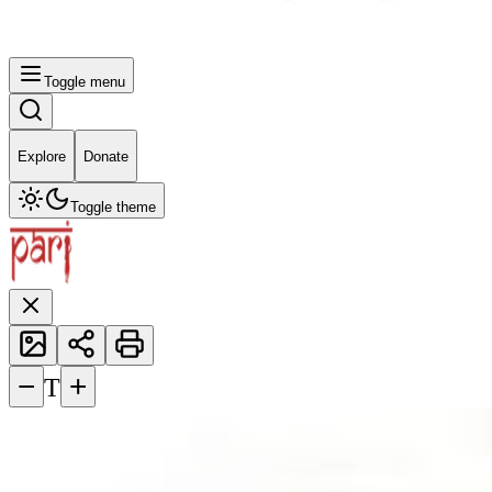
Toggle menu
Explore
Donate
Toggle theme
−
+
T