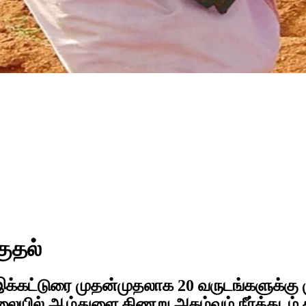
குதல்
இக்கட்டுரை முதன்முதலாக 20 வருடங்களுக்கு ம
ையில் ஆழ்துளை கிணறு அகழ்வும் நீர்த்தடம் 