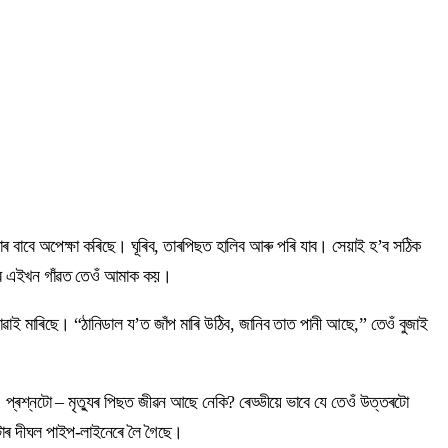
ূৰাৰ বাবে অপেক্ষা কৰিছে। ঘূৰিব, তাৰপিছত হালিব আৰু পৰি যাব। সেয়াই হ’ব সঠিক
িলাৰ এইখন গাঁৱত তেওঁ আমাক কয়।
ৱাই মাৰিছে। “ঠানিডাল য’ত জাঁপ মাৰি উঠিব, জানিব তাত পানী আছে,” তেওঁ বুজাই
 প্ৰশ্নটো – মৃত্যুৰ পিছত জীৱন আছে নেকি? ৰেড্ডীয়ে ভাবে যে তেওঁ উত্তৰটো
টাৰ দীঘল পাইপ-লাইনেৰে লৈ গৈছে।