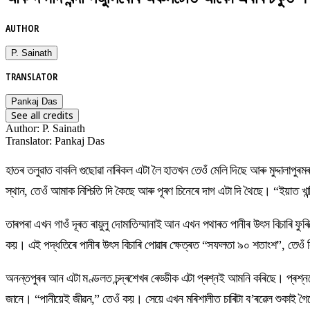
AUTHOR
P. Sainath
TRANSLATOR
Pankaj Das
See all credits
Author
:
P. Sainath
Translator
:
Pankaj Das
হাতৰ তলুৱাত বাকলি গুছোৱা নাৰিকল এটা লৈ হাতখন তেওঁ মেলি দিছে আৰু মুদ্দালাপুৰ
স্থান, তেওঁ আমাক নিশ্চিতি দি কৈছে আৰু পূৰণ চিনেৰে দাগ এটা দি থৈছে। “ইয়াত 
তাৰপৰা এখন গাওঁ দূৰত ৰায়ুলু দোমাতিম্মানাই আন এখন পথাৰত পানীৰ উৎস বিচাৰি ফ
কয়। এই পদ্ধতিৰে পানীৰ উৎস বিচাৰি পোৱাৰ ক্ষেত্ৰত “সফলতা ৯০ শতাংশ”, তেওঁ ব
অনন্তপুৰৰ আন এটা মণ্ডলত চন্দ্ৰশেখৰ ৰেড্ডীক এটা প্ৰশ্নই আমনি কৰিছে। প্ৰশ্ন
জানে। “পানীয়েই জীৱন,” তেওঁ কয়। সেয়ে এখন মৰিশালীত চাৰিটা ব’ৰৱেল শুকাই গৈ