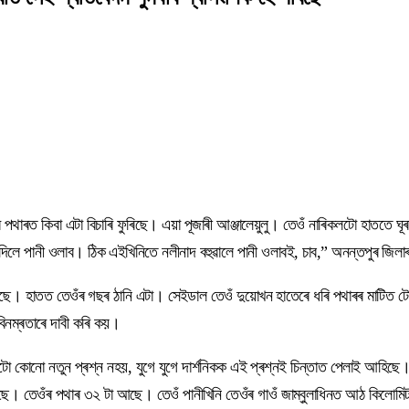
মৰ পথাৰত কিবা এটা বিচাৰি ফুৰিছে। এয়া পূজাৰী আঞ্জালেয়ুলু। তেওঁ নাৰিকলটো হাততে ঘ
খান্দিলে পানী ওলাব। ঠিক এইখিনিতে নলীনাদ বহুৱালে পানী ওলাবই, চাব,” অনন্তপুৰ জ
ুৰিছে। হাতত তেওঁৰ গছৰ ঠানি এটা। সেইডাল তেওঁ দুয়োখন হাতেৰে ধৰি পথাৰৰ মাটিত টো
িনম্ৰতাৰে দাবী কৰি কয়।
টো কোনো নতুন প্ৰশ্ন নহয়, যুগে যুগে দাৰ্শনিকক এই প্ৰশ্নই চিন্তাত পেলাই আহিছে।
ছে। তেওঁৰ পথাৰ ৩২ টা আছে। তেওঁ পানীখিনি তেওঁৰ গাওঁ জাম্বুলাধিনত আঠ কিলোমি