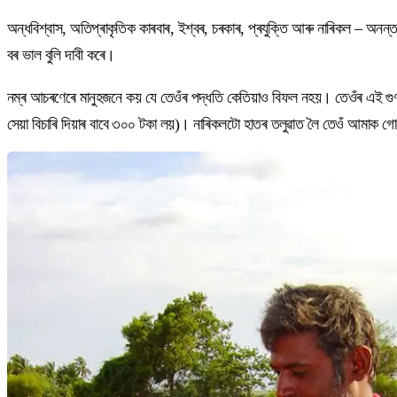
অন্ধবিশ্বাস, অতিপ্ৰাকৃতিক কাৰবাৰ, ইশ্বৰ, চৰকাৰ, প্ৰযুক্তি আৰু নাৰিকল – অন
বৰ ভাল বুলি দাবী কৰে।
নম্ৰ আচৰণেৰে মানুহজনে কয় যে তেওঁৰ পদ্ধতি কেতিয়াও বিফল নহয়। তেওঁৰ এই গুণ
সেয়া বিচাৰি দিয়াৰ বাবে ৩০০ টকা লয়)। নাৰিকলটো হাতৰ তলুৱাত লৈ তেওঁ আমাক গো