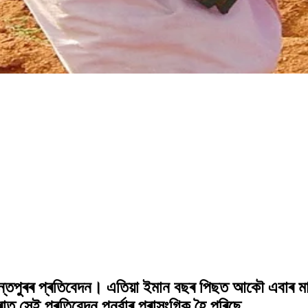
নন্তপুৰৰ প্ৰতিবেদন। এতিয়া ইমান বছৰ পিছত আকৌ এবাৰ মাট
ত সেই প্ৰতিবেদন পুনৰ্বাৰ প্ৰাসংগিক হৈ পৰিছে