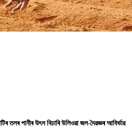
িৰ তলৰ পানীৰ উৎস বিচাৰি উলিওৱা জল-দৈৱজ্ঞৰ আবিৰ্ভাৱ