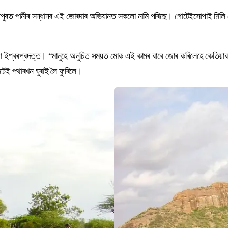
ন্তপুৰত পানীৰ সন্ধানৰ এই জোৰদাৰ অভিযানত সকলো নামি পৰিছে। গোটেইসোপাই মিলি জ
 ইশ্বৰপ্ৰদত্ত। “মানুহে অনুচিত সময়ত মোক এই কামৰ বাবে জোৰ কৰিলেহে কেতিয়াবা
টেই পথাৰখন ঘুৰাই লৈ ফুৰিলে।