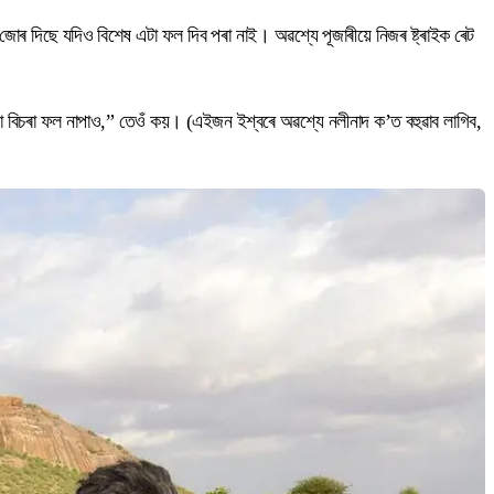
োৰ দিছে যদিও বিশেষ এটা ফল দিব পৰা নাই। অৱশ্যে পূজাৰীয়ে নিজৰ ষ্ট্ৰাইক ৰেট
 বিচৰা ফল নাপাও,” তেওঁ কয়। (এইজন ইশ্বৰে অৱশ্যে নলীনাদ ক’ত বহুৱাব লাগিব,