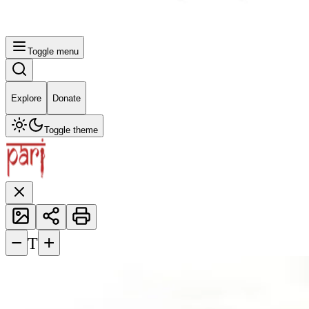
Toggle menu
Explore
Donate
Toggle theme
−
+
T