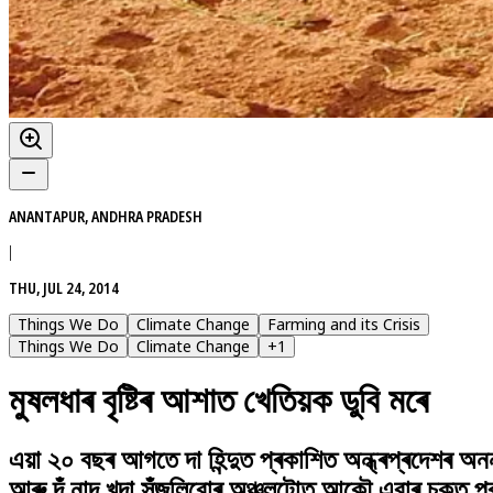
ANANTAPUR, ANDHRA PRADESH
|
THU, JUL 24, 2014
Things We Do
Climate Change
Farming and its Crisis
Things We Do
Climate Change
+
1
মুষলধাৰ বৃষ্টিৰ আশাত খেতিয়ক ডুবি মৰে
এয়া ২০ বছৰ আগতে দা হিন্দুত প্ৰকাশিত অন্ধ্ৰপ্ৰদেশৰ অ
আৰু দঁ নাদ খন্দা সঁজুলিবোৰ অঞ্চলটোত আকৌ এবাৰ চকুত পৰা