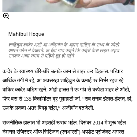
Mahibul Hoque
शाहिदुल कादेर अली आ अजिमोन के आपन नातिन के साथ के फोटो
आपन फोन में देखवने. ऊ ईहो याद कईने कि कईसे केस लड़त-लड़त
उनकर अब्बा समय से पहिले बूढ़ हो गईने
कादेर के स्वास्थ्य धीरे-धीरे ऊनके काम से बाहर कर दिहलस. परिवार
आर्थिक तंगी में रहे, आ अक्सरहा शाहिदुल के कमाई पर निर्भर रहत रहे.
बाकिर कादेर अडिग रहने. ओही हालत में ऊ गांव से बरपेटा शहर ले ऑटो,
फिर बस से 135 किलोमीटर दूर गुवाहाटी जां. “सब तनाव झेलत-झेलत, हां,
ऊनके लकवा अउर बिगड़ गईल,” अजीमोंन बतावेली.
राजनीतिक हालात भी अइसहीं खराब भईल. दिसंबर 2014 में शुरू भईल
नेशनल रजिस्टर ऑफ सिटिजन (एनआरसी) अपडेट प्रोजेक्ट अगस्त