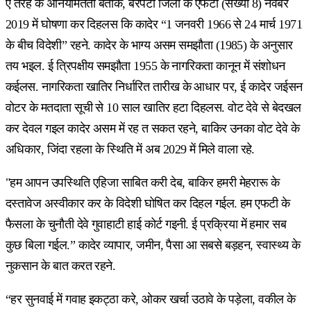
ए तरह के अनियमितता बताके, बरपेटा जिला के एफटी (संख्या 8) नवंबर
2019 में घोषणा कर दिहलस कि कादेर “1 जनवरी 1966 से 24 मार्च 1971
के बीच विदेशी” रहने. कादेर के भाग्य असम समझौता (1985) के अनुसार
तय भइल. ई त्रिपक्षीय समझौता 1955 के नागरिकता कानून में संशोधन
कईलस. नागरिकता खातिर निर्धारित तारीख के आधार पर, ई कादेर जईसन
वोटर के मतदाता सूची से 10 साल खातिर हटा दिहलस. वोट देवे से बेदखल
कर देवल गइल कादेर असम में रह त सकत रहने, बाकिर उनका वोट देवे के
अधिकार, जिंदा रहला के स्थिति में अब 2029 में मिले वाला रहे.
"हम आपन उपस्थिति एहिजा साबित करी देब, बाकिर हमरी मेहरारू के
दस्तावेज अस्वीकार कर के विदेशी घोषित कर दिहल गईल. हम एफटी के
फैसला के चुनौती देवे गुवाहाटी हाई कोर्ट गइनी. ई प्रक्रिया में हमार सब
कुछ बिला गईल.” कादेर व्यापार, जमीन, पैसा आ सबसे बड़हन, स्वास्थ्य के
नुकसान के बात करत रहने.
“हर सुनवाई में गवाह इकट्ठा करे, ओकर खर्चा उठावे के पड़ेला, वकील के