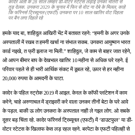
कादेर अली के 28 साल लमहर डी-वोटर स्टेटस लड़ाई उनका भीतरी से
तुड़ देलक. उनकरा 2029 के चुनाव में फिर से वोट ना देबे के मिलल, काहे
कि फॉरेनर्स ट्रिब्यूनल (एफटी) उनकरा पर 10 साल खातिर वोट दिहला
पर बैन लगा दिहले रहे
हमके याद बा, शाहिदुल आखिरी भेंट में बतावत रहने: “हमनी के अगर उनके
अस्पताली में रखब त हमनी खर्चा ना संभाल सकब. उनकरा आयुष्मान भारत
कार्ड नइखे, त फ्री इलाज ना मिली.” शाहिदुल, जे काम से बाहर जात रहेने,
ओ आपन बीमार बाप के देखभाल खातिर 10 महीना से अधिक घरे रहने. ई
परिवार पहले से ही भारी आर्थिक संकट में डूबल रहे, ऊपर से हर महीना
20,000 रुपया के आमदनी के घाटा.
कादेर के पहिल स्ट्रोक 2019 में आइल. केरल के कॉफी प्लांटेशन में काम
करेने, चाहे अरुणाचल में ड्राइवरी करे वाला उनकर तीनों बेटा के घरे आवे
के पड़ल. बाकी ऊ लोग उनकरा के अस्पताल नाही ले गइल लोग. ओ सबके
दूसर बड़ चिंता रहे. कादेर फॉरेनर्स ट्रिब्यूनल (एफटी) में ‘डाउटफुल’ या डी-
वोटर स्टेटस के खिलाफ केस लड़ रहल रहने. बरपेटा के एफटी पहिलही से