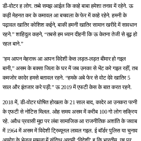
डी-वोटर ह लोग. तब्बे समझ आईल कि काहे बाबा हमेशा तनाव में रहेने. ऊ
कड़ी मेहनत कर के कमावल आ बचवला के फेर में काहे रहेने. हमनी के
पढ़ावल खातिर कोशिश कईने, बाकी हमनी खातिर सामान खरीदे में सावधान
रहने.” शाहिदुल कहने, “तबसे हम ध्यान दीहनी कि ऊ केतना तेजी से बूढ़ हो
रहल बाने.”
"हम आपन मेहरारू आ आपन विदेशी केस लड़त-लड़त बीमार हो गइल
बानी,” असम के बक्सा जिला के घर में जब उनका से भेंट करे गइल रहीं, तब
कमजोर कादेर हमसे बतावल रहने. “हमके अबे फेर से वोट देवे खातिर 5
साल और इंतजार करे पड़ी.” ऊ 2019 में एफटी केस के बात करत रहने.
2018 में, डी-वोटर घोषित होखला के 21 साल बाद, कादेर आ उनकरा पत्नी
के एफटी से नोटिस मिलल. ओह समय असम में करीब 100 गो लोग सक्रिय
रहे. अवैध प्रवासी मुद्दा पर लंबा सामाजिक आ राजनीतिक अशांति के जवाब
में 1964 में असम में विदेशी ट्रिब्यूनल लावल गइल. ई बॉर्डर पुलिस या चुनाव
आयोग के भेजल मामला में संदिग्ध आदमी ‘विदेशी’ ह कि भारतीय, एह पर