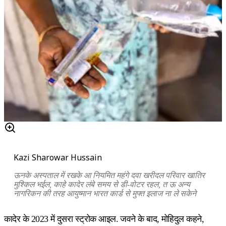
Kazi Sharowar Hussain
ऊनके अस्पताल में रखके आ नियमित महंगे दवा खरीदल परिवार खातिर
मुश्किल भईल, काहे कादेर लंबे समय से डी-वोटर रहल, त ऊ अन्य
नागरिकन की तरह आयुष्मान भारत कार्ड से मुफ्त इलाज ना ले सकेने
कादेर के 2023 में दुसरा स्ट्रोक आइल. जवने के बाद, मोहिदुल कहने,