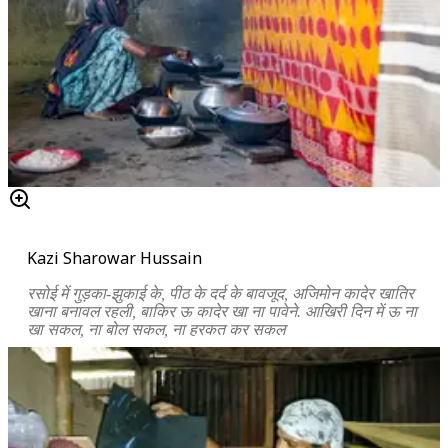
Kazi Sharowar Hussain
रसोई में गुड़का-झुकाई के, पीठ के दर्द के बावजूद, अजिमोन कादेर खातिर
खाना बनावल रहली, बाकिर ऊ कादेर खा ना पावेने. आखिरी दिन में ऊ ना
खा सकल, ना बोल सकल, ना हरकत कर सकल