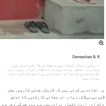
Devseshan B. R
امبتّور توڈر کوڈم میں، صفائی کارکن جمع ہیں۔
یہاں وہ منظم ہوتے ہوئے، انتظار کرتے ہیں، اور
ثابت قدمی کے ساتھ اجتماعی مزاحمت کے لیے تیار
ہوتے ہیں
وہ نشاندہی کرتی ہیں کہ گریٹر چنئی کارپوریشن
(جی سی سی) کے زیادہ تر صفائی کارکنوں کا تعلق
دلت اور ارون تتیار برادریوں سے ہے، جس کی وجہ سے