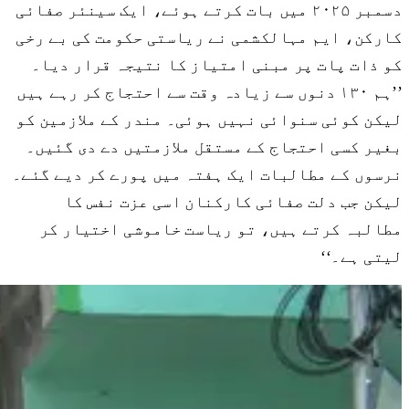
دسمبر ۲۰۲۵ میں بات کرتے ہوئے، ایک سینئر صفائی
کارکن، ایم مہالکشمی نے ریاستی حکومت کی بے رخی
کو ذات پات پر مبنی امتیاز کا نتیجہ قرار دیا۔
’’ہم ۱۳۰ دنوں سے زیادہ وقت سے احتجاج کر رہے ہیں
لیکن کوئی سنوائی نہیں ہوئی۔ مندر کے ملازمین کو
بغیر کسی احتجاج کے مستقل ملازمتیں دے دی گئیں۔
نرسوں کے مطالبات ایک ہفتہ میں پورے کر دیے گئے۔
لیکن جب دلت صفائی کارکنان اسی عزت نفس کا
مطالبہ کرتے ہیں، تو ریاست خاموشی اختیار کر
لیتی ہے۔‘‘