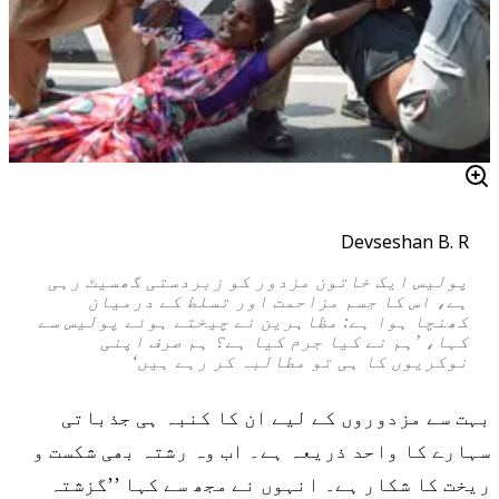
Devseshan B. R
پولیس ایک خاتون مزدور کو زبردستی گھسیٹ رہی
ہے، اس کا جسم مزاحمت اور تسلط کے درمیان
کھنچا ہوا ہے: مظاہرین نے چیختے ہوئے پولیس سے
کہا، ’ہم نے کیا جرم کیا ہے؟ ہم صرف اپنی
نوکریوں کا ہی تو مطالبہ کر رہے ہیں‘
بہت سے مزدوروں کے لیے ان کا کنبہ ہی جذباتی
سہارے کا واحد ذریعہ ہے۔ اب وہ رشتہ بھی شکست و
ریخت کا شکار ہے۔ انہوں نے مجھ سے کہا ’’گزشتہ