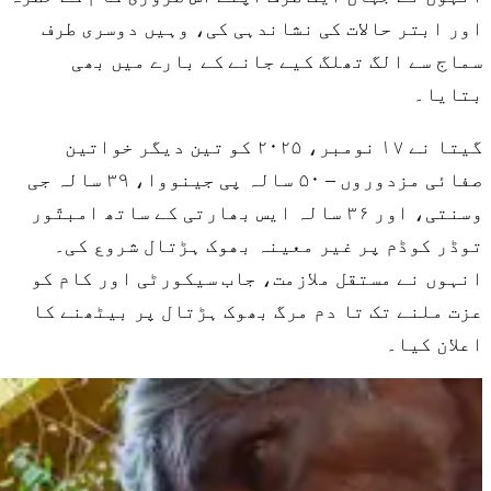
اور ابتر حالات کی نشاندہی کی، وہیں دوسری طرف
سماج سے الگ تھلگ کیے جانے کے بارے میں بھی
بتایا۔
گیتا نے ۱۷ نومبر، ۲۰۲۵ کو تین دیگر خواتین
صفائی مزدوروں – ۵۰ سالہ پی جینووا، ۳۹ سالہ جی
وسنتی، اور ۳۶ سالہ ایس بھارتی کے ساتھ امبتّور
توڈر کوڈم پر غیر معینہ بھوک ہڑتال شروع کی۔
انہوں نے مستقل ملازمت، جاب سیکورٹی اور کام کو
عزت ملنے تک تا دم مرگ بھوک ہڑتال پر بیٹھنے کا
اعلان کیا۔