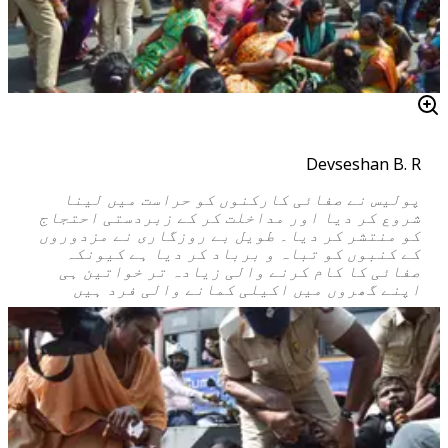
Devseshan B. R
پولیس نے صفائی کارکنوں کو حراست میں لینا
شروع کر دیا اور مداخلت کر کے زبردستی احتجاج
کو منتشر کر دیا۔ طویل بے روزگاری نے مزدوروں
کے کنبوں کو تباہ و برباد کر دیا ہے کیونکہ
صفائی کا کام کرنے والی زیادہ تر خواتین ہی
اپنے گھروں میں اکیلی کمانے والی فرد ہیں