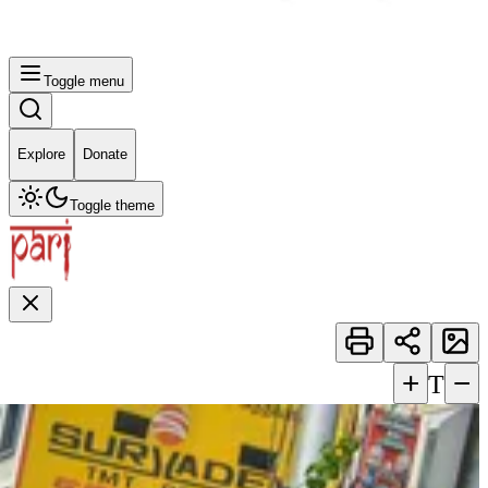
Toggle menu
Explore
Donate
Toggle theme
+
−
T