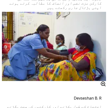
کارکن عزت نفس اور انصاف کا مطالبہ کرتے ہوئے
اپنی ہڑتال جاری رکھتے ہیں
Devseshan B. R
احتجاج کے طول پکڑنے اور کارکنوں کی صحت بگڑنے