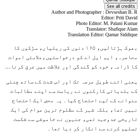
See all credits
Author and Photographer
:
Devseshan B. R
Editor
:
Priti David
Photo Editor
:
M. Palani Kumar
Translator
:
Shafique Alam
Translation Editor
:
Qamar Siddique
بھوک ہڑتالیں، ۱۶۵ دنوں کی ریلیاں، سڑکوں کا
محاصرہ، ایم ایل اے کو درخواستیں،علامتی اموات
کا ڈرامہ، خود کو گندگی اور غلاظت میں غرق کرنا…
یعنی اتنے طویل عرصہ تک اور اس شدت کے ساتھ چنئی
کے بلدیاتی کارکنوں نے ریاست سے اپنے مطالبات
منوانے کے لیے احتجاج کیا۔ یہ محض ایک احتجاج
نہیں تھا، بلکہ شہر کے مظلوم ترین عوام کی ایک
تاریخی جدوجہد تھی، جنہوں نے خاموشی سے شکست
تسلیم کرنے سے انکار کر دیا تھا۔