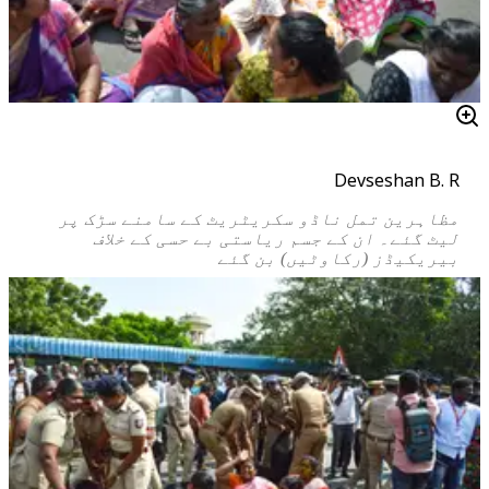
Devseshan B. R
مظاہرین تمل ناڈو سکریٹریٹ کے سامنے سڑک پر
لیٹ گئے۔ ان کے جسم ریاستی بے حسی کے خلاف
بیریکیڈز (رکاوٹیں) بن گئے