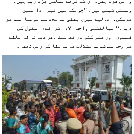
والی فرد ہیں۔ ان کے قرضے مسلسل بڑھ رہے ہیں۔
وسنتی کہتی ہیں، ’’چونکہ میں فیس ادا نہیں
کرسکی، اس لیے میری بیٹی نے مجھ سے بولنا بند کر
دیا۔‘‘ مہالکشمی واجب الادا کرائے، اسکول کی
فیسوں اور کئی کئی دن تک پیٹ بھر کھانا نہ ملنے
کی وجہ سے شدید مشکلات کا سامنا کر رہی تھیں۔