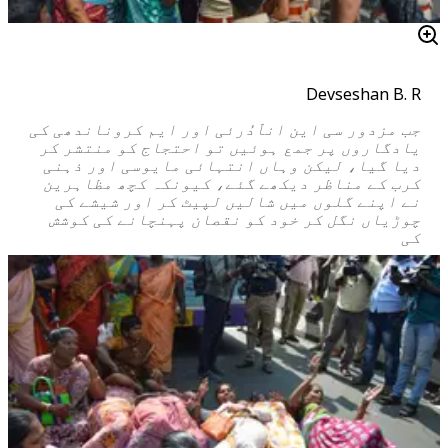
Devseshan B. R
جب مزدور سی این اناّدُرئی اور ایم کروناندھی کی
یادگاروں پر جمع ہوئیں تو احتجاج کو منتشر کر
دیا گیا، لیکن وہاں انتہائی مایوسی اور ذہنی
کرب کے مناظر دیکھے گئے، کیونکہ کچھ مظاہرین
نے اپنے گلوں میں شالیں لپیٹ کر اور شیشے کی
چوڑیاں نگل کر خود کو نقصان پہنچانے کی کوشش
کی