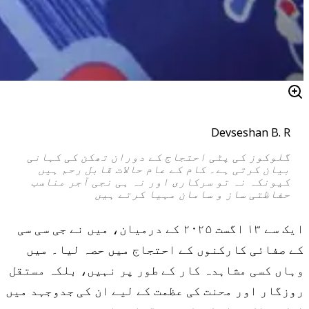
Devseshan B. R
گلوکوز کی پٹی احتجاج کے دوران تھکن کی کہانی
بیان کرتی ہے۔ کام کے عام حالات قابل رحم ہیں
کیونکہ نہ تو سرکاری اور نہ ہی نجی آجر مناسب
حفاظتی ساز و سامان مہیا کرتے ہیں
ایک سے ۱۳ اگست ۲۰۲۵ کے درمیان، میں نے جی سی سی
کے صفائی کارکنوں کے احتجاج میں حصہ لیا۔ میں
وہاں کسی مشاہدہ کار کے طور پر نہیں، بلکہ مستقل
روزگار اور محنت کی عظمت کے لیے ان کی جدوجہد میں