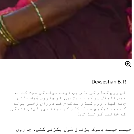
Devseshan B. R
ٹی روی کمار کی ماں جب اپنے بیٹے کی موت کے غم
میں نڈھال ہو کر رو پڑیں، تو چاروں طرف ماتم
چھا گیا۔ روی کمار نے کام کے دوران زخمی ہونے
کے بعد نوکری سے انکار کیے جانے پر اپنی زندگی
کا خاتمہ کر لیا تھا
جیسے جیسے بھوک ہڑتال طول پکڑتی گئی، چاروں