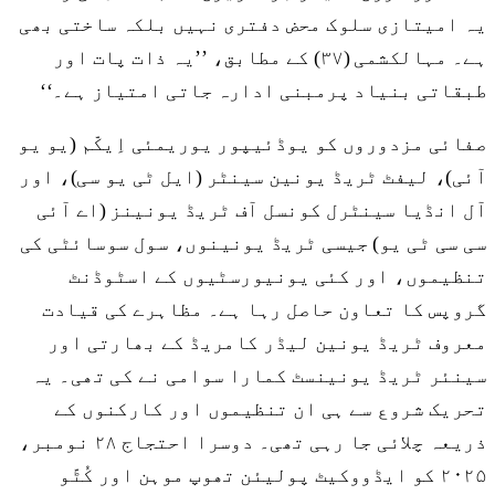
یہ امیتازی سلوک محض دفتری نہیں بلکہ ساختی بھی
ہے۔ مہالکشمی (۳۷) کے مطابق، ’’یہ ذات پات اور
طبقاتی بنیاد پرمبنی ادارہ جاتی امتیاز ہے۔‘‘
صفائی مزدوروں کو یوڈئیپور یوریمئی اِیکّم (یو یو
آئی)، لیفٹ ٹریڈ یونین سینٹر (ایل ٹی یو سی)، اور
آل انڈیا سینٹرل کونسل آف ٹریڈ یونینز (اے آئی
سی سی ٹی یو) جیسی ٹریڈ یونینوں، سول سوسائٹی کی
تنظیموں، اور کئی یونیورسٹیوں کے اسٹوڈنٹ
گروپس کا تعاون حاصل رہا ہے۔ مظاہرے کی قیادت
معروف ٹریڈ یونین لیڈر کامریڈ کے بھارتی اور
سینئر ٹریڈ یونینسٹ کمارا سوامی نے کی تھی۔ یہ
تحریک شروع سے ہی ان تنظیموں اور کارکنوں کے
ذریعہ چلائی جا رہی تھی۔ دوسرا احتجاج ۲۸ نومبر،
۲۰۲۵ کو ایڈووکیٹ پولیئن تھوپ موہن اور کُٹّو