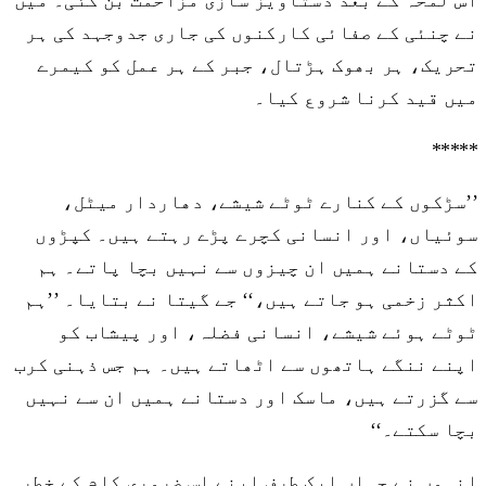
اس لمحہ کے بعد دستاویز سازی مزاحمت بن گئی۔ میں
نے چنئی کے صفائی کارکنوں کی جاری جدوجہد کی ہر
تحریک، ہر بھوک ہڑتال، جبر کے ہر عمل کو کیمرے
میں قید کرنا شروع کیا۔
*****
’’سڑکوں کے کنارے ٹوٹے شیشے، دھاردار میٹل،
سوئیاں، اور انسانی کچرے پڑے رہتے ہیں۔ کپڑوں
کے دستانے ہمیں ان چیزوں سے نہیں بچا پاتے۔ ہم
اکثر زخمی ہو جاتے ہیں،‘‘ جے گیتا نے بتایا۔ ’’ہم
ٹوٹے ہوئے شیشے، انسانی فضلہ، اور پیشاب کو
اپنے ننگے ہاتھوں سے اٹھاتے ہیں۔ ہم جس ذہنی کرب
سے گزرتے ہیں، ماسک اور دستانے ہمیں ان سے نہیں
بچا سکتے۔‘‘
انہوں نے جہاں ایک طرف اپنے اس ضروری کام کے خطرہ