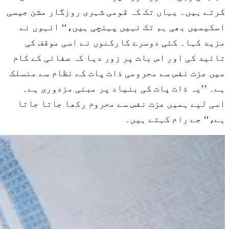
کرتے ہیں۔ یہاں تک کہ قومی شہری روزگار مشن جیسی
اسکیمیں بھی ہم تک نہیں پہنچی ہیں،‘‘ انہوں نے
مزید کہا۔ کئی دوسرے کارکنوں نے اسی موقف کی
تائید کی اور اس بات پر زور دیا کہ صفائی کے کام
میں عزت نفس سے محرومی ذات پات کے نظام سے منسلک
ہے۔ ’’یہ ذات پات کی بنیاد پر مبنی مزدوری ہے۔
اسی لیے ہمیں عزت نفس سے محروم رکھا جاتا جاتا
ہے،‘‘ جے رام کہتے ہیں۔