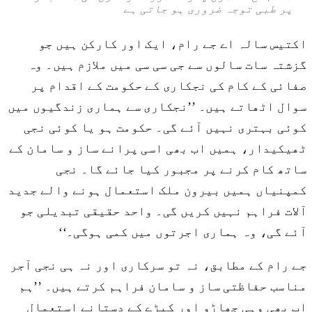
پر طبی توجہ ضروری ہو جاتی ہے
اکتیس سالہ اے جے رام، ایک اور کارکن ہیں جو
گزشتہ سات سالوں سے جی سی سی میں ملازم ہیں۔ وہ
صفائی کے کام کی نجکاری کے حکومت کے اقدام پر
سوال اٹھاتے ہیں۔ ’’نجکاری سے ہماری زندگیوں میں
کوئی بہتری نہیں آئے گی۔ حکومت ہو یا کوئی نجی
ٹھیکیدار، ہمیں اب بھی اسی پرانے ساز و سامان کے
ساتھ کام کرنے پر مجبور کیا جائے گا۔ نجی
کمپنیاں ہمیں بیرون ملک استعمال ہونے والے جدید
آلات فراہم نہیں کریں گی۔ واحد حقیقی تبدیلی جو
آئے گی، وہ ہماری اجرتوں میں کمی ہوگی۔‘‘
جے رام کے مطابق، نہ تو سرکاری اور نہ ہی نجی آجر
مناسب حفاظتی ساز و سامان فراہم کرتے ہیں۔ ’’ہم
اب بھی وہی جھاڑو اور کپڑے کے دستانے استعمال