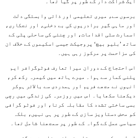
ایک شراکت دار کے طور پر گیا تھا۔
برسوں سے، میری تعلیمی اور ذاتی وابستگی دلت
اور ماہی گیر برادریوں کی بے دخلی، اور نجکاری،
اسمارٹ سٹی اقدامات، اور چنئی کی ساحلی پٹی کے
ساتھ ’بلیو بیچ‘ پروجیکٹ جیسی اسکیموں کے خلاف ان
کی مزاحمت پر مرکوز رہی ہیں۔
اس احتجاج کے دوران میرا تعارف فوٹوگرافر ایم
پلنی کمار سے ہوا۔ میرے ہاتھ میں کیمرہ رکھ کر،
انہوں نے مجھے فریم اور ہمدردی سے بالاتر ہوکر
دیکھنا سکھایا۔ اس میں روزمرہ کی زندگی میں رچی
بسی ساختی تشدد کا مقابلہ کرنا، اور فوٹو گرافی
کو محض دستاویز سازی کے طور پر ہی نہیں، بلکہ
سیاسی عمل کے گواہ کے طور پر سمجھنا شامل تھا۔