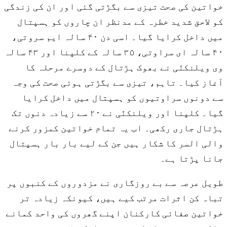
خواتین کی صحت تیزی سے بگڑتی گئی اور ان کی زندگی
کو لاحق شدید خطرہ کے مدنظر ان چاروں کو ہسپتال
میں داخل کرایا گیا۔ اسی دن ۴۰ سالہ ایم سروتی،
۴۰ سالہ ای سراوتی، ۳۵ سالہ کے کلپنا اور ۴۳ سالہ
وی ویلنکنّی نے بھوک ہڑتال کے دوسرے مرحلہ کا
آغاز کیا۔ تاہم، تیزی سے بگڑتی ہوئی صحت کی وجہ
سے دونوں سراوتیوں کو ہسپتال میں داخل کرایا
گیا۔ کلپنا اور ویلنکنّی نے ۲۰ سے زیادہ دنوں تک
ہڑتال جاری رکھی۔ اب یہ تمام خواتین کمزور کرنے
والی السر کا شکار ہیں جن کے لیے بار بار ہسپتال
جانا پڑتا ہے۔
طویل عرصہ سے بے روزگاری نے مزدوروں کے کنبوں پر
تباہ کن اثرات مرتب کیے ہیں، کیونکہ زیادہ تر
خواتین صفائی کارکنان اپنے گھروں کی واحد کمانے