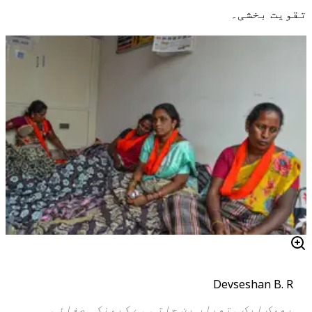
تقویت بخشی۔
Devseshan B. R
بھوک ایک ہتھیار بن جاتی ہے کیونکہ صفائی