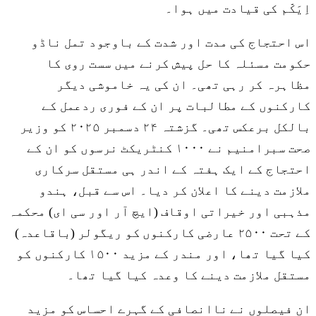
اِیَکّم کی قیادت میں ہوا۔
اس احتجاج کی مدت اور شدت کے باوجود تمل ناڈو
حکومت مسئلہ کا حل پیش کرنے میں سست روی کا
مظاہرہ کر رہی تھی۔ ان کی یہ خاموشی دیگر
کارکنوں کے مطالبات پر ان کے فوری ردعمل کے
بالکل برعکس تھی۔ گزشتہ ۲۴ دسمبر ۲۰۲۵ کو وزیر
صحت سبرامنیم نے ۱۰۰۰ کنٹریکٹ نرسوں کو ان کے
احتجاج کے ایک ہفتہ کے اندر ہی مستقل سرکاری
ملازمت دینے کا اعلان کر دیا۔ اس سے قبل، ہندو
مذہبی اور خیراتی اوقاف (ایچ آر اور سی ای) محکمہ
کے تحت ۲۵۰۰ عارضی کارکنوں کو ریگولر (باقاعدہ)
کیا گیا تھا، اور مندر کے مزید ۱۵۰۰ کارکنوں کو
مستقل ملازمت دینے کا وعدہ کیا گیا تھا۔
ان فیصلوں نے ناانصافی کے گہرے احساس کو مزید