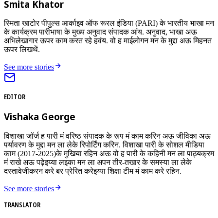
Smita Khator
स्मिता खाटोर पीपुल्स आर्काइव ऑफ रूरल इंडिया (PARI) के भारतीय भाखा मन
के कार्यक्रम पारीभाषा के मुख्य अनुवाद संपादक आंय. अनुवाद, भाखा अऊ
अभिलेखागार ऊपर काम करत रहे हवंय. वो ह माईलोगन मन के मुद्दा अऊ मिहनत
ऊपर लिखथें.
See more stories
EDITOR
Vishaka George
विशाखा जॉर्ज ह पारी मं वरिष्ठ संपादक के रूप मं काम करिन अऊ जीविका अऊ
पर्यावरण के मुद्दा मन ला लेके रिपोर्टिंग करिन. विशाखा पारी के सोशल मीडिया
काम (2017-2025)के मुखिया रहिन अऊ वो ह पारी के कहिनी मन ला पाठ्यक्रम
मं राखे अऊ पढ़ेइय्या लइका मन ला अपन तीर-तखार के समस्या ला लेके
दस्तावेजीकरन करे बर प्रेरित करेइय्या शिक्षा टीम मं काम करे रहिन.
See more stories
TRANSLATOR