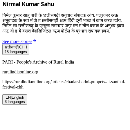
Nirmal Kumar Sahu
निर्मल कुमार साहू पारी के छत्तीसगढ़ी अनुवाद संपादक आंय. पत्रकार अऊ
अनुवादक के रूप मं वो ह छत्तीसगढ़ी अऊ हिंदी दूनों भाखा मं काम करत हवंय.
निर्मल ला छत्तीसगढ़ के प्रमुख समाचार पत्र मन मं तीन दसक के अनुभव हवय
अऊ वो ह ये बखत देशडिजिटल न्यूज़ पोर्टल के प्रधान संपादक हवंय.
See more stories
छत्तीसगढ़ी
|
CHH
15
languages
PARI - People's Archive of Rural India
ruralindiaonline.org
https://ruralindiaonline.org/articles/
chadar-badni-puppets-at-santhal-
festival-chh
EN
|
English
6
languages