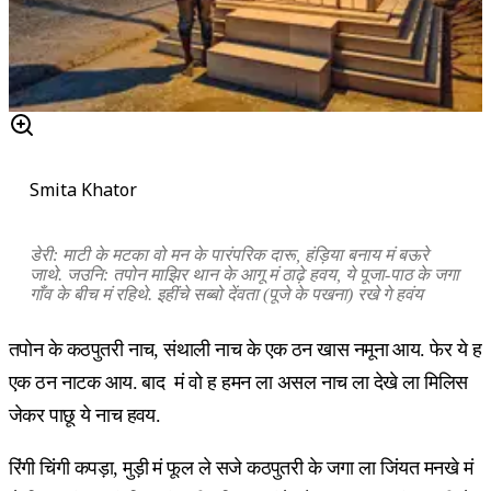
Smita Khator
डेरी: माटी के मटका वो मन के पारंपरिक दारू, हंड़िया बनाय मं बऊरे
जाथे. जउनि: तपोन माझिर थान के आगू मं ठाढ़े हवय, ये पूजा-पाठ के जगा
गाँव के बीच मं रहिथे. इहींचे सब्बो देंवता (पूजे के पखना) रखे गे हवंय
तपोन के कठपुतरी नाच, संथाली नाच के एक ठन खास नमूना आय. फेर ये ह
एक ठन नाटक आय. बाद मं वो ह हमन ला असल नाच ला देखे ला मिलिस
जेकर पाछू ये नाच हवय.
रिंगी चिंगी कपड़ा, मुड़ी मं फूल ले सजे कठपुतरी के जगा ला जिंयत मनखे मं