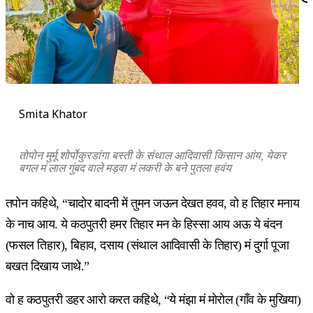
Smita Khator
तोपोन मुर्मू शोर्पोकुरडांगा बस्ती के संथाल आदिवासी किसान आंय, येकर
बगल मं लाल गुंबद वाले मड़वा मं लकरी के बने पुतला हवंय
तपोन कहिथे, “चादोर बादनी में तुमन जऊन देखत हवव, वो ह तिहार मनाय
के नाच आय. ये कठपुतरी हमर तिहार मन के हिस्सा आय अऊ ये बंदन
(फसल तिहार), बिहाव, दसाय (संथाल आदिवासी के तिहार) मं दुर्गा पूजा
बखत दिखाय जाथे.”
वो ह कठपुतरी डहर आरो करत कहिथे, “ये मंझा मं मोरोल (गाँव के मुखिया)