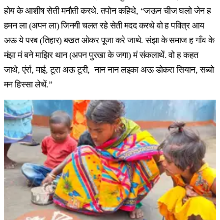
होय के आशीष सेती मनौती करथे. तपोन कहिथे, “जऊन चीज घलो जेन ह
हमन ला (अपन ला) जिनगी चलत रहे सेती मदद करथे वो ह पवित्र आय
अऊ ये परब (तिहार) बखत ओकर पूजा करे जाथे. संझा के समाज ह गाँव के
मंझा मं बने माझिर थान (अपन पुरखा के जगा) मं संकलाथें. वो ह कहत
जाथे, एंर्रा, माई, टूरा अऊ टूरी, नान नान लइका अऊ डोकरा सियान, सब्बो
मन हिस्सा लेथें.”