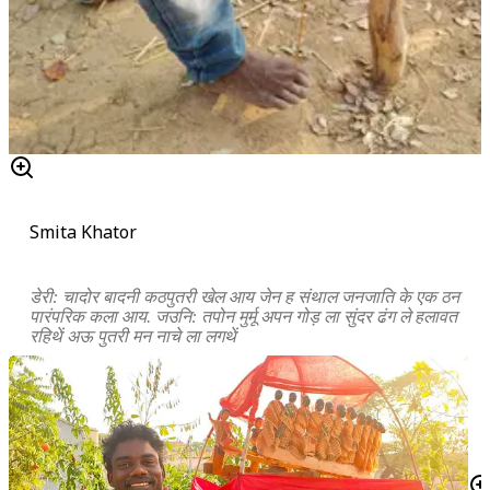
Smita Khator
डेरी: चादोर बादनी कठपुतरी खेल आय जेन ह संथाल जनजाति के एक ठन
पारंपरिक कला आय. जउनि: तपोन मुर्मू अपन गोड़ ला सुंदर ढंग ले हलावत
रहिथें अऊ पुतरी मन नाचे ला लगथें