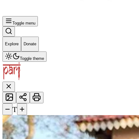
Toggle menu
Explore
Donate
Toggle theme
−
+
T