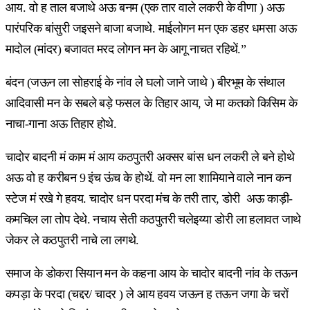
आय. वो ह ताल बजाथे अऊ बनम (एक तार वाले लकरी के वीणा ) अऊ
पारंपरिक बांसुरी जइसने बाजा बजाथे. माईलोगन मन एक डहर धमसा अऊ
मादोल (मांदर) बजावत मरद लोगन मन के आगू नाचत रहिथें.”
बंदन (जऊन ला सोहराई के नांव ले घलो जाने जाथे ) बीरभूम के संथाल
आदिवासी मन के सबले बड़े फसल के तिहार आय, जे मा कतको किसिम के
नाचा-गाना अऊ तिहार होथे.
चादोर बादनी मं काम मं आय कठपुतरी अक्सर बांस धन लकरी ले बने होथे
अऊ वो ह करीबन 9 इंच ऊंच के होथें. वो मन ला शामियाने वाले नान कन
स्टेज मं रखे गे हवय. चादोर धन परदा मंच के तरी तार, डोरी अऊ काड़ी-
कमचिल ला तोप देथे. नचाय सेती कठपुतरी चलेइय्या डोरी ला हलावत जाथे
जेकर ले कठपुतरी नाचे ला लगथे.
समाज के डोकरा सियान मन के कहना आय के चादोर बादनी नांव के तऊन
कपड़ा के परदा (चद्दर/ चादर ) ले आय हवय जऊन ह तऊन जगा के चरों