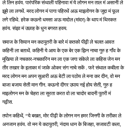
ले लिन हवंय. पारंपरिक संथाली पहिनावा मं ये लोगन मन ताल मं असानी ले
झूमे ला लगथें. मरद लोगन मं पागा पहिरथें अऊ माइलोगन के जुद्दा मं फूल
लगे रहिथे. हरेक कऊनो धमसा अऊ मादोल (मांदर) के थाप मं थिरकत
हवंय. संझा मं उछाह के धुन बगरत हवय.
समाज के सियान मन कठपुतरी के बारे मं कतको पीढ़ी ले चलत आवत
कहिनी ला बताथें. कहिनी ये आय के एक बेर एक झिन नाचा गुरु ह गाँव के
मुखिया ले नचकार-नचकारिन मन ला एक जगा संकेले ला कहिस जेन मन
तीर तखार के इलाका मं जाके ओकर संग नाचे सकें . फरे संथाल कबीला के
मरद लोगन मन अपन सुआरी अऊ बेटी ला पठोय ले मना कर दीन, वो मन
बाजा बजाय सेती मान गीन. कऊनो दीगर उपाय नई होय सेती, गुरु ह
माइलोगन मन के चेहरा ला सुरता करत वो ला चादोर बादनी पुतरी मं
गढ़ीस.
तपोन कहिथें, “ये बखत, मोर पीढ़ी के लोगन मन हमर जिनगी के तरीका ले
अनजान हवंय. वो मन ये कठपुतरी, नंदाय धान के बिजहा, सजावटी कला,