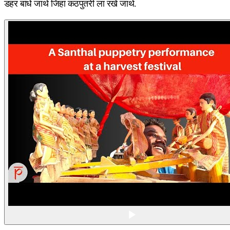
डहर बांधे जाथे जिहां कठपुतरी ला रखे जाथे.