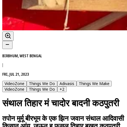
BIRBHUM, WEST BENGAL
|
FRI, JUL 21, 2023
VideoZone
Things We Do
Adivasis
Things We Make
VideoZone
Things We Do
+
2
संथाल तिहार मं चादोर बादनी कठपुतरी
तपोन मुर्मू बीरभूम के एक झिन जवान संथाल आदिवासी
किसान आंय, जऊन ह फसल तिहार बखत कठपुतरी