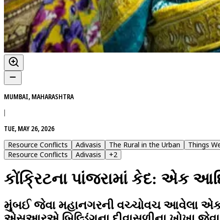
MUMBAI, MAHARASHTRA
|
TUE, MAY 26, 2026
Resource Conflicts
Adivasis
The Rural in the Urban
Things W
Resource Conflicts
Adivasis
+
2
કોંક્રિટના પાંજરામાં કેદ: એક આદિવ
મુંબઈ જેવા મહાનગરની વચ્ચોવચ આવેલા એક આદિ
એસઆરએ બિલ્ડિંગના દીવાસળીના ખોખા જેવા ફ્લ