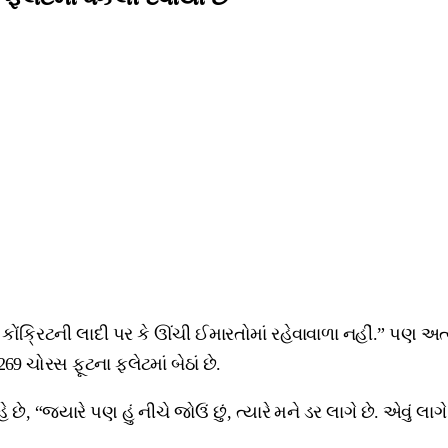
, કોંક્રિટની લાદી પર કે ઊંચી ઈમારતોમાં રહેવાવાળા નહીં.” પણ 
 ચોરસ ફૂટના ફ્લેટમાં બેઠાં છે.
 છે, “જ્યારે પણ હું નીચે જોઉં છું, ત્યારે મને ડર લાગે છે. એવું