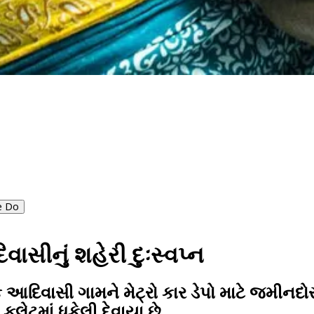
e Do
ાસીનું શહેરી દુઃસ્વપ્ન
વાસી ગામને મેટ્રો કાર ડેપો માટે જમીનદોસ્ત
ેટમાં ધકેલી દેવાયા છે