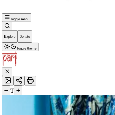
Toggle menu
Explore
Donate
Toggle theme
−
+
T