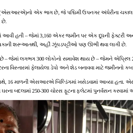
જના (એસઆરએ)નો એક ભાગ છે, જે પશ્ચિમી ઉપનગર અંધેરીના ચકાલા વ
છે.
ામાં આવી હતી – જેમાં 3,160 એકર જમીન પર એક દૂધની ફેક્ટરી અન
 દાયકાની શરૂઆતથી, અહીં ઝૂંપડપટ્ટીઓ પણ ઊભી થવા લાગી છે.
– જેમાં લગભગ 300 લોકોનો સમાવેશ થાય છે – જેમને એપ્રિલ 2017
ટરના વિસ્તારમાં ફેલાયેલા ડેપો અને શેડ બનાવવા માટે જમીનનો 
સાથે, 16 માળની એસઆરએ બિલ્ડિંગમાં ખસેડવામાં આવ્યા હતા. 
ના ઘરના બદલામાં 250-300 ચોરસ ફૂટના ફ્લેટમાં પુનર્વસન કરવામાં આ