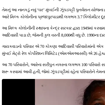
તેમનું આ નાનકડું નવું ‘ઘર’ મુંબઈની ઝૂંપડપટ્ટી પુનર્વસન યો
આરે મિલ્ક કોલોનીના પ્રજાપુરપાડાથી લગભગ 3.7 કિલોમીટર દૂર 
આ મિલ્ક કોલોનીની સ્થાપના કેન્દ્ર સરકાર દ્વારા 1949માં કરવ
આદિવાસી પાડા છે, જેમની કુલ વસ્તી 8,000થી વધુ છે. 1990ના
ગાયકવાડનો પરિવાર એ 70 કોકણા આદિવાસી પરિવારોમાંનો એક છે 
મુંબઈ મેટ્રો રેલ કોર્પોરેશન લિમિટેડ (એમએમઆરસી) એ 26 હેક્
આ 70 પરિવારોને, આરેના સરીપુત નગરના લગભગ 100 પરિવારો 
શરૂ કરવામાં આવી હતી, જેમાં ઝૂંપડપટ્ટીમાં રહેતા પરિવારોને તેમ