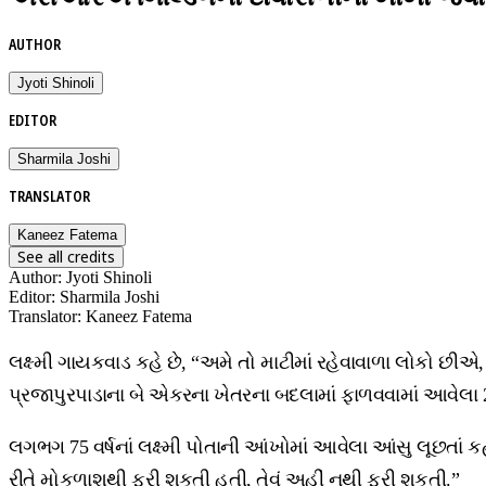
AUTHOR
Jyoti Shinoli
EDITOR
Sharmila Joshi
TRANSLATOR
Kaneez Fatema
See all credits
Author
:
Jyoti Shinoli
Editor
:
Sharmila Joshi
Translator
:
Kaneez Fatema
લક્ષ્મી ગાયકવાડ કહે છે, “અમે તો માટીમાં રહેવાવાળા લોકો છીએ
પ્રજાપુરપાડાના બે એકરના ખેતરના બદલામાં ફાળવવામાં આવેલા 269
લગભગ 75 વર્ષનાં લક્ષ્મી પોતાની આંખોમાં આવેલા આંસુ લૂછતાં કહે
રીતે મોકળાશથી ફરી શકતી હતી, તેવું અહીં નથી ફરી શકતી.”