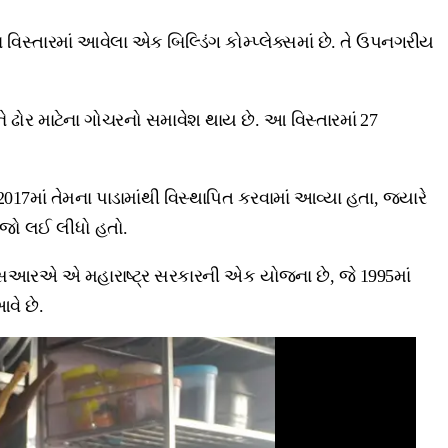
િસ્તારમાં આવેલા એક બિલ્ડિંગ કોમ્પ્લેક્સમાં છે. તે ઉપનગરીય
ે ઢોર માટેના ગોચરનો સમાવેશ થાય છે. આ વિસ્તારમાં 27
માં તેમના પાડામાંથી વિસ્થાપિત કરવામાં આવ્યા હતા, જ્યારે
કબજો લઈ લીધો હતો.
એસઆરએ એ મહારાષ્ટ્ર સરકારની એક યોજના છે, જે 1995માં
વે છે.