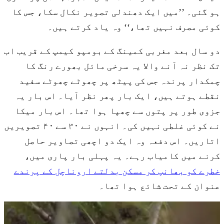
ہو گئی۔ ’’میں ایک دھندلی تصویر نکال سکا، جس کا
کوئی مصرف نہیں تھا،‘‘ وہ یاد کرتے ہیں۔
دو سال بعد مغربی کمینگ کے بومپو کیمپ کے قریب اب
تک نظر نہ آنے والا یہ سرخی مائل بھورے رنگ کا
چمکدار پرندہ جس کی پیٹھ پر چھوٹے چھوٹے سفید
نقطے ہوتے ہیں، ایک بار پھر نظر آیا۔ اس بار یہ
جزوی طور پر پتوں سے چھپا ہوا تھا۔ اس بار میکا
نے کوئی غلطی نہیں کی۔ انہوں نے ۳۰ سے ۴۰ تصویریں
اتاریں۔ اس دفعہ وہ ایک دو اچھی تصاویر حاصل
کرنے میں کامیاب رہے۔ یہ پہلی بار پاری میں،
خطرے کو بھانپ کر مسکن بدلتے اروناچل کے پرندے
عنوان کے تحت شائع ہوا تھا۔