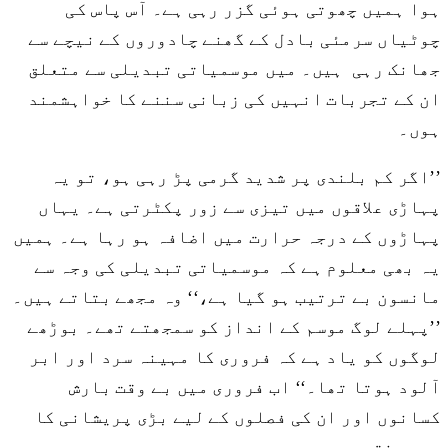
ہوا ہمیں چھوتی ہوئی گزر رہی ہے۔ آس پاس کی
چوٹیاں سرمئی بادل کے گھنے چادوروں کے نیچے سے
جھانک رہی ہیں۔ میں موسمیاتی تبدیلی سے متعلق
ان کے تجربات انہیں کی زبانی سننے کا خواہشمند
ہوں۔
’’اگر کم بلندی پر شدید گرمی پڑ رہی ہو، تو یہ
پہاڑی علاقوں میں تیزی سے زور پکٹرتی ہے۔ یہاں
پہاڑوں کے درجہ حرارت میں اضافہ ہو رہا ہے۔ ہمیں
یہ بھی معلوم ہے کہ موسمیاتی تبدیلی کی وجہ سے
مانسون بے ترتیب ہو گیا ہے،‘‘ وہ مجھے بتاتے ہیں۔
’’پہلے لوگ موسم کے انداز کو سمجھتے تھے۔ بوڑھے
لوگوں کو یاد ہے کہ فروری کا مہینہ سرد اور ابر
آلود ہوتا تھا۔‘‘ اب فروری میں بے وقت بارش
کسانوں اور ان کی فصلوں کے لیے بڑی پریشانی کا
سبب بنتی ہے۔