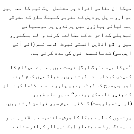
میکا ان مقامی افراد پر مشتمل ایک ٹیم کا حصہ ہیں
جو اروناچل پردیش کے مغربی کمینگ ضلع کے مشرقی
ہمالیائی پہاڑوں میں پرندوں پر موسمیاتی
تبدیلی کے اثرات کے مطالعہ کرنے والے بنگلورو
میں واقع انڈین انسٹی ٹیوٹ آف سائنس (آئی آئی
ایس سی) کے سائنسدانوں کی مدد کرتی ہے۔
’’میکا جیسے لوگ ایگل نیسٹ میں ہمارے اس کام کا
کلیدی کردار ادا کرتے ہیں۔ فیلڈ میں کام کرنا
اور جس طرح کا ڈیٹا ہمیں چاہیے اسے اکٹھا کرنا ان
کے بغیر ناممکن ہوتا،‘‘ ماہرِ علم طیور
(آرنیتھولوجسٹ) ڈاکٹر امیش سری نواسن کہتے ہیں۔
پرندوں کے لیے میکا کا جوش سائنس سے بالاتر ہے۔ وہ
بلیسنگ برڈ سے متعلق ایک نیپالی کہانی سناتے