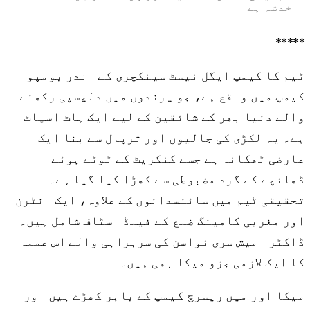
خدشہ ہے
*****
ٹیم کا کیمپ ایگل نیسٹ سینکچری کے اندر بومپو
کیمپ میں واقع ہے، جو پرندوں میں دلچسپی رکھنے
والے دنیا بھر کے شائقین کے لیے ایک ہاٹ اسپاٹ
ہے۔ یہ لکڑی کی جالیوں اور ترپال سے بنا ایک
عارضی ٹھکانہ ہے جسے کنکریٹ کے ٹوٹے ہوئے
ڈھانچے کے گرد مضبوطی سے کھڑا کیا گیا ہے۔
تحقیقی ٹیم میں سائنسدانوں کے علاوہ، ایک انٹرن
اور مغربی کامینگ ضلع کے فیلڈ اسٹاف شامل ہیں۔
ڈاکٹر امیش سری نواسن کی سربراہی والے اس عملہ
کا ایک لازمی جزو میکا بھی ہیں۔
میکا اور میں ریسرچ کیمپ کے باہر کھڑے ہیں اور