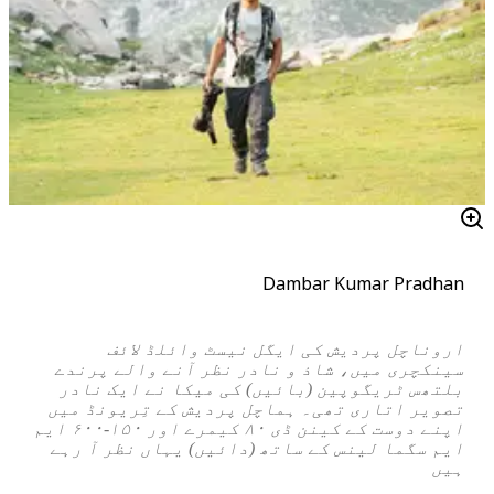
Dambar Kumar Pradhan
اروناچل پردیش کی ایگل نیسٹ وائلڈ لائف
سینکچری میں، شاذ و نادر نظر آنے والے پرندے
بلتھس ٹریگوپین (بائیں) کی میکا نے ایک نادر
تصویر اتاری تھی۔ ہماچل پردیش کے تِریونڈ میں
اپنے دوست کے کینن ڈی ۸۰ کیمرے اور ۱۵۰-۶۰۰ ایم
ایم سگما لینس کے ساتھ (دائیں) یہاں نظر آ رہے
ہیں