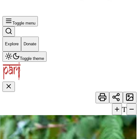
Toggle menu
Explore
Donate
Toggle theme
+
−
T