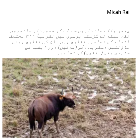
Micah Rai
پروں والے جانداروں سے لے کر سموردار جانوروں
تک، میکا نے گزشتہ برسوں میں تقریباً ۳۰۰ مختلف
انواع کی تصاویر اتاری ہیں۔ ان کی اتاری ہوئی
ماؤنٹین اسکوپس الّو (بائیں) اور ایشیائی
سنہری بلی (دائیں) کی تصاویر