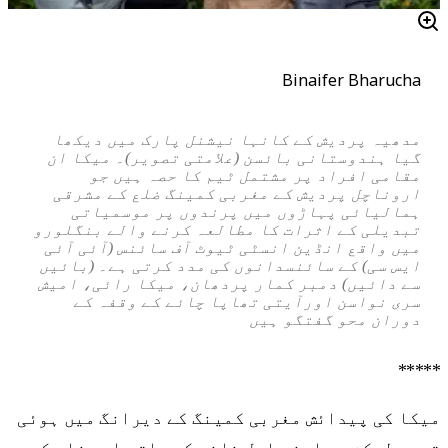
Binaifer Bharucha
مدھیہ پردیش کے کانہا نیشنل پارک میں دیکھا
گیا ہندوستانی بائسن (علامتی تصویر)۔ میکا ان
مقامی افراد پر مشتمل ٹیم کا حصہ ہیں جو
اروناچل پردیش کے مغربی کمینگ ضلع کے مشرقی
ہمالیائی پہاڑوں میں پرندوں پر موسمیاتی
تبدیلی کے اثرات کا مطالعہ کرنے والے بنگلورو
میں واقع انڈین انسٹی ٹیوٹ آف سائنس (آئی آئی
ایس سی) کے سائنسدانوں کی مدد کرتی ہے۔ (بائیں
سے دائیں) دمبر کمار پردھان، میکا رائی، امیش
سری نواسن اورآیتی تھاپا چائے کے وقفہ کے
دوران محو گفتگو ہیں
*****
میکا کی پیدائش مغربی کمینگ کے دیرانگ میں ہوئی
تھی، لیکن وہ اپنے اہل خانہ کے ساتھ اسی ضلع کے