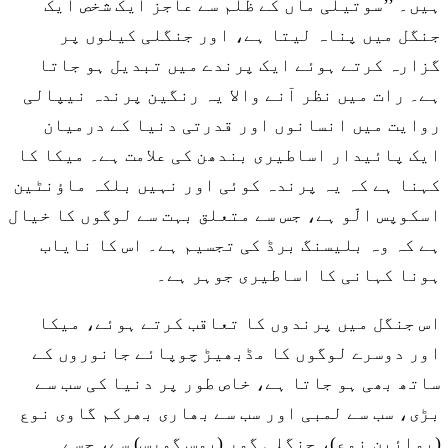
ہیں۔ ’’سوتیلی ماں کے ظلم سے عاجز ایک شخص ایک
جنگل میں پناہ لیتا ہے، اور جنگلی کیلوں پر
گزارہ کرتے ہوئے ایک پرندے میں تبدیل ہو جاتا
ہے۔ رات میں نظر آنے والا یہ رنگین پرندہ نیپالی
روایت میں انسانوں اور قدرتی دنیا کے درمیان
ایک پائیدار اساطیری بندھن کی علامت ہے۔ میکا کا
کہنا ہے کہ یہ پرندہ کوئی اور نہیں بلکہ ماؤنٹین
اسکوپس الّو ہے، جس سے متعلق بہت سے لوگوں کا خیال
ہے کہ وہ بلیسنگ برڈ کی تجسیم ہے۔ اس کا نایاب
ہونا کہانی کا اساطیری جوہر ہے۔
اس جنگل میں پرندوں کا تعاقب کرتے ہوئے، میکا
اور دوسرے لوگوں کا مڈبھیڑ چوپائے جانوروں کے
ساتھ بھی ہو جاتا ہے، خاص طور پر دنیا کی سب سے
بڑی، سب سے لمبی اور سب سے بھاری بھرکم گاوی نوع
(بوائین نوع)، جنگلی گور (بوس گورس) سے، جسے