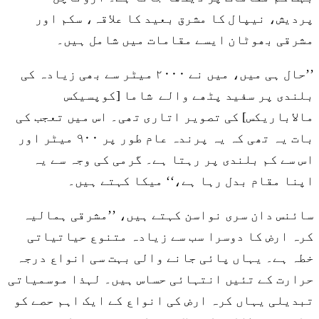
پردیش، نیپال کا مشرق بعید کا علاقہ، سکم اور
مشرقی بھوٹان ایسے مقامات میں شامل ہیں۔
’’حال ہی میں، میں نے ۲۰۰۰ میٹر سے بھی زیادہ کی
بلندی پر سفید پٹھے والے شاما [کوپسیکس
مالاباریکس] کی تصویر اتاری تھی۔ اس میں تعجب کی
بات یہ تھی کہ یہ پرندہ عام طور پر ۹۰۰ میٹر اور
اس سے کم بلندی پر رہتا ہے۔ گرمی کی وجہ سے یہ
اپنا مقام بدل رہا ہے،‘‘ میکا کہتے ہیں۔
سائنس دان سری نواسن کہتے ہیں، ’’مشرقی ہمالیہ
کرہ ارض کا دوسرا سب سے زیادہ متنوع حیاتیاتی
خطہ ہے۔ یہاں پائی جانے والی بہت سی انواع درجہ
حرارت کے تئیں انتہائی حساس ہیں۔ لہذا موسمیاتی
تبدیلی یہاں کرہ ارض کی انواع کے ایک اہم حصے کو