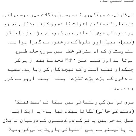
ایگل نیسٹ سینکچری کے سرسبز جنگلات میں موسمیاتی
تبدیلی کے سنگین اثرات کا تصور کرنا مشکل ہے، جو
پرندوں کی خوش الحانی میں ڈبوبا، بڑے بڑے ایلڈر
(بید)، میپل اور بلوط کے درختوں سے گھرا ہوا ہے۔
ہندوستان کے اس مشرقی خطہ میں سورج جلد طلوع
ہوتا ہے اور عملہ صبح ۳:۳۰ بجے سے بیدار ہو کر
چمکدار نیلے آسمان کے نیچے کام کر رہا ہے۔ سفید
بادلوں کے بڑے بڑے ٹکڑے آہستہ آہستہ اوپر سے گزر
رہے ہیں۔
سری نواسن کی رہنمائی میں میکا نے ’مسٹ نٹنگ‘
(دھند کی جالی) لگانا سیکھ لیا ہے - یہ ایک ایسا
عمل ہے جس میں بانس کے دو کھمبوں کے درمیان نایلان
یا پالیسٹر سے بنی انتہائی باریک جالی کو پھیلا