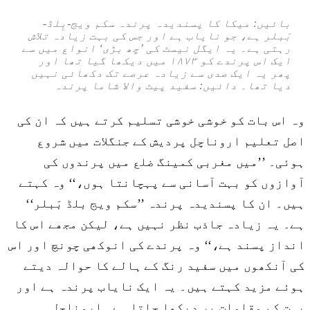
بائیں: میکا کا پسندیدہ پرندہ سکم ویج-بِلڈ-
بَبلر ہے، جو نایاب ہے اور جس کی بہت زیادہ تلاش
رہتی ہے۔ یہ ایگل نیسٹ کی ’چھ بڑی‘ انواع میں سے
ایک اس پرندے کو ۱۸۷۳ میں دیکھا گیا تھا اور
پھر یہ ایک صدی سے زیادہ عرصے تک دکھائی نہیں
دیا تھا۔ دائیں: سفید پیٹ والا شاما پرندہ
وہ اس بات کو خوشی خوشی تسلیم کرتے ہیں کہ ان کی
اصل تعلیم اروناچل پردیش کے جنگلات میں شروع
ہوئی۔ ’’میں مغربی کمینگ ضلع میں پرندوں کی
آوازوں کو بہت آسانی سے پہچانتا ہوں،‘‘ وہ کہتے
ہیں۔ ان کا پسندیدہ پرندہ ’’سکم ویج بلڈ بَبلر‘‘
ہے۔ یہ زیادہ جاذب نظر نہیں ہے، لیکن مجھے اس کا
انداز پسند ہے،‘‘ وہ پرندے کی انوکھی چونچ اور اس
کی آنکھوں میں سفید رنگ کے ہالے کا حوالہ دیتے
ہوئے مزید کہتے ہیں۔ یہ ایک نایاب پرندہ ہے اور
بہت کم مقامات پر دیکھا جاتا ہے۔ اروناچل