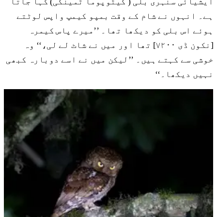
ایشیائی سنہری بلی ( کیٹوپوما ٹمینکی) کہا جاتا
ہے۔ انہوں نے شام کے وقت بمپو کیمپ واپس لوٹتے
ہوئے اس بلی کو دیکھا تھا۔ ’’میرے پاس کیمرہ
[نکون ڈی ۷۲۰۰] تھا اور میں نے شاٹ لے لی،‘‘ وہ
خوشی سے کہتے ہیں۔ ’’لیکن میں نے اسے دوبارہ کبھی
نہیں دیکھا۔‘‘