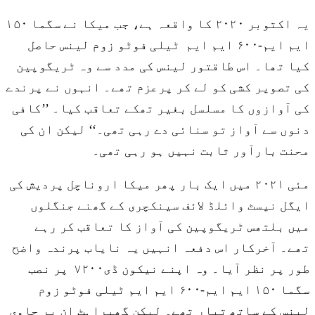
یہ اکتوبر ۲۰۲۰ کا واقعہ ہے، جب میکا نے سگما ۱۵۰
ایم ایم-۶۰۰ ایم ایم ٹیلی فوٹو زوم لینس حاصل
کیا تھا۔ اس طاقتور لینس کی مدد سے وہ ٹریگوپین
کی تصویر کشی کو لے کر پرعزم تھے۔ انہوں نے پرندے
کی آوازوں کا مسلسل بغیر تھکے تعاقب کیا۔ ’’کافی
دنوں سے آواز تو سنائی دے رہی تھی۔‘‘ لیکن ان کی
محنت بارآور ثابت نہیں ہو رہی تھی۔
مئی ۲۰۲۱ میں ایک بار پھر میکا اروناچل پردیش کی
ایگل نیسٹ وائلڈ لائف سینکچری کے گھنے جنگلوں
میں بلتھس ٹریگوپین کی آواز کا تعاقب کر رہے
تھے۔ آخرکار اس دفعہ انہیں یہ نایاب پرندہ واضح
طور پر نظر آیا۔ وہ اپنے نیکون ڈی۷۲۰۰ پر نصب
سگما ۱۵۰ ایم ایم-۶۰۰ ایم ایم ٹیلی فوٹو زوم
لینس کے ساتھ تیار تھے۔ لیکن گھبراہٹ ان پر حاوی