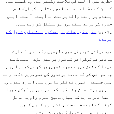
خطرے میں ڈالنے کی صلاحیت رکھتی ہے۔ وہ کہتے ہیں
کہ ان کے مطالعہ سے معلوم ہوتا ہے کہ ایک خاص
بلندی پر رہنے والے پرندے اب آہستہ آہستہ اپنی
حدود کو مزید بلندیوں پر منتقل کر رہے ہیں۔
پڑھیں:
خطرے کو بھانپ کر مسکن بدلتے اروناچل کے
پرندے
موسمیاتی تبدیلی میں دلچسپی رکھنے والے ایک
ساتھی فوٹوگرافر کے طور پر میں بڑے انہماک سے
میکا کے فون میں موجود تصویروں کو دیکھ رہا ہوں۔
وہ سوائپ کر کے مجھے پرندوں کی تصویریں دکھا رہے
ہیں جنہیں انہوں نے کئی سالوں میں اتاری ہیں۔ وہ
انہیں بہت آسان بنا کر دکھا رہے ہیں، لیکن میرا
اپنا تجربہ ہے کہ یہاں صحیح بصری زاویہ حاصل
کرنے کے لیے سخت محنت، لگن اور کبھی کبھی
انتہائی صبر و تحمل کی ضرورت ہوتی ہے۔