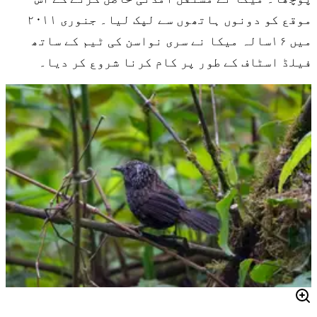
موقع کو دونوں ہاتھوں سے لپک لیا۔ جنوری ۲۰۱۱
میں ۱۶سالہ میکا نے سری نواسن کی ٹیم کے ساتھ
فیلڈ اسٹاف کے طور پر کام کرنا شروع کر دیا۔