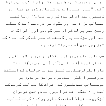
اپنی نوعمری کے وسط میں میکا رام لنگم واپس لوٹ
آئے۔ ’’میں اپنے والدین کے ساتھ گھر پر تھا اور
کھیتوں میں ان کی مدد کر رہا تھا۔‘‘ ان کا کنبہ
نیپالی نژاد ہے اور بگون برادری سے ۴ سے ۵ بیگھہ
زمین لیز پر لے کر اس میں گوبھی اور آلو اگاتا
ہے، اور سڑک سے چار گھنٹے کا سفر طے کر کے آسام کے
تیز پور میں اسے فروخت کرتا ہے۔
جب ماہر علم طیور اور بنگلورو میں واقع انڈین
انسٹی ٹیوٹ آف سائنس (آئی آئی ایس سی) کے سنٹر
فار ایکولوجیکل سائنسز میں ماحولیات کے اسسٹنٹ
پروفیسر ڈاکٹر امیش سری نواسن پرندوں پر
موسمیاتی تبدیلیوں کے اثرات کا مطالعہ کرنے کے
لیے رام لنگم آئے تو انہوں نے دو تین نوجوان
لڑکوں سے فیلڈ اسٹاف کے طور پر کام کرنے کے لیے
پوچھا۔ میکا نے مستقل آمدنی حاصل کرنے کے اس