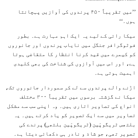
’’میں تقریباً ۴۵۰ پرندوں کی آوازیں پہچانتا
ہوں۔‘‘
میکا رائی کے لیے یہ ایک اہم مہارت ہے۔ بطور
فوٹوگرافر جنگل میں نایاب پرندوں اور جانوروں
کو کیمرے میں قید کرنا انتظار کا متقاضی ہوتا
ہے، اور اس میں آوازوں کی شناخت کی بھی کلیدی
اہمیت ہوتی ہے۔
اڑنے والے پرندوں سے لے کر سموردار جانوروں تک،
میکا نے گزشتہ برسوں میں تقریباً ۳۰۰ مختلف
انواع کی تصاویر اتاری ہیں۔ وہ اپنی سب سے مشکل
تصاویر میں سے ایک تصویر کو یاد کرتے ہیں۔ یہ
بلتھس ٹریگوپَین (ٹریگوپَین بلتھی) پرندے کی
تصویر تھی، جو شاذ و نادر ہی دکھائی دیتا ہے۔