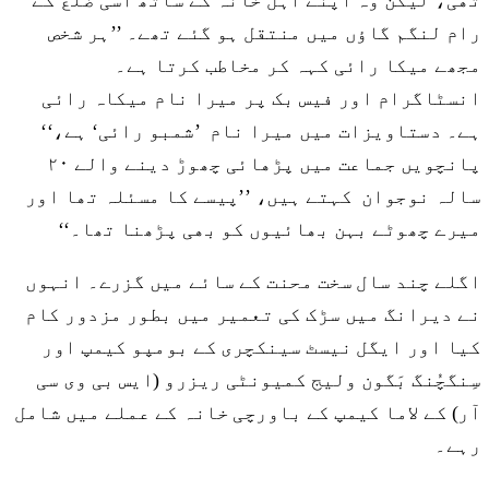
رام لنگم گاؤں میں منتقل ہو گئے تھے۔ ’’ہر شخص
مجھے میکا رائی کہہ کر مخاطب کرتا ہے۔
انسٹاگرام اور فیس بک پر میرا نام میکاہ رائی
ہے۔ دستاویزات میں میرا نام ’شمبو رائی‘ ہے،‘‘
پانچویں جماعت میں پڑھائی چھوڑ دینے والے ۲۰
سالہ نوجوان کہتے ہیں، ’’پیسے کا مسئلہ تھا اور
میرے چھوٹے بہن بھائیوں کو بھی پڑھنا تھا۔‘‘
اگلے چند سال سخت محنت کے سائے میں گزرے۔ انہوں
نے دیرانگ میں سڑک کی تعمیر میں بطور مزدور کام
کیا اور ایگل نیسٹ سینکچری کے بومپو کیمپ اور
سِنگچُنگ بَگون ولیج کمیونٹی ریزرو (ایس بی وی سی
آر) کے لاما کیمپ کے باورچی خانہ کے عملے میں شامل
رہے۔