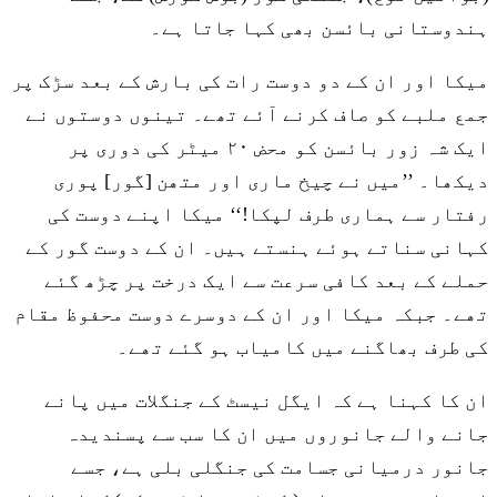
ہندوستانی بائسن بھی کہا جاتا ہے۔
میکا اور ان کے دو دوست رات کی بارش کے بعد سڑک پر
جمع ملبے کو صاف کرنے آئے تھے۔ تینوں دوستوں نے
ایک شہ زور بائسن کو محض ۲۰ میٹر کی دوری پر
دیکھا۔ ’’میں نے چیخ ماری اور متھن [گور] پوری
رفتار سے ہماری طرف لپکا!‘‘ میکا اپنے دوست کی
کہانی سناتے ہوئے ہنستے ہیں۔ ان کے دوست گور کے
حملے کے بعد کافی سرعت سے ایک درخت پر چڑھ گئے
تھے۔ جبکہ میکا اور ان کے دوسرے دوست محفوظ مقام
کی طرف بھاگنے میں کامیاب ہو گئے تھے۔
ان کا کہنا ہے کہ ایگل نیسٹ کے جنگلات میں پانے
جانے والے جانوروں میں ان کا سب سے پسندیدہ
جانور درمیانی جسامت کی جنگلی بلی ہے، جسے