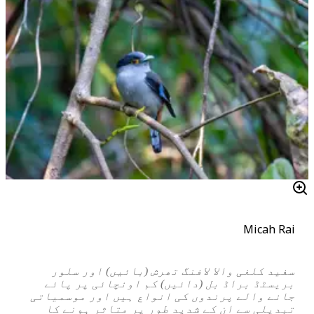
Micah Rai
سفید کلغی والا لافنگ تھرش (بائیں) اور سلور
بریسٹڈ براڈ بل (دائیں) کم اونچائی پر پائے
جانے والے پرندوں کی انواع ہیں اور موسمیاتی
تبدیلی سے ان کے شدید طور پر متاثر ہونے کا