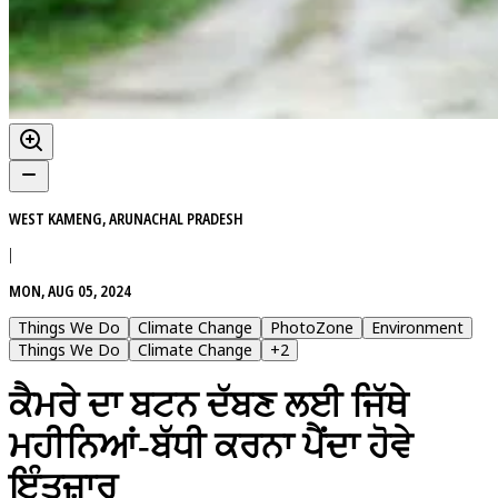
WEST KAMENG, ARUNACHAL PRADESH
|
MON, AUG 05, 2024
Things We Do
Climate Change
PhotoZone
Environment
Things We Do
Climate Change
+
2
ਕੈਮਰੇ ਦਾ ਬਟਨ ਦੱਬਣ ਲਈ ਜਿੱਥੇ
ਮਹੀਨਿਆਂ-ਬੱਧੀ ਕਰਨਾ ਪੈਂਦਾ ਹੋਵੇ
ਇੰਤਜ਼ਾਰ