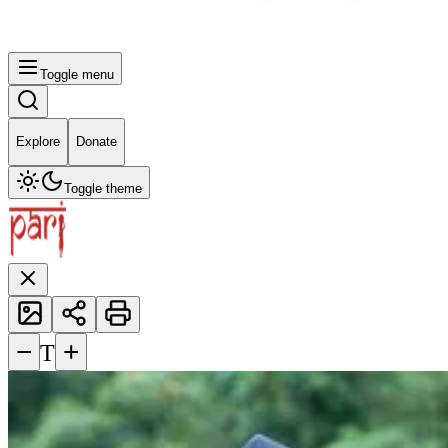
Toggle menu
Explore
Donate
Toggle theme
−
+
T