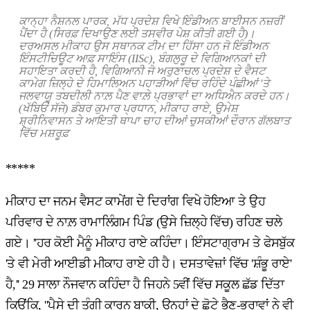
ਕਾਨ੍ਹਾ
ਨੈਸ਼ਨਲ
ਪਾਰਕ
,
ਮੱਧ
ਪ੍ਰਦੇਸ਼
ਵਿਖੇ
ਇੰਡੀਅਨ
ਬਾਈਸਨ
ਨਜ਼ਰੀਂ
ਪੈਂਦਾ
ਹੈ
(
ਸਿਰਫ਼
ਦਿਖਾਉਣ
ਲਈ
ਤਸਵੀਰ
ਪੇਸ਼
ਕੀਤੀ
ਗਈ
ਹੈ)
।
ਦਰਅਸਲ ਮੀਕਾਹ ਉਸ ਸਥਾਨਕ ਟੀਮ ਦਾ ਹਿੱਸਾ ਹਨ ਜੋ ਇੰਡੀਅਨ
ਇੰਸਟੀਚਿਊਟ ਆਫ਼ ਸਾਇੰਸ (
IISc),
ਬੰਗਲੁਰੂ ਦੇ ਵਿਗਿਆਨਕਾਂ ਦੀ
ਸਹਾਇਤਾ ਕਰਦੀ ਹੈ
,
ਵਿਗਿਆਨੀ ਜੋ ਅਰੁਣਾਚਲ ਪ੍ਰਦੇਸ਼ ਦੇ ਵੈਸਟ
ਕਾਮੇਗ ਜ਼ਿਲ੍ਹੇ ਦੇ ਹਿਮਾਲਿਅਨ ਪਹਾੜੀਆਂ ਵਿੱਚ ਰਹਿੰਦੇ ਪੰਛੀਆਂ
'
ਤੇ
ਜਲਵਾਯੂ ਤਬਦੀਲੀ ਨਾਲ਼ ਪੈਣ ਵਾਲ਼ੇ ਪ੍ਰਭਾਵਾਂ ਦਾ ਅਧਿਐਨ ਕਰਦੇ ਹਨ
।
(
ਖੱਬਿਓਂ
ਸੱਜੇ
)
ਡੰਬਰ
ਕੁਮਾਰ
ਪ੍ਰਧਾਨ
,
ਮੀਕਾਹ
ਰਾਏ
,
ਉਮੇਸ਼
ਸ਼੍ਰੀਨਿਵਾਸਨ
ਤੇ
ਆਇਤੀ
ਥਾਪਾ
ਚਾਹ
ਦੀਆਂ
ਚੁਸਕੀਆਂ
ਦੌਰਾਨ
ਗੱਲਬਾਤ
ਵਿੱਚ
ਮਸ਼ਰੂਫ਼
*****
ਮੀਕਾਹ ਦਾ ਜਨਮ ਵੈਸਟ ਕਾਮੇਂਗ ਦੇ ਦਿਰਾਂਗ ਵਿਖੇ ਹੋਇਆ ਤੇ ਉਹ
ਪਰਿਵਾਰ ਦੇ ਨਾਲ਼ ਰਾਮਾਲਿੰਗਮ ਪਿੰਡ (ਉਸੇ ਜ਼ਿਲ੍ਹੇ ਵਿੱਚ) ਰਹਿਣ ਚਲੇ
ਗਏ। ''ਹਰ ਕੋਈ ਮੈਨੂੰ ਮੀਕਾਹ ਰਾਏ ਕਹਿੰਦਾ। ਇੰਸਟਾਗ੍ਰਾਮ ਤੇ ਫੇਸਬੁੱਕ
'ਤੇ ਵੀ ਮੇਰੀ ਆਈਡੀ ਮੀਕਾਹ ਰਾਏ ਹੀ ਹੈ। ਦਸਤਾਵੇਜ਼ਾਂ ਵਿੱਚ 'ਸ਼ੰਭੂ ਰਾਏ'
ਹੈ,'' 29 ਸਾਲਾ ਨੌਜਵਾਨ ਕਹਿੰਦਾ ਹੈ ਜਿਹਨੇ 5ਵੀਂ ਵਿੱਚ ਸਕੂਲ ਛੱਡ ਦਿੱਤਾ
ਕਿਉਂਕਿ, ''ਪੈਸੇ ਦੀ ਤੰਗੀ ਕਾਰਨ ਬਾਕੀ, ਉਨ੍ਹਾਂ ਦੇ ਛੋਟੇ ਭੈਣ-ਭਰਾਵਾਂ ਨੇ ਵੀ