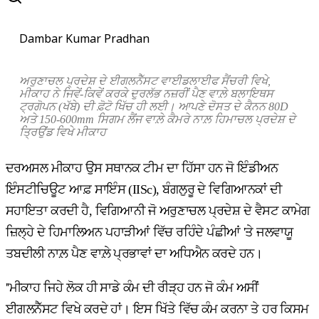
Dambar Kumar Pradhan
ਅਰੁਣਾਚਲ
ਪ੍ਰਦੇਸ਼
ਦੇ
ਈਗਲਨੈੱਸਟ
ਵਾਈਡਲਾਈਫ
ਸੈਂਚਰੀ
ਵਿਖੇ
,
ਮੀਕਾਹ
ਨੇ
ਜਿਵੇਂ
-
ਕਿਵੇਂ
ਕਰਕੇ
ਦੁਰਲੱਭ
ਨਜ਼ਰੀਂ
ਪੈਣ
ਵਾਲ਼ੇ
ਬਲਾਇਥਸ
ਟ੍ਰਗੋਪਨ
(
ਖੱਬੇ
)
ਦੀ
ਫ਼ੋਟੋ
ਖਿੱਚ
ਹੀ
ਲਈ।
ਆਪਣੇ
ਦੋਸਤ
ਦੇ
ਕੈਨਨ
80D
ਅਤੇ
150-600mm
ਸਿਗਮ
ਲੈਂਜ
ਵਾਲ਼ੇ
ਕੈਮਰੇ
ਨਾਲ਼
ਹਿਮਾਚਲ
ਪ੍ਰਦੇਸ਼
ਦੇ
ਤ੍ਰਿਉਂਡ
ਵਿਖੇ
ਮੀਕਾਹ
ਦਰਅਸਲ ਮੀਕਾਹ ਉਸ ਸਥਾਨਕ ਟੀਮ ਦਾ ਹਿੱਸਾ ਹਨ ਜੋ ਇੰਡੀਅਨ
ਇੰਸਟੀਚਿਊਟ ਆਫ਼ ਸਾਇੰਸ (IISc), ਬੰਗਲੁਰੂ ਦੇ ਵਿਗਿਆਨਕਾਂ ਦੀ
ਸਹਾਇਤਾ ਕਰਦੀ ਹੈ, ਵਿਗਿਆਨੀ ਜੋ ਅਰੁਣਾਚਲ ਪ੍ਰਦੇਸ਼ ਦੇ ਵੈਸਟ ਕਾਮੇਗ
ਜ਼ਿਲ੍ਹੇ ਦੇ ਹਿਮਾਲਿਅਨ ਪਹਾੜੀਆਂ ਵਿੱਚ ਰਹਿੰਦੇ ਪੰਛੀਆਂ 'ਤੇ ਜਲਵਾਯੂ
ਤਬਦੀਲੀ ਨਾਲ਼ ਪੈਣ ਵਾਲ਼ੇ ਪ੍ਰਭਾਵਾਂ ਦਾ ਅਧਿਐਨ ਕਰਦੇ ਹਨ।
''ਮੀਕਾਹ ਜਿਹੇ ਲੋਕ ਹੀ ਸਾਡੇ ਕੰਮ ਦੀ ਰੀੜ੍ਹ ਹਨ ਜੋ ਕੰਮ ਅਸੀਂ
ਈਗਲਨੈੱਸਟ ਵਿਖੇ ਕਰਦੇ ਹਾਂ। ਇਸ ਖਿੱਤੇ ਵਿੱਚ ਕੰਮ ਕਰਨਾ ਤੇ ਹਰ ਕਿਸਮ