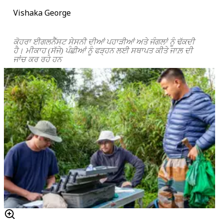
Vishaka George
ਕੋਹਰਾ ਈਗਲਨੈੱਸਟ ਸੇਸਨੀ ਦੀਆਂ ਪਹਾੜੀਆਂ ਅਤੇ ਜੰਗਲਾਂ ਨੂੰ ਢੱਕਦੀ
ਹੈ। ਮੀਕਾਹ (ਸੱਜੇ) ਪੰਛੀਆਂ ਨੂੰ ਫੜ੍ਹਨ ਲਈ ਸਥਾਪਤ ਕੀਤੇ ਜਾਲ਼ ਦੀ
ਜਾਂਚ ਕਰ ਰਹੇ ਹਨ