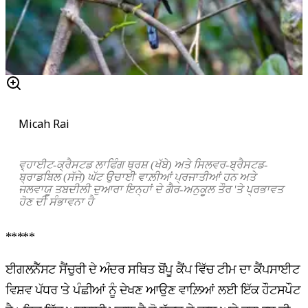
Micah Rai
ਵ੍ਹਾਈਟ-ਕ੍ਰੈਸਟਡ ਲਾਫਿੰਗ ਥ੍ਰਸ਼ (ਖੱਬੇ) ਅਤੇ ਸਿਲਵਰ-ਬ੍ਰੈਸਟਡ-
ਬ੍ਰਾਡਬਿਲ (ਸੱਜੇ) ਘੱਟ ਉਚਾਈ ਵਾਲ਼ੀਆਂ ਪ੍ਰਜਾਤੀਆਂ ਹਨ ਅਤੇ
ਜਲਵਾਯੂ ਤਬਦੀਲੀ ਦੁਆਰਾ ਇਨ੍ਹਾਂ ਦੇ ਗੈਰ-ਅਨੁਕੂਲ ਤੌਰ
'
ਤੇ ਪ੍ਰਭਾਵਤ
ਹੋਣ ਦੀ ਸੰਭਾਵਨਾ ਹੈ
*****
ਈਗਲਨੈੱਸਟ ਸੈਂਚੁਰੀ ਦੇ ਅੰਦਰ ਸਥਿਤ ਬੋਂਪੂ ਕੈਂਪ ਵਿੱਚ ਟੀਮ ਦਾ ਕੈਂਪਸਾਈਟ
ਵਿਸ਼ਵ ਪੱਧਰ 'ਤੇ ਪੰਛੀਆਂ ਨੂੰ ਦੇਖਣ ਆਉਣ ਵਾਲ਼ਿਆਂ ਲਈ ਇੱਕ ਹੌਟਸਪੌਟ