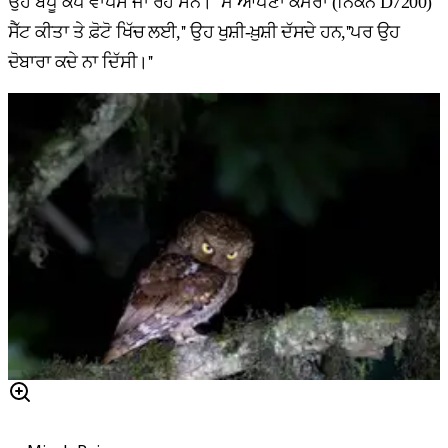
ਉਹ ਬੋਂਪੂ ਕੈਂਪ ਵਾਪਸ ਜਾ ਰਹੇ ਸਨ। ''ਮੈਂ ਆਪਣਾ ਕੈਮਰਾ (ਨਿਕੋਨ D7200)
ਸੈੱਟ ਕੀਤਾ ਤੇ ਫ਼ੋਟੋ ਖਿੱਚ ਲਈ,'' ਉਹ ਖੁਸ਼ੀ-ਖ਼ੁਸ਼ੀ ਦੱਸਦੇ ਹਨ,''ਪਰ ਉਹ
ਦੋਬਾਰਾ ਕਦੇ ਨਾ ਦਿੱਸੀ।''