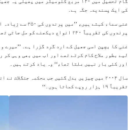
گام تحصیل میں ۱۲۰ مربع کلومیٹر میں 
کی ایک پسندیدہ جگہ ہے۔
غنی سماء کہتے ہ
پرندوں کی تقریباً ۲۴۰ انواع دیکھنے کو مل جاتی تھیں، اب یہ تعداد بڑھ کر ۳۱۵ سے زیادہ ہو چکی ہے۔‘‘
غنی کا بچپن اسی جھیل کے ارد گرد گزرا ہے۔ ’’میرے و
اور کئی بار نہیں ملتا تھا،‘‘ وہ یاد کرتے ہیں۔
سال ۲۰۰۴ میں چیزیں بدل گئیں جب محکمہ جنگلات
تقریباً ۱۹ ہزار روپے کماتا ہوں۔‘‘