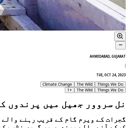
AHMEDABAD, GUJARAT
|
TUE, OCT 24, 2023
Climate Change
The Wild
Things We Do
1
+
The Wild
Things We Do
نل سروور جھیل میں پرندوں کے
گجرات کے ویرم گام کے قریب رہنے والے غ
کرکے آنے والے پرندوں پر گہری نظر رکھ