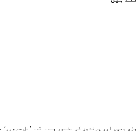
 کی ایک بڑی جھیل اور پرندوں کی مشہور پناہ گاہ ’نل سروو