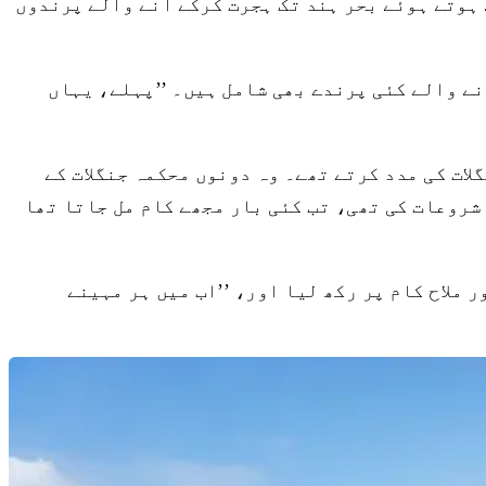
توں سے ہوتے ہوئے بحر ہند تک ہجرت کرکے آنے والے پرندوں
یں نل سروور میں آنے والے کئی پرندے بھی شامل ہیں۔ ’’پہلے، یہاں
لات کی مدد کرتے تھے۔ وہ دونوں محکمہ جنگلات کے
 اور اب میں بھی وہی کر رہا ہوں،‘‘ وہ بتاتے ہیں۔ ’’[جب] میں نے ۱۹۹۷ میں اس کی شروعات کی تھی، تب کئی بار مجھے کام مل جاتا تھا
ور ملاح کام پر رکھ لیا اور، ’’اب میں ہر مہینے