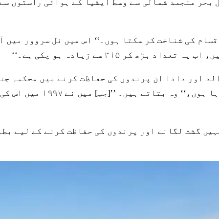
پھیلی یہ جھیل بحر منجمد شمالی سے وسط ایشیا کے ہوائی راس
یں، ’’میں پرندوں کی ۳۵۰ سے زیادہ اقسام کی شناخت کر سکتا ہوں۔‘‘ اس م
الد اور دادا ان پرندوں کی حفاظت کرنے میں محکمہ جنگ
لیے بطور ملاح کام کرتے تھے
 نے انہیں گشت لگانے اور پرندوں کی حفاظت کرنے کے لیے بط