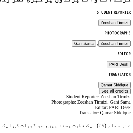
STUDENT REPORTER
Zeeshan Tirmizi
PHOTOGRAPHS
,
Gani Sama
Zeeshan Tirmizi
EDITOR
PARI Desk
TRANSLATOR
Qamar Siddique
See all credits
Student Reporter
:
Zeeshan Tirmizi
Photographs
:
Zeeshan Tirmizi, Gani Sama
Editor
:
PARI Desk
Translator
:
Qamar Siddique
غنی سماء (۳۷) ایک فطرت پسند ہیں، جو گجرات