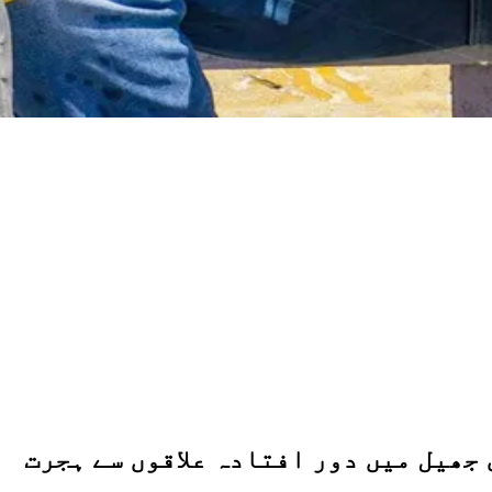
 جھیل میں دور افتادہ علاقوں سے ہجرت