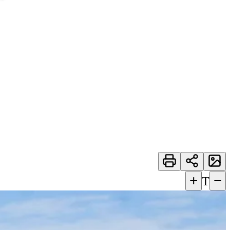
+
−
T