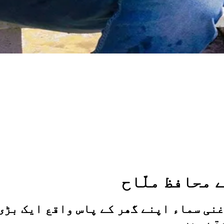
 محافظ ملّاح
نی سماء اپنے گھر کے پاس واقع ایک بڑی
تے ہیں