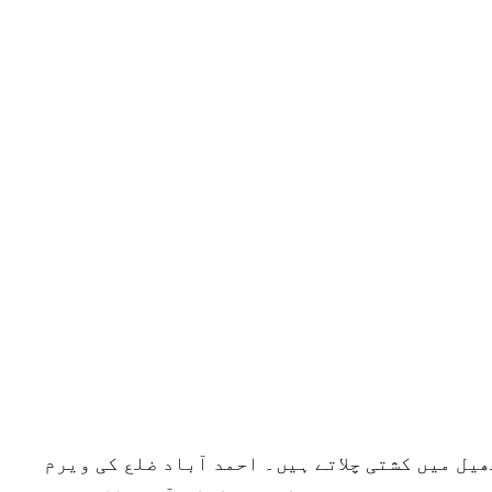
ر‘ جھیل میں کشتی چلاتے ہیں۔ احمد آباد ضلع کی ویرم