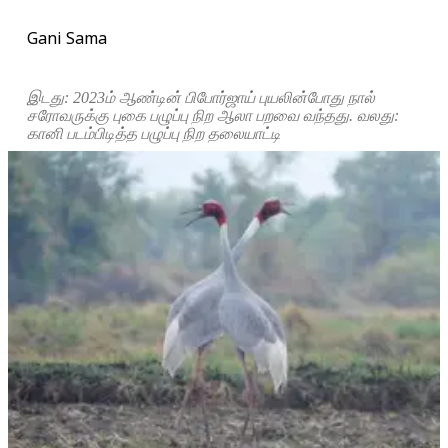
Gani Sama
இடது: 2023ம் ஆண்டின் பிபோர்ஜாய் புயலின்போது நால்
சரோவருக்கு புகை பழுப்பு நிற ஆலா பறவை வந்தது. வலது:
கானி படம்பிடித்த பழுப்பு நிற தலையாட்டி