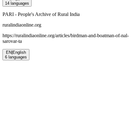
14
languages
PARI - People's Archive of Rural India
ruralindiaonline.org
https://ruralindiaonline.org/articles/
birdman-and-boatman-of-nal-
sarovar-ta
EN
|
English
6
languages