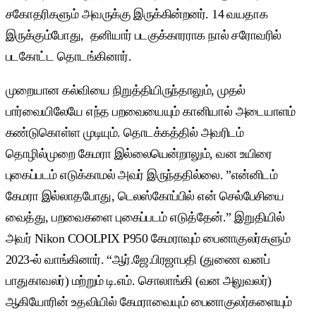
சகோதரிகளும் அவருக்கு இருக்கின்றனர். 14 வயதாக
இருக்கும்போது, தனியார் படகுக்காரராக நால் சரோவரில்
படகோட்ட தொடங்கினார்.
முறையான கல்வியை நிறுத்தியிருந்தாலும், முதல்
பார்வையிலேயே எந்த பறவையையும் கானியால் அடையாளம்
கண்டுகொள்ள முடியும். தொடக்கத்தில் அவரிடம்
தொழில்முறை கேமரா இல்லையென்றாலும், வன உயிரை
புகைப்படம் எடுக்காமல் அவர் இருந்ததில்லை. ”என்னிடம்
கேமரா இல்லாதபோது, டெலஸ்கோப்பில் என் செல்பேசியை
வைத்து, பறவைகளை புகைப்படம் எடுத்தேன்.” இறுதியில்
அவர் Nikon COOLPIX P950 கேமராவும் பைனாகுலர்களும்
2023-ல் வாங்கினார். “ஆர்.ஜே.பிரஜாபதி (துணை வனப்
பாதுகாவலர்) மற்றும் டி.எம். சொலாங்கி (வன அலுவலர்)
ஆகியோரின் உதவியில் கேமராவையும் பைனாகுலர்களையும்