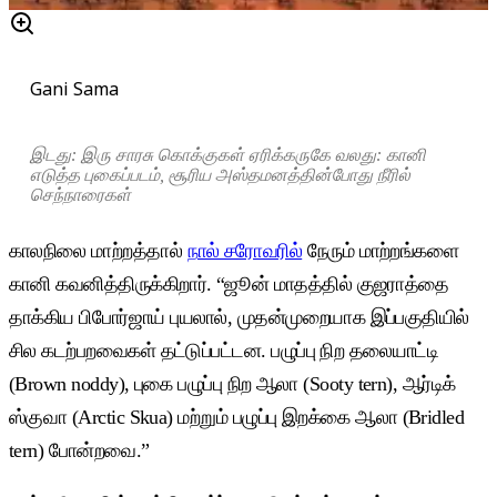
Gani Sama
இடது: இரு சாரசு கொக்குகள் ஏரிக்கருகே வலது: கானி
எடுத்த புகைப்படம், சூரிய அஸ்தமனத்தின்போது நீரில்
செந்நாரைகள்
காலநிலை மாற்றத்தால்
நால் சரோவரில்
நேரும் மாற்றங்களை
கானி கவனித்திருக்கிறார். “ஜூன் மாதத்தில் குஜராத்தை
தாக்கிய பிபோர்ஜாய் புயலால், முதன்முறையாக இப்பகுதியில்
சில கடற்பறவைகள் தட்டுப்பட்டன. பழுப்பு நிற தலையாட்டி
(Brown noddy), புகை பழுப்பு நிற ஆலா (Sooty tern), ஆர்டிக்
ஸ்குவா (Arctic Skua) மற்றும் பழுப்பு இறக்கை ஆலா (Bridled
tern) போன்றவை.”