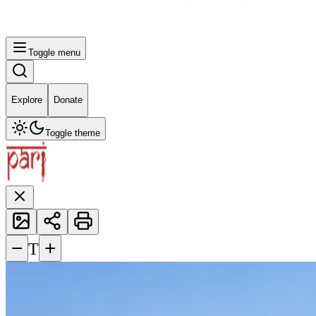
Toggle menu
Explore
Donate
Toggle theme
−
+
T