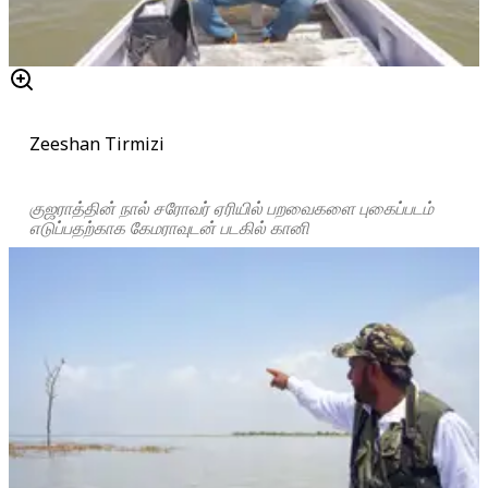
Zeeshan Tirmizi
குஜராத்தின் நால் சரோவர் ஏரியில் பறவைகளை புகைப்படம்
எடுப்பதற்காக கேமராவுடன் படகில் கானி