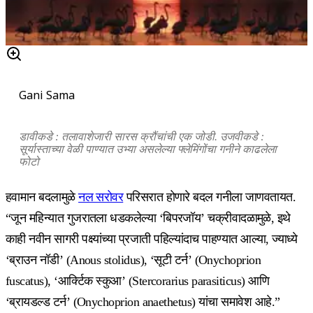
Gani Sama
डावीकडे : तलावाशेजारी सारस क्रौंचांची एक जोडी. उजवीकडे :
सूर्यास्ताच्या वेळी पाण्यात उभ्या असलेल्या फ्लेमिंगोंचा गनीने काढलेला
फोटो
हवामान बदलामुळे
नल सरोवर
परिसरात होणारे बदल गनीला जाणवतायत.
“जून महिन्यात गुजरातला धडकलेल्या ‘बिपरजॉय’ चक्रीवादळामुळे, इथे
काही नवीन सागरी पक्ष्यांच्या प्रजाती पहिल्यांदाच पाहण्यात आल्या, ज्याध्ये
‘ब्राउन नॉडी’ (Anous stolidus), ‘सूटी टर्न’ (Onychoprion
fuscatus), ‘आर्क्टिक स्कुआ’ (Stercorarius parasiticus) आणि
‘ब्रायडल्ड टर्न’ (Onychoprion anaethetus) यांचा समावेश आहे.”