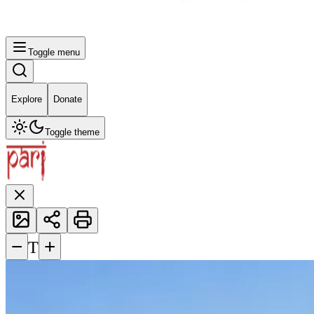
Toggle menu
Explore
Donate
Toggle theme
−
+
T