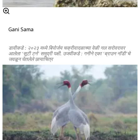
Gani Sama
डावीकडे : २०२३ मध्ये बिपोर्जय चक्रीवादळाच्या वेळी नल सरोवरावर
आलेला ‘सूटी टर्न’ समुद्री पक्षी. उजवीकडे : गनीने एका ‘ब्राउन नॉडी’चे
जवळून घेतलेले छायाचित्र