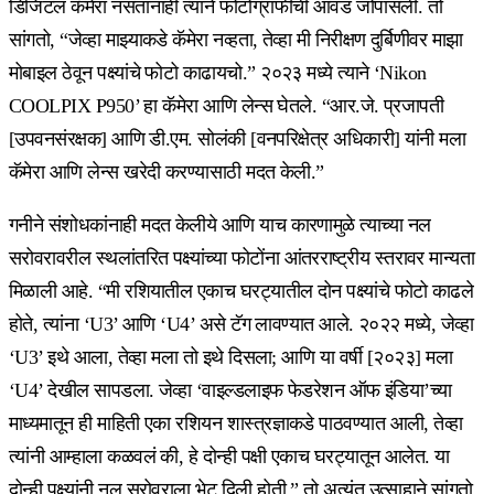
डिजिटल कॅमेरा नसतानाही त्याने फोटोग्राफीची आवड जोपासली. तो
सांगतो, “जेव्हा माझ्याकडे कॅमेरा नव्हता, तेव्हा मी निरीक्षण दुर्बिणीवर माझा
मोबाइल ठेवून पक्ष्यांचे फोटो काढायचो.” २०२३ मध्ये त्याने ‘Nikon
COOLPIX P950’ हा कॅमेरा आणि लेन्स घेतले. “आर.जे. प्रजापती
[उपवनसंरक्षक] आणि डी.एम. सोलंकी [वनपरिक्षेत्र अधिकारी] यांनी मला
कॅमेरा आणि लेन्स खरेदी करण्यासाठी मदत केली.”
गनीने संशोधकांनाही मदत केलीये आणि याच कारणामुळे त्याच्या नल
सरोवरावरील स्थलांतरित पक्ष्यांच्या फोटोंना आंतरराष्ट्रीय स्तरावर मान्यता
मिळाली आहे. “मी रशियातील एकाच घरट्यातील दोन पक्ष्यांचे फोटो काढले
होते, त्यांना ‘U3’ आणि ‘U4’ असे टॅग लावण्यात आले. २०२२ मध्ये, जेव्हा
‘U3’ इथे आला, तेव्हा मला तो इथे दिसला; आणि या वर्षी [२०२३] मला
‘U4’ देखील सापडला. जेव्हा ‘वाइल्डलाइफ फेडरेशन ऑफ इंडिया’च्या
माध्यमातून ही माहिती एका रशियन शास्त्रज्ञाकडे पाठवण्यात आली, तेव्हा
त्यांनी आम्हाला कळवलं की, हे दोन्ही पक्षी एकाच घरट्यातून आलेत. या
दोन्ही पक्ष्यांनी नल सरोवराला भेट दिली होती,” तो अत्यंत उत्साहाने सांगतो.