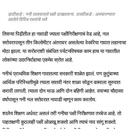
डावीकडे : गनी तलावातले पक्षी दाखवताना. उजवीकडे : अभयारण्यात
आलेले विविध पक्ष्यांचे थवे
तिसऱ्या पिढीतील हा नावाडी ज्याला पक्षीनिरीक्षणाचं वेड आहे, नल
सरोवरापासून तीन किलोमीटर अंतरावर असलेल्या वेकरिया गावात लहानाचा
मोठा झाला. या सरोवराशी संबंधित पर्यटनविषयक काम हाच या गावातील
लोकांच्या उदरनिर्वाहाचा एकमेव स्रोत आहे.
गनीचं प्राथमिक शिक्षण गावातल्या सरकारी शाळेत झालं. पण कुटुंबाच्या
आर्थिक परिस्थितीमुळे त्याला सातवी नंतर शाळा सोडून कामाला सुरुवात
करावी लागली. त्याला दोन भाऊ आणि दोन बहिणी आहेत. वयाच्या चौदाव्या
वर्षापासून गनी नल सरोवरात नावाडी म्हणून काम करतोय.
शालेय शिक्षण अर्धवट असलं तरी गनीचा पक्षी निरीक्षणात तरबेज आहे. तो
पाहताक्षणी कुठलाही पक्षी ओळखू शकतो आणि त्याचं नाव सांगू शकतो.