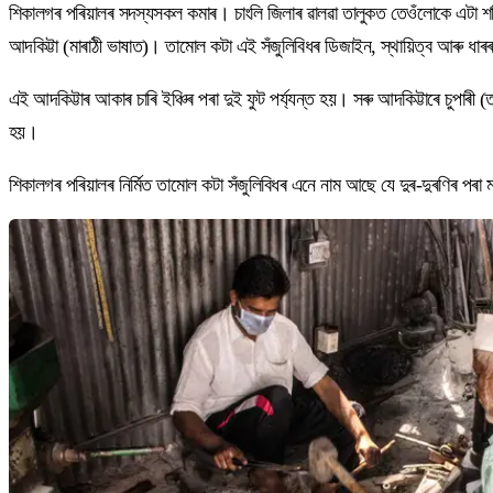
শিকালগৰ পৰিয়ালৰ সদস্যসকল কমাৰ। চাংলি জিলাৰ ৱালৱা তালুকত তেওঁলোকে এটা শতিকা
আদকিট্টা (মাৰাঠী ভাষাত)। তামোল কটা এই সঁজুলিবিধৰ ডিজাইন, স্থায়িত্ব আৰু ধ
এই আদকিট্টাৰ আকাৰ চাৰি ইঞ্চিৰ পৰা দুই ফুট পৰ্য্যন্ত হয়। সৰু আদকিট্টাৰে চুপাৰ
হয়।
শিকালগৰ পৰিয়ালৰ নিৰ্মিত তামোল কটা সঁজুলিবিধৰ এনে নাম আছে যে দুৰ-দুৰণিৰ পৰা 