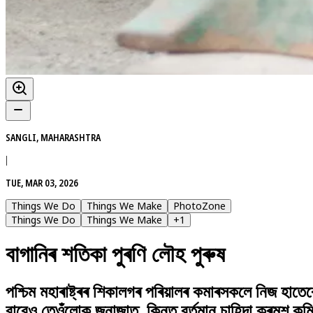
SANGLI, MAHARASHTRA
|
TUE, MAR 03, 2026
Things We Do
Things We Make
PhotoZone
Things We Do
Things We Make
+
1
বাগানিৰ শতিকা পুৰণি লৌহ পুৰুষ
পশ্চিম মহাৰাষ্ট্ৰৰ শিকালগৰ পৰিয়ালৰ কমাৰসকলে নিজ হাতেৰ
বাবেও তেওঁলোক জনাজাত, কিন্তু বৰ্তমান চাহিদা ক্ৰমশ কম