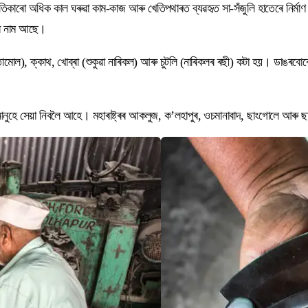
ৰো অধিক কাল ঘৰুৱা কাম-কাজ আৰু খেতিপথাৰত ব্যৱহৃত সা-সঁজুলি হাতেৰে নিৰ্মাণ কৰি
াৰৰ নাম আছে।
ী (তামোল), ক্কাথ, খোব্ৰা (শুকুৱা নাৰিকল) আৰু চুটলি (নাৰিকলৰ ৰছী) কটা হয়। ডাঙৰ
মানুহে সেয়া নিবলৈ আহে। মহাৰাষ্ট্ৰৰ আকলুজ, ক’লহাপুৰ, ওচমানাবাদ, ছাংগোলে আৰু ছ