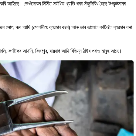
 আহিছে। তেওঁলোকৰ নিৰ্মিত সৰ্বাধিক খ্যাতি থকা সঁজুলিবিধ হৈছে উৎকৃষ্টমানৰ
বোৰেৰে সোণ, ৰূপ আদি (সোণাৰীয়ে ব্যৱহাৰ কৰে) আৰু ডাৰ তামোল কাটিবলৈ ব্যৱহাৰ কৰা
াংলি, কৰ্ণাটকৰ আথনি, বিজাপুৰ, ৰায়বাগ আদি বিভিন্ন ঠাইৰ পৰাও মানুহ আহে।