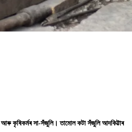
 আৰু কৃষিকৰ্মৰ সা-সঁজুলি। তামোল কটা সঁজুলি আদকিট্টাৰ