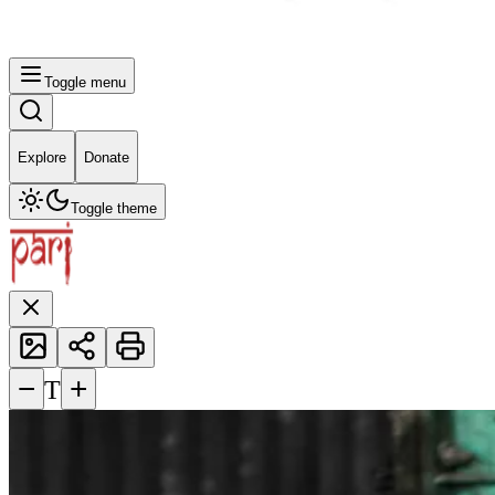
Toggle menu
Explore
Donate
Toggle theme
−
+
T