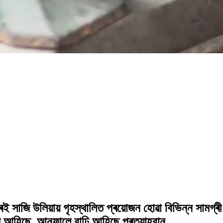
েই সাজি উলিয়ায় গৃহস্থালিত প্ৰয়োজন হোৱা বিভিন্ন সামগ্ৰী
ি আহিছে, আনফালে বাঢ়ি আহিছে প্ৰত্যাহ্বান