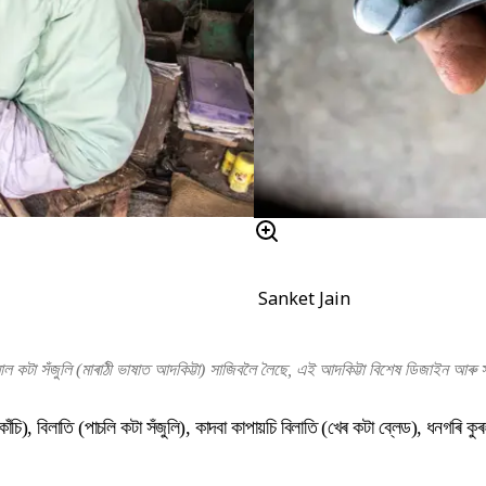
Sanket Jain
ল কটা সঁজুলি (মাৰাঠী ভাষাত আদকিট্টা) সাজিবলৈ লৈছে, এই আদকিট্টা বিশেষ ডিজাইন আৰু স
ঁচি), বিলাতি (পাচলি কটা সঁজুলি), কাদবা কাপায়চি বিলাতি (খেৰ কটা ব্লেড), ধনগৰি কুৰহ