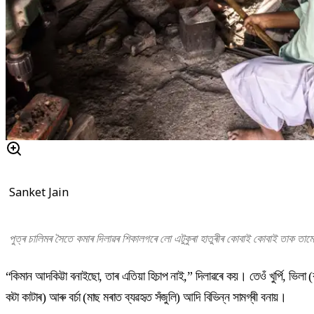
Sanket Jain
পুত্ৰ চালিমৰ সৈতে কমাৰ দিলাৱৰ শিকালগৰে লো এটুকুৰা হাতুৰীৰ কোবাই কোবাই তাক তামো
“কিমান আদকিট্টা বনাইছো, তাৰ এতিয়া হিচাপ নাই,” দিলাৱৰে কয়। তেওঁ খুৰ্পি, ভিলা (কা
কটা কাটাৰ) আৰু বৰ্চা (মাছ মৰাত ব্যৱহৃত সঁজুলি) আদি বিভিন্ন সামগ্ৰী বনায়।