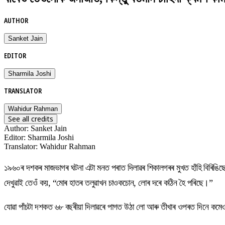
AUTHOR
Sanket Jain
EDITOR
Sharmila Joshi
TRANSLATOR
Wahidur Rahman
See all credits
Author
:
Sanket Jain
Editor
:
Sharmila Joshi
Translator
:
Wahidur Rahman
১৯৬০ৰ দশকৰ মাজভাগৰ ঘটনা এটা মনত পৰাত দিলাৱৰ শিকালগৰৰ মুখত হাঁহি বিৰিঙিছ
দেখুৱাই তেওঁ কয়, “মোৰ হাতৰ তলুৱাখন চাওকচোন, লোৰ দৰে কঠিন হৈ পৰিছে।”
যোৱা পাঁচটা দশকত ৬৮ বছৰীয়া দিলাৱৰে পাগত উঠা লো আৰু তীখাৰ ওপৰত দিনে কমেও