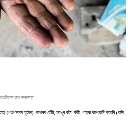
্থায়িত্বৰ বাবে জনাজাত
াড় (পশুপালকৰ কুঠাৰ), বাগানৰ কেঁচী, আঙুৰ কটা কেঁচী, পাত্ৰা কাপায়াচি কাতৰি (চালি