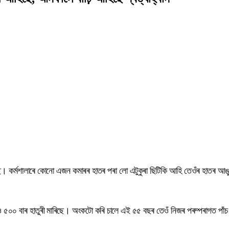
ে। কৰ্মশালাৰে কোনো এজন কমাৰৰ হাতৰ পৰা লো এটুকুৰা ছিটিকি আহি তেওঁৰ হাতৰ আঙ
 ৫০০ বাৰ হাতুৰী মাৰিছে। অংকটো কৰি চালে এই ৫৫ বছৰ তেওঁ নিজৰ পৰম্পৰাগত পাঁচ