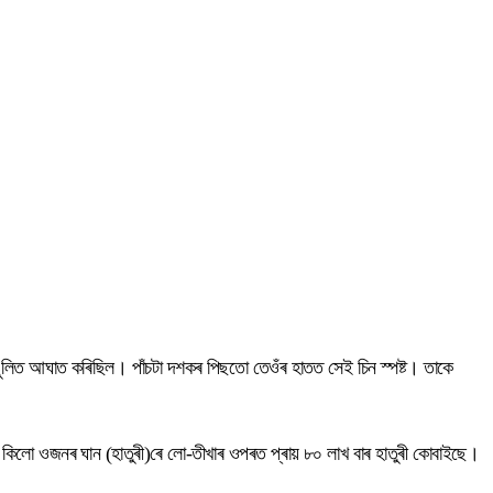
ুলিত আঘাত কৰিছিল। পাঁচটা দশকৰ পিছতো তেওঁৰ হাতত সেই চিন স্পষ্ট। তাকে
 কিলো ওজনৰ ঘান (হাতুৰী)ৰে লো-তীখাৰ ওপৰত প্ৰায় ৮০ লাখ বাৰ হাতুৰী কোবাইছে।