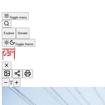
Toggle menu
Explore
Donate
Toggle theme
−
+
T