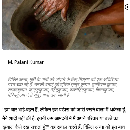
M. Palani Kumar
दिल्लि अन्ना, मूर्ति के पांवों को जोड़ने के लिए मिश्रण की एक अतिरिक्त
परत चढ़ा रहे हैं. उनकी बनाई हुई मूर्तियां एन्नुर कुप्पम, मुगतिवार कुप्पम,
तालनकुप्पम, काट्टुकुप्पम, मेट्टूकुप्पम, पल्तोट्टिकुप्पम, चिन्नकुप्पम,
पेरियकुलम जैसे सुदूर गांवों तक जाती हैं
“हम चार भाई-बहन हैं, लेकिन इस परंपरा को जारी रखने वाला मैं अकेला हूं.
मैंने शादी नहीं की है. इतनी कम आमदनी में मैं अपने परिवार या बच्चे का
ख़याल कैसे रख सकता हूं?” वह सवाल करते हैं. दिल्लि अन्ना को इस बात