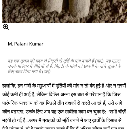
M. Palani Kumar
वह एक मूसल की मदद से मिट्टी से मूर्ति के पांव बनाते हैं (बाएं). यह मूसल
उनके परिवार में पीढ़ियों से है. मिट्टी के पांवों को छावनी के नीचे सूखने के
लिए डाल दिया गया है (दाएं)
हालांकि, इन गांवों के मछुआरों में मूर्तियों की मांग न तो बंद हुई है और न उसमें
कोई कमी ही आई है, लेकिन दिल्लि अन्ना इस बात से परेशान हैं कि जिस
पारंपरिक व्यवसाय को वह पिछले तीन दशकों से करते आ रहे हैं, उसे आगे
कौन बढ़ाएगा. उनके लिए अब यह एक ख़र्चीला काम बन चुका है: “सभी चीज़ें
महंगी हो गई हैं...अगर मैं ग्राहकों को मूर्ति बनाने में आए ख़र्चों के हिसाब से
पैसे मांगता हूं, तो वे मुझसे सवाल करते हैं कि मैं अधिक क़ीमत क्यों मांग रहा