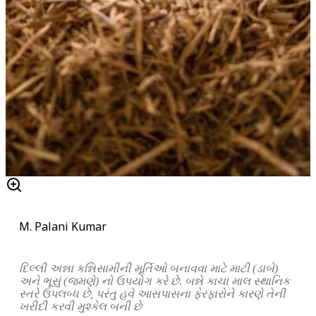
M. Palani Kumar
દિલ્લી અન્ના કન્નિસામીની મૂર્તિઓ બનાવવા માટે માટી (ડાબે)
અને ભૂસું (જમણે) નો ઉપયોગ કરે છે. બન્ને કાચા માલ સ્થાનિક
સ્તરે ઉપલબ્ધ છે, પરંતુ હવે આસપાસના ફેરફારોને કારણે તેની
ખરીદી કરવી મુશ્કેલ બની છે