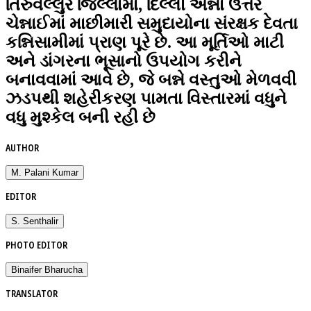
તિરુવલ્લુર જિલ્લામાં, દિલ્લી અન્ના ઉત્તર
ચેન્નાઈમાં માછીમારી સમુદાયોના સંરક્ષક દેવતા
કન્નિસામીમાં પ્રાણ પૂરે છે. આ મૂર્તિઓ માટી
અને ડાંગરના ભૂસાનો ઉપયોગ કરીને
બનાવવામાં આવે છે, જે બન્ને વસ્તુઓ મેળવવી
ઝડપથી શહેરીકરણ પામતા વિસ્તારમાં વધુને
વધુ મુશ્કેલ બની રહી છે
AUTHOR
M. Palani Kumar
EDITOR
S. Senthalir
PHOTO EDITOR
Binaifer Bharucha
TRANSLATOR