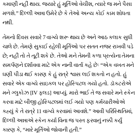
કમાણી નહીં થાય. જ્યારે હું મૂર્તિઓ વેચીશ, ત્યારે જ મને પૈસા
મળશે.” દિલ્લી અન્ના ઉમેરે છે કે તેઓ અન્ય કોઈ કામ શોધતા
નથી.
તેમનો દિવસ સવારે 7 વાગ્યે શરૂ થાય છે અને આઠ કલાક સુધી
ચાલે છે. તેમણે સુકાઈ રહેલી મૂર્તિઓ પર સતત નજર રાખવી પડે
છે; નહીં તો તે તૂટી શકે છે. તેઓ મને તેમની કળા પ્રત્યેના તેમના
સમર્પણને દર્શાવવા માટે એક નાની વાર્તા કહે છેઃ “એક વખત મને
ઘણી પીડા થઈ કારણ કે હું રાત્રે શ્વાસ લઈ શકતો ન હતો. હું
સવારે એક વાગ્યે સાઇકલ પર હોસ્પિટલ ગયો હતો. ડૉકટરોએ
મને ગ્લુકોઝ [IV ફ્લડ] આપ્યું. મારો ભાઈ તે જ સવારે મને સ્કેન
કરવા માટે બીજી હોસ્પિટલમાં લઈ ગયો પણ કર્મચારીઓએ
કહ્યું કે તે રાત્રે 11 વાગ્યે કરવામાં આવશે.” આવી પરિસ્થિતિમાં,
દિલ્લી અન્નાએ સ્કેન કર્યા વિના જ પરત ફરવાનું નક્કી કર્યું
કારણ કે, “મારે મૂર્તિઓ જોવાની હતી.”