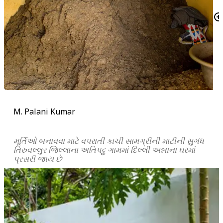
M. Palani Kumar
મૂર્તિઓ બનાવવા માટે વપરાતી કાચી સામગ્રીની માટીની સુગંધ
તિરુવલ્લુર જિલ્લાના અતિપટ્ટુ ગામમાં દિલ્લી અન્નાના ઘરમાં
પ્રસરી જાય છે