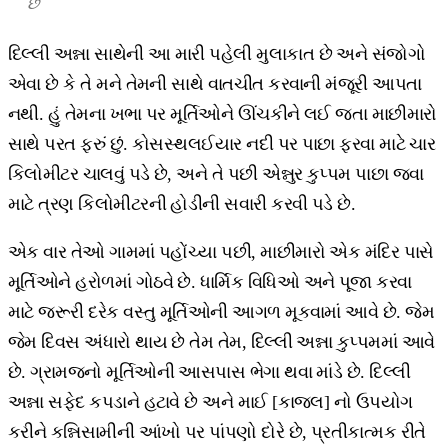
છે
દિલ્લી અન્ના સાથેની આ મારી પહેલી મુલાકાત છે અને સંજોગો
એવા છે કે તે મને તેમની સાથે વાતચીત કરવાની મંજૂરી આપતા
નથી. હું તેમના ખભા પર મૂર્તિઓને ઊંચકીને લઈ જતા માછીમારો
સાથે પરત ફરું છું. કોસસ્થલઈયાર નદી પર પાછા ફરવા માટે ચાર
કિલોમીટર ચાલવું પડે છે, અને તે પછી એન્નુર કુપ્પમ પાછા જવા
માટે ત્રણ કિલોમીટરની હોડીની સવારી કરવી પડે છે.
એક વાર તેઓ ગામમાં પહોંચ્યા પછી, માછીમારો એક મંદિર પાસે
મૂર્તિઓને હરોળમાં ગોઠવે છે. ધાર્મિક વિધિઓ અને પૂજા કરવા
માટે જરૂરી દરેક વસ્તુ મૂર્તિઓની આગળ મૂકવામાં આવે છે. જેમ
જેમ દિવસ અંધારો થાય છે તેમ તેમ, દિલ્લી અન્ના કુપ્પમમાં આવે
છે. ગ્રામજનો મૂર્તિઓની આસપાસ ભેગા થવા માંડે છે. દિલ્લી
અન્ના સફેદ કપડાને હટાવે છે અને માઈ [કાજલ] નો ઉપયોગ
કરીને કન્નિસામીની આંખો પર પાંપણો દોરે છે, પ્રતીકાત્મક રીતે