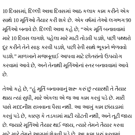
10 દિવસમાં, દિલ્લી અન્ના દિવસમાં આઠ કલાક કામ કરીને એક
સાથે 10 મૂર્તિઓ તૈયાર કરી શકે છે. એક વર્ષમાં તેઓ લગભગ 90
મૂર્તિઓ બનાવે છે. દિલ્લી અન્ના કહે છે, “એક મૂર્તિ બનાવવામાં
મારે 10 દિવસ લાગશે. પહેલા મારે માટી તોડવી પડશે, પછી પથ્થરો
દૂર કરીને તેને સાફ કરવી પડશે, પછી રેતી સાથે ભૂકાને ભેળવવો
પડશે.” માળખાને મજબૂતાઈ આપવા માટે છોતરાંનો ઉપયોગ
કરવામાં આવે છે, અને તેનાથી મૂર્તિઓનાં સ્તર બનાવવામાં આવે
છે.
તેઓ કહે છે, “હું મૂર્તિ બનાવવાનું શરૂ કરું છું ત્યારથી તે તૈયાર
થાય ત્યાં સુધી, મારે એકલા એ જ આ કામ કરવું પડે છે. મારી
પાસે મદદનીશ રાખવાના પૈસા નથી. આ આખું કામ છાંયડામાં
કરવું પડે છે, કારણ કે તડકામાં માટી ચોંટતી નથી, અને તૂટી જાય
છે. જ્યારે મૂર્તિઓ તૈયાર થઈ જાય, ત્યારે તેમને તૈયાર કરવા
માટે મારે તેમને આગમાં શેકવી પડે છે. આ કામ પૂરું કરવામાં