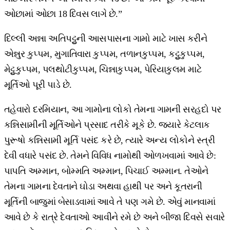
ઓછામાં ઓછા 18 દિવસ લાગે છે.”
દિલ્લી અન્ના અતિપટ્ટુની આસપાસના ગામો માટે ખાસ કરીને
એન્નુર કુપ્પમ, મુગાતિવારા કુપ્પમ, તળાનકુપ્પમ, કટ્ટુકુપ્પમ,
મેટ્ટુકુપ્પમ, પલથોટીકુપ્પમ, ચિન્નાકુપ્પમ, પેરિયાકુલમ માટે
મૂર્તિઓ પૂરી પાડે છે.
તહેવારો દરમિયાન, આ ગામોના લોકો તેમના ગામની સરહદો પર
કન્નિસામીની મૂર્તિઓને પ્રસાદ તરીકે મૂકે છે. જ્યારે કેટલાક
પુરૂષો કન્નિસામી મૂર્તિ પસંદ કરે છે, ત્યારે અન્ય લોકોને સ્ત્રી
દેવી વધારે પસંદ છે. તેમને વિવિધ નામોથી ઓળખવામાં આવે છે:
પાપતિ અમ્માન, બોમ્મતિ અમ્માન, પિચાઈ અમ્માન. તેઓને
તેમના ગામના દેવતાને ઘોડા અથવા હાથી પર અને કૂતરાની
મૂર્તિની બાજુમાં બેસાડવામાં આવે તે પણ ગમે છે. એવું માનવામાં
આવે છે કે રાત્રે દેવતાઓ આવીને રમે છે અને બીજા દિવસે સવારે