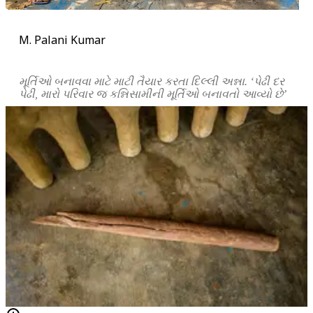
M. Palani Kumar
મૂર્તિઓ બનાવવા માટે માટી તૈયાર કરતા દિલ્લી અન્ના. ‘પેઢી દર
પેઢી, મારો પરિવાર જ કન્નિસામીની મૂર્તિઓ બનાવતો આવ્યો છે’