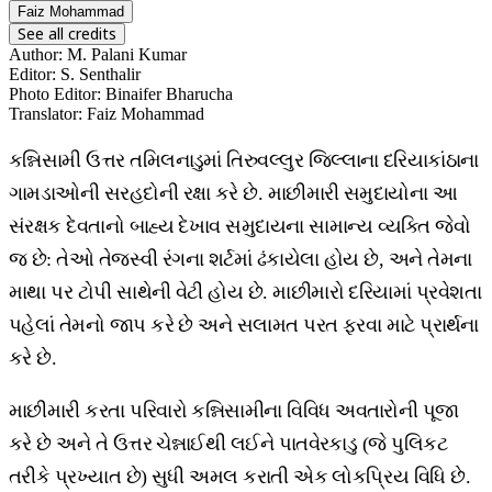
Faiz Mohammad
See all credits
Author
:
M. Palani Kumar
Editor
:
S. Senthalir
Photo Editor
:
Binaifer Bharucha
Translator
:
Faiz Mohammad
કન્નિસામી ઉત્તર તમિલનાડુમાં તિરુવલ્લુર જિલ્લાના દરિયાકાંઠાના
ગામડાઓની સરહદોની રક્ષા કરે છે. માછીમારી સમુદાયોના આ
સંરક્ષક દેવતાનો બાહ્ય દેખાવ સમુદાયના સામાન્ય વ્યક્તિ જેવો
જ છે: તેઓ તેજસ્વી રંગના શર્ટમાં ઢંકાયેલા હોય છે, અને તેમના
માથા પર ટોપી સાથેની વેટી હોય છે. માછીમારો દરિયામાં પ્રવેશતા
પહેલાં તેમનો જાપ કરે છે અને સલામત પરત ફરવા માટે પ્રાર્થના
કરે છે.
માછીમારી કરતા પરિવારો કન્નિસામીના વિવિધ અવતારોની પૂજા
કરે છે અને તે ઉત્તર ચેન્નાઈથી લઈને પાતવેરકાડુ (જે પુલિકટ
તરીકે પ્રખ્યાત છે) સુધી અમલ કરાતી એક લોકપ્રિય વિધિ છે.