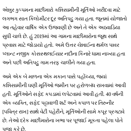
એન્નુર કુપ્પમના માછીમારો કન્નિસામીની મૂર્તિઓ ખરીદવા માટે
લગભગ સાત કિલોમીટર દૂર અતિપટ્ટુ ગયા હતા. જૂનમાં યોજાતો
આ તહેવાર વાર્ષિક એક ઉજવણી છે અને તે એક અઠવાડિયા
સુધી ચાલે છે. હું 2019માં આ ગામના માછીમારોના જૂથ સાથે
પ્રવાસ માટે જોડાયો હતો. અમે ઉત્તર ચેન્નાઈના થર્મલ પાવર
પ્લાન્ટ નજીક કોસસ્થલઈયાર નદીના કિનારે ધામા નાખ્યા હતા
અને પછી અતિપટ્ટુ ગામ તરફ ચાલીને ગયા હતા.
અમે એક બે માળના એક મકાન પાસે પહોંચ્યા, જ્યાં
કન્નિસામીની ઘણી મૂર્તિઓ જમીન પર હરોળબંધ રાખવામાં આવી
હતી. મૂર્તિઓને સફેદ કપડામાં લપેટવામાં આવી હતી. 40 વર્ષની
એક વ્યક્તિ, સફેદ પટ્ટાવાળી શર્ટ અને કપાળ પર તિરુનીર
[પવિત્ર રાખ] સાથે વેટી પહેરીને, મૂર્તિઓની સામે કપૂર પ્રગટાવે
છે. તેઓ દરેક માછીમારોના ખભા પર પૂજાઈ મૂકતા પહેલા પોતે
પૂજા કરે છે.