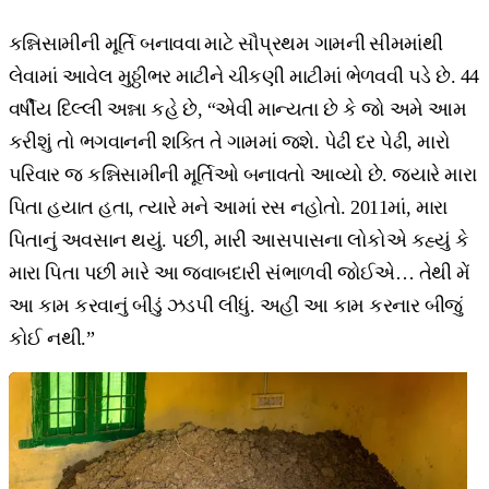
કન્નિસામીની મૂર્તિ બનાવવા માટે સૌપ્રથમ ગામની સીમમાંથી
લેવામાં આવેલ મુઠ્ઠીભર માટીને ચીકણી માટીમાં ભેળવવી પડે છે. 44
વર્ષીય દિલ્લી અન્ના કહે છે, “એવી માન્યતા છે કે જો અમે આમ
કરીશું તો ભગવાનની શક્તિ તે ગામમાં જશે. પેઢી દર પેઢી, મારો
પરિવાર જ કન્નિસામીની મૂર્તિઓ બનાવતો આવ્યો છે. જ્યારે મારા
પિતા હયાત હતા, ત્યારે મને આમાં રસ નહોતો. 2011માં, મારા
પિતાનું અવસાન થયું. પછી, મારી આસપાસના લોકોએ કહ્યું કે
મારા પિતા પછી મારે આ જવાબદારી સંભાળવી જોઈએ… તેથી મેં
આ કામ કરવાનું બીડું ઝડપી લીધું. અહીં આ કામ કરનાર બીજું
કોઈ નથી.”