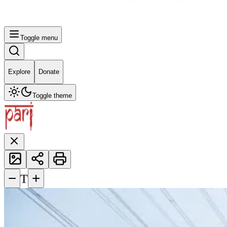
Toggle menu
Explore
Donate
Toggle theme
−
+
T