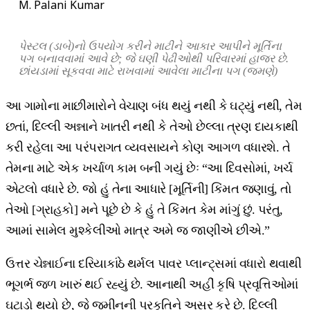
M. Palani Kumar
પેસ્ટલ (ડાબે)નો ઉપયોગ કરીને માટીને આકાર આપીને મૂર્તિના
પગ બનાવવામાં આવે છે; જે ઘણી પેઢીઓથી પરિવારમાં હાજર છે.
છાંયડામાં સૂકવવા માટે રાખવામાં આવેલા માટીના પગ (જમણે)
આ ગામોના માછીમારોને વેચાણ બંધ થયું નથી કે ઘટ્યું નથી, તેમ
છતાં, દિલ્લી અન્નાને ખાતરી નથી કે તેઓ છેલ્લા ત્રણ દાયકાથી
કરી રહેલા આ પરંપરાગત વ્યવસાયને કોણ આગળ વધારશે. તે
તેમના માટે એક ખર્ચાળ કામ બની ગયું છેઃ “આ દિવસોમાં, ખર્ચ
એટલો વધારે છે. જો હું તેના આધારે [મૂર્તિની] કિંમત જણાવું, તો
તેઓ [ગ્રાહકો] મને પૂછે છે કે હું તે કિંમત કેમ માંગું છું. પરંતુ,
આમાં સામેલ મુશ્કેલીઓ માત્ર અમે જ જાણીએ છીએ.”
ઉત્તર ચેન્નાઈના દરિયાકાંઠે થર્મલ પાવર પ્લાન્ટ્સમાં વધારો થવાથી
ભૂગર્ભ જળ ખારું થઈ રહ્યું છે. આનાથી અહીં કૃષિ પ્રવૃત્તિઓમાં
ઘટાડો થયો છે, જે જમીનની પ્રકૃતિને અસર કરે છે. દિલ્લી