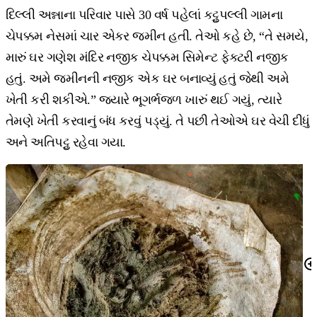
દિલ્લી અન્નાના પરિવાર પાસે 30 વર્ષ પહેલાં કટ્ટુપલ્લી ગામના
ચેપક્કમ નેસમાં ચાર એકર જમીન હતી. તેઓ કહે છે, “તે સમયે,
મારું ઘર ગણેશ મંદિર નજીક ચેપક્કમ સિમેન્ટ ફેક્ટરી નજીક
હતું. અમે જમીનની નજીક એક ઘર બનાવ્યું હતું જેથી અમે
ખેતી કરી શકીએ.” જ્યારે ભૂગર્ભજળ ખારું થઈ ગયું, ત્યારે
તેમણે ખેતી કરવાનું બંધ કરવું પડ્યું. તે પછી તેઓએ ઘર વેચી દીધું
અને અતિપટ્ટુ રહેવા ગયા.