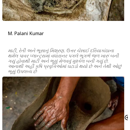
M. Palani Kumar
માટી, રેતી અને ભૂસાનું મિશ્રણ. ઉત્તર ચેન્નાઈ દરિયાકાંઠાના
થર્મલ પાવર પ્લાન્ટ્સમાં વધારાનર પગલે ભૂગર્ભ જળ ખારું બની
ગયું હોવાથી માટી અને ભૂસું મેળવવું મુશ્કેલ બની ગયું છે.
આનાથી અહીં કૃષિ પ્રવૃત્તિઓમાં ઘટાડો થયો છે અને તેથી ઓછું
ભૂસું ઉપલબ્ધ છે