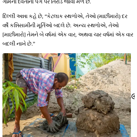
ગામના દેવતાના પગ પર તિરાડ જોવા મળે છે.
દિલ્લી અન્ના કહે છે, “કેટલાક સ્થળોએ, તેઓ (માછીમારો) દર
વર્ષે કન્નિસામીની મૂર્તિઓ બદલે છે. અન્ય સ્થળોએ, તેઓ
[માછીમારો] તેમને બે વર્ષમાં એક વાર, અથવા ચાર વર્ષમાં એક વાર
બદલી નાખે છે.”