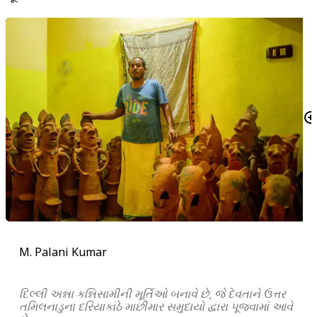
M. Palani Kumar
દિલ્લી અન્ના કન્નિસામીની મૂર્તિઓ બનાવે છે, જે દેવતાને ઉત્તર
તમિલનાડુના દરિયાકાંઠે માછીમાર સમુદાયો દ્વારા પૂજવામાં આવે