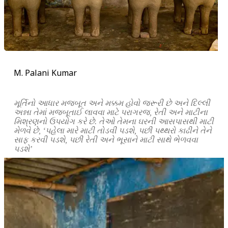
M. Palani Kumar
મૂર્તિનો આધાર મજબૂત અને મક્કમ હોવો જરૂરી છે અને દિલ્લી
અન્ના તેમાં મજબૂતાઈ લાવવા માટે પરાગરજ, રેતી અને માટીના
મિશ્રણનો ઉપયોગ કરે છે. તેઓ તેમના ઘરની આસપાસથી માટી
મેળવે છે, ‘પહેલા મારે માટી તોડવી પડશે, પછી પથ્થરો કાઢીને તેને
સાફ કરવી પડશે, પછી રેતી અને ભૂસાને માટી સાથે ભેળવવા
પડશે’