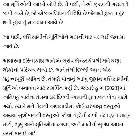
આ મૂર્તિઓની આંખો ખોલે છે. તે પછી, તેઓ કૂકડાની ગરદનને
કાપી નાખે છે, જે એક બલિદાનની વિધિ છે જેનાથી દુષ્ટતા દૂર
થતી હોવાનું માનવામાં આવે છે.
આ પછી, કન્નિસામીની મૂર્તિઓને ગામની ધાર પર લઈ જવામાં
આવે છે.
એન્નોરના દરિયાકાંઠા અને મેન્ગ્રોવ લેન્ડસ્કેપથી મને ઘણા
લોકોનો પરિચય થયો છે, અને તેમાં દિલ્લી અન્ના એક
મહત્ત્વપૂર્ણ વ્યક્તિ છે. તેમણે પોતાનું આખું જીવન કન્નિસામીની
મૂર્તિઓ બનાવવા માટે સમર્પિત કર્યું છે. જ્યારે હું મે [2023] માં
અતિપટ્ટુ ખાતેના તેમના ઘરે દિલ્લી અન્નાની મુલાકાત લેવા પાછો
ગયો, ત્યારે મને તેમની અલમાડીમાં કોઈ ઘરગથ્થુ વસ્તુઓ
અથવા સુશોભનની વસ્તુઓ જોવા નહોતી મળી. ત્યાં હતા માત્ર
માટી, ભૂસું અને મૂર્તિઓના ઢગલા; અને માટીની સુગંધ આખા
ઘરમાં ભરાઈ ગઈ.