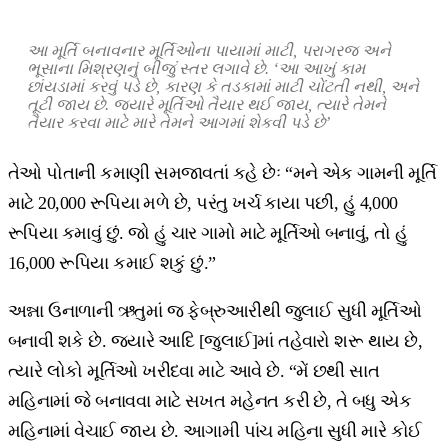
આ મૂર્તિ બનાવનાર મૂર્તિઓના પાયામાં માટી, પરાગરજ અને
ભૂસાના મિશ્રણનું બીજું સ્તર લગાવે છે. ‘આ આખું કામ
છાંયડામાં કરવું પડે છે, કારણ કે તડકામાં માટી ચોંટતી નથી, અને
તૂટી જાય છે. જ્યારે મૂર્તિઓ તૈયાર થઈ જાય, ત્યારે તેમને
તૈયાર કરવા માટે મારે તેમને આગમાં શેકવી પડે છે’
તેઓ પોતાની કમાણી સમજાવતાં કહે છેઃ “મને એક ગામની મૂર્તિ
માટે 20,000 રૂપિયા મળે છે, પરંતુ ખર્ચ કાયા પછી, હું 4,000
રૂપિયા કમાવું છું. જો હું ચાર ગામો માટે મૂર્તિઓ બનાવું, તો હું
16,000 રૂપિયા કમાઈ શકું છું.”
અન્ના ઉનાળાની ઋતુમાં જ ફેબ્રુઆરીથી જુલાઈ સુધી મૂર્તિઓ
બનાવી શકે છે. જ્યારે આદિ [જુલાઈ]માં તહેવારો શરૂ થાય છે,
ત્યારે લોકો મૂર્તિઓ ખરીદવા માટે આવે છે. “મેં છથી સાત
મહિનામાં જે બનાવવા માટે સખત મહેનત કરી છે, તે બધુ એક
મહિનામાં વેચાઈ જાય છે. આગામી પાંચ મહિના સુધી મારે કોઈ