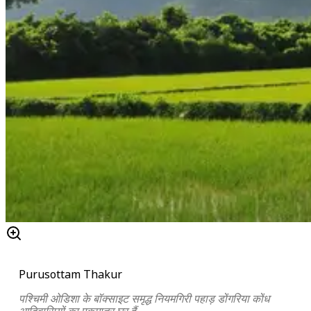
Purusottam Thakur
पश्चिमी ओडिशा के बॉक्साइट समृद्ध नियमगिरी पहाड़ डोंगरिया कोंध