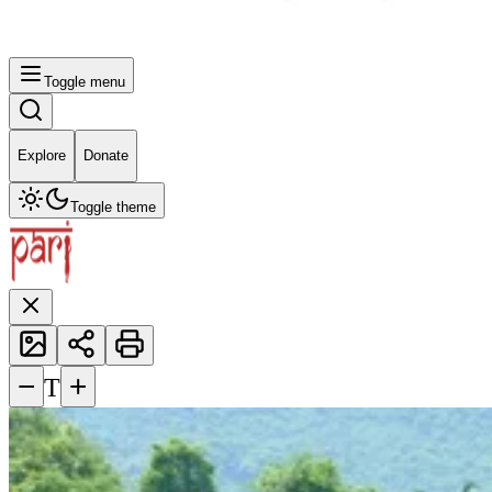
Toggle menu
Explore
Donate
Toggle theme
−
+
T