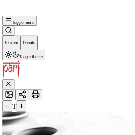
Toggle menu
Explore
Donate
Toggle theme
−
+
T