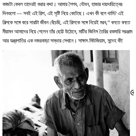
কাজটা কেবল তাদেরই করার কথা। আমার শৈশব, যৌবন, হাজার দায়দায়িত্বের
দিনগুলো — সবই এই শিল্প, এই সৃষ্টি নিয়ে কেটেছে। এখন কী বলে থামি? এই
শিল্পকে সঙ্গে করে সারাটা জীবন বেঁচেছি, এই শিল্পকে সঙ্গে নিয়েই মরব,” বলতে বলতে
মীরামন আমাদের নিয়ে গেলেন তাঁর ছোট্ট উঠোনে, মাটির জিনিস তৈরির রকমারি সরঞ্জাম
আর যন্ত্রপাতির এক নজরকাড়া সম্ভার সেখানে। সাক্ষাৎ মিউজিয়াম, সন্দেহ কী!