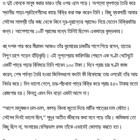
ও দুই বোনকে মানুষ করার ভারও তাঁর ওপর এসে পড়ে। অগত্যা মৃৎপাত্র তৈরি করে
স্থানীয় পাড়া-প্রতিবেশীদের কাছে বিক্রি করা শুরু করেন তিনি। কিছু ব্যবসায়ী আবার
সেইসব সামগ্রী তাঁর কাছ থেকে কিনে দূর-দূরান্তের গ্রামেও নিয়ে যেতেন বিক্রিবাটার
জন্য। আশেপাশের ১০টি গ্রামের মধ্যে তিনিই ছিলেন একমাত্র কুম্ভকার।
বহু দশক পার করে মীরামন আজও তাঁর কুমোরের চাকটির পাশে গিয়ে বসেন, হাতের
নিপুণ চাপে গড়েন হাঁড়িকুড়ি। এই লুপ্তপ্রায় কারিগরির পেছনে এক ঘণ্টা খেটেখুটে
একটি পাত্র গড়ার বিনিময়ে তিনি পাবেন ১০০ টাকা। দিনে প্রায় চার ঘণ্টা কাজ
করেন, শেষ পর্যন্ত তৈরি হওয়া জিনিসগুলো কতটা কী বিকোচ্ছে তার ওপরেই তাঁর আয়
নির্ভর করে। দিন ভালো গেলে, চার-পাঁচখানা পাত্র বিক্রি করে প্রায় ৪৫০ টাকার মতো
রোজগার হয়। কিন্তু এমন দিন বড়ো একটা আসে না।
“আগে মানুষজন চাল-ডাল, কাপড় কিংবা জুতো দিয়ে মাটির পাত্রের দাম মেটাত।
সেইসব দিনই ভালো ছিল,” সুদূর অতীত জীবনের কথা মনে পড়ে তাঁর। জমিজমা তো
কিছু ছিল না, সংসারের বেশিরভাগ রসদ তাঁকে এভাবেই জোগাড় করতে হত।