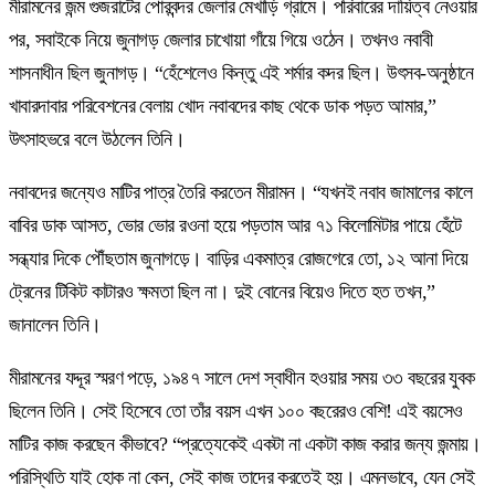
মীরামনের জন্ম গুজরাটের পোরবন্দর জেলার মেখাড়ি গ্রামে। পরিবারের দায়িত্ব নেওয়ার
পর, সবাইকে নিয়ে জুনাগড় জেলার চাখোয়া গাঁয়ে গিয়ে ওঠেন। তখনও নবাবী
শাসনাধীন ছিল জুনাগড়। “হেঁশেলেও কিন্তু এই শর্মার কদর ছিল। উৎসব-অনুষ্ঠানে
খাবারদাবার পরিবেশনের বেলায় খোদ নবাবদের কাছ থেকে ডাক পড়ত আমার,”
উৎসাহভরে বলে উঠলেন তিনি।
নবাবদের জন্যেও মাটির পাত্র তৈরি করতেন মীরামন। “যখনই নবাব জামালের কালে
বাবির ডাক আসত, ভোর ভোর রওনা হয়ে পড়তাম আর ৭১ কিলোমিটার পায়ে হেঁটে
সন্ধ্যার দিকে পৌঁছতাম জুনাগড়ে। বাড়ির একমাত্র রোজগেরে তো, ১২ আনা দিয়ে
ট্রেনের টিকিট কাটারও ক্ষমতা ছিল না। দুই বোনের বিয়েও দিতে হত তখন,”
জানালেন তিনি।
মীরামনের যদ্দূর স্মরণ পড়ে, ১৯৪৭ সালে দেশ স্বাধীন হওয়ার সময় ৩৩ বছরের যুবক
ছিলেন তিনি। সেই হিসেবে তো তাঁর বয়স এখন ১০০ বছরেরও বেশি! এই বয়সেও
মাটির কাজ করছেন কীভাবে? “প্রত্যেকেই একটা না একটা কাজ করার জন্য জন্মায়।
পরিস্থিতি যাই হোক না কেন, সেই কাজ তাদের করতেই হয়। এমনভাবে, যেন সেই