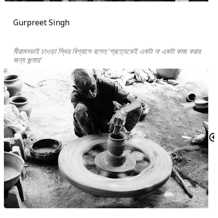
Gurpreet Singh
মীরামনভাই চাওড়া স্থির বিশ্বাসে বলেন:'প্রত্যেকেই একটা না একটা কাজ করার
জন্য জন্মায়'