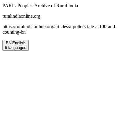
PARI - People's Archive of Rural India
ruralindiaonline.org
https://ruralindiaonline.org/articles/
a-potters-tale-a-100-and-
counting-bn
EN
|
English
6
languages