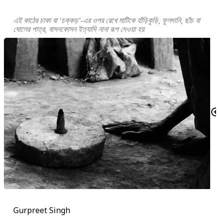
এই কাঠের চাকা বা ‘চক্কড়’-এর ওপর রেখে মাটিকে হাঁড়িকুড়ি, ফুলদানি, ছাঁচ বা
ঘোলের পাত্র, বাসনকোসন ইত্যাদি নানা রূপ দেওয়া হয়
Gurpreet Singh