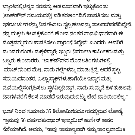
ಬ್ಯಾಂಕಿನಲ್ಲಿಚಿನ್ನದ ಸರವನ್ನು ಅಡಮಾನವಾಗಿ ಇಟ್ಟುಕೊಂಡು
[ಲಾಕ್‌ಡೌನ್ ಸಮಯದಲ್ಲಿ] ಪಡಿತರಅಂಗಡಿಗೆ ಪಾವತಿಸಲು ಮತ್ತು
ಇತರಖರ್ಚುಗಳನ್ನು ನಿರ್ವಹಿಸಲು ಸ್ವಲ್ಪ ಹಣವನ್ನು ಸಾಲವಾಗಿಪಡೆದಿದ್ದೇನೆ.
ನನ್ನ ಮಕ್ಕಳು ಕೆಲಸಕ್ಕೆಹೊರಗೆ ಹೋದ ನಂತರ ನಾನುನಿಧಾನವಾಗಿ ಈ
ಮೊತ್ತವನ್ನುಮರುಪಾವತಿಸಲು ಪ್ರಾರಂಭಿಸಿದ್ದೇನೆ" ಎಂದರು. ಅವರಿಗೆ
ಮೂವರುಗಂಡು ಮಕ್ಕಳಿದ್ದಾರೆ; ಇಬ್ಬರು ನಿರ್ಮಾಣ ಕಾರ್ಮಿಕರುಮತ್ತು
ಒಬ್ಬರು ಕುಂಬಾರರು. "ಲಾಕ್‌ಡೌನ್‌ನ ಮೊದಲತಿಂಗಳುಗಳಲ್ಲಿ
[ಮಾರ್ಚ್‌ನಿಂದ ಮೇ], ನಾನು ಗಲ್ಲೆಗಳನ್ನು ಮಾಡುತ್ತಿದ್ದೆ, ಆದರೆ ಸ್ವಲ್ಪ
ಸಮಯದನಂತರ, ಎಲ್ಲಾ ಸ್ಟಾಕ್‌ಗಳುಹಾಗೆಯೇ ಇದ್ದಾಗ ಮತ್ತು
ಮನೆಯಲ್ಲಿಸಂಗ್ರಹಿಸಲು ಸ್ಥಳವಿಲ್ಲದಿದ್ದಾಗ, ನಾನು ಸುಮ್ಮನೆ ಕುಳಿತುಹಲವು
ದಿನಗಳವರೆಗೆ ಕೆಲಸ ಮಾಡದೆ ಇರುವುದುಬಿಟ್ಟು ಬೇರೆ ದಾರಿಯಿರಲಿಲ್ಲ."
ಭುಜ್ ನಿಂದ ಸುಮಾರು 35 ಕಿಲೋಮೀಟರ್ದೂರದಲ್ಲಿರುವ ಲೋಡೈ
ಗ್ರಾಮವು 56 ವರ್ಷದಕುಂಭಾರ್ ಇಸ್ಮಾಯಿಲ್ ಹುಸೇನ್ ಅವರ
ನೆಲೆಯಾಗಿದೆ. ಅವರು, "ನಾವು ಸಾಮಾನ್ಯವಾಗಿ ನಮ್ಮಸಾಂಪ್ರದಾಯಿಕ