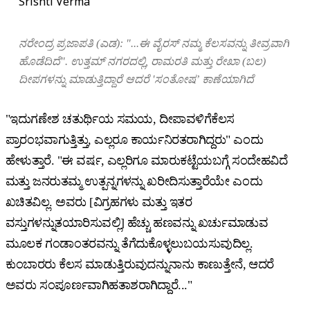
Srishti Verma
ನರೇಂದ್ರ ಪ್ರಜಾಪತಿ (ಎಡ): "...ಈ ವೈರಸ್ ನಮ್ಮ ಕೆಲಸವನ್ನು ತೀವ್ರವಾಗಿ
ಹೊಡೆದಿದೆ". ಉತ್ತಮ್ ನಗರದಲ್ಲಿ, ರಾಮರತಿ ಮತ್ತು ರೇಖಾ (ಬಲ)
ದೀಪಗಳನ್ನು ಮಾಡುತ್ತಿದ್ದಾರೆ ಆದರೆ 'ಸಂತೋಷ’ ಕಾಣೆಯಾಗಿದೆ
"ಇದುಗಣೇಶ ಚತುರ್ಥಿಯ ಸಮಯ, ದೀಪಾವಳಿಗೆಕೆಲಸ
ಪ್ರಾರಂಭವಾಗುತ್ತಿತ್ತು, ಎಲ್ಲರೂ ಕಾರ್ಯನಿರತರಾಗಿದ್ದರು" ಎಂದು
ಹೇಳುತ್ತಾರೆ. "ಈ ವರ್ಷ, ಎಲ್ಲರಿಗೂ ಮಾರುಕಟ್ಟೆಯಬಗ್ಗೆ ಸಂದೇಹವಿದೆ
ಮತ್ತು ಜನರುತಮ್ಮ ಉತ್ಪನ್ನಗಳನ್ನು ಖರೀದಿಸುತ್ತಾರೆಯೇ ಎಂದು
ಖಚಿತವಿಲ್ಲ. ಅವರು [ವಿಗ್ರಹಗಳು ಮತ್ತು ಇತರ
ವಸ್ತುಗಳನ್ನುತಯಾರಿಸುವಲ್ಲಿ] ಹೆಚ್ಚು ಹಣವನ್ನು ಖರ್ಚುಮಾಡುವ
ಮೂಲಕ ಗಂಡಾಂತರವನ್ನು ತೆಗೆದುಕೊಳ್ಳಲುಬಯಸುವುದಿಲ್ಲ.
ಕುಂಬಾರರು ಕೆಲಸ ಮಾಡುತ್ತಿರುವುದನ್ನುನಾನು ಕಾಣುತ್ತೇನೆ, ಆದರೆ
ಅವರು ಸಂಪೂರ್ಣವಾಗಿಹತಾಶರಾಗಿದ್ದಾರೆ..."