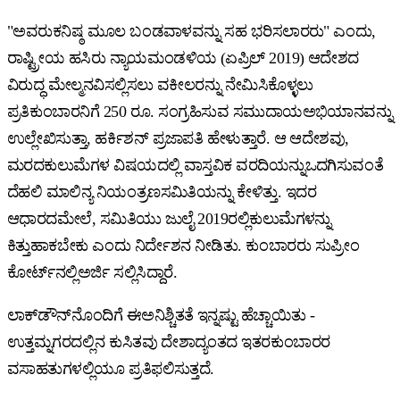
"ಅವರುಕನಿಷ್ಠ ಮೂಲ ಬಂಡವಾಳವನ್ನು ಸಹ ಭರಿಸಲಾರರು" ಎಂದು,
ರಾಷ್ಟ್ರೀಯ ಹಸಿರು ನ್ಯಾಯಮಂಡಳಿಯ (ಏಪ್ರಿಲ್ 2019) ಆದೇಶದ
ವಿರುದ್ಧ ಮೇಲ್ಮನವಿಸಲ್ಲಿಸಲು ವಕೀಲರನ್ನು ನೇಮಿಸಿಕೊಳ್ಳಲು
ಪ್ರತಿಕುಂಬಾರನಿಗೆ 250 ರೂ. ಸಂಗ್ರಹಿಸುವ ಸಮುದಾಯಅಭಿಯಾನವನ್ನು
ಉಲ್ಲೇಖಿಸುತ್ತಾ, ಹರ್ಕಿಶನ್ ಪ್ರಜಾಪತಿ ಹೇಳುತ್ತಾರೆ. ಆ ಆದೇಶವು,
ಮರದಕುಲುಮೆಗಳ ವಿಷಯದಲ್ಲಿ ವಾಸ್ತವಿಕ ವರದಿಯನ್ನುಒದಗಿಸುವಂತೆ
ದೆಹಲಿ ಮಾಲಿನ್ಯ ನಿಯಂತ್ರಣಸಮಿತಿಯನ್ನು ಕೇಳಿತ್ತು. ಇದರ
ಆಧಾರದಮೇಲೆ, ಸಮಿತಿಯು ಜುಲೈ 2019ರಲ್ಲಿಕುಲುಮೆಗಳನ್ನು
ಕಿತ್ತುಹಾಕಬೇಕು ಎಂದು ನಿರ್ದೇಶನ ನೀಡಿತು. ಕುಂಬಾರರು ಸುಪ್ರೀಂ
ಕೋರ್ಟ್‌ನಲ್ಲಿಅರ್ಜಿ ಸಲ್ಲಿಸಿದ್ದಾರೆ.
ಲಾಕ್‌ಡೌನ್‌ನೊಂದಿಗೆ ಈಅನಿಶ್ಚಿತತೆ ಇನ್ನಷ್ಟು ಹೆಚ್ಚಾಯಿತು -
ಉತ್ತಮ್ನಗರದಲ್ಲಿನ ಕುಸಿತವು ದೇಶಾದ್ಯಂತದ ಇತರಕುಂಬಾರರ
ವಸಾಹತುಗಳಲ್ಲಿಯೂ ಪ್ರತಿಫಲಿಸುತ್ತದೆ.