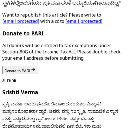
ಸ್ಥಳಗಳಲ್ಲಿಆಚರಣೆಯು ಪ್ರತಿ ವರ್ಷದಂತೆ ಅದ್ದೂರಿಯಾಗಿಇರುವುದಿಲ್ಲ.”
Want to republish this article? Please write to
[email protected]
with a cc to
[email protected]
Donate to PARI
All donors will be entitled to tax exemptions under
Section-80G of the Income Tax Act. Please double check
your email address before submitting.
Donate to PARI
AUTHOR
Srishti Verma
ಸೃಷ್ಟಿ ವರ್ಮಾ ಅವರು ನವದೆಹಲಿಮೂಲದ ಕರಕುಶಲ ವಿನ್ಯಾಸಕಿ
ಮತ್ತುಸಂಶೋಧಕರಾಗಿದ್ದಾರೆ. ಅವರು ವಸ್ತು ಸಂಸ್ಕೃತಿ, ಸಾಮಾಜಿಕ ವಿನ್ಯಾಸ
ಮತ್ತು ಸುಸ್ಥಿರತೆಮತ್ತು ಗ್ರಾಮೀಣ ಕರಕುಶಲ ವಸ್ತುಗಳುಮತ್ತು
ಜೀವನೋಪಾಯಗಳನ್ನು ದಾಖಲಿಸುವಲ್ಲಿ ಎನ್.ಜಿ.ಓಗಳು ಮತ್ತು