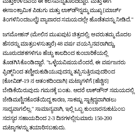
ಮತ್ತುಉಳಿದವರು ಈ ಕೆಲಸವನ್ನುತೊರೆದಿದ್ದಾರೆ. ಮತ್ತು ಈಗ
ಈಸಾಂಕ್ರಾಮಿಕ ಪಿಡುಗು ಮತ್ತು ಲಾಕ್‌ಡೌನ್ನಮ್ಮ ಮುಖ್ಯ [ಮಾರ್ಚ್
ತಿಂಗಳಿನಿಂದಜುಲೈ] ವ್ಯಾಪಾರದ ಸಮಯದಲ್ಲೇ ಹೊಡೆತವನ್ನು ನೀಡಿದೆ."
ಜಗಮೋಹನ್ (ಮೇಲಿನ ಮುಖಪುಟ ಚಿತ್ರದಲ್ಲಿ; ಅವರುತಮ್ಮ ಮೊದಲ
ಹೆಸರನ್ನು ಮಾತ್ರಬಳಸುತ್ತಾರೆ) 48 ವರ್ಷ ವಯಸ್ಸಿನವರಾಗಿದ್ದು,
ಮೂರುದಶಕಗಳಿಗೂ ಹೆಚ್ಚು ಕಾಲದಿಂದ ಕುಂಬಾರಿಕೆಯಲ್ಲಿ
ತೊಡಗಿಸಿಕೊಂಡಿದ್ದಾರೆ. "ಒಳ್ಳೆಯವಿಷಯವೆಂದರೆ, ಈ ವರ್ಷಜನರು
ಫ್ರಿಡ್ಜ್‌ನಿಂದ ತಣ್ಣೀರುಕುಡಿಯುವುದನ್ನು ತಪ್ಪಿಸುತ್ತಿರುವುದರಿಂದ
[ಕೋವಿಡ್-19 ನ ಆತಂಕದಿಂದಾಗಿ] ಮಟ್ಕಾಗಳಿಗೆ [ಹೆಚ್ಚಿನ]
ಬೇಡಿಕೆಯಿರುವುದು ಗಮನಕ್ಕೆ ಬಂತು. ಆದರೆ ಲಾಕ್‌ಡೌನ್ ಸಮಯದಲ್ಲಿ
ಜೇಡಿಮಣ್ಣಿನಕೊರತೆಯಿದ್ದ ಕಾರಣ, ಸಾಕಷ್ಟು ಸ್ಟಾಕ್ಸಿದ್ಧವಾಗಿಡಲು
ಸಾಧ್ಯವಾಗಲಿಲ್ಲ." ಸಾಮಾನ್ಯವಾಗಿ, ಇಲ್ಲಿ ಒಬ್ಬ ಕುಂಬಾರನುಕುಟುಂಬ
ಸದಸ್ಯರ ಸಹಾಯದಿಂದ 2-3 ದಿನಗಳಲ್ಲಿಸುಮಾರು 150-200
ಮಟ್ಕಾಗಳನ್ನು ತಯಾರಿಸಬಹುದು.