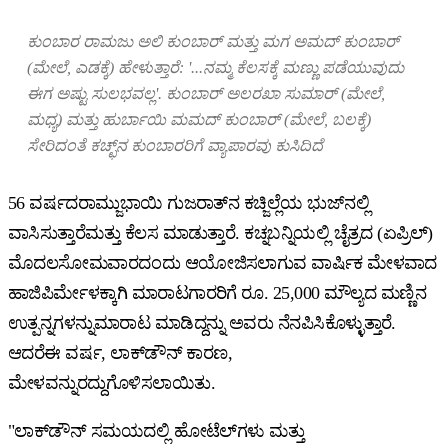
ಕುಂಬಾರ
ರಾಮಜು
ಅಲಿ
ಕುಂಬಾರ್
ಮತ್ತು
ಮಗ
ಅಮದ್
ಕುಂಬಾರ್
(
ಮೇಲೆ, ಎಡಕ್ಕೆ
)
ಹೇಳುತ್ತಾರೆ
: '...
ನಮ್ಮ
ಕೆಲಸಕ್ಕೆ
ಮಣ್ಣು
ಪಡೆಯುವುದು
ಈಗ
ಅಷ್ಟು
ಸುಲಭವಲ್ಲ
'.
ಕುಂಬಾರ್
ಅಲರಖಾ
ಸುಮಾರ್
(
ಮೇಲೆ,
ಮಧ್ಯ
)
ಮತ್ತು
ಹುರ್ಬಾಯಿ
ಮಮದ್
ಕುಂಬಾರ್
(
ಮೇಲೆ, ಬಲಕ್ಕೆ
)
ಸೇರಿದಂತೆ
ಕಚ್ಛ್
ನ
ಕುಂಬಾರರಿಗೆ
ವ್ಯಾಪಾರವು
ಕುಸಿದಿದೆ
56 ವರ್ಷದರಾಮ್ಜುಭಾಯಿ ಗುಜರಾತ್‌ನ ಕಚ್ಜಿಲ್ಲೆಯ ಭುಜ್‌ನಲ್ಲಿ
ವಾಸಿಸುತ್ತಾರೆಮತ್ತು ಕೆಲಸ ಮಾಡುತ್ತಾರೆ. ಕಚ್ನಬನ್ನಿಯಲ್ಲಿ ಚೈತ್ರದ (ಏಪ್ರಿಲ್)
ಮೊದಲಸೋಮವಾರದಂದು ಆಯೋಜಿಸಲಾಗುವ ವಾರ್ಷಿಕ ಮೇಳವಾದ
ಹಾಜಿಪಿರ್ಮೇಳಕ್ಕಾಗಿ ಮಾರಾಟಗಾರರಿಗೆ ರೂ. 25,000 ಮೌಲ್ಯದ ಮಣ್ಣಿನ
ಉತ್ಪನ್ನಗಳನ್ನುಮಾರಾಟ ಮಾಡಿದ್ದನ್ನು ಅವರು ನೆನಪಿಸಿಕೊಳ್ಳುತ್ತಾರೆ.
ಆದರೆಈ ವರ್ಷ, ಲಾಕ್‌ಡೌನ್ ಕಾರಣ,
ಮೇಳವನ್ನುರದ್ದುಗೊಳಿಸಲಾಯಿತು.
"ಲಾಕ್‌ಡೌನ್ ಸಮಯದಲ್ಲಿ ಹೋಟೆಲ್‌ಗಳು ಮತ್ತು