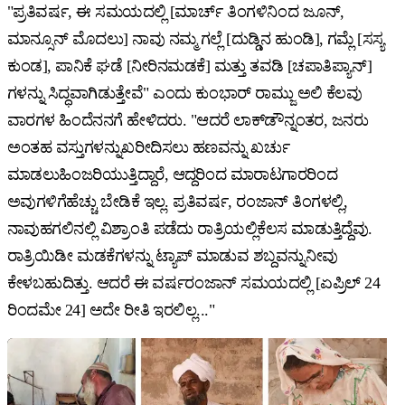
"ಪ್ರತಿವರ್ಷ, ಈ ಸಮಯದಲ್ಲಿ [ಮಾರ್ಚ್ ತಿಂಗಳಿನಿಂದ ಜೂನ್,
ಮಾನ್ಸೂನ್ ಮೊದಲು] ನಾವು ನಮ್ಮ ಗಲ್ಲೆ [ದುಡ್ಡಿನ ಹುಂಡಿ], ಗಮ್ಲೆ [ಸಸ್ಯ
ಕುಂಡ], ಪಾನಿಕೆ ಘಡೆ [ನೀರಿನಮಡಕೆ] ಮತ್ತು ತವಡಿ [ಚಪಾತಿಪ್ಯಾನ್‌]
ಗಳನ್ನು ಸಿದ್ಧವಾಗಿಡುತ್ತೇವೆ" ಎಂದು ಕುಂಭಾರ್ ರಾಮ್ಜು ಅಲಿ ಕೆಲವು
ವಾರಗಳ ಹಿಂದೆನನಗೆ ಹೇಳಿದರು. "ಆದರೆ ಲಾಕ್‌ಡೌನ್ನಂತರ, ಜನರು
ಅಂತಹ ವಸ್ತುಗಳನ್ನುಖರೀದಿಸಲು ಹಣವನ್ನು ಖರ್ಚು
ಮಾಡಲುಹಿಂಜರಿಯುತ್ತಿದ್ದಾರೆ, ಆದ್ದರಿಂದ ಮಾರಾಟಗಾರರಿಂದ
ಅವುಗಳಿಗೆಹೆಚ್ಚು ಬೇಡಿಕೆ ಇಲ್ಲ. ಪ್ರತಿವರ್ಷ, ರಂಜಾನ್ ತಿಂಗಳಲ್ಲಿ,
ನಾವುಹಗಲಿನಲ್ಲಿ ವಿಶ್ರಾಂತಿ ಪಡೆದು ರಾತ್ರಿಯಲ್ಲಿಕೆಲಸ ಮಾಡುತ್ತಿದ್ದೆವು.
ರಾತ್ರಿಯಿಡೀ ಮಡಕೆಗಳನ್ನು ಟ್ಯಾಪ್ ಮಾಡುವ ಶಬ್ದವನ್ನುನೀವು
ಕೇಳಬಹುದಿತ್ತು. ಆದರೆ ಈ ವರ್ಷರಂಜಾನ್ ಸಮಯದಲ್ಲಿ [ಏಪ್ರಿಲ್ 24
ರಿಂದಮೇ 24] ಅದೇ ರೀತಿ ಇರಲಿಲ್ಲ..."