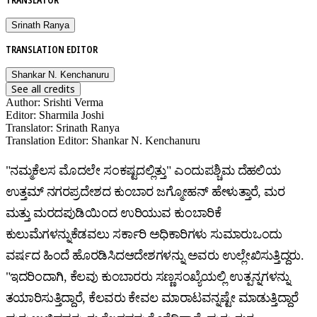
Srinath Ranya
TRANSLATION EDITOR
Shankar N. Kenchanuru
See all credits
Author
:
Srishti Verma
Editor
:
Sharmila Joshi
Translator
:
Srinath Ranya
Translation Editor
:
Shankar N. Kenchanuru
"ನಮ್ಮಕೆಲಸ ಮೊದಲೇ ಸಂಕಷ್ಟದಲ್ಲಿತ್ತು" ಎಂದುಪಶ್ಚಿಮ ದೆಹಲಿಯ
ಉತ್ತಮ್ ನಗರಪ್ರದೇಶದ ಕುಂಬಾರ ಜಗ್ಮೋಹನ್ ಹೇಳುತ್ತಾರೆ, ಮರ
ಮತ್ತು ಮರದಪುಡಿಯಿಂದ ಉರಿಯುವ ಕುಂಬಾರಿಕೆ
ಕುಲುಮೆಗಳನ್ನುಕೆಡವಲು ಸರ್ಕಾರಿ ಅಧಿಕಾರಿಗಳು ಸುಮಾರುಒಂದು
ವರ್ಷದ ಹಿಂದೆ ಹೊರಡಿಸಿದಆದೇಶಗಳನ್ನು ಅವರು ಉಲ್ಲೇಖಿಸುತ್ತಿದ್ದರು.
"ಇದರಿಂದಾಗಿ, ಕೆಲವು ಕುಂಬಾರರು ಸಣ್ಣಸಂಖ್ಯೆಯಲ್ಲಿ ಉತ್ಪನ್ನಗಳನ್ನು
ತಯಾರಿಸುತ್ತಿದ್ದಾರೆ, ಕೆಲವರು ಕೇವಲ ಮಾರಾಟವನ್ನಷ್ಟೇ ಮಾಡುತ್ತಿದ್ದಾರೆ