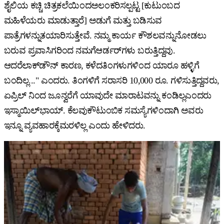
ಶೈಲಿಯ ಕಚ್ಚಿ ಚಿತ್ರಕಲೆಯಿಂದಅಲಂಕರಿಸಲ್ಪಟ್ಟ [ಕುಟುಂಬದ
ಮಹಿಳೆಯರು ಮಾಡುತ್ತಾರೆ] ಅಡುಗೆ ಮತ್ತು ಬಡಿಸುವ
ಪಾತ್ರೆಗಳನ್ನುತಯಾರಿಸುತ್ತೇವೆ. ನಮ್ಮ ಕಾರ್ಯ ಕೌಶಲವನ್ನುನೋಡಲು
ಬರುವ ಪ್ರವಾಸಿಗರಿಂದ ನಮಗೆಆರ್ಡರ್‌ಗಳು ಬರುತ್ತಿದ್ದವು.
ಆದರೆಲಾಕ್‌ಡೌನ್ ಕಾರಣ, ಕಳೆದತಿಂಗಳುಗಳಿಂದ ಯಾರೂ ಹಳ್ಳಿಗೆ
ಬಂದಿಲ್ಲ..." ಎಂದರು. ತಿಂಗಳಿಗೆ ಸರಾಸರಿ 10,000 ರೂ. ಗಳಿಸುತ್ತಿದ್ದವರು,
ಏಪ್ರಿಲ್ ನಿಂದ ಜೂನ್ವರೆಗೆ ಯಾವುದೇ ಮಾರಾಟವನ್ನು ಕಂಡಿಲ್ಲಎಂದರು
ಇಸ್ಮಾಯಿಲ್‌ಭಾಯ್. ಕೆಲವುಕೌಟುಂಬಿಕ ಸಮಸ್ಯೆಗಳಿಂದಾಗಿ ಅವರು
ಇನ್ನೂ ವ್ಯವಹಾರಕ್ಕೆಮರಳಿಲ್ಲ ಎಂದು ಹೇಳಿದರು.