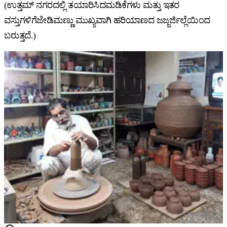
(ಉತ್ತಮ್ ನಗರದಲ್ಲಿ ತಯಾರಿಸಿದಮಡಿಕೆಗಳು ಮತ್ತು ಇತರ
ವಸ್ತುಗಳಿಗೆಜೇಡಿಮಣ್ಣು ಮುಖ್ಯವಾಗಿ ಹರಿಯಾಣದ ಜಜ್ಜರ್ಜಿಲ್ಲೆಯಿಂದ
ಬರುತ್ತದೆ.)