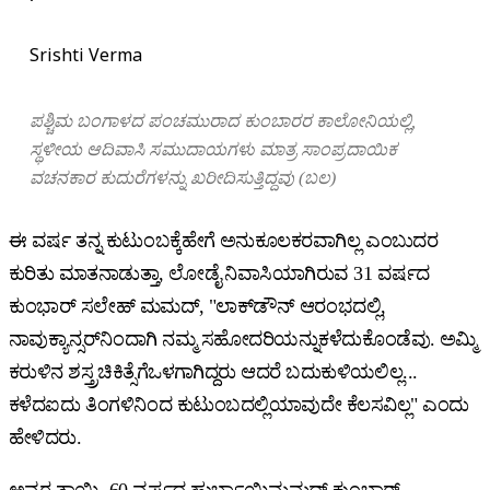
Srishti Verma
ಪಶ್ಚಿಮ
ಬಂಗಾಳದ
ಪಂಚಮುರಾದ
ಕುಂಬಾರರ
ಕಾಲೋನಿಯಲ್ಲಿ
,
ಸ್ಥಳೀಯ
ಆದಿವಾಸಿ
ಸಮುದಾಯಗಳು
ಮಾತ್ರ
ಸಾಂಪ್ರದಾಯಿಕ
ವಚನಕಾರ ಕುದುರೆಗಳನ್ನು
ಖರೀದಿಸುತ್ತಿದ್ದವು
(
ಬಲ
)
ಈ ವರ್ಷ ತನ್ನ ಕುಟುಂಬಕ್ಕೆಹೇಗೆ ಅನುಕೂಲಕರವಾಗಿಲ್ಲ ಎಂಬುದರ
ಕುರಿತು ಮಾತನಾಡುತ್ತಾ, ಲೋಡೈ ನಿವಾಸಿಯಾಗಿರುವ 31 ವರ್ಷದ
ಕುಂಭಾರ್ ಸಲೇಹ್ ಮಮದ್, "ಲಾಕ್‌ಡೌನ್ ಆರಂಭದಲ್ಲಿ,
ನಾವುಕ್ಯಾನ್ಸರ್‌ನಿಂದಾಗಿ ನಮ್ಮ ಸಹೋದರಿಯನ್ನುಕಳೆದುಕೊಂಡೆವು. ಅಮ್ಮಿ
ಕರುಳಿನ ಶಸ್ತ್ರಚಿಕಿತ್ಸೆಗೆಒಳಗಾಗಿದ್ದರು ಆದರೆ ಬದುಕುಳಿಯಲಿಲ್ಲ...
ಕಳೆದಐದು ತಿಂಗಳಿನಿಂದ ಕುಟುಂಬದಲ್ಲಿಯಾವುದೇ ಕೆಲಸವಿಲ್ಲ" ಎಂದು
ಹೇಳಿದರು.