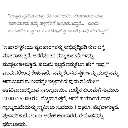
"
ಉತ್ತರ
ಪ್ರದೇಶ
ಮತ್ತು
ಬಿಹಾರದ
ಅನೇಕ
ಕುಂಬಾರರು
ಮತ್ತು
ಸಹಾಯಕರು
ತಮ್ಮ
ಹಳ್ಳಿಗಳಿಗೆ
ಹಿಂತಿರುಗಿದ್ದಾರೆ
..."
ಎಂದು
ಕಾಲೋನಿಯ
ಪ್ರಧಾನ್
ಹರಿಕಿಶನ್
ಪ್ರಜಾಪತಿ
(
ಎಡ
)
ಹೇಳುತ್ತಾರೆ
"ಸರ್ಕಾರಸ್ಥಳೀಯ ವ್ಯವಹಾರಗಳನ್ನು ಅಭಿವೃದ್ಧಿಪಡಿಸುವ ಬಗ್ಗೆ
ಮಾತನಾಡುತ್ತದೆ, ಆದರೆನಂತರ ನಮ್ಮ ಕುಲುಮೆಗಳನ್ನು
ಮುಚ್ಚಲುಹೇಳುತ್ತದೆ. ಕುಲುಮೆ ಇಲ್ಲದೆ ನಮ್ಮಕೆಲಸ ಹೇಗೆ ಸಾಧ್ಯ?"
ಎಂದುನರೇಂದ್ರ ಕೇಳುತ್ತಾರೆ. "ನಮ್ಮ ಕೆಲಸದ ಸ್ಥಳಗಳನ್ನು ಮುಚ್ಚಿ ನಮ್ಮ
ಆದಾಯಾದ ಮೂಲವನ್ನೇ ಇಲ್ಲವಾಗಿಸುವುದು ಸರಿಯೇ?"
ಈಗವಿವಾದದಲ್ಲಿರುವ ಸಾಂಪ್ರದಾಯಿಕ ಮಣ್ಣಿನ ಕುಲುಮೆಗೆ ಸುಮಾರು
20,000-25,000 ರೂ. ವೆಚ್ಚವಾಗುತ್ತದೆ, ಆದರೆ ಪರ್ಯಾಯವಾದ
ಗ್ಯಾಸ್ಕುಲುಮೆಯನ್ನು ಸ್ಥಾಪಿಸಲು ಸುಮಾರು 1 ಲಕ್ಷರೂ. ವೆಚ್ಚವಾಗುತ್ತದೆ.
ಪ್ರಜಾಪತಿಕಾಲೋನಿಯ ಅನೇಕ ಕುಂಬಾರರು ಈಮೊತ್ತವನ್ನು
ಭರಿಸಲಾರರು.