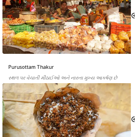
Purusottam Thakur
સ્થળ પર વેચાતી મીઠાઈઓ અને નાસ્તા મુખ્ય આકર્ષણ છે