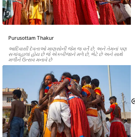
Purusottam Thakur
આદિવાસી દેવતાઓ માણસોની જેમ જ વર્તે છે, અને તેમનાં પણ
સગાંવહાલાં હોય છે જે એકબીજાને મળે છે, ભેટે છે અને સાથે
મળીને ઉત્સવ મનાવે છે