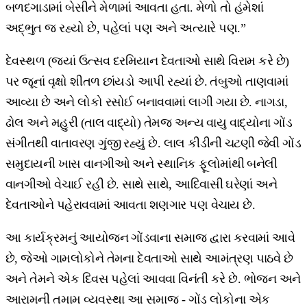
બળદગાડામાં બેસીને મેળામાં આવતા હતા. મેળો તો હંમેશાં
અદ્ભુત જ રહ્યો છે, પહેલાં પણ અને અત્યારે પણ.”
દેવસ્થળ (જ્યાં ઉત્સવ દરમિયાન દેવતાઓ સાથે વિરામ કરે છે)
પર જૂનાં વૃક્ષો શીતળ છાંયડો આપી રહ્યાં છે. તંબુઓ તાણવામાં
આવ્યા છે અને લોકો રસોઈ બનાવવામાં લાગી ગયા છે. નાગડા,
ઢોલ અને મહુરી (તાલ વાદ્યો) તેમજ અન્ય વાયુ વાદ્યોના ગોંડ
સંગીતથી વાતાવરણ ગુંજી રહ્યું છે. લાલ કીડીની ચટણી જેવી ગોંડ
સમુદાયની ખાસ વાનગીઓ અને સ્થાનિક ફૂલોમાંથી બનેલી
વાનગીઓ વેચાઈ રહી છે. સાથે સાથે, આદિવાસી ઘરેણાં અને
દેવતાઓને પહેરાવવામાં આવતા શણગાર પણ વેચાય છે.
આ કાર્યક્રમનું આયોજન ગોંડવાના સમાજ દ્વારા કરવામાં આવે
છે, જેઓ ગામલોકોને તેમના દેવતાઓ સાથે આમંત્રણ પાઠવે છે
અને તેમને એક દિવસ પહેલાં આવવા વિનંતી કરે છે. ભોજન અને
આરામની તમામ વ્યવસ્થા આ સમાજ - ગોંડ લોકોના એક