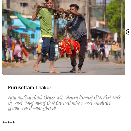
Purusottam Thakur
ઘણા આદિવાસીઓ ઉઘાડા પગે, પોતાના દેવતાને ઊંચકીને ચાલે
છે, અને તેમનું માનવું છે કે દેવતાની શક્તિ અને આશીર્વાદ
હંમેશાં તેમની સાથે હોય છે
*****