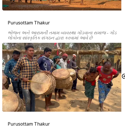
Purusottam Thakur
ભોજન અને આરામની તમામ વ્યવસ્થા ગોંડવાના સમાજ - ગોંડ
લોકોના સાંસ્કૃતિક સંગઠન દ્વારા કરવામાં આવે છે
Purusottam Thakur