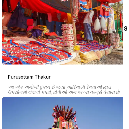
Purusottam Thakur
આ એક અનોખી દુકાન છે જ્યાં આદિવાસી દેવતાઓ દ્વારા
ઉપયોગમાં લેવાતાં કપડાં, ટોપીઓ અને અન્ય વસ્ત્રો વેચાય છે