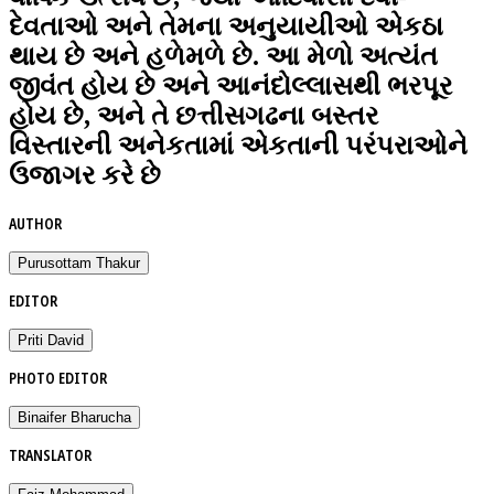
દેવતાઓ અને તેમના અનુયાયીઓ એકઠા
થાય છે અને હળેમળે છે. આ મેળો અત્યંત
જીવંત હોય છે અને આનંદોલ્લાસથી ભરપૂર
હોય છે, અને તે છત્તીસગઢના બસ્તર
વિસ્તારની અનેકતામાં એકતાની પરંપરાઓને
ઉજાગર કરે છે
AUTHOR
Purusottam Thakur
EDITOR
Priti David
PHOTO EDITOR
Binaifer Bharucha
TRANSLATOR