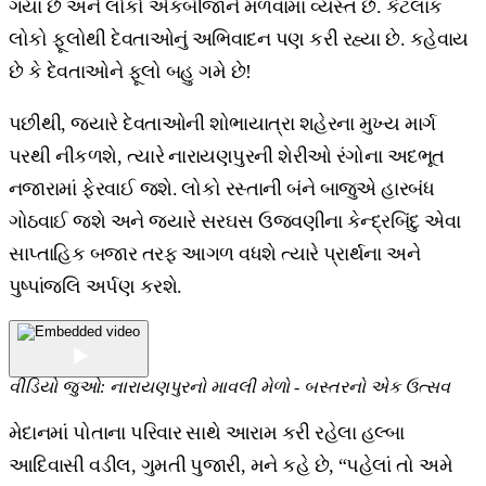
ગયા છે અને લોકો એકબીજાને મળવામાં વ્યસ્ત છે. કેટલાક
લોકો ફૂલોથી દેવતાઓનું અભિવાદન પણ કરી રહ્યા છે. કહેવાય
છે કે દેવતાઓને ફૂલો બહુ ગમે છે!
પછીથી, જ્યારે દેવતાઓની શોભાયાત્રા શહેરના મુખ્ય માર્ગ
પરથી નીકળશે, ત્યારે નારાયણપુરની શેરીઓ રંગોના અદભૂત
નજારામાં ફેરવાઈ જશે. લોકો રસ્તાની બંને બાજુએ હારબંધ
ગોઠવાઈ જશે અને જ્યારે સરઘસ ઉજવણીના કેન્દ્રબિંદુ એવા
સાપ્તાહિક બજાર તરફ આગળ વધશે ત્યારે પ્રાર્થના અને
પુષ્પાંજલિ અર્પણ કરશે.
વીડિયો જુઓ: નારાયણપુરનો માવલી મેળો - બસ્તરનો એક ઉત્સવ
મેદાનમાં પોતાના પરિવાર સાથે આરામ કરી રહેલા હલ્બા
આદિવાસી વડીલ, ગુમતી પુજારી, મને કહે છે, “પહેલાં તો અમે