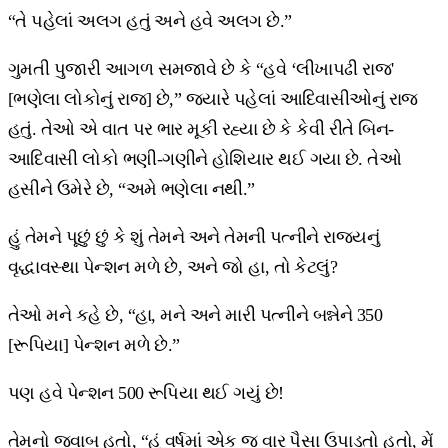
“તે પહેલાં અલગ હતું અને હવે અલગ છે.”
ગુમતી પુજારી આગળ સમજાવે છે કે “હવે ‘લીખાપઢી રાજ'
[ભણેલા લોકોનું રાજ] છે,” જ્યારે પહેલાં આદિવાસીઓનું રાજ
હતું. તેઓ એ વાત પર ભાર મૂકી રહ્યા છે કે કેવી રીતે બિન-
આદિવાસી લોકો ભણી-ગણીને હોશિયાર થઈ ગયા છે. તેઓ
હસીને ઉમેરે છે, “અમે ભણેલા નથી.”
હું તેમને પૂછું છું કે શું તેમને અને તેમની પત્નીને રાજ્યનું
વૃદ્ધાવસ્થા પેન્શન મળે છે, અને જો હા, તો કેટલું?
તેઓ મને કહે છે, “હા, મને અને મારી પત્નીને બન્નેને 350
[રૂપિયા] પેન્શન મળે છે.”
પણ હવે પેન્શન 500 રૂપિયા થઈ ગયું છે!
તેમનો જવાબ હતો, “હું વર્ષમાં એક જ વાર પૈસા ઉપાડતો હતો, મેં