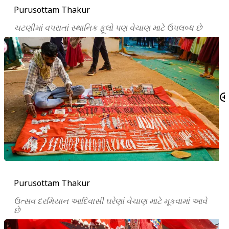
Purusottam Thakur
ચટણીમાં વપરાતાં સ્થાનિક ફૂલો પણ વેચાણ માટે ઉપલબ્ધ છે
Purusottam Thakur
ઉત્સવ દરમિયાન આદિવાસી ઘરેણાં વેચાણ માટે મૂકવામાં આવે
છે