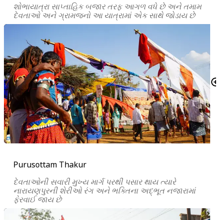
શોભાયાત્રા સાપ્તાહિક બજાર તરફ આગળ વધે છે અને તમામ
દેવતાઓ અને ગ્રામજનો આ યાત્રામાં એક સાથે જોડાય છે
Purusottam Thakur
દેવતાઓની સવારી મુખ્ય માર્ગ પરથી પસાર થાય ત્યારે
નારાયણપુરની શેરીઓ રંગ અને ભક્તિના અદ્ભૂત નજારામાં
ફેરવાઈ જાય છે