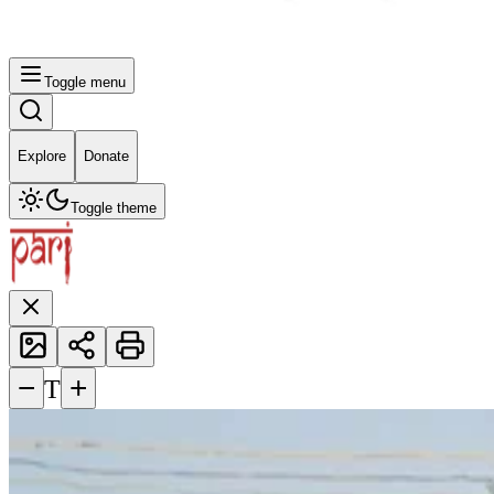
Toggle menu
Explore
Donate
Toggle theme
−
+
T