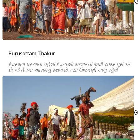
Purusottam Thakur
દેવસ્થળ પર જતા પહેલાં દેવતાઓ બજારનાં અઢી ચક્કર પૂરાં કરે
છે, જે તેમના આરામનું સ્થળ છે. ત્યાં ઉજવણી ચાલુ રહેશે