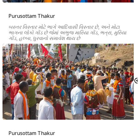
Purusottam Thakur
બસ્તર વિસ્તાર મોટે ભાગે આદિવાસી વિસ્તાર છે, અને મોટા
ભાગના લોકો ગોંડ છે જેમાં અભુજ મારિયા ગોંડ, ભત્રા, મુરિયા
ગોંડ, હલ્બા, ધુરવાનો સમાવેશ થાય છે
Purusottam Thakur