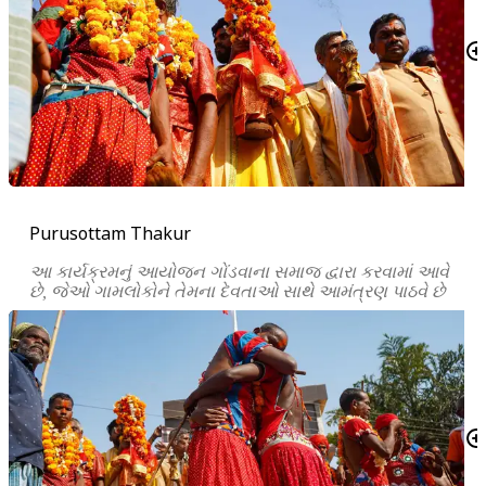
Purusottam Thakur
આ કાર્યક્રમનું આયોજન ગોંડવાના સમાજ દ્વારા કરવામાં આવે
છે, જેઓ ગામલોકોને તેમના દેવતાઓ સાથે આમંત્રણ પાઠવે છે