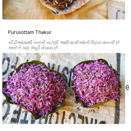
Purusottam Thakur
કીડીઓમાંથી બનતી ચટણી આદિવાસીઓની પ્રિય વાનગી છે
અને તે પણ અહીં વેચાય છે