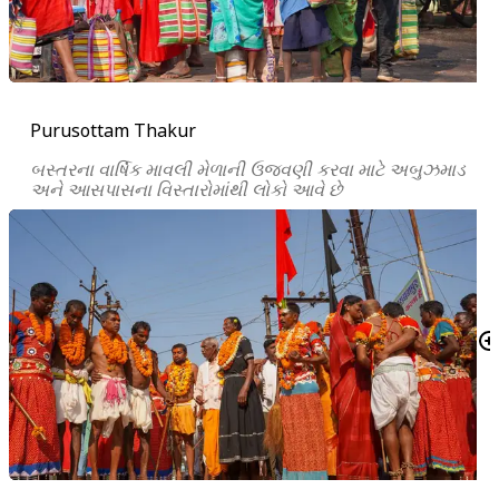
Purusottam Thakur
બસ્તરના વાર્ષિક માવલી મેળાની ઉજવણી કરવા માટે અબુઝમાડ
અને આસપાસના વિસ્તારોમાંથી લોકો આવે છે