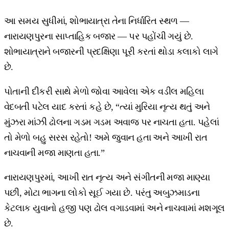
આ સમય સુધીમાં, શોભાયાત્રા તેના નિર્ધારિત સ્થળ —
નારાયણપુરના સાપ્તાહિક બજાર — પર પહોંચી ગયું છે.
શોભાયાત્રાને બજારની પ્રદક્ષિણા પૂરી કરતાં થોડા કલાકો લાગે
છે.
પોતાની દીકરી સાથે મેળો જોવા આવેલા એક વડીલ મહિલા
વેદબતી પટેલ યાદ કરતાં કહે છે, “ત્યાં મુરિયા નૃત્ય થતું અને
મુંઝરા માંઝી ઢોલના ગડમ ગડમ અવાજ પર નાચતા હતા. પહેલાં
તો મેળો બહુ સરસ રહેતો! અમે જુવાન હતા અને આખી રાત
નાચવાની મજા માણતા હતા.”
નારાયણપુરમાં, આખી રાત નૃત્ય અને સંગીતની મજા માણ્યા
પછી, મોટા ભાગના લોકો સૂઈ ગયા છે. પરંતુ અબુઝમાડના
કેટલાક યુવાનો હજી પણ ઢોલ વગાડવામાં અને નાચવામાં મશગૂલ
છે.