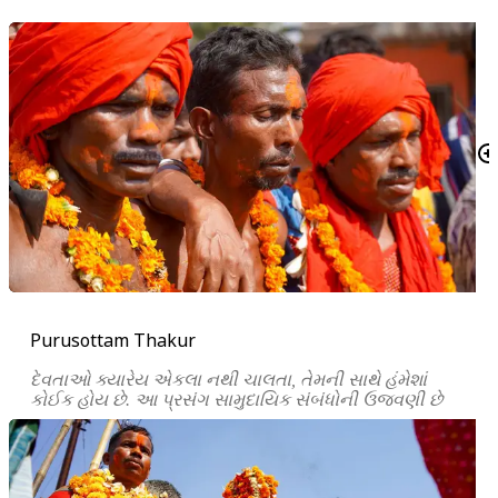
Purusottam Thakur
દેવતાઓ ક્યારેય એકલા નથી ચાલતા, તેમની સાથે હંમેશાં
કોઈક હોય છે. આ પ્રસંગ સામુદાયિક સંબંધોની ઉજવણી છે