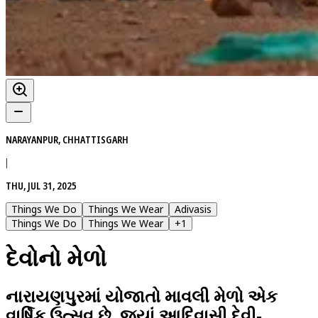
NARAYANPUR, CHHATTISGARH
|
THU, JUL 31, 2025
Things We Do
Things We Wear
Adivasis
Things We Do
Things We Wear
+
1
દેવોનો મેળો
નારાયણપુરમાં યોજાતો માવલી મેળો એક
વાર્ષિક ઉત્સવ છે, જ્યાં આદિવાસી દેવી-