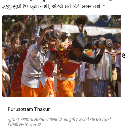
હજી સુધી ઉપાડ્યા નથી, એટલે મને કંઈ ખબર નથી.”
Purusottam Thakur
યુવાન આદિવાસીઓ મેળામાં ઉત્સાહભેર ફરીને વાતાવરણને
ઊર્જાસભર રાખે છે