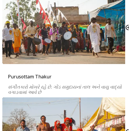
Purusottam Thakur
સંગીતકારો મોખરે રહે છે. ગોંડ સમુદાયનાં તાલ અને વાયુ વાદ્યો
વગાડવામાં આવે છે