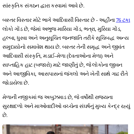
સાંસ્કૃતિક સંગઠન દ્વારા કરવામાં આવે છે.
બસ્તર વિસ્તાર મોટે ભાગે આદિવાસી વિસ્તાર છે - અહીંના
76 ટકા
લોકો ગોંડ છે, જેમાં અભુજ મારિયા ગોંડ, ભત્રા, મુરિયા ગોંડ,
હલ્બા, ધુરવા અને અનુસૂચિત જનજાતિ તરીકે સૂચિબદ્ધ અન્ય
સમુદાયોનો સમાવેશ થાય છે. બસ્તર તેની સમૃદ્ધ અને જીવંત
આદિવાસી સંસ્કૃતિ, મડાઈ-મેળા (દેવતાઓના મેળા) અને
સાપ્તાહિક હાટ (બજારો) માટે જાણીતું છે, જે લોકોના જીવન
અને આજીવિકા, આસપાસનાં જંગલો અને ખેતી સાથે ગાઢ રીતે
જોડાયેલા છે.
મેળાની નજીકમાં જ અબુઝમાડ છે, જે વર્ષોથી રાજ્યના
સુરક્ષાદળો અને માઓવાદીઓ વચ્ચેના સંઘર્ષનું મુખ્ય કેન્દ્ર રહ્યું
છે.