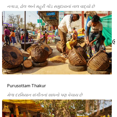
નગાડા, ઢોલ અને મહુરી ગોંડ સમુદાયનાં તાલ વાદ્યો છે
Purusottam Thakur
મેળા દરમિયાન સંગીતનાં સાધનો પણ વેચાય છે