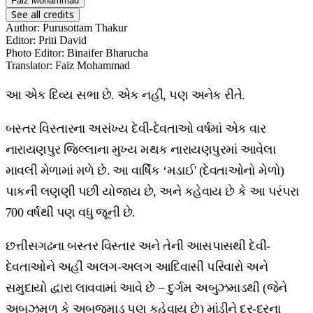
Faiz Mohammad
See all credits
Author
:
Purusottam Thakur
Editor
:
Priti David
Photo Editor
:
Binaifer Bharucha
Translator
:
Faiz Mohammad
આ એક દિવ્ય સભા છે. એક નહીં, પણ અનેક રીતે.
બસ્તર વિસ્તારના અસંખ્ય દેવી-દેવતાઓ વર્ષમાં એક વાર
નારાયણપુર જિલ્લાના મુખ્ય મથક નારાયણપુરમાં આવેલા
માવલી મેળામાં મળે છે. આ વાર્ષિક ‘મડાઈ' (દેવતાઓનો મેળો)
પાકની લણણી પછી યોજાય છે, અને કહેવાય છે કે આ પરંપરા
700 વર્ષથી પણ વધુ જૂની છે.
છત્તીસગઢના બસ્તર વિસ્તાર અને તેની આસપાસથી દેવી-
દેવતાઓને અહીં અલગ-અલગ આદિવાસી પરિવારો અને
સમુદાયો દ્વારા લાવવામાં આવે છે − દુર્ગમ અબુઝમાડથી (જેને
અબુઝમળ કે અબુજમાડ પણ કહેવાય છે) માંડીને દૂર-દૂરના