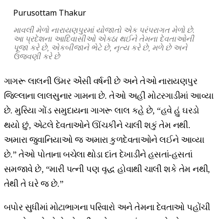
Purusottam Thakur
માવલી મેળો નારાયણપુરમાં યોજાતો એક પરંપરાગત મેળો છે.
આ પ્રદેશના આદિવાસીઓ એકઠા થઈને તેમના દેવતાઓની
પૂજા કરે છે, એકબીજાને ભેટે છે, નૃત્ય કરે છે, મળે છે અને
ઉજવણી કરે છે
ગાગરૂ લાલની ઉંમર એંસી વર્ષની છે અને તેઓ નારાયણપુર
જિલ્લાના લાલસુનાર ગામના છે. તેઓ અહીં મોટરગાડીમાં આવ્યા
છે. મુરિયા ગોંડ સમુદાયના ગાગરૂ લાલ કહે છે, “હવે હું ઘરડો
થયો છું, એટલે દેવતાઓને ઊંચકીને ચાલી શકું તેમ નથી.
અમારા જુવાનિયાઓ જ અમારા કુળદેવતાઓને લઈને આવ્યા
છે.” તેઓ પોતાના બચેલા થોડા દાંત દેખાડીને હસતાં-હસતાં
સમજાવે છે, “મારી પત્ની પણ વૃદ્ધ હોવાથી ચાલી શકે તેમ નથી,
તેથી તે ઘરે જ છે.”
બપોર સુધીમાં મોટાભાગના પરિવારો અને તેમના દેવતાઓ પહોંચી