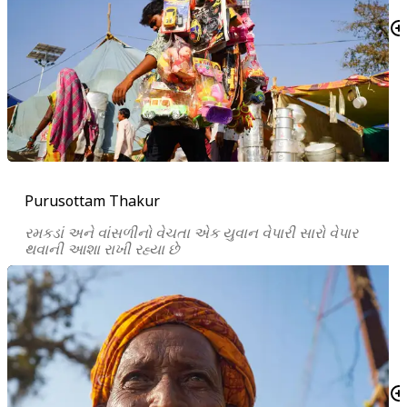
Purusottam Thakur
રમકડાં અને વાંસળીનો વેચતા એક યુવાન વેપારી સારો વેપાર
થવાની આશા રાખી રહ્યા છે