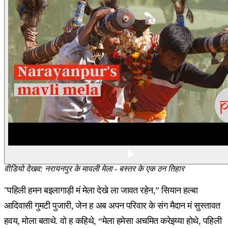
वीडियो देखव: नरायनपुर के मावली मेला - बस्तर के एक ठन तिहार
"पहिली हमन बइलागाड़ी मं मेला देखे ला जावत रहेन,” सियान हल्बा
आदिवासी गुमटी पुजारी, जेन ह अब अपन परिवार के संग मैदान मं सुस्तावत
हवय, मोला बताथे. वो ह कहिथे, “मेला हमेसा अचमित करेइय्या होथे, पहिली