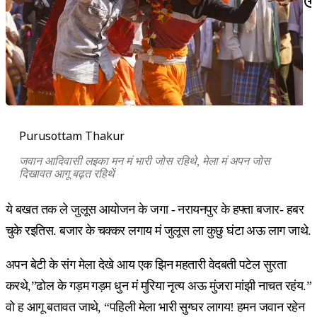
Purusottam Thakur
जवान आदिवासी लइका मन मं भारी जोस रहिथे, मेला मं अपन जोस
दिखावत आगू बढ़त रहिथें
ये बखत तक ले जुलूस आयोजन के जगा - नरायनपुर के हफ्ता बजार- हबर
चुके रइतिस. बजार के चक्कर लगाय मं जुलूस ला कुछु घंटा अऊ लाग जाथे.
अपन बेटी के संग मेला देखे आय एक झिन महतारी वेदबती पटेल सुरता
करथे,”ढोल के गड़म गड़म धुन मं मुरिया नृत्य अऊ मुंजरा मांझी नाचत रहंय.”
वो ह आगू बतावत जाथे, “पहिली मेला भारी सुग्घर लागय! हमन जवान रहेन