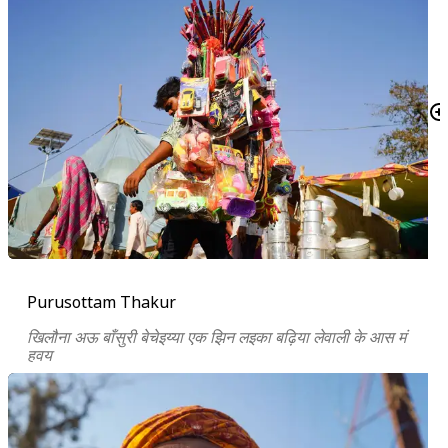
Purusottam Thakur
खिलौना अऊ बाँसुरी बेचेइय्या एक झिन लइका बढ़िया लेवाली के आस मं
हवय