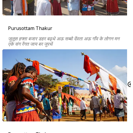
Purusottam Thakur
जुलूस हफ्ता बजार डहर बढ़थे अऊ सब्बो देंवता अऊ गाँव के लोगन मन
एके संग रेंगत जाय बर जुरथें