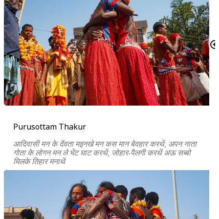
Purusottam Thakur
आदिवासी मन के देंवता मइनखे मन कस मान बेवहार करथें
,
अपन नाता
गोता के लोगन मन ले भेंट घाट करथें
,
जोहार-पैलगी करथें अऊ सब्बो
मिलके तिहार मनाथें