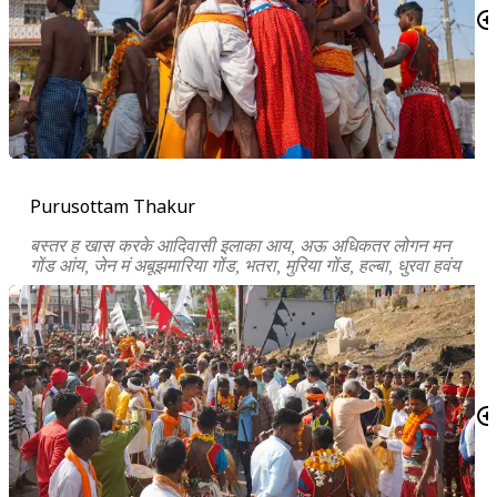
Purusottam Thakur
बस्तर ह खास करके आदिवासी इलाका आय, अऊ अधिकतर लोगन मन
गोंड आंय, जेन मं अबूझमारिया गोंड,
भतरा,
मुरिया गोंड,
हल्बा,
धुरवा हवंय