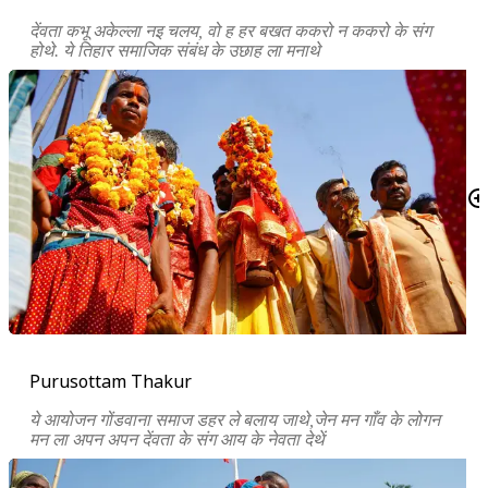
देंवता कभू अकेल्ला नइ चलय, वो ह हर बखत ककरो न ककरो के संग
होथे. ये तिहार समाजिक संबंध के उछाह ला मनाथे
Purusottam Thakur
ये आयोजन गोंडवाना समाज डहर ले बलाय जाथे,जेन मन गाँव के लोगन
मन ला अपन अपन देंवता के संग आय के नेवता देथें