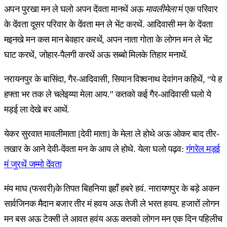
अपन पुरखा मन ले घलो अपन देंवता मानथें अऊ
मावलीमेला
मं एक परिवार
के देंवता दूसर परिवार के देंवता मन ले भेंट करथें. आदिवासी मन के देंवता
मइनखे मन कस मान बेवहार करथें, अपन नाता गोता के लोगन मन ले भेंट
घाट करथें, जोहार-पैलगी करथें अऊ सब्बो मिलके तिहार मनाथें.
नरायनपुर के बासिंदा, गैर-आदिवासी, सियान विश्वनाथ देवांगन कहिथें, “ये ह
हफ्ता भर तक ले चलेइय्या मेला आय.” कतको कई गैर-आदिवासी घलो ये
मड़ई ला देखे बर आथें.
येकर सुरवात मावलीमाता [देवी माता] के मेला ले होथे अऊ ओकर बाद तीर-
तखार के आने देवी-देंवता मन के आय ले होथे. येला घलो पढ़व:
गंगरेल मड़ई
मं जुरथें जम्मो देंवता
मंय माघ (फरवरी)के तिपत बिहनिया इहाँ हबरे हवं. नारायणपुर के बड़े अकन
सार्वजिनक मैदान बजार तीर मं हवय अऊ तेजी ले भरत हवय. हजारों लोगन
मन बस अऊ टेक्सी ले आवत हवंय अऊ कतको लोगन मन एक दिन पहिलीच