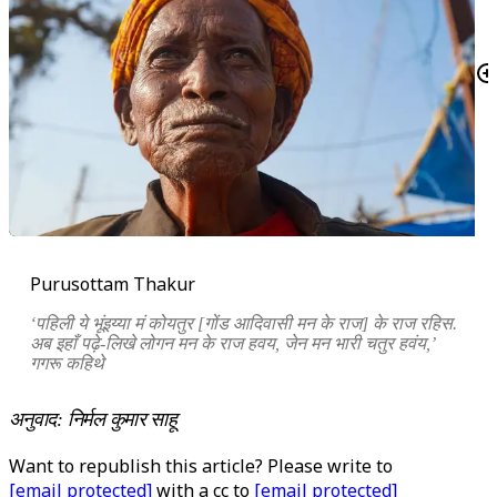
Purusottam Thakur
‘पहिली ये भूंइय्या मं कोयतुर [गोंड आदिवासी मन के राज] के राज रहिस.
अब इहाँ पढ़े-लिखे लोगन मन के राज हवय, जेन मन भारी चतुर हवंय,’
गगरू कहिथे
अनुवाद: निर्मल कुमार साहू
Want to republish this article? Please write to
[email protected]
with a cc to
[email protected]