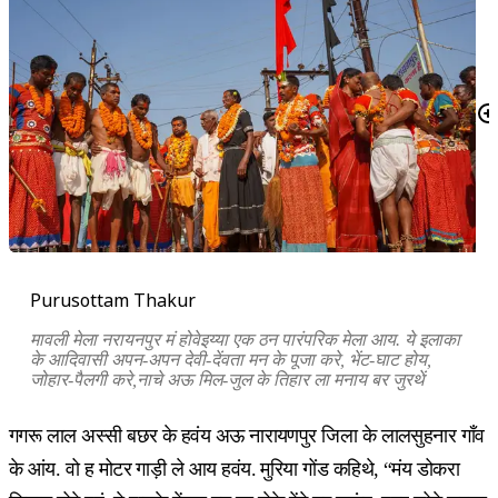
Purusottam Thakur
मावली मेला नरायनपुर मं होवेइय्या एक ठन पारंपरिक मेला आय. ये इलाका
के आदिवासी अपन-अपन देवी-देंवता मन के पूजा करे, भेंट-घाट होय,
जोहार-पैलगी करे,नाचे अऊ मिल-जुल के तिहार ला मनाय बर जुरथें
गगरू लाल अस्सी बछर के हवंय अऊ नारायणपुर जिला के लालसुहनार गाँव
के आंय. वो ह मोटर गाड़ी ले आय हवंय. मुरिया गोंड कहिथे, “मंय डोकरा