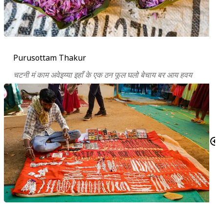
Purusottam Thakur
चटनी मं काम अवेइय्या इहाँ के एक ठन फूल घलो बेचाय बर आय हवय