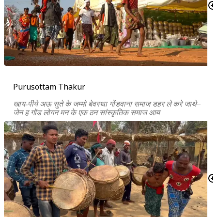
Purusottam Thakur
खाय-पीये अऊ सुते के जम्मो बेवस्था गोंडवाना समाज डहर ले करे जाथे
–
जेन ह गोंड लोगन मन के एक ठन सांस्कृतिक समाज आय