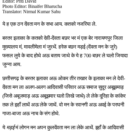
Editor
:
Priti David
Photo Editor
:
Binaifer Bharucha
Translator
:
Nirmal Kumar Sahu
ये ह एक ठन देंवता मन के सभा आय. कतको नजरिया ले.
बस्तर इलाका के कतको देवी-देंवता बछर भर मं एक बेर नारायणपुर जिला
मुख्यालय मं, मावलीमेला मं जुरथें. हरेक बछर मड़ई (देंवता मन के जुरे)
फसल लुये के बाद होथे अऊ बताय जाथे के ये ह 700 बछर ले घलो जियादा
जुन्ना आय.
छत्तीसगढ़ के बस्तर इलाका अऊ ओकर तीर तखार के इलाका मन ले देवी-
देंवता मन ला अलग-अलग आदिवासी परिवार अऊ समाज सुदूर अबूझमाड़
(जिसे अबूजमाड़ अऊ अबूझमार घलो लिखे जाथे) ले लेके दूरिहा के कांकेर
तक ले इहाँ लाथें अऊ लेके जाथें. वो मन के रवानगी अऊ अवई के परघनी
गाजा-बाजा अऊ नाच के संग होथे.
ये
मड़ई
मं लोगन मन अपन कुलदेंवता मन ला लेके आथें. इहाँ के आदिवासी