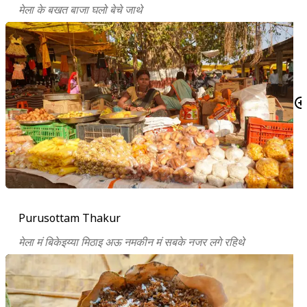
मेला के बखत बाजा घलो बेचे जाथे
Purusottam Thakur
मेला मं बिकेइय्या मिठाइ अऊ नमकीन मं सबके नजर लगे रहिथे