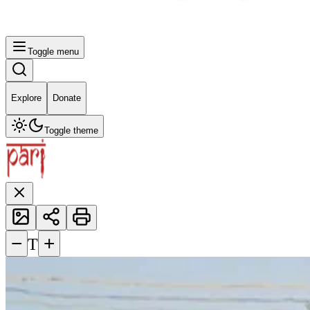
Toggle menu
Explore
Donate
Toggle theme
−
+
T