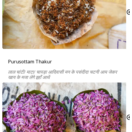
Purusottam Thakur
लाल चांटी/ माटा/ चापड़ा आदिवासी मन के पसंदीदा चटनी आय जेकर
खाय के मजा लेगे इहाँ आथें