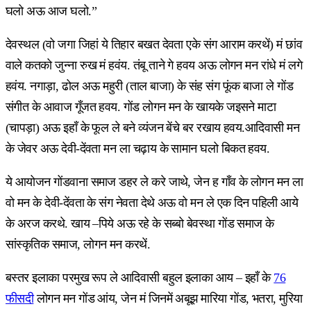
घलो अऊ आज घलो.”
देवस्थल (वो जगा जिहां ये तिहार बखत देवता एके संग आराम करथें) मं छांव
वाले कतको जुन्ना रुख मं हवंय. तंबू ताने गे हवय अऊ लोगन मन रांधे मं लगे
हवंय. नगाड़ा, ढोल अऊ महुरी (ताल बाजा) के संह संग फूंक बाजा ले गोंड
संगीत के आवाज गूँजत हवय. गोंड लोगन मन के खायके जइसने माटा
(चापड़ा) अऊ इहाँ के फूल ले बने व्यंजन बेंचे बर रखाय हवय.आदिवासी मन
के जेवर अऊ देवी-देंवता मन ला चढ़ाय के सामान घलो बिकत हवय.
ये आयोजन गोंडवाना समाज डहर ले करे जाथे, जेन ह गाँव के लोगन मन ला
वो मन के देवी-देंवता के संग नेवता देथे अऊ वो मन ले एक दिन पहिली आये
के अरज करथे. खाय –पिये अऊ रहे के सब्बो बेवस्था गोंड समाज के
सांस्कृतिक समाज, लोगन मन करथें.
बस्तर इलाका परमुख रूप ले आदिवासी बहुल इलाका आय – इहाँ के
76
फीसदी
लोगन मन गोंड आंय, जेन मं जिनमें अबूझ मारिया गोंड, भतरा, मुरिया