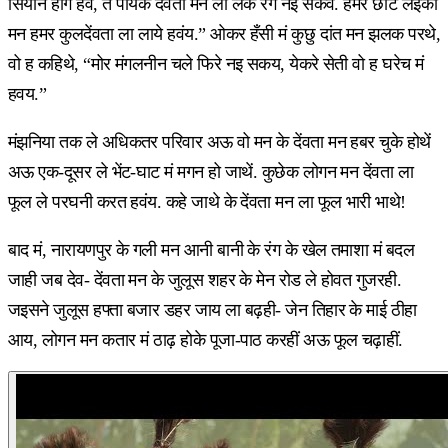
सियान होगे हवं, ते पायके देंवता मन ला लेके रेंगे नइ सकंव. हमर छोटे लइका
मन हमर कुलदेंवता ला लाये हवंय.” ओकर हँसी मं कुछु दांत मन झलक परथे,
वो ह कहिथे, “मोर मंगलनीन चले फिरे नइ सकय, येकरे सेती वो ह घरेच मं
हवय.”
मंझनिया तक ले अधिकतर परिवार अऊ वो मन के देंवता मन हबर चुके होथें
अऊ एक-दूसर ले भेंट-घाट मं मगन हो जाथें. कुछेक लोगन मन देंवता ला
फूल ले परघनी करत हवंय. कहे जाथे के देंवता मन ला फूल भारी भाथे!
बाद मं, नारायणपुर के गली मन आनी बानी के रंग के खेल तमाशा मं बदल
जाही जब देव- देंवता मन के जुलूस शहर के मेन रोड ले होवत गुजरही.
जइसने जुलूस हफ्ता बजार डहर जाय ला बढ़ही- जेन तिहार के माई ठीहा
आय, लोगन मन कतार मं ठाढ़ होके पूजा-पाठ करहीं अऊ फूल चढ़ाहीं.