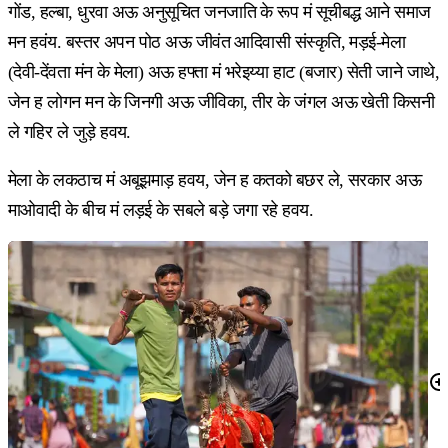
गोंड, हल्बा, धुरवा अऊ अनुसूचित जनजाति के रूप मं सूचीबद्ध आने समाज
मन हवंय. बस्तर अपन पोठ अऊ जीवंत आदिवासी संस्कृति, मड़ई-मेला
(देवी-देंवता मंन के मेला) अऊ हफ्ता मं भरेइय्या हाट (बजार) सेती जाने जाथे,
जेन ह लोगन मन के जिनगी अऊ जीविका, तीर के जंगल अऊ खेती किसनी
ले गहिर ले जुड़े हवय.
मेला के लकठाच मं अबूझमाड़ हवय, जेन ह कतको बछर ले, सरकार अऊ
माओवादी के बीच मं लड़ई के सबले बड़े जगा रहे हवय.