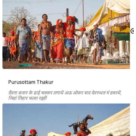
Purusottam Thakur
देंवता बजार के ढाई चक्कर लगाथें अऊ ओकर बाद देवस्थल मं हबरथें,
जिहां तिहार चलत रइही