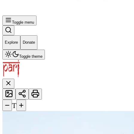
Toggle menu
Explore
Donate
Toggle theme
−
+
T