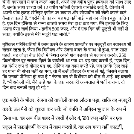
चीनी कारखाने में काम करने आए हैं, अपने एक वर्षीय पुत्र हर्षवर्धन को साथ लाए
हैं. उनके साथ शारदा की 12 वर्षीय भतीजी ऐश्वर्या वानखेडे आई है. देवेगांव में
अपनी पांच एकड़ खेतिहर ज़मीन पर कपास और सोयाबीन की खेती करने वाले
कैलाश कहते हैं, “ग़रीबी के कारण यह पढ़ नहीं पाई. यहां का जीवन बहुत कठिन
है. एक दिन हंसिया से गन्ना काटते समय मेरा हाथ कट गया. मैंने इलाज के लिए
अपना पैसा ख़र्च किया - क़रीब 500 रुपए. और मैं एक दिन की छुट्टी भी नहीं ले
सका, क्योंकि इससे मेरी मजूरी घट जाती.”
मुश्किल परिस्थितियों में काम करने के कारण आमतौर पर मज़दूरों का स्वास्थ्य भी
ख़राब रहता है, जैसा कि बिभीषण और रंजना बाबर के साथ भी हुआ. सात साल
पहले, यह जोड़ा बीड ज़िले में स्थित अपने गांव वडगांव से पलायन करके, 250
किलोमीटर दूर सतारा ज़िले के वाघोली आ गया था. वह याद करती हैं, “एक दिन,
वह गंभीर रूप से बीमार पड़ गए. लेकिन वह काम करते रहे. जब उनके लिए खड़े
रह पाना भी संभव नहीं रह गया, तो मैं उन्हें डॉक्टर के पास ले गई, जिसने बताया
कि उनको पीलिया हो गया है.” रंजना बस से बिभीषण को बीड ले आईं. वह बताती
हैं, “मैं अकेली थी. मैंने उन्हें यहां के एक सरकारी अस्पताल में भर्ती कराया. दो
दिन बाद उनकी मृत्यु हो गई.”
एक महीने के भीतर, रंजना को वाघोली वापस लौटना पड़ा, ताकि वह मज़दूरी
करके उस पैसे को चुकता कर सकें जो दंपति ने अग्रिम भुगतान के रूप में
लिया था. वह अब बीड शहर में रहती हैं और 4,500 रुपए महीने पर एक
स्कूल में सफ़ाईकर्मी के रूप में काम करती हैं. वह अब गन्ना नहीं काटतीं,