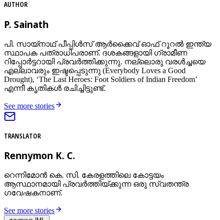
AUTHOR
P. Sainath
പി. സായ്‌നാഥ് പീപ്പിൾസ് ആർക്കൈവ് ഓഫ് റൂറൽ ഇന്ത്യ
സ്ഥാപക പത്രാധിപരാണ്. ദശകങ്ങളായി ഗ്രാമീണ
റിപ്പോർട്ടറായി പ്രവര്‍ത്തിക്കുന്നു. നല്ലൊരു വരൾച്ചയെ
എല്ലാവരും ഇഷ്ടപ്പെടുന്നു (Everybody Loves a Good
Drought), ‘The Last Heroes: Foot Soldiers of Indian Freedom’
എന്നീ കൃതികൾ രചിച്ചിട്ടുണ്ട്.
See more stories
TRANSLATOR
Rennymon K. C.
റെന്നിമോന്‍ കെ. സി. കേരളത്തിലെ കോട്ടയം
ആസ്ഥാനമായി പ്രവര്‍ത്തിയ്ക്കുന്ന ഒരു സ്വതന്ത്ര
ഗവേഷകനാണ്.
See more stories