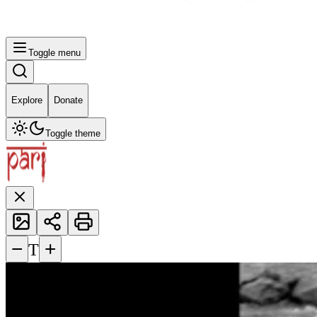
Toggle menu
Explore
Donate
Toggle theme
−
+
T