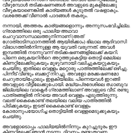
വീഴുമ്പോള്‍ തടിക്കഷണങ്ങള്‍ അവളുടെ മുകളിലേക്കു
വീഴുകയാണെങ്കില്‍ കാര്യങ്ങള്‍ കൂടുതല്‍ വഷളാകും.
വശത്തേക്ക് വീണാല്‍ പാദങ്ങള്‍ തകരും.
നന്നായി, അത്തരം കാര്യങ്ങളൊന്നും അന്നുസംഭവിച്ചില്ല.
ഗ്രാമത്തിലെ ഒരു
ഫാലിയ
അഥവാ
ചെറുവാസസ്ഥലത്തുനിന്നാണ് (അത്
ഗോത്രാടിസ്ഥാനത്തില്‍ ആയിരിക്കാം) ഭിലാല ആദിവാസി
വിഭാഗത്തില്‍നിന്നുള്ള ആ യുവതി വരുന്നത്. അവള്‍
ഇമ്പത്തില്‍ നടന്നുവന്ന് തടിക്കഷണങ്ങളിലേക്ക് കയറി.
പിന്നെ ഒരുകയറിന്‍റെ അറ്റത്തുകെട്ടിയ തൊട്ടി മെല്ലെ
കിണറ്റിലേക്കിടുകയും മുഴുവനായി വലിച്ചുകയറ്റുകയും
ചെയ്തു. ഇതിലെ വെള്ളം മറ്റൊരു പാത്രത്തിലേക്ക് ഒഴിച്ചു.
പിന്നീട് വീണ്ടും ബക്കറ്റ് നിറച്ചു. അവളോ മരക്കഷണമോ
ചെറുതായിപ്പോലും ഇളകിയില്ല. പിന്നെയവള്‍ ഇറങ്ങി
അവളുടെ വീട്ടിലേക്കുപോയി. മദ്ധ്യപ്രദേശിലെ ഝാബുവ
ജില്ലയിലെ വാക്നെര്‍ ഗ്രാമത്തിലാണ് അവളുടെ വീട്. രണ്ടു
പാത്രങ്ങളില്‍ നിറയെ അവള്‍ വെള്ളം എടുത്തിരുന്നു.
വലത് കൈകൊണ്ട് തലയിലെ വലിയ പാത്രത്തില്‍
പിടിക്കുകയും ഇടത് കൈകൊണ്ട് വെള്ളം
കോരാനുപയോഗിച്ച തൊട്ടിയില്‍ വെള്ളമെടുക്കുകയും
ചെയ്തു.
അവളോടൊപ്പം
ഫാലിയ
യില്‍നിന്നും കുറച്ചുദൂരം ഈ
കിണറ്റിലേക്ക് ഞാന്‍ നടന്നു. ദിവസം രണ്ടുതവണ