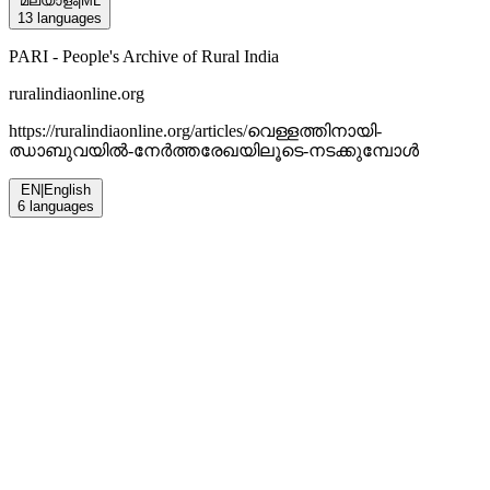
മലയാളം
|
ML
13
languages
PARI - People's Archive of Rural India
ruralindiaonline.org
https://ruralindiaonline.org/articles/
വെള്ളത്തിനായി-
ഝാബുവയില്‍-നേര്‍ത്തരേഖയിലൂടെ-നടക്കുമ്പോള്‍
EN
|
English
6
languages