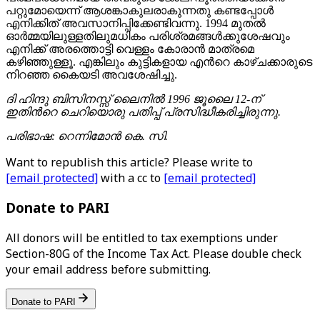
പറ്റുമോയെന്ന് ആശങ്കാകുലരാകുന്നതു കണ്ടപ്പോള്‍
എനിക്കിത് അവസാനിപ്പിക്കേണ്ടിവന്നു. 1994 മുതല്‍
ഓര്‍മ്മയിലുള്ളതിലുമധികം പരിശ്രമങ്ങള്‍ക്കുശേഷവും
എനിക്ക് അരത്തൊട്ടി വെള്ളം കോരാന്‍ മാത്രമെ
കഴിഞ്ഞുള്ളൂ. എങ്കിലും കുട്ടികളായ എന്‍റെ കാഴ്ചക്കാരുടെ
നിറഞ്ഞ കൈയടി അവശേഷിച്ചു.
ദി ഹിന്ദു ബിസിനസ്സ് ലൈനില്‍ 1996 ജൂലൈ 12-ന്
ഇതിന്‍റെ ചെറിയൊരു പതിപ്പ് പ്രസിദ്ധീകരിച്ചിരുന്നു.
പരിഭാഷ:
റെന്നിമോന്‍ കെ. സി.
Want to republish this article? Please write to
[email protected]
with a cc to
[email protected]
Donate to PARI
All donors will be entitled to tax exemptions under
Section-80G of the Income Tax Act. Please double check
your email address before submitting.
Donate to PARI